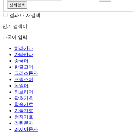
상세검색
결과 내 재검색
인기 검색어
다국어 입력
히라가나
가타카나
중국어
한글고어
그리스문자
프랑스어
독일어
히브리어
괄호기호
학술기호
기술기호
첨자기호
라틴문자
러시아문자