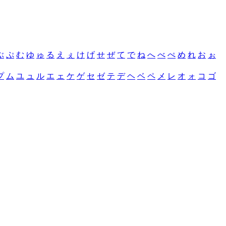
ぶ
ぷ
む
ゆ
ゅ
る
え
ぇ
け
げ
せ
ぜ
て
で
ね
へ
べ
ぺ
め
れ
お
ぉ
プ
ム
ユ
ュ
ル
エ
ェ
ケ
ゲ
セ
ゼ
テ
デ
ヘ
ベ
ペ
メ
レ
オ
ォ
コ
ゴ