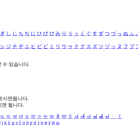
ぎ
し
じ
ち
ぢ
に
ひ
び
ぴ
み
り
う
ぅ
く
ぐ
す
ず
つ
づ
っ
ぬ
ふ
シ
ジ
チ
ヂ
ニ
ヒ
ビ
ピ
ミ
リ
ウ
ゥ
ク
グ
ス
ズ
ツ
ヅ
ッ
ヌ
フ
ブ
할 수 있습니다.
누르시면됩니다.
시면 됩니다.
ㅻ
ㅼ
ㅽ
ㅾ
ㅿ
ㆀ
ㆁ
ㆂ
ㆃ
ㆄ
ㆅ
ㆆ
ㆇ
ㆈ
ㆉ
ㆊ
ㆋ
ㆌ
ㆍ
ㆎ
θ
ι
κ
λ
μ
ν
ξ
ο
π
ρ
σ
τ
υ
φ
χ
ψ
ω