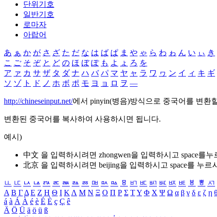
단위기호
일반기호
로마자
아랍어
あ
ぁ
か
が
さ
ざ
た
だ
な
は
ば
ぱ
ま
や
ゃ
ら
わ
ゎ
ん
い
ぃ
き
こ
ご
そ
ぞ
と
ど
の
ほ
ぼ
ぽ
も
よ
ょ
ろ
を
ア
ァ
カ
サ
ザ
タ
ダ
ナ
ハ
バ
パ
マ
ヤ
ャ
ラ
ワ
ヮ
ン
イ
ィ
キ
ギ
ソ
ゾ
ト
ド
ノ
ホ
ボ
ポ
モ
ヨ
ョ
ロ
ヲ
―
http://chineseinput.net/
에서 pinyin(병음)방식으로 중국어를 변환
변환된 중국어를 복사하여 사용하시면 됩니다.
예시)
中文 을 입력하시려면
zhongwen
을 입력하시고 space를
北京 을 입력하시려면
beijing
을 입력하시고 space를 누르
ㅥ
ㅦ
ㅧ
ㅨ
ㅩ
ㅪ
ㅫ
ㅬ
ㅭ
ㅮ
ㅯ
ㅰ
ㅱ
ㅲ
ㅳ
ㅴ
ㅵ
ㅶ
ㅷ
ㅸ
ㅹ
ㅺ
Α
Β
Γ
Δ
Ε
Ζ
Η
Θ
Ι
Κ
Λ
Μ
Ν
Ξ
Ο
Π
Ρ
Σ
Τ
Υ
Φ
Χ
Ψ
Ω
α
β
γ
δ
ε
ζ
η
á
à
Á
À
é
è
É
È
ç
Ç
ê
Ä
Ö
Ü
ä
ö
ü
ß