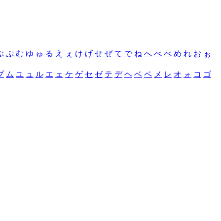
ぶ
ぷ
む
ゆ
ゅ
る
え
ぇ
け
げ
せ
ぜ
て
で
ね
へ
べ
ぺ
め
れ
お
ぉ
プ
ム
ユ
ュ
ル
エ
ェ
ケ
ゲ
セ
ゼ
テ
デ
ヘ
ベ
ペ
メ
レ
オ
ォ
コ
ゴ