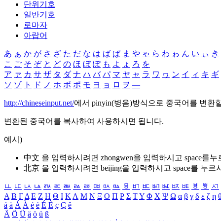
단위기호
일반기호
로마자
아랍어
あ
ぁ
か
が
さ
ざ
た
だ
な
は
ば
ぱ
ま
や
ゃ
ら
わ
ゎ
ん
い
ぃ
き
こ
ご
そ
ぞ
と
ど
の
ほ
ぼ
ぽ
も
よ
ょ
ろ
を
ア
ァ
カ
サ
ザ
タ
ダ
ナ
ハ
バ
パ
マ
ヤ
ャ
ラ
ワ
ヮ
ン
イ
ィ
キ
ギ
ソ
ゾ
ト
ド
ノ
ホ
ボ
ポ
モ
ヨ
ョ
ロ
ヲ
―
http://chineseinput.net/
에서 pinyin(병음)방식으로 중국어를 변환
변환된 중국어를 복사하여 사용하시면 됩니다.
예시)
中文 을 입력하시려면
zhongwen
을 입력하시고 space를
北京 을 입력하시려면
beijing
을 입력하시고 space를 누르
ㅥ
ㅦ
ㅧ
ㅨ
ㅩ
ㅪ
ㅫ
ㅬ
ㅭ
ㅮ
ㅯ
ㅰ
ㅱ
ㅲ
ㅳ
ㅴ
ㅵ
ㅶ
ㅷ
ㅸ
ㅹ
ㅺ
Α
Β
Γ
Δ
Ε
Ζ
Η
Θ
Ι
Κ
Λ
Μ
Ν
Ξ
Ο
Π
Ρ
Σ
Τ
Υ
Φ
Χ
Ψ
Ω
α
β
γ
δ
ε
ζ
η
á
à
Á
À
é
è
É
È
ç
Ç
ê
Ä
Ö
Ü
ä
ö
ü
ß