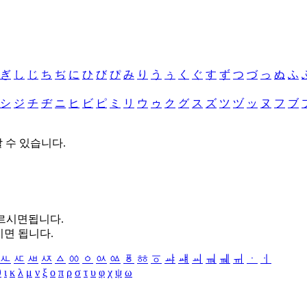
ぎ
し
じ
ち
ぢ
に
ひ
び
ぴ
み
り
う
ぅ
く
ぐ
す
ず
つ
づ
っ
ぬ
ふ
シ
ジ
チ
ヂ
ニ
ヒ
ビ
ピ
ミ
リ
ウ
ゥ
ク
グ
ス
ズ
ツ
ヅ
ッ
ヌ
フ
ブ
할 수 있습니다.
누르시면됩니다.
시면 됩니다.
ㅻ
ㅼ
ㅽ
ㅾ
ㅿ
ㆀ
ㆁ
ㆂ
ㆃ
ㆄ
ㆅ
ㆆ
ㆇ
ㆈ
ㆉ
ㆊ
ㆋ
ㆌ
ㆍ
ㆎ
θ
ι
κ
λ
μ
ν
ξ
ο
π
ρ
σ
τ
υ
φ
χ
ψ
ω