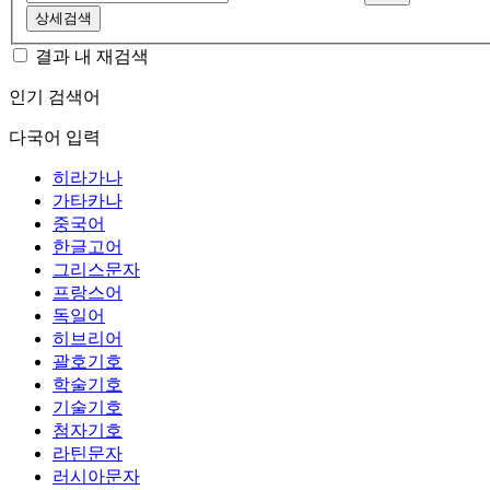
상세검색
결과 내 재검색
인기 검색어
다국어 입력
히라가나
가타카나
중국어
한글고어
그리스문자
프랑스어
독일어
히브리어
괄호기호
학술기호
기술기호
첨자기호
라틴문자
러시아문자