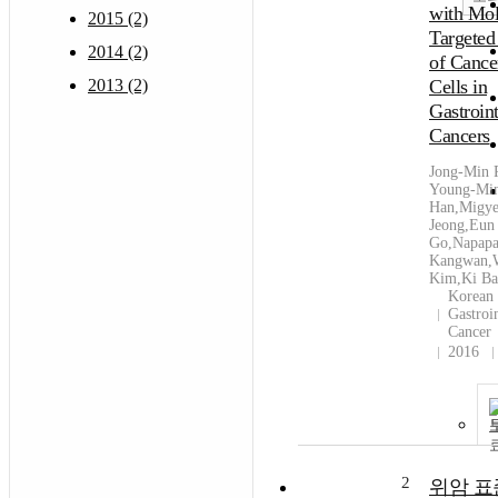
with Mol
2015 (2)
Targeted
2014 (2)
of Cance
2013 (2)
Cells in
Gastroint
Cancers
Jong-Min 
Young-Mi
Han,Migy
Jeong,Eun 
Go,Napap
Kangwan,
Kim,Ki B
Korean 
Gastroin
Cancer
2016
2
위암 