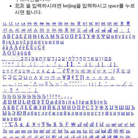
北京 을 입력하시려면
beijing
을 입력하시고 space를 누르
시면 됩니다.
ㅥ
ㅦ
ㅧ
ㅨ
ㅩ
ㅪ
ㅫ
ㅬ
ㅭ
ㅮ
ㅯ
ㅰ
ㅱ
ㅲ
ㅳ
ㅴ
ㅵ
ㅶ
ㅷ
ㅸ
ㅹ
ㅺ
ㅻ
ㅼ
ㅽ
ㅾ
ㅿ
ㆀ
ㆁ
ㆂ
ㆃ
ㆄ
ㆅ
ㆆ
ㆇ
ㆈ
ㆉ
ㆊ
ㆋ
ㆌ
ㆍ
ㆎ
Α
Β
Γ
Δ
Ε
Ζ
Η
Θ
Ι
Κ
Λ
Μ
Ν
Ξ
Ο
Π
Ρ
Σ
Τ
Υ
Φ
Χ
Ψ
Ω
α
β
γ
δ
ε
ζ
η
θ
ι
κ
λ
μ
ν
ξ
ο
π
ρ
σ
τ
υ
φ
χ
ψ
ω
á
à
Á
À
é
è
É
È
ç
Ç
ê
Ä
Ö
Ü
ä
ö
ü
ß
ְ
ֳ
ֲ
ֱ
ָ
ַ
ֵ
ֶ
ִ
ֹ
ּ
ֻ
ׂ
ׁ
ּ
ב
ה
נ
מ
צ
ת
ץ
ש
ד
ג
כ
ע
י
ח
ל
ך
ף
ק
ר
א
ט
ו
ן
ם
פ
‘
’
“
”
〔
〕
〈
〉
「
」
『
』
【
】
＂
（
）
［
］
｛
｝
±
×
÷
≠
≤
≥
∞
∴
♂
♀
∠
⊥
⌒
∂
∇
≡
≒
≪
≫
√
∽
∝
∵
∫
∬
∈
∋
⊆
⊇
⊂
⊃
∪
∩
∧
∨
￢
⇒
⇔
∀
∃
∮
∑
∏
＋
－
＜
＝
＞
、
。
·
‥
…
¨
〃
―
∥
＼
∼
´
～
ˇ
˘
˝
˚
˙
¸
˛
¡
¿
ː
！
＇
，
．
／
：
；
？
＾
＿
｀
｜
½
⅓
⅔
¼
¾
⅛
⅜
⅝
⅞
¹
²
³
⁴
ⁿ
₁
₂
₃
₄
Æ
Ð
Ħ
Ĳ
Ł
Ø
Œ
Þ
Ŧ
Ŋ
æ
đ
ð
ħ
ı
ĳ
ĸ
ŀ
ł
ø
œ
ß
þ
ŧ
ŋ
ŉ
А
Б
В
Г
Д
Е
Ё
Ж
З
И
Й
К
Л
М
Н
О
П
Р
С
Т
У
Ф
Х
Ц
Ч
Ш
Щ
Ъ
Ы
Ь
Э
Ю
Я
а
б
в
г
д
е
ё
ж
з
и
й
к
л
м
н
о
п
р
с
т
у
ф
х
ц
ч
ш
щ
ъ
ы
ь
э
ю
я
′
″
℃
Å
￠
￡
￥
¤
℉
‰
＄
％
Ｆ
￦
㎕
㎖
㎗
ℓ
㎘
㏄
㎣
㎤
㎥
㎦
㎙
㎚
㎛
㎜
㎝
㎞
㎟
㎠
㎡
㎢
㏊
㎍
㎎
㎏
㏏
㎈
㎉
㏈
㎧
㎨
㎰
㎱
㎲
㎳
㎴
㎵
㎶
㎷
㎸
㎹
㎀
㎁
㎂
㎃
㎄
㎺
㎻
㎽
㎾
㎿
㎐
㎑