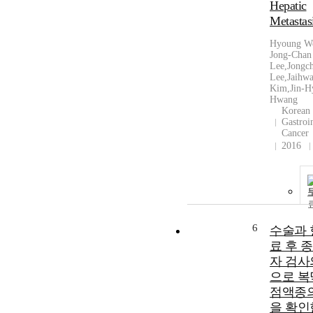
Hepatic
Metastas
Hyoung W
Jong-Chan
Lee,Jongc
Lee,Jaihw
Kim,Jin-H
Hwang
Korean 
Gastroin
Cancer
2016
6
수술과
료 후 
자 검사
으로 복
점액종
을 확인