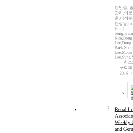
한인섭, 
광하,이봉
훈,이성준
한성용,In 
Han,Geun
Song,Kwa
Kim,Bong
Lee,Dong
Baek,Seon
Lee,Moon
Lee,Sung 
대한소
구학회
2016
7
Renal Im
Associat
Weekly C
and Gemc