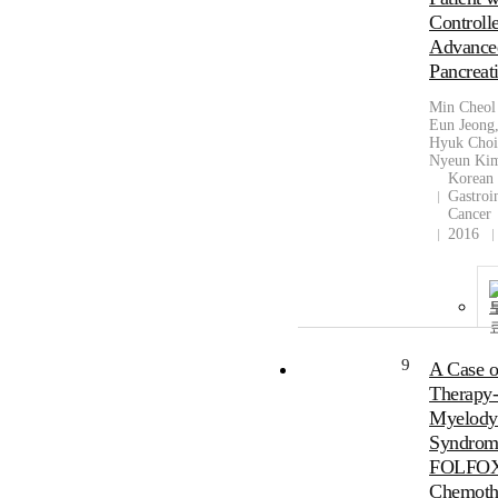
Controll
Advance
Pancreat
Min Cheol
Eun Jeong
Hyuk Choi
Nyeun Ki
Korean 
Gastroin
Cancer
2016
9
A Case o
Therapy-
Myelodys
Syndrome
FOLFO
Chemoth