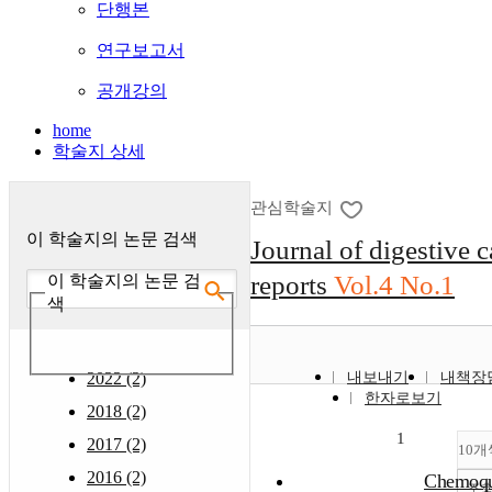
단행본
연구보고서
공개강의
home
학술지 상세
관심학술지
이 학술지의 논문 검색
Journal of digestive 
reports
Vol.4 No.1
이 학술지의 논문 검
색
2022 (2)
내보내기
내책장
한자로보기
2018 (2)
1
2017 (2)
10개
2016 (2)
Chemoqu
조