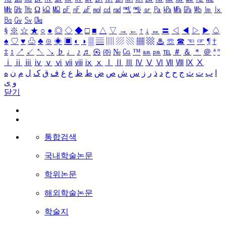
㎒
㎓
㎔
Ω
㏀
㏁
㎊
㎋
㎌
㏖
㏅
㎭
㎮
㎯
㏛
㎩
㎪
㎫
㎬
㏝
㏐
㏓
㏃
㏉
㏜
㏆
§
※
☆
★
○
●
◎
◇
◆
□
■
△
▽
→
←
↑
↓
↔
〓
◁
◀
▷
▶
♤
♠
♡
♥
♧
♣
⊙
◈
▣
◐
◑
▒
▤
▥
▨
▧
▦
▩
♨
☏
☎
☜
☞
¶
†
‡
↕
↗
↙
↖
↘
♭
♩
♪
♬
㉿
㈜
№
㏇
™
㏂
㏘
℡
＃
＆
＊
＠
ª
º
ⅰ
ⅱ
ⅲ
ⅳ
ⅴ
ⅵ
ⅶ
ⅷ
ⅸ
ⅹ
Ⅰ
Ⅱ
Ⅲ
Ⅳ
Ⅴ
Ⅵ
Ⅶ
Ⅷ
Ⅸ
Ⅹ
ا
ب
ت
ث
ج
ح
خ
د
ذ
ر
ز
س
ش
ص
ض
ط
ظ
ع
غ
ف
ق
ک
ل
م
ن
ه
و
ی
닫기
통합검색
국내학술논문
학위논문
해외학술논문
학술지