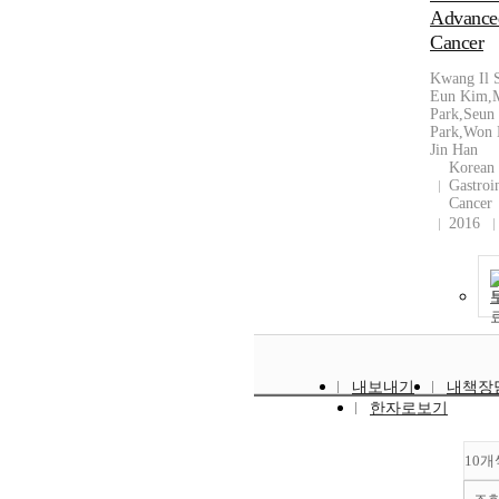
Advanced
Cancer
Kwang Il 
Eun Kim,
Park,Seun 
Park,Won
Jin Han
Korean 
Gastroin
Cancer
2016
내보내기
내책장
한자로보기
10개