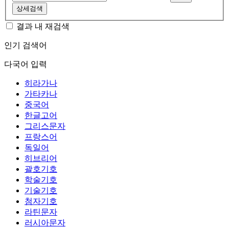
상세검색
결과 내 재검색
인기 검색어
다국어 입력
히라가나
가타카나
중국어
한글고어
그리스문자
프랑스어
독일어
히브리어
괄호기호
학술기호
기술기호
첨자기호
라틴문자
러시아문자