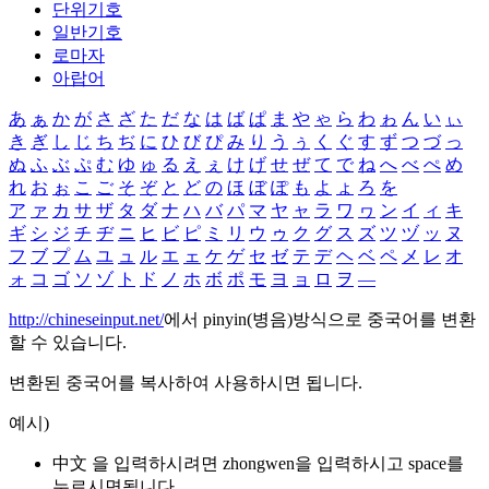
단위기호
일반기호
로마자
아랍어
あ
ぁ
か
が
さ
ざ
た
だ
な
は
ば
ぱ
ま
や
ゃ
ら
わ
ゎ
ん
い
ぃ
き
ぎ
し
じ
ち
ぢ
に
ひ
び
ぴ
み
り
う
ぅ
く
ぐ
す
ず
つ
づ
っ
ぬ
ふ
ぶ
ぷ
む
ゆ
ゅ
る
え
ぇ
け
げ
せ
ぜ
て
で
ね
へ
べ
ぺ
め
れ
お
ぉ
こ
ご
そ
ぞ
と
ど
の
ほ
ぼ
ぽ
も
よ
ょ
ろ
を
ア
ァ
カ
サ
ザ
タ
ダ
ナ
ハ
バ
パ
マ
ヤ
ャ
ラ
ワ
ヮ
ン
イ
ィ
キ
ギ
シ
ジ
チ
ヂ
ニ
ヒ
ビ
ピ
ミ
リ
ウ
ゥ
ク
グ
ス
ズ
ツ
ヅ
ッ
ヌ
フ
ブ
プ
ム
ユ
ュ
ル
エ
ェ
ケ
ゲ
セ
ゼ
テ
デ
ヘ
ベ
ペ
メ
レ
オ
ォ
コ
ゴ
ソ
ゾ
ト
ド
ノ
ホ
ボ
ポ
モ
ヨ
ョ
ロ
ヲ
―
http://chineseinput.net/
에서 pinyin(병음)방식으로 중국어를 변환
할 수 있습니다.
변환된 중국어를 복사하여 사용하시면 됩니다.
예시)
中文 을 입력하시려면
zhongwen
을 입력하시고 space를
누르시면됩니다.