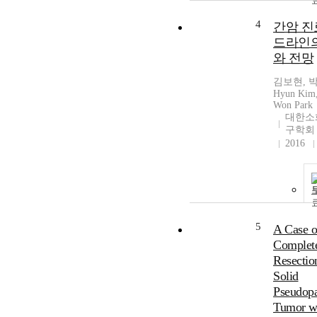
4
간암 
드라인
와 전망
김보현, 박
Hyun Kim,
Won Park
대한소
구학회
2016
5
A Case o
Complet
Resectio
Solid
Pseudopa
Tumor w