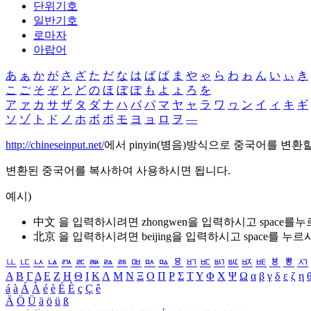
단위기호
일반기호
로마자
아랍어
あ
ぁ
か
が
さ
ざ
た
だ
な
は
ば
ぱ
ま
や
ゃ
ら
わ
ゎ
ん
い
ぃ
き
こ
ご
そ
ぞ
と
ど
の
ほ
ぼ
ぽ
も
よ
ょ
ろ
を
ア
ァ
カ
サ
ザ
タ
ダ
ナ
ハ
バ
パ
マ
ヤ
ャ
ラ
ワ
ヮ
ン
イ
ィ
キ
ギ
ソ
ゾ
ト
ド
ノ
ホ
ボ
ポ
モ
ヨ
ョ
ロ
ヲ
―
http://chineseinput.net/
에서 pinyin(병음)방식으로 중국어를 변환
변환된 중국어를 복사하여 사용하시면 됩니다.
예시)
中文 을 입력하시려면
zhongwen
을 입력하시고 space를
北京 을 입력하시려면
beijing
을 입력하시고 space를 누르
ㅥ
ㅦ
ㅧ
ㅨ
ㅩ
ㅪ
ㅫ
ㅬ
ㅭ
ㅮ
ㅯ
ㅰ
ㅱ
ㅲ
ㅳ
ㅴ
ㅵ
ㅶ
ㅷ
ㅸ
ㅹ
ㅺ
Α
Β
Γ
Δ
Ε
Ζ
Η
Θ
Ι
Κ
Λ
Μ
Ν
Ξ
Ο
Π
Ρ
Σ
Τ
Υ
Φ
Χ
Ψ
Ω
α
β
γ
δ
ε
ζ
η
á
à
Á
À
é
è
É
È
ç
Ç
ê
Ä
Ö
Ü
ä
ö
ü
ß