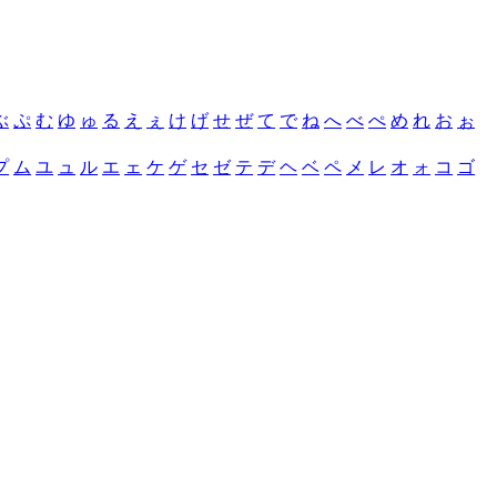
ぶ
ぷ
む
ゆ
ゅ
る
え
ぇ
け
げ
せ
ぜ
て
で
ね
へ
べ
ぺ
め
れ
お
ぉ
プ
ム
ユ
ュ
ル
エ
ェ
ケ
ゲ
セ
ゼ
テ
デ
ヘ
ベ
ペ
メ
レ
オ
ォ
コ
ゴ