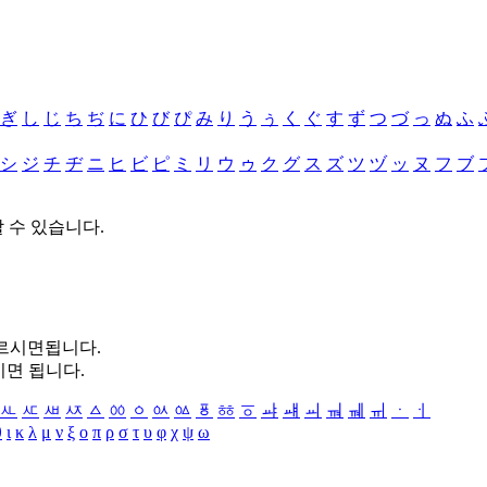
ぎ
し
じ
ち
ぢ
に
ひ
び
ぴ
み
り
う
ぅ
く
ぐ
す
ず
つ
づ
っ
ぬ
ふ
シ
ジ
チ
ヂ
ニ
ヒ
ビ
ピ
ミ
リ
ウ
ゥ
ク
グ
ス
ズ
ツ
ヅ
ッ
ヌ
フ
ブ
할 수 있습니다.
누르시면됩니다.
시면 됩니다.
ㅻ
ㅼ
ㅽ
ㅾ
ㅿ
ㆀ
ㆁ
ㆂ
ㆃ
ㆄ
ㆅ
ㆆ
ㆇ
ㆈ
ㆉ
ㆊ
ㆋ
ㆌ
ㆍ
ㆎ
θ
ι
κ
λ
μ
ν
ξ
ο
π
ρ
σ
τ
υ
φ
χ
ψ
ω