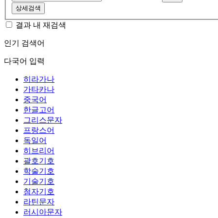
상세검색
결과 내 재검색
인기 검색어
다국어 입력
히라가나
가타카나
중국어
한글고어
그리스문자
프랑스어
독일어
히브리어
괄호기호
학술기호
기술기호
첨자기호
라틴문자
러시아문자