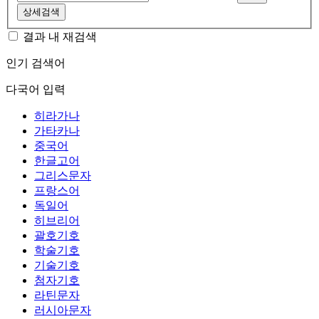
상세검색
결과 내 재검색
인기 검색어
다국어 입력
히라가나
가타카나
중국어
한글고어
그리스문자
프랑스어
독일어
히브리어
괄호기호
학술기호
기술기호
첨자기호
라틴문자
러시아문자