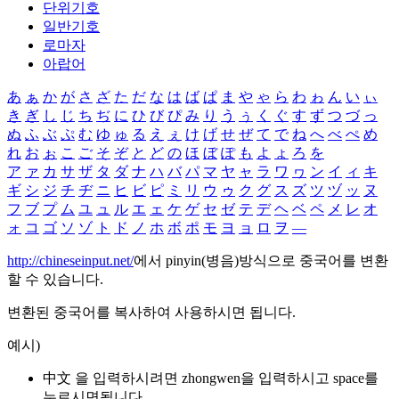
단위기호
일반기호
로마자
아랍어
あ
ぁ
か
が
さ
ざ
た
だ
な
は
ば
ぱ
ま
や
ゃ
ら
わ
ゎ
ん
い
ぃ
き
ぎ
し
じ
ち
ぢ
に
ひ
び
ぴ
み
り
う
ぅ
く
ぐ
す
ず
つ
づ
っ
ぬ
ふ
ぶ
ぷ
む
ゆ
ゅ
る
え
ぇ
け
げ
せ
ぜ
て
で
ね
へ
べ
ぺ
め
れ
お
ぉ
こ
ご
そ
ぞ
と
ど
の
ほ
ぼ
ぽ
も
よ
ょ
ろ
を
ア
ァ
カ
サ
ザ
タ
ダ
ナ
ハ
バ
パ
マ
ヤ
ャ
ラ
ワ
ヮ
ン
イ
ィ
キ
ギ
シ
ジ
チ
ヂ
ニ
ヒ
ビ
ピ
ミ
リ
ウ
ゥ
ク
グ
ス
ズ
ツ
ヅ
ッ
ヌ
フ
ブ
プ
ム
ユ
ュ
ル
エ
ェ
ケ
ゲ
セ
ゼ
テ
デ
ヘ
ベ
ペ
メ
レ
オ
ォ
コ
ゴ
ソ
ゾ
ト
ド
ノ
ホ
ボ
ポ
モ
ヨ
ョ
ロ
ヲ
―
http://chineseinput.net/
에서 pinyin(병음)방식으로 중국어를 변환
할 수 있습니다.
변환된 중국어를 복사하여 사용하시면 됩니다.
예시)
中文 을 입력하시려면
zhongwen
을 입력하시고 space를
누르시면됩니다.