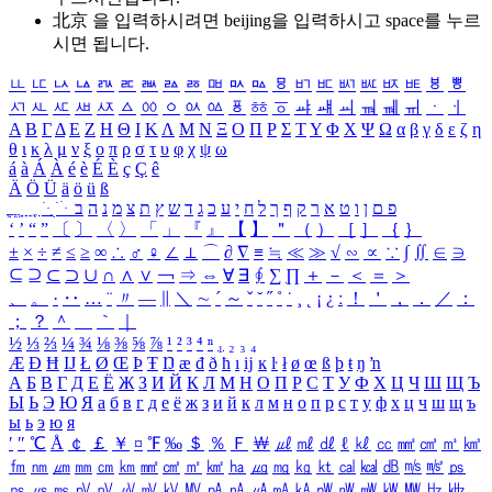
北京 을 입력하시려면
beijing
을 입력하시고 space를 누르
시면 됩니다.
ㅥ
ㅦ
ㅧ
ㅨ
ㅩ
ㅪ
ㅫ
ㅬ
ㅭ
ㅮ
ㅯ
ㅰ
ㅱ
ㅲ
ㅳ
ㅴ
ㅵ
ㅶ
ㅷ
ㅸ
ㅹ
ㅺ
ㅻ
ㅼ
ㅽ
ㅾ
ㅿ
ㆀ
ㆁ
ㆂ
ㆃ
ㆄ
ㆅ
ㆆ
ㆇ
ㆈ
ㆉ
ㆊ
ㆋ
ㆌ
ㆍ
ㆎ
Α
Β
Γ
Δ
Ε
Ζ
Η
Θ
Ι
Κ
Λ
Μ
Ν
Ξ
Ο
Π
Ρ
Σ
Τ
Υ
Φ
Χ
Ψ
Ω
α
β
γ
δ
ε
ζ
η
θ
ι
κ
λ
μ
ν
ξ
ο
π
ρ
σ
τ
υ
φ
χ
ψ
ω
á
à
Á
À
é
è
É
È
ç
Ç
ê
Ä
Ö
Ü
ä
ö
ü
ß
ְ
ֳ
ֲ
ֱ
ָ
ַ
ֵ
ֶ
ִ
ֹ
ּ
ֻ
ׂ
ׁ
ּ
ב
ה
נ
מ
צ
ת
ץ
ש
ד
ג
כ
ע
י
ח
ל
ך
ף
ק
ר
א
ט
ו
ן
ם
פ
‘
’
“
”
〔
〕
〈
〉
「
」
『
』
【
】
＂
（
）
［
］
｛
｝
±
×
÷
≠
≤
≥
∞
∴
♂
♀
∠
⊥
⌒
∂
∇
≡
≒
≪
≫
√
∽
∝
∵
∫
∬
∈
∋
⊆
⊇
⊂
⊃
∪
∩
∧
∨
￢
⇒
⇔
∀
∃
∮
∑
∏
＋
－
＜
＝
＞
、
。
·
‥
…
¨
〃
―
∥
＼
∼
´
～
ˇ
˘
˝
˚
˙
¸
˛
¡
¿
ː
！
＇
，
．
／
：
；
？
＾
＿
｀
｜
½
⅓
⅔
¼
¾
⅛
⅜
⅝
⅞
¹
²
³
⁴
ⁿ
₁
₂
₃
₄
Æ
Ð
Ħ
Ĳ
Ł
Ø
Œ
Þ
Ŧ
Ŋ
æ
đ
ð
ħ
ı
ĳ
ĸ
ŀ
ł
ø
œ
ß
þ
ŧ
ŋ
ŉ
А
Б
В
Г
Д
Е
Ё
Ж
З
И
Й
К
Л
М
Н
О
П
Р
С
Т
У
Ф
Х
Ц
Ч
Ш
Щ
Ъ
Ы
Ь
Э
Ю
Я
а
б
в
г
д
е
ё
ж
з
и
й
к
л
м
н
о
п
р
с
т
у
ф
х
ц
ч
ш
щ
ъ
ы
ь
э
ю
я
′
″
℃
Å
￠
￡
￥
¤
℉
‰
＄
％
Ｆ
￦
㎕
㎖
㎗
ℓ
㎘
㏄
㎣
㎤
㎥
㎦
㎙
㎚
㎛
㎜
㎝
㎞
㎟
㎠
㎡
㎢
㏊
㎍
㎎
㎏
㏏
㎈
㎉
㏈
㎧
㎨
㎰
㎱
㎲
㎳
㎴
㎵
㎶
㎷
㎸
㎹
㎀
㎁
㎂
㎃
㎄
㎺
㎻
㎽
㎾
㎿
㎐
㎑