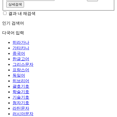
상세검색
결과 내 재검색
인기 검색어
다국어 입력
히라가나
가타카나
중국어
한글고어
그리스문자
프랑스어
독일어
히브리어
괄호기호
학술기호
기술기호
첨자기호
라틴문자
러시아문자