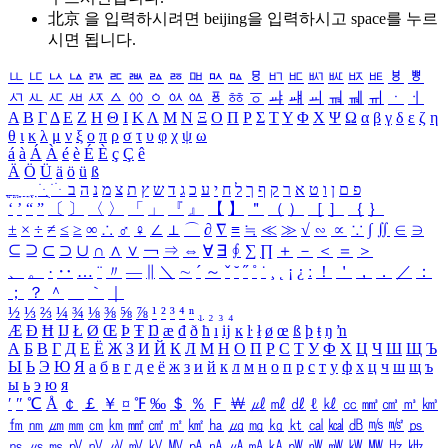
北京 을 입력하시려면
beijing
을 입력하시고 space를 누르
시면 됩니다.
ㅥ
ㅦ
ㅧ
ㅨ
ㅩ
ㅪ
ㅫ
ㅬ
ㅭ
ㅮ
ㅯ
ㅰ
ㅱ
ㅲ
ㅳ
ㅴ
ㅵ
ㅶ
ㅷ
ㅸ
ㅹ
ㅺ
ㅻ
ㅼ
ㅽ
ㅾ
ㅿ
ㆀ
ㆁ
ㆂ
ㆃ
ㆄ
ㆅ
ㆆ
ㆇ
ㆈ
ㆉ
ㆊ
ㆋ
ㆌ
ㆍ
ㆎ
Α
Β
Γ
Δ
Ε
Ζ
Η
Θ
Ι
Κ
Λ
Μ
Ν
Ξ
Ο
Π
Ρ
Σ
Τ
Υ
Φ
Χ
Ψ
Ω
α
β
γ
δ
ε
ζ
η
θ
ι
κ
λ
μ
ν
ξ
ο
π
ρ
σ
τ
υ
φ
χ
ψ
ω
á
à
Á
À
é
è
É
È
ç
Ç
ê
Ä
Ö
Ü
ä
ö
ü
ß
ְ
ֳ
ֲ
ֱ
ָ
ַ
ֵ
ֶ
ִ
ֹ
ּ
ֻ
ׂ
ׁ
ּ
ב
ה
נ
מ
צ
ת
ץ
ש
ד
ג
כ
ע
י
ח
ל
ך
ף
ק
ר
א
ט
ו
ן
ם
פ
‘
’
“
”
〔
〕
〈
〉
「
」
『
』
【
】
＂
（
）
［
］
｛
｝
±
×
÷
≠
≤
≥
∞
∴
♂
♀
∠
⊥
⌒
∂
∇
≡
≒
≪
≫
√
∽
∝
∵
∫
∬
∈
∋
⊆
⊇
⊂
⊃
∪
∩
∧
∨
￢
⇒
⇔
∀
∃
∮
∑
∏
＋
－
＜
＝
＞
、
。
·
‥
…
¨
〃
―
∥
＼
∼
´
～
ˇ
˘
˝
˚
˙
¸
˛
¡
¿
ː
！
＇
，
．
／
：
；
？
＾
＿
｀
｜
½
⅓
⅔
¼
¾
⅛
⅜
⅝
⅞
¹
²
³
⁴
ⁿ
₁
₂
₃
₄
Æ
Ð
Ħ
Ĳ
Ł
Ø
Œ
Þ
Ŧ
Ŋ
æ
đ
ð
ħ
ı
ĳ
ĸ
ŀ
ł
ø
œ
ß
þ
ŧ
ŋ
ŉ
А
Б
В
Г
Д
Е
Ё
Ж
З
И
Й
К
Л
М
Н
О
П
Р
С
Т
У
Ф
Х
Ц
Ч
Ш
Щ
Ъ
Ы
Ь
Э
Ю
Я
а
б
в
г
д
е
ё
ж
з
и
й
к
л
м
н
о
п
р
с
т
у
ф
х
ц
ч
ш
щ
ъ
ы
ь
э
ю
я
′
″
℃
Å
￠
￡
￥
¤
℉
‰
＄
％
Ｆ
￦
㎕
㎖
㎗
ℓ
㎘
㏄
㎣
㎤
㎥
㎦
㎙
㎚
㎛
㎜
㎝
㎞
㎟
㎠
㎡
㎢
㏊
㎍
㎎
㎏
㏏
㎈
㎉
㏈
㎧
㎨
㎰
㎱
㎲
㎳
㎴
㎵
㎶
㎷
㎸
㎹
㎀
㎁
㎂
㎃
㎄
㎺
㎻
㎽
㎾
㎿
㎐
㎑