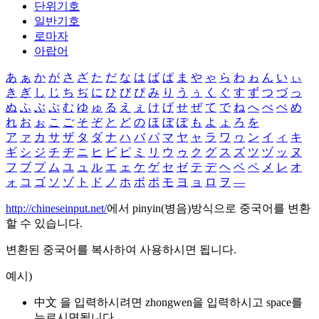
단위기호
일반기호
로마자
아랍어
あ
ぁ
か
が
さ
ざ
た
だ
な
は
ば
ぱ
ま
や
ゃ
ら
わ
ゎ
ん
い
ぃ
き
ぎ
し
じ
ち
ぢ
に
ひ
び
ぴ
み
り
う
ぅ
く
ぐ
す
ず
つ
づ
っ
ぬ
ふ
ぶ
ぷ
む
ゆ
ゅ
る
え
ぇ
け
げ
せ
ぜ
て
で
ね
へ
べ
ぺ
め
れ
お
ぉ
こ
ご
そ
ぞ
と
ど
の
ほ
ぼ
ぽ
も
よ
ょ
ろ
を
ア
ァ
カ
サ
ザ
タ
ダ
ナ
ハ
バ
パ
マ
ヤ
ャ
ラ
ワ
ヮ
ン
イ
ィ
キ
ギ
シ
ジ
チ
ヂ
ニ
ヒ
ビ
ピ
ミ
リ
ウ
ゥ
ク
グ
ス
ズ
ツ
ヅ
ッ
ヌ
フ
ブ
プ
ム
ユ
ュ
ル
エ
ェ
ケ
ゲ
セ
ゼ
テ
デ
ヘ
ベ
ペ
メ
レ
オ
ォ
コ
ゴ
ソ
ゾ
ト
ド
ノ
ホ
ボ
ポ
モ
ヨ
ョ
ロ
ヲ
―
http://chineseinput.net/
에서 pinyin(병음)방식으로 중국어를 변환
할 수 있습니다.
변환된 중국어를 복사하여 사용하시면 됩니다.
예시)
中文 을 입력하시려면
zhongwen
을 입력하시고 space를
누르시면됩니다.