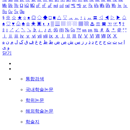
㎒
㎓
㎔
Ω
㏀
㏁
㎊
㎋
㎌
㏖
㏅
㎭
㎮
㎯
㏛
㎩
㎪
㎫
㎬
㏝
㏐
㏓
㏃
㏉
㏜
㏆
§
※
☆
★
○
●
◎
◇
◆
□
■
△
▽
→
←
↑
↓
↔
〓
◁
◀
▷
▶
♤
♠
♡
♥
♧
♣
⊙
◈
▣
◐
◑
▒
▤
▥
▨
▧
▦
▩
♨
☏
☎
☜
☞
¶
†
‡
↕
↗
↙
↖
↘
♭
♩
♪
♬
㉿
㈜
№
㏇
™
㏂
㏘
℡
＃
＆
＊
＠
ª
º
ⅰ
ⅱ
ⅲ
ⅳ
ⅴ
ⅵ
ⅶ
ⅷ
ⅸ
ⅹ
Ⅰ
Ⅱ
Ⅲ
Ⅳ
Ⅴ
Ⅵ
Ⅶ
Ⅷ
Ⅸ
Ⅹ
ا
ب
ت
ث
ج
ح
خ
د
ذ
ر
ز
س
ش
ص
ض
ط
ظ
ع
غ
ف
ق
ک
ل
م
ن
ه
و
ی
닫기
통합검색
국내학술논문
학위논문
해외학술논문
학술지