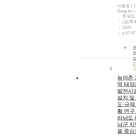
이동호 ( L
Dong-ho )
한국도
(섬)학
2020
p.67-87
5
2
농어촌 
역 태양
발전시
설치 및
도·규제
황 연구 
라남도 
남군 지
을 중심