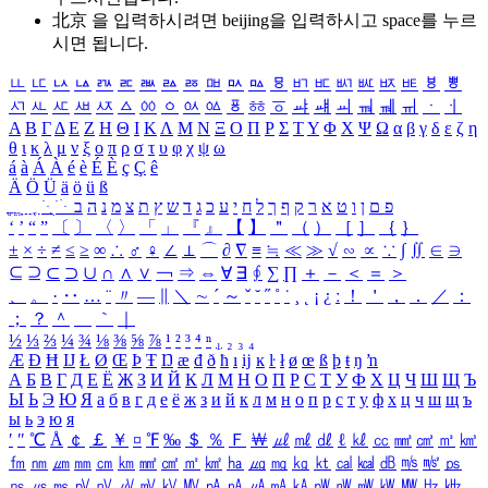
北京 을 입력하시려면
beijing
을 입력하시고 space를 누르
시면 됩니다.
ㅥ
ㅦ
ㅧ
ㅨ
ㅩ
ㅪ
ㅫ
ㅬ
ㅭ
ㅮ
ㅯ
ㅰ
ㅱ
ㅲ
ㅳ
ㅴ
ㅵ
ㅶ
ㅷ
ㅸ
ㅹ
ㅺ
ㅻ
ㅼ
ㅽ
ㅾ
ㅿ
ㆀ
ㆁ
ㆂ
ㆃ
ㆄ
ㆅ
ㆆ
ㆇ
ㆈ
ㆉ
ㆊ
ㆋ
ㆌ
ㆍ
ㆎ
Α
Β
Γ
Δ
Ε
Ζ
Η
Θ
Ι
Κ
Λ
Μ
Ν
Ξ
Ο
Π
Ρ
Σ
Τ
Υ
Φ
Χ
Ψ
Ω
α
β
γ
δ
ε
ζ
η
θ
ι
κ
λ
μ
ν
ξ
ο
π
ρ
σ
τ
υ
φ
χ
ψ
ω
á
à
Á
À
é
è
É
È
ç
Ç
ê
Ä
Ö
Ü
ä
ö
ü
ß
ְ
ֳ
ֲ
ֱ
ָ
ַ
ֵ
ֶ
ִ
ֹ
ּ
ֻ
ׂ
ׁ
ּ
ב
ה
נ
מ
צ
ת
ץ
ש
ד
ג
כ
ע
י
ח
ל
ך
ף
ק
ר
א
ט
ו
ן
ם
פ
‘
’
“
”
〔
〕
〈
〉
「
」
『
』
【
】
＂
（
）
［
］
｛
｝
±
×
÷
≠
≤
≥
∞
∴
♂
♀
∠
⊥
⌒
∂
∇
≡
≒
≪
≫
√
∽
∝
∵
∫
∬
∈
∋
⊆
⊇
⊂
⊃
∪
∩
∧
∨
￢
⇒
⇔
∀
∃
∮
∑
∏
＋
－
＜
＝
＞
、
。
·
‥
…
¨
〃
―
∥
＼
∼
´
～
ˇ
˘
˝
˚
˙
¸
˛
¡
¿
ː
！
＇
，
．
／
：
；
？
＾
＿
｀
｜
½
⅓
⅔
¼
¾
⅛
⅜
⅝
⅞
¹
²
³
⁴
ⁿ
₁
₂
₃
₄
Æ
Ð
Ħ
Ĳ
Ł
Ø
Œ
Þ
Ŧ
Ŋ
æ
đ
ð
ħ
ı
ĳ
ĸ
ŀ
ł
ø
œ
ß
þ
ŧ
ŋ
ŉ
А
Б
В
Г
Д
Е
Ё
Ж
З
И
Й
К
Л
М
Н
О
П
Р
С
Т
У
Ф
Х
Ц
Ч
Ш
Щ
Ъ
Ы
Ь
Э
Ю
Я
а
б
в
г
д
е
ё
ж
з
и
й
к
л
м
н
о
п
р
с
т
у
ф
х
ц
ч
ш
щ
ъ
ы
ь
э
ю
я
′
″
℃
Å
￠
￡
￥
¤
℉
‰
＄
％
Ｆ
￦
㎕
㎖
㎗
ℓ
㎘
㏄
㎣
㎤
㎥
㎦
㎙
㎚
㎛
㎜
㎝
㎞
㎟
㎠
㎡
㎢
㏊
㎍
㎎
㎏
㏏
㎈
㎉
㏈
㎧
㎨
㎰
㎱
㎲
㎳
㎴
㎵
㎶
㎷
㎸
㎹
㎀
㎁
㎂
㎃
㎄
㎺
㎻
㎽
㎾
㎿
㎐
㎑