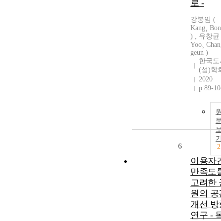
로 -
강봉임 (
Kang¸ Bon
) , 유창균 
Yoo¸ Chan
geun )
한국도
(섬)학
2020
p.89-10
6
2
이용자
만족도
고려한 
원의 공
개선 방
연구 - 