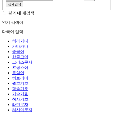
상세검색
결과 내 재검색
인기 검색어
다국어 입력
히라가나
가타카나
중국어
한글고어
그리스문자
프랑스어
독일어
히브리어
괄호기호
학술기호
기술기호
첨자기호
라틴문자
러시아문자