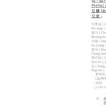
석 - 경
안산시 
도를 대
으로 -
이호상 ( L
Ho-sang )
병기 ( Cho
Byoung-ki
수영 ( Jun
Su-young 
창석 ( Hyu
Chang-seok
최수임 ( C
Soo-im )
모 ( Kang¸
Hag-mo )
한국도
(섬)학
2020
p.147-