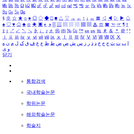
㎒
㎓
㎔
Ω
㏀
㏁
㎊
㎋
㎌
㏖
㏅
㎭
㎮
㎯
㏛
㎩
㎪
㎫
㎬
㏝
㏐
㏓
㏃
㏉
㏜
㏆
§
※
☆
★
○
●
◎
◇
◆
□
■
△
▽
→
←
↑
↓
↔
〓
◁
◀
▷
▶
♤
♠
♡
♥
♧
♣
⊙
◈
▣
◐
◑
▒
▤
▥
▨
▧
▦
▩
♨
☏
☎
☜
☞
¶
†
‡
↕
↗
↙
↖
↘
♭
♩
♪
♬
㉿
㈜
№
㏇
™
㏂
㏘
℡
＃
＆
＊
＠
ª
º
ⅰ
ⅱ
ⅲ
ⅳ
ⅴ
ⅵ
ⅶ
ⅷ
ⅸ
ⅹ
Ⅰ
Ⅱ
Ⅲ
Ⅳ
Ⅴ
Ⅵ
Ⅶ
Ⅷ
Ⅸ
Ⅹ
ا
ب
ت
ث
ج
ح
خ
د
ذ
ر
ز
س
ش
ص
ض
ط
ظ
ع
غ
ف
ق
ک
ل
م
ن
ه
و
ی
닫기
통합검색
국내학술논문
학위논문
해외학술논문
학술지