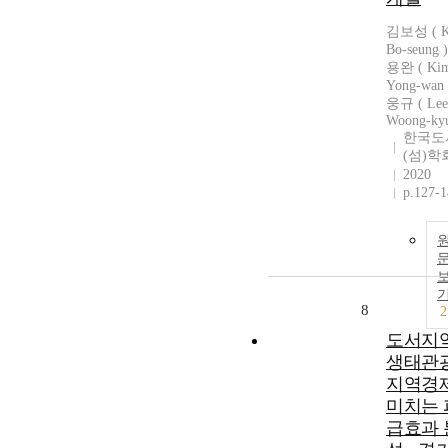
김보성 ( K
Bo-seung 
용완 ( Ki
Yong-wan
웅규 ( Lee
Woong-kyu
한국도
(섬)학
2020
p.127-
8
2
도서지
생태관
지역경
미치는 
급효과 