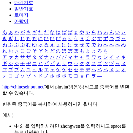
단위기호
일반기호
로마자
아랍어
あ
ぁ
か
が
さ
ざ
た
だ
な
は
ば
ぱ
ま
や
ゃ
ら
わ
ゎ
ん
い
ぃ
き
ぎ
し
じ
ち
ぢ
に
ひ
び
ぴ
み
り
う
ぅ
く
ぐ
す
ず
つ
づ
っ
ぬ
ふ
ぶ
ぷ
む
ゆ
ゅ
る
え
ぇ
け
げ
せ
ぜ
て
で
ね
へ
べ
ぺ
め
れ
お
ぉ
こ
ご
そ
ぞ
と
ど
の
ほ
ぼ
ぽ
も
よ
ょ
ろ
を
ア
ァ
カ
サ
ザ
タ
ダ
ナ
ハ
バ
パ
マ
ヤ
ャ
ラ
ワ
ヮ
ン
イ
ィ
キ
ギ
シ
ジ
チ
ヂ
ニ
ヒ
ビ
ピ
ミ
リ
ウ
ゥ
ク
グ
ス
ズ
ツ
ヅ
ッ
ヌ
フ
ブ
プ
ム
ユ
ュ
ル
エ
ェ
ケ
ゲ
セ
ゼ
テ
デ
ヘ
ベ
ペ
メ
レ
オ
ォ
コ
ゴ
ソ
ゾ
ト
ド
ノ
ホ
ボ
ポ
モ
ヨ
ョ
ロ
ヲ
―
http://chineseinput.net/
에서 pinyin(병음)방식으로 중국어를 변환
할 수 있습니다.
변환된 중국어를 복사하여 사용하시면 됩니다.
예시)
中文 을 입력하시려면
zhongwen
을 입력하시고 space를
누르시면됩니다.