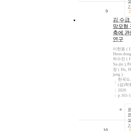
9
2
김 수급
망모형 
축에 관
연구
이헌동 ( L
Heon-dong 
허수진 ( H
Su-jin )
정 ( Ha¸ H
jung )
한국도
(섬)학
2020
p.165-
10
2