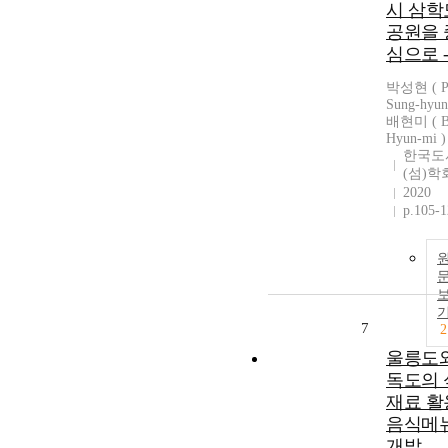
시 삼학
공원을 
심으로 
박성현 ( P
Sung-hyun 
배현미 ( B
Hyun-mi )
한국도
(섬)학
2020
p.105-
7
2
울릉도
독도의 
재료 활
음식메
개발