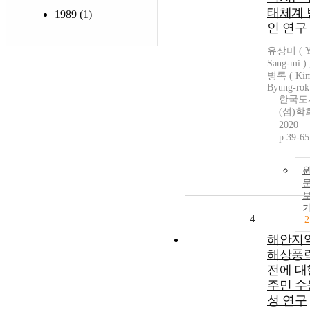
태체계 
1989 (1)
인 연구
유상미 ( Y
Sang-mi )
병록 ( Ki
Byung-rok
한국도
(섬)학
2020
p.39-65
4
2
해안지
해상풍
전에 대
주민 수
성 연구