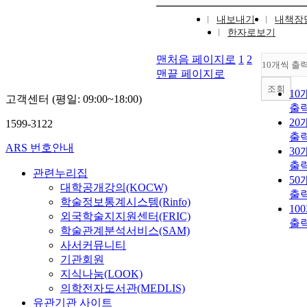
내보내기
내책장
한자로보기
맨처음 페이지로
1
2
10개씩 출
맨끝 페이지로
조회
10
고객센터 (평일: 09:00~18:00)
출
20
1599-3122
출
ARS 번호안내
30
출
관련누리집
50
대학공개강의(KOCW)
출
학술정보통계시스템(Rinfo)
10
외국학술지지원센터(FRIC)
출
학술관계분석서비스(SAM)
사서커뮤니티
기관회원
지식나눔(LOOK)
의학전자도서관(MEDLIS)
유관기관 사이트