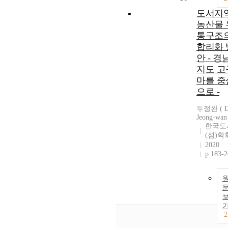
도서지
농산물 
통구조
합리화 
안 - 경
지도 고
마를 중
으로 -
두정완 ( D
Jeong-wan
한국도
(섬)학
2020
p.183-
2