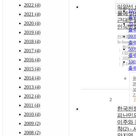
2022 (4)
이양선 
조회
10
몰에 따
2021 (4)
출
근대문
2020 (4)
20
인식변
출
2019 (4)
30
전제훈 ( Je
2018 (4)
Je-hoon )
출
한국도
50
2017 (4)
(섬)학
출
2020
2016 (4)
10
p.1-19
출
2015 (4)
2014 (4)
2013 (4)
2012 (4)
2
2
2011 (4)
한국전
2010 (4)
피난민
이주와 
2009 (2)
착(2) -
2008 (2)
안지역,