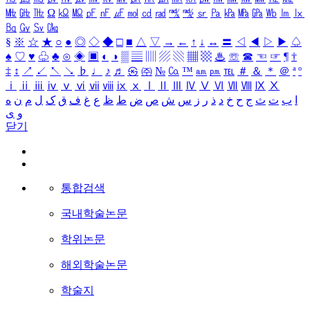
㎒
㎓
㎔
Ω
㏀
㏁
㎊
㎋
㎌
㏖
㏅
㎭
㎮
㎯
㏛
㎩
㎪
㎫
㎬
㏝
㏐
㏓
㏃
㏉
㏜
㏆
§
※
☆
★
○
●
◎
◇
◆
□
■
△
▽
→
←
↑
↓
↔
〓
◁
◀
▷
▶
♤
♠
♡
♥
♧
♣
⊙
◈
▣
◐
◑
▒
▤
▥
▨
▧
▦
▩
♨
☏
☎
☜
☞
¶
†
‡
↕
↗
↙
↖
↘
♭
♩
♪
♬
㉿
㈜
№
㏇
™
㏂
㏘
℡
＃
＆
＊
＠
ª
º
ⅰ
ⅱ
ⅲ
ⅳ
ⅴ
ⅵ
ⅶ
ⅷ
ⅸ
ⅹ
Ⅰ
Ⅱ
Ⅲ
Ⅳ
Ⅴ
Ⅵ
Ⅶ
Ⅷ
Ⅸ
Ⅹ
ا
ب
ت
ث
ج
ح
خ
د
ذ
ر
ز
س
ش
ص
ض
ط
ظ
ع
غ
ف
ق
ک
ل
م
ن
ه
و
ی
닫기
통합검색
국내학술논문
학위논문
해외학술논문
학술지