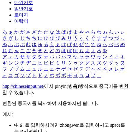
단위기호
일반기호
로마자
아랍어
あ
ぁ
か
が
さ
ざ
た
だ
な
は
ば
ぱ
ま
や
ゃ
ら
わ
ゎ
ん
い
ぃ
き
ぎ
し
じ
ち
ぢ
に
ひ
び
ぴ
み
り
う
ぅ
く
ぐ
す
ず
つ
づ
っ
ぬ
ふ
ぶ
ぷ
む
ゆ
ゅ
る
え
ぇ
け
げ
せ
ぜ
て
で
ね
へ
べ
ぺ
め
れ
お
ぉ
こ
ご
そ
ぞ
と
ど
の
ほ
ぼ
ぽ
も
よ
ょ
ろ
を
ア
ァ
カ
サ
ザ
タ
ダ
ナ
ハ
バ
パ
マ
ヤ
ャ
ラ
ワ
ヮ
ン
イ
ィ
キ
ギ
シ
ジ
チ
ヂ
ニ
ヒ
ビ
ピ
ミ
リ
ウ
ゥ
ク
グ
ス
ズ
ツ
ヅ
ッ
ヌ
フ
ブ
プ
ム
ユ
ュ
ル
エ
ェ
ケ
ゲ
セ
ゼ
テ
デ
ヘ
ベ
ペ
メ
レ
オ
ォ
コ
ゴ
ソ
ゾ
ト
ド
ノ
ホ
ボ
ポ
モ
ヨ
ョ
ロ
ヲ
―
http://chineseinput.net/
에서 pinyin(병음)방식으로 중국어를 변환
할 수 있습니다.
변환된 중국어를 복사하여 사용하시면 됩니다.
예시)
中文 을 입력하시려면
zhongwen
을 입력하시고 space를
누르시면됩니다.