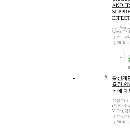
AND IT
SUPPRE
EFFECT
Jian-Wei L
Wang,Oh 
한국전
2010
8
확산계
용한 압
동에 대
고성호(S. 
(Y. K. K
Y. Oh),김
한국전
2010