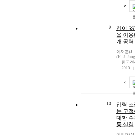
9
천이 SS
을 이용
개 공력
이재훈(J. 
(K. J. Jung
한국전
2010
10
입력 조
는 고정
대한 수
동 실험
이민재(M. 