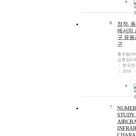
6
정적, 
에서의 
구 유동
구
홍우람(Woo
김종암(Cho
한국전
2010
7
NUMER
STUDY
AIRCRA
INFRA
CHARA