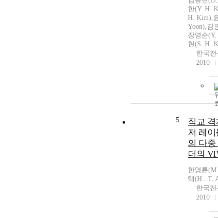
김동현(D. 
한(Y. H.
H. Kim),
Yoon),김광
장영순(Y. 
현(S. H. 
한국전
2010
5
직교 격
저 레이
의 다중
더의 VI
한명륜(M. 
택(H . T. 
한국전
2010