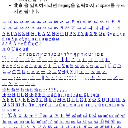
北京 을 입력하시려면
beijing
을 입력하시고 space를 누르
시면 됩니다.
ㅥ
ㅦ
ㅧ
ㅨ
ㅩ
ㅪ
ㅫ
ㅬ
ㅭ
ㅮ
ㅯ
ㅰ
ㅱ
ㅲ
ㅳ
ㅴ
ㅵ
ㅶ
ㅷ
ㅸ
ㅹ
ㅺ
ㅻ
ㅼ
ㅽ
ㅾ
ㅿ
ㆀ
ㆁ
ㆂ
ㆃ
ㆄ
ㆅ
ㆆ
ㆇ
ㆈ
ㆉ
ㆊ
ㆋ
ㆌ
ㆍ
ㆎ
Α
Β
Γ
Δ
Ε
Ζ
Η
Θ
Ι
Κ
Λ
Μ
Ν
Ξ
Ο
Π
Ρ
Σ
Τ
Υ
Φ
Χ
Ψ
Ω
α
β
γ
δ
ε
ζ
η
θ
ι
κ
λ
μ
ν
ξ
ο
π
ρ
σ
τ
υ
φ
χ
ψ
ω
á
à
Á
À
é
è
É
È
ç
Ç
ê
Ä
Ö
Ü
ä
ö
ü
ß
ְ
ֳ
ֲ
ֱ
ָ
ַ
ֵ
ֶ
ִ
ֹ
ּ
ֻ
ׂ
ׁ
ּ
ב
ה
נ
מ
צ
ת
ץ
ש
ד
ג
כ
ע
י
ח
ל
ך
ף
ק
ר
א
ט
ו
ן
ם
פ
‘
’
“
”
〔
〕
〈
〉
「
」
『
』
【
】
＂
（
）
［
］
｛
｝
±
×
÷
≠
≤
≥
∞
∴
♂
♀
∠
⊥
⌒
∂
∇
≡
≒
≪
≫
√
∽
∝
∵
∫
∬
∈
∋
⊆
⊇
⊂
⊃
∪
∩
∧
∨
￢
⇒
⇔
∀
∃
∮
∑
∏
＋
－
＜
＝
＞
、
。
·
‥
…
¨
〃
―
∥
＼
∼
´
～
ˇ
˘
˝
˚
˙
¸
˛
¡
¿
ː
！
＇
，
．
／
：
；
？
＾
＿
｀
｜
½
⅓
⅔
¼
¾
⅛
⅜
⅝
⅞
¹
²
³
⁴
ⁿ
₁
₂
₃
₄
Æ
Ð
Ħ
Ĳ
Ł
Ø
Œ
Þ
Ŧ
Ŋ
æ
đ
ð
ħ
ı
ĳ
ĸ
ŀ
ł
ø
œ
ß
þ
ŧ
ŋ
ŉ
А
Б
В
Г
Д
Е
Ё
Ж
З
И
Й
К
Л
М
Н
О
П
Р
С
Т
У
Ф
Х
Ц
Ч
Ш
Щ
Ъ
Ы
Ь
Э
Ю
Я
а
б
в
г
д
е
ё
ж
з
и
й
к
л
м
н
о
п
р
с
т
у
ф
х
ц
ч
ш
щ
ъ
ы
ь
э
ю
я
′
″
℃
Å
￠
￡
￥
¤
℉
‰
＄
％
Ｆ
￦
㎕
㎖
㎗
ℓ
㎘
㏄
㎣
㎤
㎥
㎦
㎙
㎚
㎛
㎜
㎝
㎞
㎟
㎠
㎡
㎢
㏊
㎍
㎎
㎏
㏏
㎈
㎉
㏈
㎧
㎨
㎰
㎱
㎲
㎳
㎴
㎵
㎶
㎷
㎸
㎹
㎀
㎁
㎂
㎃
㎄
㎺
㎻
㎽
㎾
㎿
㎐
㎑