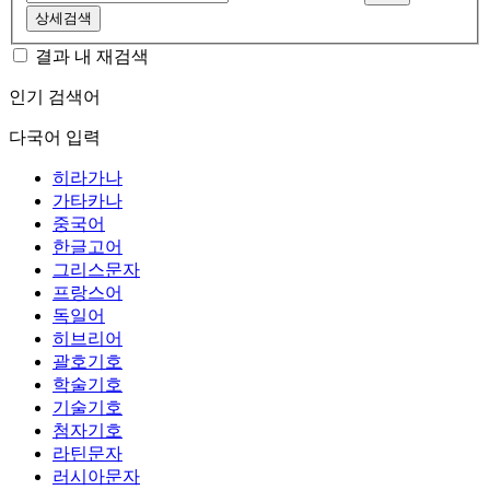
상세검색
결과 내 재검색
인기 검색어
다국어 입력
히라가나
가타카나
중국어
한글고어
그리스문자
프랑스어
독일어
히브리어
괄호기호
학술기호
기술기호
첨자기호
라틴문자
러시아문자