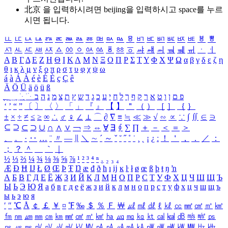
北京 을 입력하시려면
beijing
을 입력하시고 space를 누르
시면 됩니다.
ㅥ
ㅦ
ㅧ
ㅨ
ㅩ
ㅪ
ㅫ
ㅬ
ㅭ
ㅮ
ㅯ
ㅰ
ㅱ
ㅲ
ㅳ
ㅴ
ㅵ
ㅶ
ㅷ
ㅸ
ㅹ
ㅺ
ㅻ
ㅼ
ㅽ
ㅾ
ㅿ
ㆀ
ㆁ
ㆂ
ㆃ
ㆄ
ㆅ
ㆆ
ㆇ
ㆈ
ㆉ
ㆊ
ㆋ
ㆌ
ㆍ
ㆎ
Α
Β
Γ
Δ
Ε
Ζ
Η
Θ
Ι
Κ
Λ
Μ
Ν
Ξ
Ο
Π
Ρ
Σ
Τ
Υ
Φ
Χ
Ψ
Ω
α
β
γ
δ
ε
ζ
η
θ
ι
κ
λ
μ
ν
ξ
ο
π
ρ
σ
τ
υ
φ
χ
ψ
ω
á
à
Á
À
é
è
É
È
ç
Ç
ê
Ä
Ö
Ü
ä
ö
ü
ß
ְ
ֳ
ֲ
ֱ
ָ
ַ
ֵ
ֶ
ִ
ֹ
ּ
ֻ
ׂ
ׁ
ּ
ב
ה
נ
מ
צ
ת
ץ
ש
ד
ג
כ
ע
י
ח
ל
ך
ף
ק
ר
א
ט
ו
ן
ם
פ
‘
’
“
”
〔
〕
〈
〉
「
」
『
』
【
】
＂
（
）
［
］
｛
｝
±
×
÷
≠
≤
≥
∞
∴
♂
♀
∠
⊥
⌒
∂
∇
≡
≒
≪
≫
√
∽
∝
∵
∫
∬
∈
∋
⊆
⊇
⊂
⊃
∪
∩
∧
∨
￢
⇒
⇔
∀
∃
∮
∑
∏
＋
－
＜
＝
＞
、
。
·
‥
…
¨
〃
―
∥
＼
∼
´
～
ˇ
˘
˝
˚
˙
¸
˛
¡
¿
ː
！
＇
，
．
／
：
；
？
＾
＿
｀
｜
½
⅓
⅔
¼
¾
⅛
⅜
⅝
⅞
¹
²
³
⁴
ⁿ
₁
₂
₃
₄
Æ
Ð
Ħ
Ĳ
Ł
Ø
Œ
Þ
Ŧ
Ŋ
æ
đ
ð
ħ
ı
ĳ
ĸ
ŀ
ł
ø
œ
ß
þ
ŧ
ŋ
ŉ
А
Б
В
Г
Д
Е
Ё
Ж
З
И
Й
К
Л
М
Н
О
П
Р
С
Т
У
Ф
Х
Ц
Ч
Ш
Щ
Ъ
Ы
Ь
Э
Ю
Я
а
б
в
г
д
е
ё
ж
з
и
й
к
л
м
н
о
п
р
с
т
у
ф
х
ц
ч
ш
щ
ъ
ы
ь
э
ю
я
′
″
℃
Å
￠
￡
￥
¤
℉
‰
＄
％
Ｆ
￦
㎕
㎖
㎗
ℓ
㎘
㏄
㎣
㎤
㎥
㎦
㎙
㎚
㎛
㎜
㎝
㎞
㎟
㎠
㎡
㎢
㏊
㎍
㎎
㎏
㏏
㎈
㎉
㏈
㎧
㎨
㎰
㎱
㎲
㎳
㎴
㎵
㎶
㎷
㎸
㎹
㎀
㎁
㎂
㎃
㎄
㎺
㎻
㎽
㎾
㎿
㎐
㎑