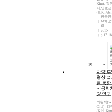
Kim), 강
지,안효근
(H.K. Ahn
한국전
유체공
회
2015
p.17-18
10
차량 후
형상 설
를 통한
저공력
량 연구
최원석(W.
Choi), 
(K.H. Kim