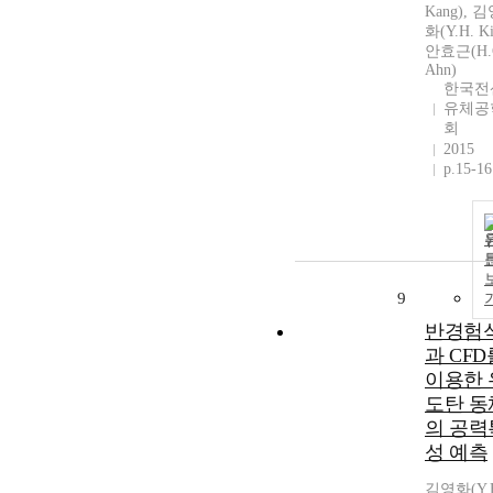
Kang), 
화(Y.H. K
안효근(H.
Ahn)
한국전
유체공
회
2015
p.15-16
9
반경험
과 CFD
이용한 
도탄 동
의 공력
성 예측
김영화(Y.