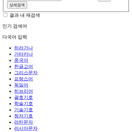
상세검색
결과 내 재검색
인기 검색어
다국어 입력
히라가나
가타카나
중국어
한글고어
그리스문자
프랑스어
독일어
히브리어
괄호기호
학술기호
기술기호
첨자기호
라틴문자
러시아문자