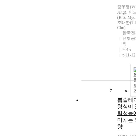
장우영(W.
Jang), 
(R.S. Myo
조태환(T.
Cho)
한국전
유체공
회
2015
p.11-12
7
봅슬레
형상이 
력성능
미치는 
향