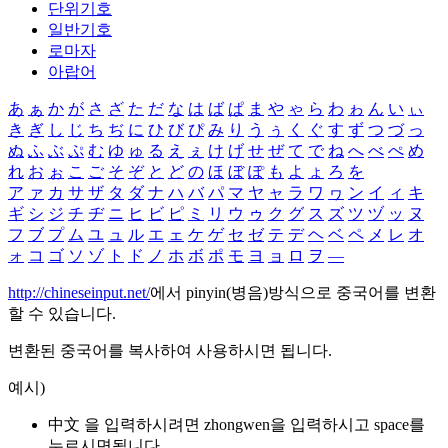
단위기호
일반기호
로마자
아랍어
あ
ぁ
か
が
さ
ざ
た
だ
な
は
ば
ぱ
ま
や
ゃ
ら
わ
ゎ
ん
い
ぃ
き
ぎ
し
じ
ち
ぢ
に
ひ
び
ぴ
み
り
う
ぅ
く
ぐ
す
ず
つ
づ
っ
ぬ
ふ
ぶ
ぷ
む
ゆ
ゅ
る
え
ぇ
け
げ
せ
ぜ
て
で
ね
へ
べ
ぺ
め
れ
お
ぉ
こ
ご
そ
ぞ
と
ど
の
ほ
ぼ
ぽ
も
よ
ょ
ろ
を
ア
ァ
カ
サ
ザ
タ
ダ
ナ
ハ
バ
パ
マ
ヤ
ャ
ラ
ワ
ヮ
ン
イ
ィ
キ
ギ
シ
ジ
チ
ヂ
ニ
ヒ
ビ
ピ
ミ
リ
ウ
ゥ
ク
グ
ス
ズ
ツ
ヅ
ッ
ヌ
フ
ブ
プ
ム
ユ
ュ
ル
エ
ェ
ケ
ゲ
セ
ゼ
テ
デ
ヘ
ベ
ペ
メ
レ
オ
ォ
コ
ゴ
ソ
ゾ
ト
ド
ノ
ホ
ボ
ポ
モ
ヨ
ョ
ロ
ヲ
―
http://chineseinput.net/
에서 pinyin(병음)방식으로 중국어를 변환
할 수 있습니다.
변환된 중국어를 복사하여 사용하시면 됩니다.
예시)
中文 을 입력하시려면
zhongwen
을 입력하시고 space를
누르시면됩니다.