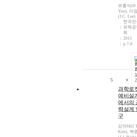
유홍석(H.
Yoo), 이
(J.C. Lee)
한국전
유체공
회
2015
p.7-8
5
과학로
예비설
에서의 
력설계 
구
김익태(I.T
Kim), 