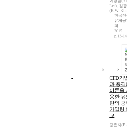
이영남(Y.
Lee), 김
(K.W. Ki
한국전
유체공
회
2015
p.13-14
8
CFD기
과 충격
이론을 
용한 유
탄의 공
가열량 
교
강은지(E.J