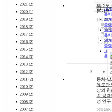
2021 (2)
제주도 
조회
10
통가옥
2020 (1)
출력
2019 (2)
20
신석하
한국전
출력
2018 (2)
유체공
30
회
2017 (2)
출력
2015
50
2016 (2)
p.2-2
출력
2015 (2)
10
출력
2014 (3)
2013 (2)
2012 (2)
2
동체-날
2011 (2)
유도탄 
2010 (2)
상의 천
2009 (2)
속 공력
성 연구
2008 (2)
2007 (2)
이광섭(K.