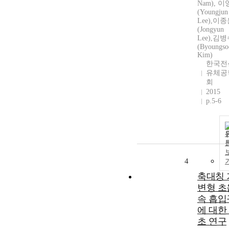
Nam), 
(Youngjun
Lee),이
(Jongyun
Lee),김
(Byoungso
Kim)
한국전
유체공
회
2015
p.5-6
4
축대칭 
변형 초
속 흡입
에 대한
초 연구