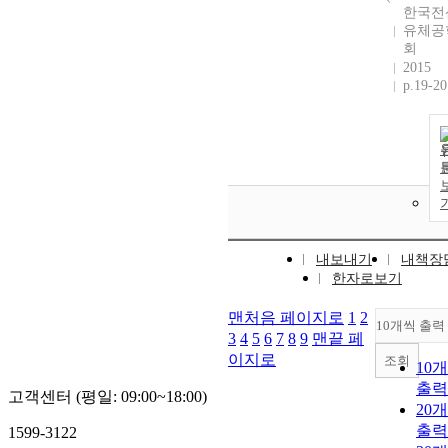
한국전
유체공
회
2015
p.19-20
내보내기
내책장
한자로보기
맨처음 페이지로
1
2
10개씩 출력
3
4
5
6
7
8
9
맨끝 페
이지로
조회
10
출력
고객센터 (평일: 09:00~18:00)
20
출력
1599-3122