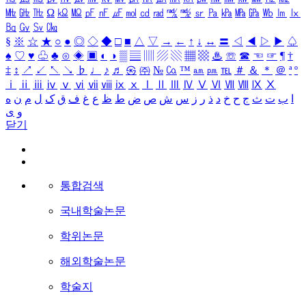
㎒
㎓
㎔
Ω
㏀
㏁
㎊
㎋
㎌
㏖
㏅
㎭
㎮
㎯
㏛
㎩
㎪
㎫
㎬
㏝
㏐
㏓
㏃
㏉
㏜
㏆
§
※
☆
★
○
●
◎
◇
◆
□
■
△
▽
→
←
↑
↓
↔
〓
◁
◀
▷
▶
♤
♠
♡
♥
♧
♣
⊙
◈
▣
◐
◑
▒
▤
▥
▨
▧
▦
▩
♨
☏
☎
☜
☞
¶
†
‡
↕
↗
↙
↖
↘
♭
♩
♪
♬
㉿
㈜
№
㏇
™
㏂
㏘
℡
＃
＆
＊
＠
ª
º
ⅰ
ⅱ
ⅲ
ⅳ
ⅴ
ⅵ
ⅶ
ⅷ
ⅸ
ⅹ
Ⅰ
Ⅱ
Ⅲ
Ⅳ
Ⅴ
Ⅵ
Ⅶ
Ⅷ
Ⅸ
Ⅹ
ا
ب
ت
ث
ج
ح
خ
د
ذ
ر
ز
س
ش
ص
ض
ط
ظ
ع
غ
ف
ق
ک
ل
م
ن
ه
و
ی
닫기
통합검색
국내학술논문
학위논문
해외학술논문
학술지