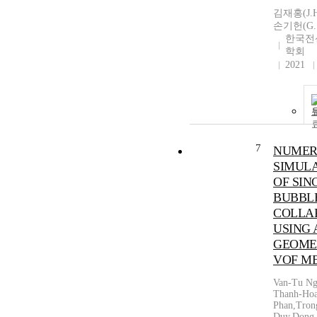
김재홍(J.H.
손기헌(G. 
한국전
학회
2021
7
NUMER
SIMUL
OF SIN
BUBBL
COLLA
USING 
GEOME
VOF M
Van-Tu Ng
Thanh-Ho
Phan,Tron
Duy,Dong