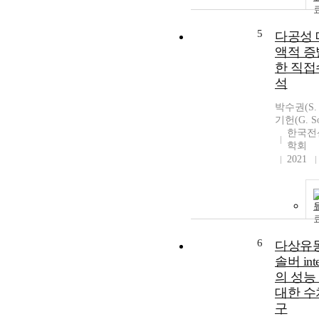
5
다공성 
액적 증
한 직
석
박수권(S. P
기헌(G. S
한국전
학회
2021
6
다상유
솔버 int
의 성능
대한 수
구