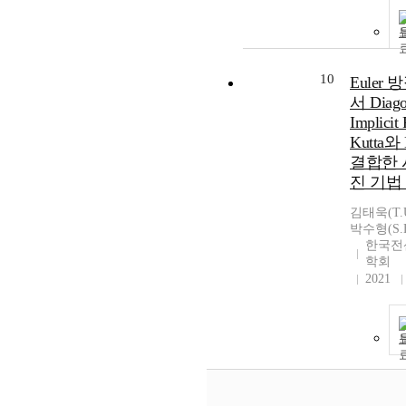
10
Euler
서 Diago
Implicit
Kutta와
결합한 
진 기법
김태욱(T.U
박수형(S.H.
한국전
학회
2021