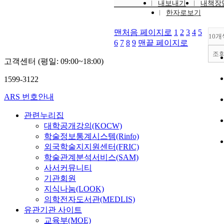
내보내기
내책장
한자로보기
맨처음 페이지로
1
2
3
4
5
10개
6
7
8
9
맨끝 페이지로
조
고객센터 (평일: 09:00~18:00)
1599-3122
ARS 번호안내
관련누리집
대학공개강의(KOCW)
학술정보통계시스템(Rinfo)
외국학술지지원센터(FRIC)
학술관계분석서비스(SAM)
사서커뮤니티
기관회원
지식나눔(LOOK)
의학전자도서관(MEDLIS)
유관기관 사이트
교육부(MOE)