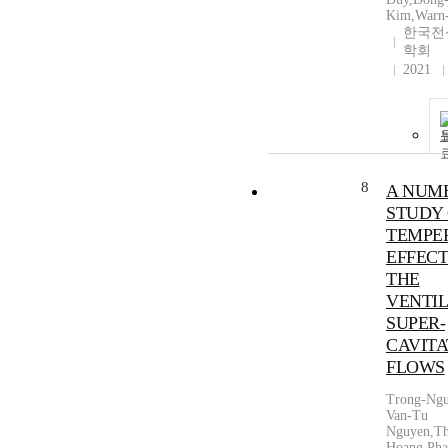
Kim,Warn
한국전
학회
2021
8
A NUM
STUDY
TEMPE
EFFECT
THE
VENTI
SUPER-
CAVITA
FLOWS
Trong-Ngu
Van-Tu
Nguyen,Th
Hoang Pha