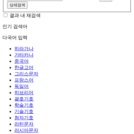
상세검색
결과 내 재검색
인기 검색어
다국어 입력
히라가나
가타카나
중국어
한글고어
그리스문자
프랑스어
독일어
히브리어
괄호기호
학술기호
기술기호
첨자기호
라틴문자
러시아문자