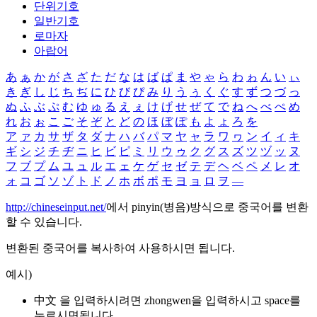
단위기호
일반기호
로마자
아랍어
あ
ぁ
か
が
さ
ざ
た
だ
な
は
ば
ぱ
ま
や
ゃ
ら
わ
ゎ
ん
い
ぃ
き
ぎ
し
じ
ち
ぢ
に
ひ
び
ぴ
み
り
う
ぅ
く
ぐ
す
ず
つ
づ
っ
ぬ
ふ
ぶ
ぷ
む
ゆ
ゅ
る
え
ぇ
け
げ
せ
ぜ
て
で
ね
へ
べ
ぺ
め
れ
お
ぉ
こ
ご
そ
ぞ
と
ど
の
ほ
ぼ
ぽ
も
よ
ょ
ろ
を
ア
ァ
カ
サ
ザ
タ
ダ
ナ
ハ
バ
パ
マ
ヤ
ャ
ラ
ワ
ヮ
ン
イ
ィ
キ
ギ
シ
ジ
チ
ヂ
ニ
ヒ
ビ
ピ
ミ
リ
ウ
ゥ
ク
グ
ス
ズ
ツ
ヅ
ッ
ヌ
フ
ブ
プ
ム
ユ
ュ
ル
エ
ェ
ケ
ゲ
セ
ゼ
テ
デ
ヘ
ベ
ペ
メ
レ
オ
ォ
コ
ゴ
ソ
ゾ
ト
ド
ノ
ホ
ボ
ポ
モ
ヨ
ョ
ロ
ヲ
―
http://chineseinput.net/
에서 pinyin(병음)방식으로 중국어를 변환
할 수 있습니다.
변환된 중국어를 복사하여 사용하시면 됩니다.
예시)
中文 을 입력하시려면
zhongwen
을 입력하시고 space를
누르시면됩니다.