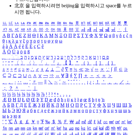
北京 을 입력하시려면
beijing
을 입력하시고 space를 누르
시면 됩니다.
ㅥ
ㅦ
ㅧ
ㅨ
ㅩ
ㅪ
ㅫ
ㅬ
ㅭ
ㅮ
ㅯ
ㅰ
ㅱ
ㅲ
ㅳ
ㅴ
ㅵ
ㅶ
ㅷ
ㅸ
ㅹ
ㅺ
ㅻ
ㅼ
ㅽ
ㅾ
ㅿ
ㆀ
ㆁ
ㆂ
ㆃ
ㆄ
ㆅ
ㆆ
ㆇ
ㆈ
ㆉ
ㆊ
ㆋ
ㆌ
ㆍ
ㆎ
Α
Β
Γ
Δ
Ε
Ζ
Η
Θ
Ι
Κ
Λ
Μ
Ν
Ξ
Ο
Π
Ρ
Σ
Τ
Υ
Φ
Χ
Ψ
Ω
α
β
γ
δ
ε
ζ
η
θ
ι
κ
λ
μ
ν
ξ
ο
π
ρ
σ
τ
υ
φ
χ
ψ
ω
á
à
Á
À
é
è
É
È
ç
Ç
ê
Ä
Ö
Ü
ä
ö
ü
ß
ְ
ֳ
ֲ
ֱ
ָ
ַ
ֵ
ֶ
ִ
ֹ
ּ
ֻ
ׂ
ׁ
ּ
ב
ה
נ
מ
צ
ת
ץ
ש
ד
ג
כ
ע
י
ח
ל
ך
ף
ק
ר
א
ט
ו
ן
ם
פ
‘
’
“
”
〔
〕
〈
〉
「
」
『
』
【
】
＂
（
）
［
］
｛
｝
±
×
÷
≠
≤
≥
∞
∴
♂
♀
∠
⊥
⌒
∂
∇
≡
≒
≪
≫
√
∽
∝
∵
∫
∬
∈
∋
⊆
⊇
⊂
⊃
∪
∩
∧
∨
￢
⇒
⇔
∀
∃
∮
∑
∏
＋
－
＜
＝
＞
、
。
·
‥
…
¨
〃
―
∥
＼
∼
´
～
ˇ
˘
˝
˚
˙
¸
˛
¡
¿
ː
！
＇
，
．
／
：
；
？
＾
＿
｀
｜
½
⅓
⅔
¼
¾
⅛
⅜
⅝
⅞
¹
²
³
⁴
ⁿ
₁
₂
₃
₄
Æ
Ð
Ħ
Ĳ
Ł
Ø
Œ
Þ
Ŧ
Ŋ
æ
đ
ð
ħ
ı
ĳ
ĸ
ŀ
ł
ø
œ
ß
þ
ŧ
ŋ
ŉ
А
Б
В
Г
Д
Е
Ё
Ж
З
И
Й
К
Л
М
Н
О
П
Р
С
Т
У
Ф
Х
Ц
Ч
Ш
Щ
Ъ
Ы
Ь
Э
Ю
Я
а
б
в
г
д
е
ё
ж
з
и
й
к
л
м
н
о
п
р
с
т
у
ф
х
ц
ч
ш
щ
ъ
ы
ь
э
ю
я
′
″
℃
Å
￠
￡
￥
¤
℉
‰
＄
％
Ｆ
￦
㎕
㎖
㎗
ℓ
㎘
㏄
㎣
㎤
㎥
㎦
㎙
㎚
㎛
㎜
㎝
㎞
㎟
㎠
㎡
㎢
㏊
㎍
㎎
㎏
㏏
㎈
㎉
㏈
㎧
㎨
㎰
㎱
㎲
㎳
㎴
㎵
㎶
㎷
㎸
㎹
㎀
㎁
㎂
㎃
㎄
㎺
㎻
㎽
㎾
㎿
㎐
㎑