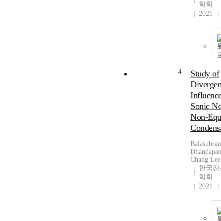
학회
2021
4
Study of
Divergen
Influence
Sonic No
Non-Equ
Condensa
Balasubra
Dhandapani
Chang Lee
한국전
학회
2021