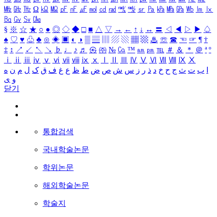
㎒
㎓
㎔
Ω
㏀
㏁
㎊
㎋
㎌
㏖
㏅
㎭
㎮
㎯
㏛
㎩
㎪
㎫
㎬
㏝
㏐
㏓
㏃
㏉
㏜
㏆
§
※
☆
★
○
●
◎
◇
◆
□
■
△
▽
→
←
↑
↓
↔
〓
◁
◀
▷
▶
♤
♠
♡
♥
♧
♣
⊙
◈
▣
◐
◑
▒
▤
▥
▨
▧
▦
▩
♨
☏
☎
☜
☞
¶
†
‡
↕
↗
↙
↖
↘
♭
♩
♪
♬
㉿
㈜
№
㏇
™
㏂
㏘
℡
＃
＆
＊
＠
ª
º
ⅰ
ⅱ
ⅲ
ⅳ
ⅴ
ⅵ
ⅶ
ⅷ
ⅸ
ⅹ
Ⅰ
Ⅱ
Ⅲ
Ⅳ
Ⅴ
Ⅵ
Ⅶ
Ⅷ
Ⅸ
Ⅹ
ا
ب
ت
ث
ج
ح
خ
د
ذ
ر
ز
س
ش
ص
ض
ط
ظ
ع
غ
ف
ق
ک
ل
م
ن
ه
و
ی
닫기
통합검색
국내학술논문
학위논문
해외학술논문
학술지