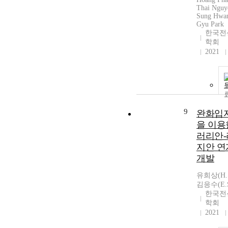
Thai Nguy
Sung Hwa
Gyu Park
한국전
학회
2021
9
완화입
을 이용
러리안
지안 
개발
유희상(H.S.
김응수(E.S
한국전
학회
2021