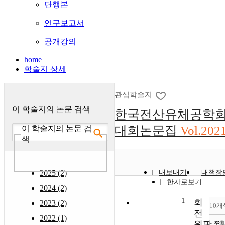
단행본
연구보고서
공개강의
home
학술지 상세
관심학술지
이 학술지의 논문 검색
한국전산유체공학회
대회논문집
Vol.202
이 학술지의 논문 검
색
2025 (2)
내보내기
내책장
한자로보기
2024 (2)
1
회
2023 (2)
10개
전
2022 (1)
조
원판 위