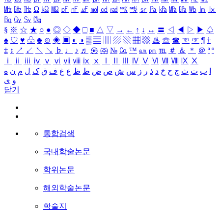
㎒
㎓
㎔
Ω
㏀
㏁
㎊
㎋
㎌
㏖
㏅
㎭
㎮
㎯
㏛
㎩
㎪
㎫
㎬
㏝
㏐
㏓
㏃
㏉
㏜
㏆
§
※
☆
★
○
●
◎
◇
◆
□
■
△
▽
→
←
↑
↓
↔
〓
◁
◀
▷
▶
♤
♠
♡
♥
♧
♣
⊙
◈
▣
◐
◑
▒
▤
▥
▨
▧
▦
▩
♨
☏
☎
☜
☞
¶
†
‡
↕
↗
↙
↖
↘
♭
♩
♪
♬
㉿
㈜
№
㏇
™
㏂
㏘
℡
＃
＆
＊
＠
ª
º
ⅰ
ⅱ
ⅲ
ⅳ
ⅴ
ⅵ
ⅶ
ⅷ
ⅸ
ⅹ
Ⅰ
Ⅱ
Ⅲ
Ⅳ
Ⅴ
Ⅵ
Ⅶ
Ⅷ
Ⅸ
Ⅹ
ا
ب
ت
ث
ج
ح
خ
د
ذ
ر
ز
س
ش
ص
ض
ط
ظ
ع
غ
ف
ق
ک
ل
م
ن
ه
و
ی
닫기
통합검색
국내학술논문
학위논문
해외학술논문
학술지