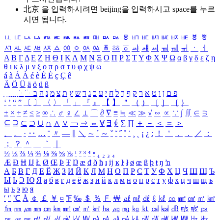
北京 을 입력하시려면
beijing
을 입력하시고 space를 누르
시면 됩니다.
ㅥ
ㅦ
ㅧ
ㅨ
ㅩ
ㅪ
ㅫ
ㅬ
ㅭ
ㅮ
ㅯ
ㅰ
ㅱ
ㅲ
ㅳ
ㅴ
ㅵ
ㅶ
ㅷ
ㅸ
ㅹ
ㅺ
ㅻ
ㅼ
ㅽ
ㅾ
ㅿ
ㆀ
ㆁ
ㆂ
ㆃ
ㆄ
ㆅ
ㆆ
ㆇ
ㆈ
ㆉ
ㆊ
ㆋ
ㆌ
ㆍ
ㆎ
Α
Β
Γ
Δ
Ε
Ζ
Η
Θ
Ι
Κ
Λ
Μ
Ν
Ξ
Ο
Π
Ρ
Σ
Τ
Υ
Φ
Χ
Ψ
Ω
α
β
γ
δ
ε
ζ
η
θ
ι
κ
λ
μ
ν
ξ
ο
π
ρ
σ
τ
υ
φ
χ
ψ
ω
á
à
Á
À
é
è
É
È
ç
Ç
ê
Ä
Ö
Ü
ä
ö
ü
ß
ְ
ֳ
ֲ
ֱ
ָ
ַ
ֵ
ֶ
ִ
ֹ
ּ
ֻ
ׂ
ׁ
ּ
ב
ה
נ
מ
צ
ת
ץ
ש
ד
ג
כ
ע
י
ח
ל
ך
ף
ק
ר
א
ט
ו
ן
ם
פ
‘
’
“
”
〔
〕
〈
〉
「
」
『
』
【
】
＂
（
）
［
］
｛
｝
±
×
÷
≠
≤
≥
∞
∴
♂
♀
∠
⊥
⌒
∂
∇
≡
≒
≪
≫
√
∽
∝
∵
∫
∬
∈
∋
⊆
⊇
⊂
⊃
∪
∩
∧
∨
￢
⇒
⇔
∀
∃
∮
∑
∏
＋
－
＜
＝
＞
、
。
·
‥
…
¨
〃
―
∥
＼
∼
´
～
ˇ
˘
˝
˚
˙
¸
˛
¡
¿
ː
！
＇
，
．
／
：
；
？
＾
＿
｀
｜
½
⅓
⅔
¼
¾
⅛
⅜
⅝
⅞
¹
²
³
⁴
ⁿ
₁
₂
₃
₄
Æ
Ð
Ħ
Ĳ
Ł
Ø
Œ
Þ
Ŧ
Ŋ
æ
đ
ð
ħ
ı
ĳ
ĸ
ŀ
ł
ø
œ
ß
þ
ŧ
ŋ
ŉ
А
Б
В
Г
Д
Е
Ё
Ж
З
И
Й
К
Л
М
Н
О
П
Р
С
Т
У
Ф
Х
Ц
Ч
Ш
Щ
Ъ
Ы
Ь
Э
Ю
Я
а
б
в
г
д
е
ё
ж
з
и
й
к
л
м
н
о
п
р
с
т
у
ф
х
ц
ч
ш
щ
ъ
ы
ь
э
ю
я
′
″
℃
Å
￠
￡
￥
¤
℉
‰
＄
％
Ｆ
￦
㎕
㎖
㎗
ℓ
㎘
㏄
㎣
㎤
㎥
㎦
㎙
㎚
㎛
㎜
㎝
㎞
㎟
㎠
㎡
㎢
㏊
㎍
㎎
㎏
㏏
㎈
㎉
㏈
㎧
㎨
㎰
㎱
㎲
㎳
㎴
㎵
㎶
㎷
㎸
㎹
㎀
㎁
㎂
㎃
㎄
㎺
㎻
㎽
㎾
㎿
㎐
㎑