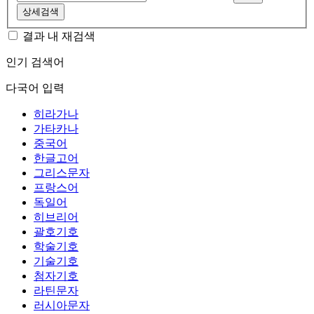
상세검색
결과 내 재검색
인기 검색어
다국어 입력
히라가나
가타카나
중국어
한글고어
그리스문자
프랑스어
독일어
히브리어
괄호기호
학술기호
기술기호
첨자기호
라틴문자
러시아문자