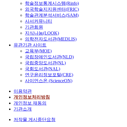
학술정보통계시스템(Rinfo)
외국학술지지원센터(FRIC)
학술관계분석서비스(SAM)
사서커뮤니티
기관회원
지식나눔(LOOK)
의학전자도서관(MEDLIS)
유관기관 사이트
교육부(MOE)
국립장애인도서관(NLD)
국립중앙도서관(NL)
국회도서관(NAL)
연구윤리정보포털(CRE)
사이언스온 (ScienceON)
이용약관
개인정보처리방침
개인정보 재동의
기관소개
저작물 게시중단요청