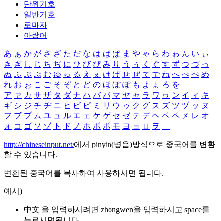
단위기호
일반기호
로마자
아랍어
あ
ぁ
か
が
さ
ざ
た
だ
な
は
ば
ぱ
ま
や
ゃ
ら
わ
ゎ
ん
い
ぃ
き
ぎ
し
じ
ち
ぢ
に
ひ
び
ぴ
み
り
う
ぅ
く
ぐ
す
ず
つ
づ
っ
ぬ
ふ
ぶ
ぷ
む
ゆ
ゅ
る
え
ぇ
け
げ
せ
ぜ
て
で
ね
へ
べ
ぺ
め
れ
お
ぉ
こ
ご
そ
ぞ
と
ど
の
ほ
ぼ
ぽ
も
よ
ょ
ろ
を
ア
ァ
カ
サ
ザ
タ
ダ
ナ
ハ
バ
パ
マ
ヤ
ャ
ラ
ワ
ヮ
ン
イ
ィ
キ
ギ
シ
ジ
チ
ヂ
ニ
ヒ
ビ
ピ
ミ
リ
ウ
ゥ
ク
グ
ス
ズ
ツ
ヅ
ッ
ヌ
フ
ブ
プ
ム
ユ
ュ
ル
エ
ェ
ケ
ゲ
セ
ゼ
テ
デ
ヘ
ベ
ペ
メ
レ
オ
ォ
コ
ゴ
ソ
ゾ
ト
ド
ノ
ホ
ボ
ポ
モ
ヨ
ョ
ロ
ヲ
―
http://chineseinput.net/
에서 pinyin(병음)방식으로 중국어를 변환
할 수 있습니다.
변환된 중국어를 복사하여 사용하시면 됩니다.
예시)
中文 을 입력하시려면
zhongwen
을 입력하시고 space를
누르시면됩니다.