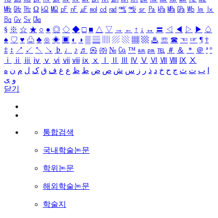
㎒
㎓
㎔
Ω
㏀
㏁
㎊
㎋
㎌
㏖
㏅
㎭
㎮
㎯
㏛
㎩
㎪
㎫
㎬
㏝
㏐
㏓
㏃
㏉
㏜
㏆
§
※
☆
★
○
●
◎
◇
◆
□
■
△
▽
→
←
↑
↓
↔
〓
◁
◀
▷
▶
♤
♠
♡
♥
♧
♣
⊙
◈
▣
◐
◑
▒
▤
▥
▨
▧
▦
▩
♨
☏
☎
☜
☞
¶
†
‡
↕
↗
↙
↖
↘
♭
♩
♪
♬
㉿
㈜
№
㏇
™
㏂
㏘
℡
＃
＆
＊
＠
ª
º
ⅰ
ⅱ
ⅲ
ⅳ
ⅴ
ⅵ
ⅶ
ⅷ
ⅸ
ⅹ
Ⅰ
Ⅱ
Ⅲ
Ⅳ
Ⅴ
Ⅵ
Ⅶ
Ⅷ
Ⅸ
Ⅹ
ا
ب
ت
ث
ج
ح
خ
د
ذ
ر
ز
س
ش
ص
ض
ط
ظ
ع
غ
ف
ق
ک
ل
م
ن
ه
و
ی
닫기
통합검색
국내학술논문
학위논문
해외학술논문
학술지