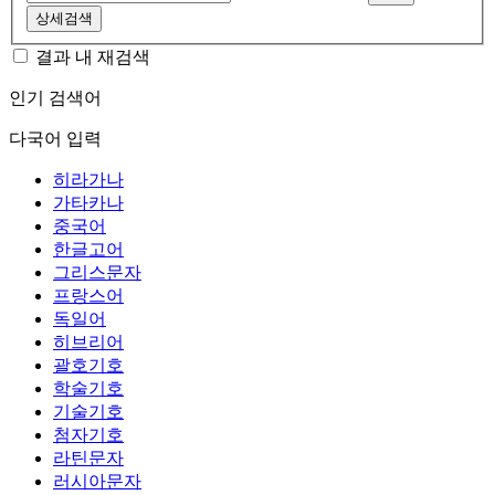
상세검색
결과 내 재검색
인기 검색어
다국어 입력
히라가나
가타카나
중국어
한글고어
그리스문자
프랑스어
독일어
히브리어
괄호기호
학술기호
기술기호
첨자기호
라틴문자
러시아문자