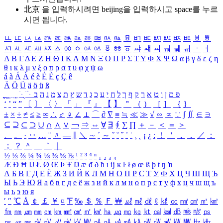
北京 을 입력하시려면
beijing
을 입력하시고 space를 누르
시면 됩니다.
ㅥ
ㅦ
ㅧ
ㅨ
ㅩ
ㅪ
ㅫ
ㅬ
ㅭ
ㅮ
ㅯ
ㅰ
ㅱ
ㅲ
ㅳ
ㅴ
ㅵ
ㅶ
ㅷ
ㅸ
ㅹ
ㅺ
ㅻ
ㅼ
ㅽ
ㅾ
ㅿ
ㆀ
ㆁ
ㆂ
ㆃ
ㆄ
ㆅ
ㆆ
ㆇ
ㆈ
ㆉ
ㆊ
ㆋ
ㆌ
ㆍ
ㆎ
Α
Β
Γ
Δ
Ε
Ζ
Η
Θ
Ι
Κ
Λ
Μ
Ν
Ξ
Ο
Π
Ρ
Σ
Τ
Υ
Φ
Χ
Ψ
Ω
α
β
γ
δ
ε
ζ
η
θ
ι
κ
λ
μ
ν
ξ
ο
π
ρ
σ
τ
υ
φ
χ
ψ
ω
á
à
Á
À
é
è
É
È
ç
Ç
ê
Ä
Ö
Ü
ä
ö
ü
ß
ְ
ֳ
ֲ
ֱ
ָ
ַ
ֵ
ֶ
ִ
ֹ
ּ
ֻ
ׂ
ׁ
ּ
ב
ה
נ
מ
צ
ת
ץ
ש
ד
ג
כ
ע
י
ח
ל
ך
ף
ק
ר
א
ט
ו
ן
ם
פ
‘
’
“
”
〔
〕
〈
〉
「
」
『
』
【
】
＂
（
）
［
］
｛
｝
±
×
÷
≠
≤
≥
∞
∴
♂
♀
∠
⊥
⌒
∂
∇
≡
≒
≪
≫
√
∽
∝
∵
∫
∬
∈
∋
⊆
⊇
⊂
⊃
∪
∩
∧
∨
￢
⇒
⇔
∀
∃
∮
∑
∏
＋
－
＜
＝
＞
、
。
·
‥
…
¨
〃
―
∥
＼
∼
´
～
ˇ
˘
˝
˚
˙
¸
˛
¡
¿
ː
！
＇
，
．
／
：
；
？
＾
＿
｀
｜
½
⅓
⅔
¼
¾
⅛
⅜
⅝
⅞
¹
²
³
⁴
ⁿ
₁
₂
₃
₄
Æ
Ð
Ħ
Ĳ
Ł
Ø
Œ
Þ
Ŧ
Ŋ
æ
đ
ð
ħ
ı
ĳ
ĸ
ŀ
ł
ø
œ
ß
þ
ŧ
ŋ
ŉ
А
Б
В
Г
Д
Е
Ё
Ж
З
И
Й
К
Л
М
Н
О
П
Р
С
Т
У
Ф
Х
Ц
Ч
Ш
Щ
Ъ
Ы
Ь
Э
Ю
Я
а
б
в
г
д
е
ё
ж
з
и
й
к
л
м
н
о
п
р
с
т
у
ф
х
ц
ч
ш
щ
ъ
ы
ь
э
ю
я
′
″
℃
Å
￠
￡
￥
¤
℉
‰
＄
％
Ｆ
￦
㎕
㎖
㎗
ℓ
㎘
㏄
㎣
㎤
㎥
㎦
㎙
㎚
㎛
㎜
㎝
㎞
㎟
㎠
㎡
㎢
㏊
㎍
㎎
㎏
㏏
㎈
㎉
㏈
㎧
㎨
㎰
㎱
㎲
㎳
㎴
㎵
㎶
㎷
㎸
㎹
㎀
㎁
㎂
㎃
㎄
㎺
㎻
㎽
㎾
㎿
㎐
㎑