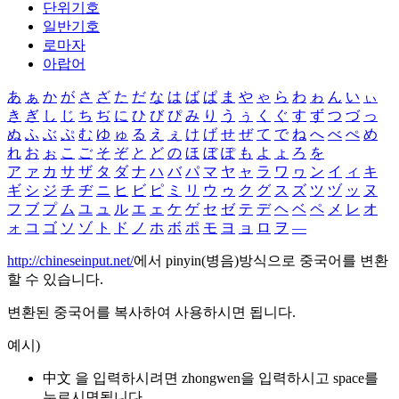
단위기호
일반기호
로마자
아랍어
あ
ぁ
か
が
さ
ざ
た
だ
な
は
ば
ぱ
ま
や
ゃ
ら
わ
ゎ
ん
い
ぃ
き
ぎ
し
じ
ち
ぢ
に
ひ
び
ぴ
み
り
う
ぅ
く
ぐ
す
ず
つ
づ
っ
ぬ
ふ
ぶ
ぷ
む
ゆ
ゅ
る
え
ぇ
け
げ
せ
ぜ
て
で
ね
へ
べ
ぺ
め
れ
お
ぉ
こ
ご
そ
ぞ
と
ど
の
ほ
ぼ
ぽ
も
よ
ょ
ろ
を
ア
ァ
カ
サ
ザ
タ
ダ
ナ
ハ
バ
パ
マ
ヤ
ャ
ラ
ワ
ヮ
ン
イ
ィ
キ
ギ
シ
ジ
チ
ヂ
ニ
ヒ
ビ
ピ
ミ
リ
ウ
ゥ
ク
グ
ス
ズ
ツ
ヅ
ッ
ヌ
フ
ブ
プ
ム
ユ
ュ
ル
エ
ェ
ケ
ゲ
セ
ゼ
テ
デ
ヘ
ベ
ペ
メ
レ
オ
ォ
コ
ゴ
ソ
ゾ
ト
ド
ノ
ホ
ボ
ポ
モ
ヨ
ョ
ロ
ヲ
―
http://chineseinput.net/
에서 pinyin(병음)방식으로 중국어를 변환
할 수 있습니다.
변환된 중국어를 복사하여 사용하시면 됩니다.
예시)
中文 을 입력하시려면
zhongwen
을 입력하시고 space를
누르시면됩니다.