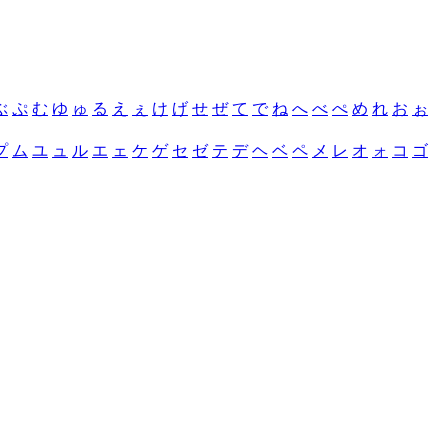
ぶ
ぷ
む
ゆ
ゅ
る
え
ぇ
け
げ
せ
ぜ
て
で
ね
へ
べ
ぺ
め
れ
お
ぉ
プ
ム
ユ
ュ
ル
エ
ェ
ケ
ゲ
セ
ゼ
テ
デ
ヘ
ベ
ペ
メ
レ
オ
ォ
コ
ゴ