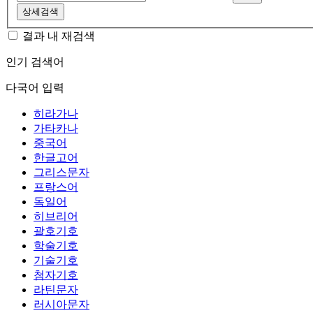
상세검색
결과 내 재검색
인기 검색어
다국어 입력
히라가나
가타카나
중국어
한글고어
그리스문자
프랑스어
독일어
히브리어
괄호기호
학술기호
기술기호
첨자기호
라틴문자
러시아문자