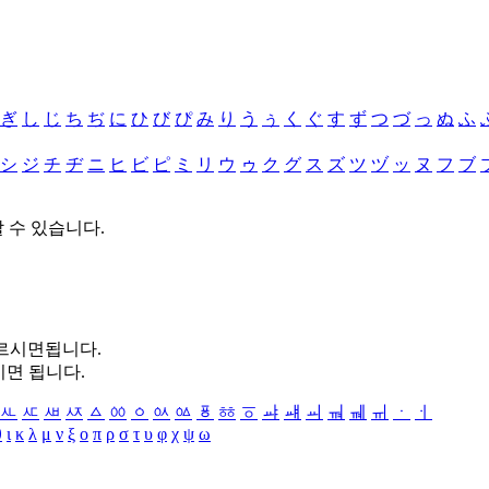
ぎ
し
じ
ち
ぢ
に
ひ
び
ぴ
み
り
う
ぅ
く
ぐ
す
ず
つ
づ
っ
ぬ
ふ
シ
ジ
チ
ヂ
ニ
ヒ
ビ
ピ
ミ
リ
ウ
ゥ
ク
グ
ス
ズ
ツ
ヅ
ッ
ヌ
フ
ブ
할 수 있습니다.
누르시면됩니다.
시면 됩니다.
ㅻ
ㅼ
ㅽ
ㅾ
ㅿ
ㆀ
ㆁ
ㆂ
ㆃ
ㆄ
ㆅ
ㆆ
ㆇ
ㆈ
ㆉ
ㆊ
ㆋ
ㆌ
ㆍ
ㆎ
θ
ι
κ
λ
μ
ν
ξ
ο
π
ρ
σ
τ
υ
φ
χ
ψ
ω