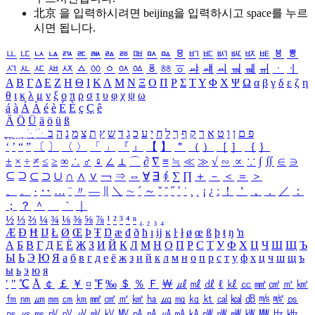
北京 을 입력하시려면
beijing
을 입력하시고 space를 누르
시면 됩니다.
ㅥ
ㅦ
ㅧ
ㅨ
ㅩ
ㅪ
ㅫ
ㅬ
ㅭ
ㅮ
ㅯ
ㅰ
ㅱ
ㅲ
ㅳ
ㅴ
ㅵ
ㅶ
ㅷ
ㅸ
ㅹ
ㅺ
ㅻ
ㅼ
ㅽ
ㅾ
ㅿ
ㆀ
ㆁ
ㆂ
ㆃ
ㆄ
ㆅ
ㆆ
ㆇ
ㆈ
ㆉ
ㆊ
ㆋ
ㆌ
ㆍ
ㆎ
Α
Β
Γ
Δ
Ε
Ζ
Η
Θ
Ι
Κ
Λ
Μ
Ν
Ξ
Ο
Π
Ρ
Σ
Τ
Υ
Φ
Χ
Ψ
Ω
α
β
γ
δ
ε
ζ
η
θ
ι
κ
λ
μ
ν
ξ
ο
π
ρ
σ
τ
υ
φ
χ
ψ
ω
á
à
Á
À
é
è
É
È
ç
Ç
ê
Ä
Ö
Ü
ä
ö
ü
ß
ְ
ֳ
ֲ
ֱ
ָ
ַ
ֵ
ֶ
ִ
ֹ
ּ
ֻ
ׂ
ׁ
ּ
ב
ה
נ
מ
צ
ת
ץ
ש
ד
ג
כ
ע
י
ח
ל
ך
ף
ק
ר
א
ט
ו
ן
ם
פ
‘
’
“
”
〔
〕
〈
〉
「
」
『
』
【
】
＂
（
）
［
］
｛
｝
±
×
÷
≠
≤
≥
∞
∴
♂
♀
∠
⊥
⌒
∂
∇
≡
≒
≪
≫
√
∽
∝
∵
∫
∬
∈
∋
⊆
⊇
⊂
⊃
∪
∩
∧
∨
￢
⇒
⇔
∀
∃
∮
∑
∏
＋
－
＜
＝
＞
、
。
·
‥
…
¨
〃
―
∥
＼
∼
´
～
ˇ
˘
˝
˚
˙
¸
˛
¡
¿
ː
！
＇
，
．
／
：
；
？
＾
＿
｀
｜
½
⅓
⅔
¼
¾
⅛
⅜
⅝
⅞
¹
²
³
⁴
ⁿ
₁
₂
₃
₄
Æ
Ð
Ħ
Ĳ
Ł
Ø
Œ
Þ
Ŧ
Ŋ
æ
đ
ð
ħ
ı
ĳ
ĸ
ŀ
ł
ø
œ
ß
þ
ŧ
ŋ
ŉ
А
Б
В
Г
Д
Е
Ё
Ж
З
И
Й
К
Л
М
Н
О
П
Р
С
Т
У
Ф
Х
Ц
Ч
Ш
Щ
Ъ
Ы
Ь
Э
Ю
Я
а
б
в
г
д
е
ё
ж
з
и
й
к
л
м
н
о
п
р
с
т
у
ф
х
ц
ч
ш
щ
ъ
ы
ь
э
ю
я
′
″
℃
Å
￠
￡
￥
¤
℉
‰
＄
％
Ｆ
￦
㎕
㎖
㎗
ℓ
㎘
㏄
㎣
㎤
㎥
㎦
㎙
㎚
㎛
㎜
㎝
㎞
㎟
㎠
㎡
㎢
㏊
㎍
㎎
㎏
㏏
㎈
㎉
㏈
㎧
㎨
㎰
㎱
㎲
㎳
㎴
㎵
㎶
㎷
㎸
㎹
㎀
㎁
㎂
㎃
㎄
㎺
㎻
㎽
㎾
㎿
㎐
㎑