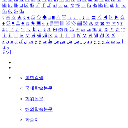
㎒
㎓
㎔
Ω
㏀
㏁
㎊
㎋
㎌
㏖
㏅
㎭
㎮
㎯
㏛
㎩
㎪
㎫
㎬
㏝
㏐
㏓
㏃
㏉
㏜
㏆
§
※
☆
★
○
●
◎
◇
◆
□
■
△
▽
→
←
↑
↓
↔
〓
◁
◀
▷
▶
♤
♠
♡
♥
♧
♣
⊙
◈
▣
◐
◑
▒
▤
▥
▨
▧
▦
▩
♨
☏
☎
☜
☞
¶
†
‡
↕
↗
↙
↖
↘
♭
♩
♪
♬
㉿
㈜
№
㏇
™
㏂
㏘
℡
＃
＆
＊
＠
ª
º
ⅰ
ⅱ
ⅲ
ⅳ
ⅴ
ⅵ
ⅶ
ⅷ
ⅸ
ⅹ
Ⅰ
Ⅱ
Ⅲ
Ⅳ
Ⅴ
Ⅵ
Ⅶ
Ⅷ
Ⅸ
Ⅹ
ا
ب
ت
ث
ج
ح
خ
د
ذ
ر
ز
س
ش
ص
ض
ط
ظ
ع
غ
ف
ق
ک
ل
م
ن
ه
و
ی
닫기
통합검색
국내학술논문
학위논문
해외학술논문
학술지