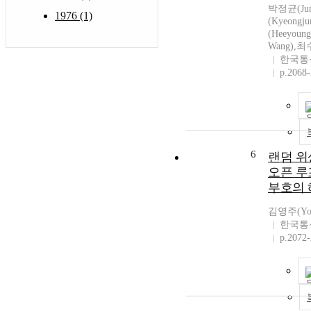
박정균(Jun
1976 (1)
(Kyeongj
(Heeyoun
Wang),최수
한국통
p.2068
6
랜덤 위
오픈 루
부호의 
김영주(You
한국통
p.2072