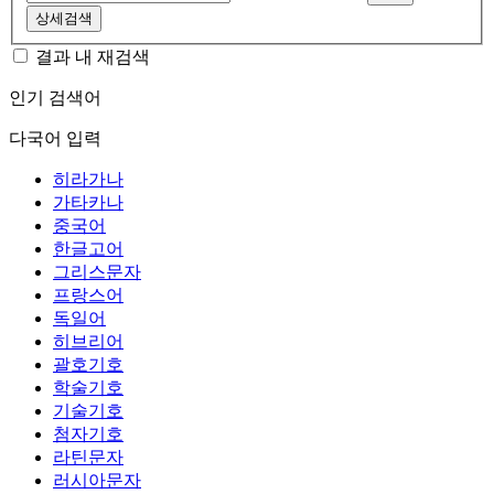
상세검색
결과 내 재검색
인기 검색어
다국어 입력
히라가나
가타카나
중국어
한글고어
그리스문자
프랑스어
독일어
히브리어
괄호기호
학술기호
기술기호
첨자기호
라틴문자
러시아문자