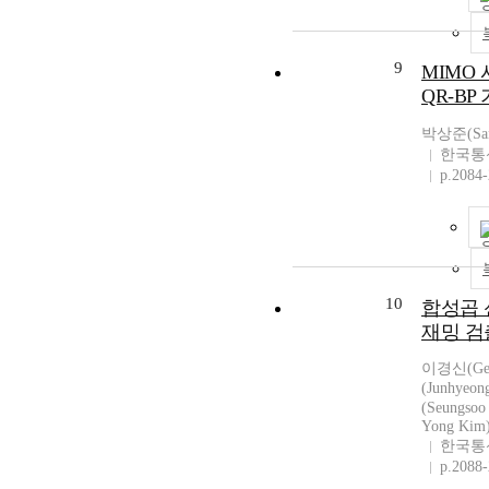
9
MIMO
QR-BP
박상준(Sang
한국통
p.2084
10
합성곱 
재밍 
이경신(Gen
(Junhyeo
(Seungso
Yong Kim
한국통
p.2088