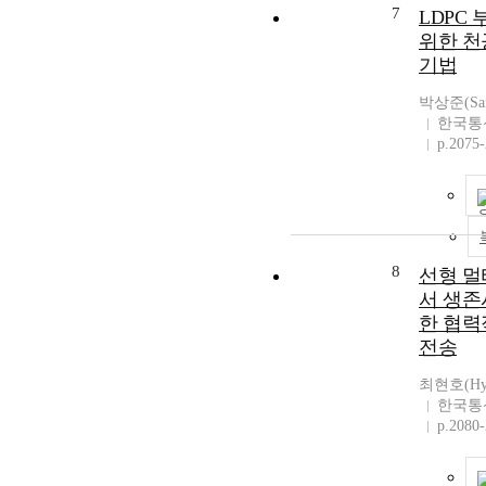
7
LDPC
위한 천
기법
박상준(Sang
한국통
p.2075
8
선형 멀
서 생존
한 협력
전송
최현호(Hyu
한국통
p.2080