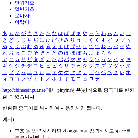
단위기호
일반기호
로마자
아랍어
あ
ぁ
か
が
さ
ざ
た
だ
な
は
ば
ぱ
ま
や
ゃ
ら
わ
ゎ
ん
い
ぃ
き
ぎ
し
じ
ち
ぢ
に
ひ
び
ぴ
み
り
う
ぅ
く
ぐ
す
ず
つ
づ
っ
ぬ
ふ
ぶ
ぷ
む
ゆ
ゅ
る
え
ぇ
け
げ
せ
ぜ
て
で
ね
へ
べ
ぺ
め
れ
お
ぉ
こ
ご
そ
ぞ
と
ど
の
ほ
ぼ
ぽ
も
よ
ょ
ろ
を
ア
ァ
カ
サ
ザ
タ
ダ
ナ
ハ
バ
パ
マ
ヤ
ャ
ラ
ワ
ヮ
ン
イ
ィ
キ
ギ
シ
ジ
チ
ヂ
ニ
ヒ
ビ
ピ
ミ
リ
ウ
ゥ
ク
グ
ス
ズ
ツ
ヅ
ッ
ヌ
フ
ブ
プ
ム
ユ
ュ
ル
エ
ェ
ケ
ゲ
セ
ゼ
テ
デ
ヘ
ベ
ペ
メ
レ
オ
ォ
コ
ゴ
ソ
ゾ
ト
ド
ノ
ホ
ボ
ポ
モ
ヨ
ョ
ロ
ヲ
―
http://chineseinput.net/
에서 pinyin(병음)방식으로 중국어를 변환
할 수 있습니다.
변환된 중국어를 복사하여 사용하시면 됩니다.
예시)
中文 을 입력하시려면
zhongwen
을 입력하시고 space를
누르시면됩니다.