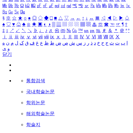
㎒
㎓
㎔
Ω
㏀
㏁
㎊
㎋
㎌
㏖
㏅
㎭
㎮
㎯
㏛
㎩
㎪
㎫
㎬
㏝
㏐
㏓
㏃
㏉
㏜
㏆
§
※
☆
★
○
●
◎
◇
◆
□
■
△
▽
→
←
↑
↓
↔
〓
◁
◀
▷
▶
♤
♠
♡
♥
♧
♣
⊙
◈
▣
◐
◑
▒
▤
▥
▨
▧
▦
▩
♨
☏
☎
☜
☞
¶
†
‡
↕
↗
↙
↖
↘
♭
♩
♪
♬
㉿
㈜
№
㏇
™
㏂
㏘
℡
＃
＆
＊
＠
ª
º
ⅰ
ⅱ
ⅲ
ⅳ
ⅴ
ⅵ
ⅶ
ⅷ
ⅸ
ⅹ
Ⅰ
Ⅱ
Ⅲ
Ⅳ
Ⅴ
Ⅵ
Ⅶ
Ⅷ
Ⅸ
Ⅹ
ا
ب
ت
ث
ج
ح
خ
د
ذ
ر
ز
س
ش
ص
ض
ط
ظ
ع
غ
ف
ق
ک
ل
م
ن
ه
و
ی
닫기
통합검색
국내학술논문
학위논문
해외학술논문
학술지