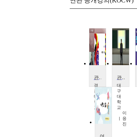
연관 공개강의(KOCW)
관광학원론
관광학 입문
경
대
운
구
대
대
학
학
교
교
이
이
호
응
길
진
여행과 삶