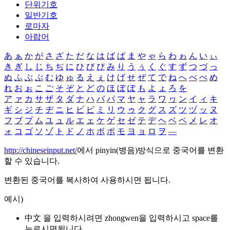
단위기호
일반기호
로마자
아랍어
あ
ぁ
か
が
さ
ざ
た
だ
な
は
ば
ぱ
ま
や
ゃ
ら
わ
ゎ
ん
い
ぃ
き
ぎ
し
じ
ち
ぢ
に
ひ
び
ぴ
み
り
う
ぅ
く
ぐ
す
ず
つ
づ
っ
ぬ
ふ
ぶ
ぷ
む
ゆ
ゅ
る
え
ぇ
け
げ
せ
ぜ
て
で
ね
へ
べ
ぺ
め
れ
お
ぉ
こ
ご
そ
ぞ
と
ど
の
ほ
ぼ
ぽ
も
よ
ょ
ろ
を
ア
ァ
カ
サ
ザ
タ
ダ
ナ
ハ
バ
パ
マ
ヤ
ャ
ラ
ワ
ヮ
ン
イ
ィ
キ
ギ
シ
ジ
チ
ヂ
ニ
ヒ
ビ
ピ
ミ
リ
ウ
ゥ
ク
グ
ス
ズ
ツ
ヅ
ッ
ヌ
フ
ブ
プ
ム
ユ
ュ
ル
エ
ェ
ケ
ゲ
セ
ゼ
テ
デ
ヘ
ベ
ペ
メ
レ
オ
ォ
コ
ゴ
ソ
ゾ
ト
ド
ノ
ホ
ボ
ポ
モ
ヨ
ョ
ロ
ヲ
―
http://chineseinput.net/
에서 pinyin(병음)방식으로 중국어를 변환
할 수 있습니다.
변환된 중국어를 복사하여 사용하시면 됩니다.
예시)
中文 을 입력하시려면
zhongwen
을 입력하시고 space를
누르시면됩니다.