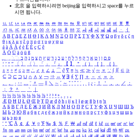
北京 을 입력하시려면
beijing
을 입력하시고 space를 누르
시면 됩니다.
ㅥ
ㅦ
ㅧ
ㅨ
ㅩ
ㅪ
ㅫ
ㅬ
ㅭ
ㅮ
ㅯ
ㅰ
ㅱ
ㅲ
ㅳ
ㅴ
ㅵ
ㅶ
ㅷ
ㅸ
ㅹ
ㅺ
ㅻ
ㅼ
ㅽ
ㅾ
ㅿ
ㆀ
ㆁ
ㆂ
ㆃ
ㆄ
ㆅ
ㆆ
ㆇ
ㆈ
ㆉ
ㆊ
ㆋ
ㆌ
ㆍ
ㆎ
Α
Β
Γ
Δ
Ε
Ζ
Η
Θ
Ι
Κ
Λ
Μ
Ν
Ξ
Ο
Π
Ρ
Σ
Τ
Υ
Φ
Χ
Ψ
Ω
α
β
γ
δ
ε
ζ
η
θ
ι
κ
λ
μ
ν
ξ
ο
π
ρ
σ
τ
υ
φ
χ
ψ
ω
á
à
Á
À
é
è
É
È
ç
Ç
ê
Ä
Ö
Ü
ä
ö
ü
ß
ְ
ֳ
ֲ
ֱ
ָ
ַ
ֵ
ֶ
ִ
ֹ
ּ
ֻ
ׂ
ׁ
ּ
ב
ה
נ
מ
צ
ת
ץ
ש
ד
ג
כ
ע
י
ח
ל
ך
ף
ק
ר
א
ט
ו
ן
ם
פ
‘
’
“
”
〔
〕
〈
〉
「
」
『
』
【
】
＂
（
）
［
］
｛
｝
±
×
÷
≠
≤
≥
∞
∴
♂
♀
∠
⊥
⌒
∂
∇
≡
≒
≪
≫
√
∽
∝
∵
∫
∬
∈
∋
⊆
⊇
⊂
⊃
∪
∩
∧
∨
￢
⇒
⇔
∀
∃
∮
∑
∏
＋
－
＜
＝
＞
、
。
·
‥
…
¨
〃
―
∥
＼
∼
´
～
ˇ
˘
˝
˚
˙
¸
˛
¡
¿
ː
！
＇
，
．
／
：
；
？
＾
＿
｀
｜
½
⅓
⅔
¼
¾
⅛
⅜
⅝
⅞
¹
²
³
⁴
ⁿ
₁
₂
₃
₄
Æ
Ð
Ħ
Ĳ
Ł
Ø
Œ
Þ
Ŧ
Ŋ
æ
đ
ð
ħ
ı
ĳ
ĸ
ŀ
ł
ø
œ
ß
þ
ŧ
ŋ
ŉ
А
Б
В
Г
Д
Е
Ё
Ж
З
И
Й
К
Л
М
Н
О
П
Р
С
Т
У
Ф
Х
Ц
Ч
Ш
Щ
Ъ
Ы
Ь
Э
Ю
Я
а
б
в
г
д
е
ё
ж
з
и
й
к
л
м
н
о
п
р
с
т
у
ф
х
ц
ч
ш
щ
ъ
ы
ь
э
ю
я
′
″
℃
Å
￠
￡
￥
¤
℉
‰
＄
％
Ｆ
￦
㎕
㎖
㎗
ℓ
㎘
㏄
㎣
㎤
㎥
㎦
㎙
㎚
㎛
㎜
㎝
㎞
㎟
㎠
㎡
㎢
㏊
㎍
㎎
㎏
㏏
㎈
㎉
㏈
㎧
㎨
㎰
㎱
㎲
㎳
㎴
㎵
㎶
㎷
㎸
㎹
㎀
㎁
㎂
㎃
㎄
㎺
㎻
㎽
㎾
㎿
㎐
㎑