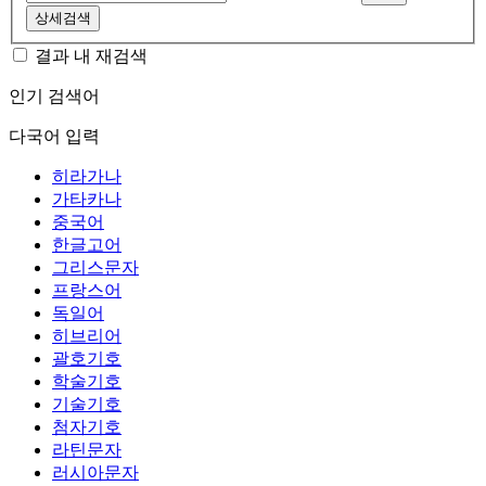
상세검색
결과 내 재검색
인기 검색어
다국어 입력
히라가나
가타카나
중국어
한글고어
그리스문자
프랑스어
독일어
히브리어
괄호기호
학술기호
기술기호
첨자기호
라틴문자
러시아문자