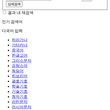
상세검색
결과 내 재검색
인기 검색어
다국어 입력
히라가나
가타카나
중국어
한글고어
그리스문자
프랑스어
독일어
히브리어
괄호기호
학술기호
기술기호
첨자기호
라틴문자
러시아문자