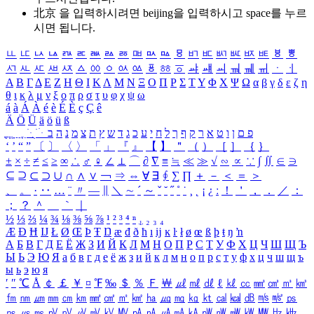
北京 을 입력하시려면
beijing
을 입력하시고 space를 누르
시면 됩니다.
ㅥ
ㅦ
ㅧ
ㅨ
ㅩ
ㅪ
ㅫ
ㅬ
ㅭ
ㅮ
ㅯ
ㅰ
ㅱ
ㅲ
ㅳ
ㅴ
ㅵ
ㅶ
ㅷ
ㅸ
ㅹ
ㅺ
ㅻ
ㅼ
ㅽ
ㅾ
ㅿ
ㆀ
ㆁ
ㆂ
ㆃ
ㆄ
ㆅ
ㆆ
ㆇ
ㆈ
ㆉ
ㆊ
ㆋ
ㆌ
ㆍ
ㆎ
Α
Β
Γ
Δ
Ε
Ζ
Η
Θ
Ι
Κ
Λ
Μ
Ν
Ξ
Ο
Π
Ρ
Σ
Τ
Υ
Φ
Χ
Ψ
Ω
α
β
γ
δ
ε
ζ
η
θ
ι
κ
λ
μ
ν
ξ
ο
π
ρ
σ
τ
υ
φ
χ
ψ
ω
á
à
Á
À
é
è
É
È
ç
Ç
ê
Ä
Ö
Ü
ä
ö
ü
ß
ְ
ֳ
ֲ
ֱ
ָ
ַ
ֵ
ֶ
ִ
ֹ
ּ
ֻ
ׂ
ׁ
ּ
ב
ה
נ
מ
צ
ת
ץ
ש
ד
ג
כ
ע
י
ח
ל
ך
ף
ק
ר
א
ט
ו
ן
ם
פ
‘
’
“
”
〔
〕
〈
〉
「
」
『
』
【
】
＂
（
）
［
］
｛
｝
±
×
÷
≠
≤
≥
∞
∴
♂
♀
∠
⊥
⌒
∂
∇
≡
≒
≪
≫
√
∽
∝
∵
∫
∬
∈
∋
⊆
⊇
⊂
⊃
∪
∩
∧
∨
￢
⇒
⇔
∀
∃
∮
∑
∏
＋
－
＜
＝
＞
、
。
·
‥
…
¨
〃
―
∥
＼
∼
´
～
ˇ
˘
˝
˚
˙
¸
˛
¡
¿
ː
！
＇
，
．
／
：
；
？
＾
＿
｀
｜
½
⅓
⅔
¼
¾
⅛
⅜
⅝
⅞
¹
²
³
⁴
ⁿ
₁
₂
₃
₄
Æ
Ð
Ħ
Ĳ
Ł
Ø
Œ
Þ
Ŧ
Ŋ
æ
đ
ð
ħ
ı
ĳ
ĸ
ŀ
ł
ø
œ
ß
þ
ŧ
ŋ
ŉ
А
Б
В
Г
Д
Е
Ё
Ж
З
И
Й
К
Л
М
Н
О
П
Р
С
Т
У
Ф
Х
Ц
Ч
Ш
Щ
Ъ
Ы
Ь
Э
Ю
Я
а
б
в
г
д
е
ё
ж
з
и
й
к
л
м
н
о
п
р
с
т
у
ф
х
ц
ч
ш
щ
ъ
ы
ь
э
ю
я
′
″
℃
Å
￠
￡
￥
¤
℉
‰
＄
％
Ｆ
￦
㎕
㎖
㎗
ℓ
㎘
㏄
㎣
㎤
㎥
㎦
㎙
㎚
㎛
㎜
㎝
㎞
㎟
㎠
㎡
㎢
㏊
㎍
㎎
㎏
㏏
㎈
㎉
㏈
㎧
㎨
㎰
㎱
㎲
㎳
㎴
㎵
㎶
㎷
㎸
㎹
㎀
㎁
㎂
㎃
㎄
㎺
㎻
㎽
㎾
㎿
㎐
㎑