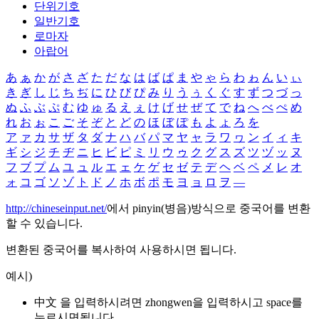
단위기호
일반기호
로마자
아랍어
あ
ぁ
か
が
さ
ざ
た
だ
な
は
ば
ぱ
ま
や
ゃ
ら
わ
ゎ
ん
い
ぃ
き
ぎ
し
じ
ち
ぢ
に
ひ
び
ぴ
み
り
う
ぅ
く
ぐ
す
ず
つ
づ
っ
ぬ
ふ
ぶ
ぷ
む
ゆ
ゅ
る
え
ぇ
け
げ
せ
ぜ
て
で
ね
へ
べ
ぺ
め
れ
お
ぉ
こ
ご
そ
ぞ
と
ど
の
ほ
ぼ
ぽ
も
よ
ょ
ろ
を
ア
ァ
カ
サ
ザ
タ
ダ
ナ
ハ
バ
パ
マ
ヤ
ャ
ラ
ワ
ヮ
ン
イ
ィ
キ
ギ
シ
ジ
チ
ヂ
ニ
ヒ
ビ
ピ
ミ
リ
ウ
ゥ
ク
グ
ス
ズ
ツ
ヅ
ッ
ヌ
フ
ブ
プ
ム
ユ
ュ
ル
エ
ェ
ケ
ゲ
セ
ゼ
テ
デ
ヘ
ベ
ペ
メ
レ
オ
ォ
コ
ゴ
ソ
ゾ
ト
ド
ノ
ホ
ボ
ポ
モ
ヨ
ョ
ロ
ヲ
―
http://chineseinput.net/
에서 pinyin(병음)방식으로 중국어를 변환
할 수 있습니다.
변환된 중국어를 복사하여 사용하시면 됩니다.
예시)
中文 을 입력하시려면
zhongwen
을 입력하시고 space를
누르시면됩니다.