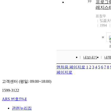
10
프로그램
레지스터
표창우
弘益大
1994
내보내기
내
맨처음 페이지로
1
2
3
4
5
6
7
8
페이지로
고객센터 (평일: 09:00~18:00)
1599-3122
ARS 번호안내
관련누리집