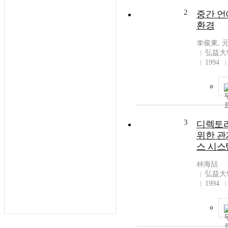
2
중간 언
환경
李俊東, 
弘益大
1994
3
디렉토리
위한 관
스 시스
林海喆
弘益大
1994