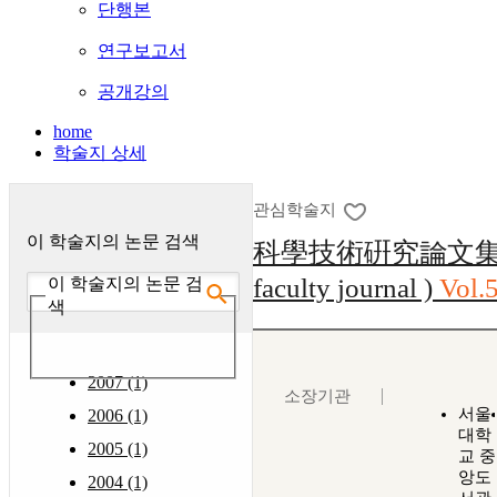
단행본
연구보고서
공개강의
home
학술지 상세
관심학술지
이 학술지의 논문 검색
科學技術硏究論文集 : 
faculty journal )
Vol.
이 학술지의 논문 검
색
2007 (1)
소장기관
서울
2006 (1)
대학
2005 (1)
교 중
앙도
2004 (1)