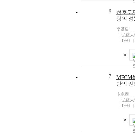
6
선호도제
링의 성
李基哲
弘益大
1994
7
MFCM
반의 진
卞永泰
弘益大
1994