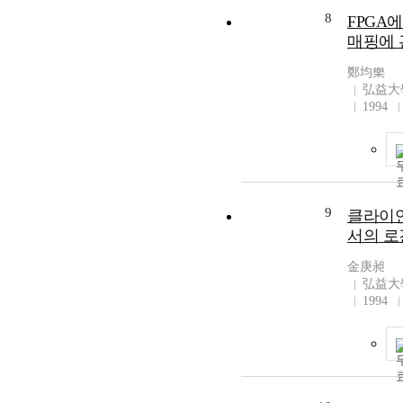
8
FPGA
매핑에 
鄭均樂
弘益大
1994
9
클라이언
서의 
金庚昶
弘益大
1994