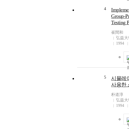
4
Implemen
Group-Pr
Testing 
崔閏和
弘益大
1994
5
시뮬레
사용한 
朴道淳
弘益大
1994