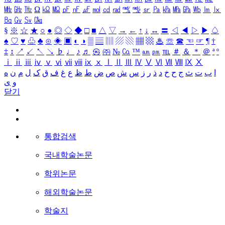
㎒
㎓
㎔
Ω
㏀
㏁
㎊
㎋
㎌
㏖
㏅
㎭
㎮
㎯
㏛
㎩
㎪
㎫
㎬
㏝
㏐
㏓
㏃
㏉
㏜
㏆
§
※
☆
★
○
●
◎
◇
◆
□
■
△
▽
→
←
↑
↓
↔
〓
◁
◀
▷
▶
♤
♠
♡
♥
♧
♣
⊙
◈
▣
◐
◑
▒
▤
▥
▨
▧
▦
▩
♨
☏
☎
☜
☞
¶
†
‡
↕
↗
↙
↖
↘
♭
♩
♪
♬
㉿
㈜
№
㏇
™
㏂
㏘
℡
＃
＆
＊
＠
ª
º
ⅰ
ⅱ
ⅲ
ⅳ
ⅴ
ⅵ
ⅶ
ⅷ
ⅸ
ⅹ
Ⅰ
Ⅱ
Ⅲ
Ⅳ
Ⅴ
Ⅵ
Ⅶ
Ⅷ
Ⅸ
Ⅹ
ا
ب
ت
ث
ج
ح
خ
د
ذ
ر
ز
س
ش
ص
ض
ط
ظ
ع
غ
ف
ق
ک
ل
م
ن
ه
و
ی
닫기
통합검색
국내학술논문
학위논문
해외학술논문
학술지