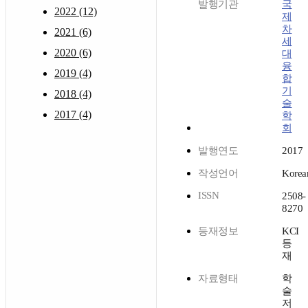
발행기관
국
2022 (12)
제
차
2021 (6)
세
2020 (6)
대
융
2019 (4)
합
기
2018 (4)
술
2017 (4)
학
회
발행연도
2017
작성언어
Korea
ISSN
2508-
8270
등재정보
KCI
등
재
자료형태
학
술
저