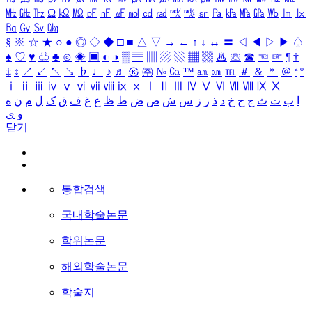
㎒
㎓
㎔
Ω
㏀
㏁
㎊
㎋
㎌
㏖
㏅
㎭
㎮
㎯
㏛
㎩
㎪
㎫
㎬
㏝
㏐
㏓
㏃
㏉
㏜
㏆
§
※
☆
★
○
●
◎
◇
◆
□
■
△
▽
→
←
↑
↓
↔
〓
◁
◀
▷
▶
♤
♠
♡
♥
♧
♣
⊙
◈
▣
◐
◑
▒
▤
▥
▨
▧
▦
▩
♨
☏
☎
☜
☞
¶
†
‡
↕
↗
↙
↖
↘
♭
♩
♪
♬
㉿
㈜
№
㏇
™
㏂
㏘
℡
＃
＆
＊
＠
ª
º
ⅰ
ⅱ
ⅲ
ⅳ
ⅴ
ⅵ
ⅶ
ⅷ
ⅸ
ⅹ
Ⅰ
Ⅱ
Ⅲ
Ⅳ
Ⅴ
Ⅵ
Ⅶ
Ⅷ
Ⅸ
Ⅹ
ا
ب
ت
ث
ج
ح
خ
د
ذ
ر
ز
س
ش
ص
ض
ط
ظ
ع
غ
ف
ق
ک
ل
م
ن
ه
و
ی
닫기
통합검색
국내학술논문
학위논문
해외학술논문
학술지