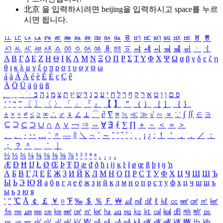
北京 을 입력하시려면
beijing
을 입력하시고 space를 누르
시면 됩니다.
ㅥ
ㅦ
ㅧ
ㅨ
ㅩ
ㅪ
ㅫ
ㅬ
ㅭ
ㅮ
ㅯ
ㅰ
ㅱ
ㅲ
ㅳ
ㅴ
ㅵ
ㅶ
ㅷ
ㅸ
ㅹ
ㅺ
ㅻ
ㅼ
ㅽ
ㅾ
ㅿ
ㆀ
ㆁ
ㆂ
ㆃ
ㆄ
ㆅ
ㆆ
ㆇ
ㆈ
ㆉ
ㆊ
ㆋ
ㆌ
ㆍ
ㆎ
Α
Β
Γ
Δ
Ε
Ζ
Η
Θ
Ι
Κ
Λ
Μ
Ν
Ξ
Ο
Π
Ρ
Σ
Τ
Υ
Φ
Χ
Ψ
Ω
α
β
γ
δ
ε
ζ
η
θ
ι
κ
λ
μ
ν
ξ
ο
π
ρ
σ
τ
υ
φ
χ
ψ
ω
á
à
Á
À
é
è
É
È
ç
Ç
ê
Ä
Ö
Ü
ä
ö
ü
ß
ְ
ֳ
ֲ
ֱ
ָ
ַ
ֵ
ֶ
ִ
ֹ
ּ
ֻ
ׂ
ׁ
ּ
ב
ה
נ
מ
צ
ת
ץ
ש
ד
ג
כ
ע
י
ח
ל
ך
ף
ק
ר
א
ט
ו
ן
ם
פ
‘
’
“
”
〔
〕
〈
〉
「
」
『
』
【
】
＂
（
）
［
］
｛
｝
±
×
÷
≠
≤
≥
∞
∴
♂
♀
∠
⊥
⌒
∂
∇
≡
≒
≪
≫
√
∽
∝
∵
∫
∬
∈
∋
⊆
⊇
⊂
⊃
∪
∩
∧
∨
￢
⇒
⇔
∀
∃
∮
∑
∏
＋
－
＜
＝
＞
、
。
·
‥
…
¨
〃
―
∥
＼
∼
´
～
ˇ
˘
˝
˚
˙
¸
˛
¡
¿
ː
！
＇
，
．
／
：
；
？
＾
＿
｀
｜
½
⅓
⅔
¼
¾
⅛
⅜
⅝
⅞
¹
²
³
⁴
ⁿ
₁
₂
₃
₄
Æ
Ð
Ħ
Ĳ
Ł
Ø
Œ
Þ
Ŧ
Ŋ
æ
đ
ð
ħ
ı
ĳ
ĸ
ŀ
ł
ø
œ
ß
þ
ŧ
ŋ
ŉ
А
Б
В
Г
Д
Е
Ё
Ж
З
И
Й
К
Л
М
Н
О
П
Р
С
Т
У
Ф
Х
Ц
Ч
Ш
Щ
Ъ
Ы
Ь
Э
Ю
Я
а
б
в
г
д
е
ё
ж
з
и
й
к
л
м
н
о
п
р
с
т
у
ф
х
ц
ч
ш
щ
ъ
ы
ь
э
ю
я
′
″
℃
Å
￠
￡
￥
¤
℉
‰
＄
％
Ｆ
￦
㎕
㎖
㎗
ℓ
㎘
㏄
㎣
㎤
㎥
㎦
㎙
㎚
㎛
㎜
㎝
㎞
㎟
㎠
㎡
㎢
㏊
㎍
㎎
㎏
㏏
㎈
㎉
㏈
㎧
㎨
㎰
㎱
㎲
㎳
㎴
㎵
㎶
㎷
㎸
㎹
㎀
㎁
㎂
㎃
㎄
㎺
㎻
㎽
㎾
㎿
㎐
㎑