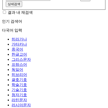
상세검색
결과 내 재검색
인기 검색어
다국어 입력
히라가나
가타카나
중국어
한글고어
그리스문자
프랑스어
독일어
히브리어
괄호기호
학술기호
기술기호
첨자기호
라틴문자
러시아문자