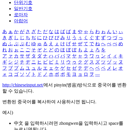
단위기호
일반기호
로마자
아랍어
あ
ぁ
か
が
さ
ざ
た
だ
な
は
ば
ぱ
ま
や
ゃ
ら
わ
ゎ
ん
い
ぃ
き
ぎ
し
じ
ち
ぢ
に
ひ
び
ぴ
み
り
う
ぅ
く
ぐ
す
ず
つ
づ
っ
ぬ
ふ
ぶ
ぷ
む
ゆ
ゅ
る
え
ぇ
け
げ
せ
ぜ
て
で
ね
へ
べ
ぺ
め
れ
お
ぉ
こ
ご
そ
ぞ
と
ど
の
ほ
ぼ
ぽ
も
よ
ょ
ろ
を
ア
ァ
カ
サ
ザ
タ
ダ
ナ
ハ
バ
パ
マ
ヤ
ャ
ラ
ワ
ヮ
ン
イ
ィ
キ
ギ
シ
ジ
チ
ヂ
ニ
ヒ
ビ
ピ
ミ
リ
ウ
ゥ
ク
グ
ス
ズ
ツ
ヅ
ッ
ヌ
フ
ブ
プ
ム
ユ
ュ
ル
エ
ェ
ケ
ゲ
セ
ゼ
テ
デ
ヘ
ベ
ペ
メ
レ
オ
ォ
コ
ゴ
ソ
ゾ
ト
ド
ノ
ホ
ボ
ポ
モ
ヨ
ョ
ロ
ヲ
―
http://chineseinput.net/
에서 pinyin(병음)방식으로 중국어를 변환
할 수 있습니다.
변환된 중국어를 복사하여 사용하시면 됩니다.
예시)
中文 을 입력하시려면
zhongwen
을 입력하시고 space를
누르시면됩니다.