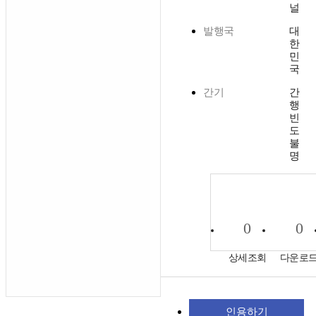
널
발행국
대
한
민
국
간기
간
행
빈
도
불
명
0
0
상세조회
다운로
인용하기