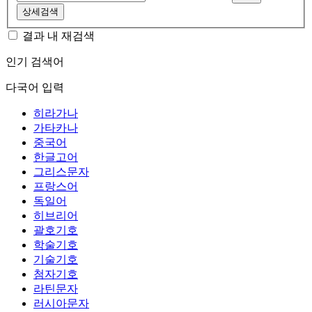
상세검색
결과 내 재검색
인기 검색어
다국어 입력
히라가나
가타카나
중국어
한글고어
그리스문자
프랑스어
독일어
히브리어
괄호기호
학술기호
기술기호
첨자기호
라틴문자
러시아문자