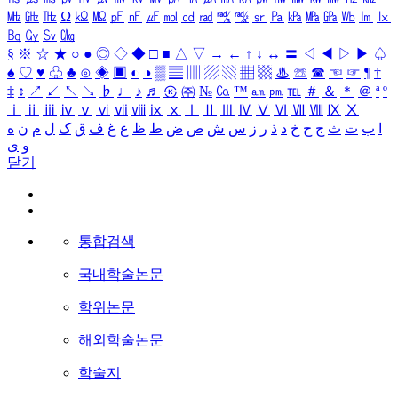
㎒
㎓
㎔
Ω
㏀
㏁
㎊
㎋
㎌
㏖
㏅
㎭
㎮
㎯
㏛
㎩
㎪
㎫
㎬
㏝
㏐
㏓
㏃
㏉
㏜
㏆
§
※
☆
★
○
●
◎
◇
◆
□
■
△
▽
→
←
↑
↓
↔
〓
◁
◀
▷
▶
♤
♠
♡
♥
♧
♣
⊙
◈
▣
◐
◑
▒
▤
▥
▨
▧
▦
▩
♨
☏
☎
☜
☞
¶
†
‡
↕
↗
↙
↖
↘
♭
♩
♪
♬
㉿
㈜
№
㏇
™
㏂
㏘
℡
＃
＆
＊
＠
ª
º
ⅰ
ⅱ
ⅲ
ⅳ
ⅴ
ⅵ
ⅶ
ⅷ
ⅸ
ⅹ
Ⅰ
Ⅱ
Ⅲ
Ⅳ
Ⅴ
Ⅵ
Ⅶ
Ⅷ
Ⅸ
Ⅹ
ا
ب
ت
ث
ج
ح
خ
د
ذ
ر
ز
س
ش
ص
ض
ط
ظ
ع
غ
ف
ق
ک
ل
م
ن
ه
و
ی
닫기
통합검색
국내학술논문
학위논문
해외학술논문
학술지