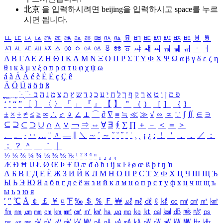
北京 을 입력하시려면
beijing
을 입력하시고 space를 누르
시면 됩니다.
ㅥ
ㅦ
ㅧ
ㅨ
ㅩ
ㅪ
ㅫ
ㅬ
ㅭ
ㅮ
ㅯ
ㅰ
ㅱ
ㅲ
ㅳ
ㅴ
ㅵ
ㅶ
ㅷ
ㅸ
ㅹ
ㅺ
ㅻ
ㅼ
ㅽ
ㅾ
ㅿ
ㆀ
ㆁ
ㆂ
ㆃ
ㆄ
ㆅ
ㆆ
ㆇ
ㆈ
ㆉ
ㆊ
ㆋ
ㆌ
ㆍ
ㆎ
Α
Β
Γ
Δ
Ε
Ζ
Η
Θ
Ι
Κ
Λ
Μ
Ν
Ξ
Ο
Π
Ρ
Σ
Τ
Υ
Φ
Χ
Ψ
Ω
α
β
γ
δ
ε
ζ
η
θ
ι
κ
λ
μ
ν
ξ
ο
π
ρ
σ
τ
υ
φ
χ
ψ
ω
á
à
Á
À
é
è
É
È
ç
Ç
ê
Ä
Ö
Ü
ä
ö
ü
ß
ְ
ֳ
ֲ
ֱ
ָ
ַ
ֵ
ֶ
ִ
ֹ
ּ
ֻ
ׂ
ׁ
ּ
ב
ה
נ
מ
צ
ת
ץ
ש
ד
ג
כ
ע
י
ח
ל
ך
ף
ק
ר
א
ט
ו
ן
ם
פ
‘
’
“
”
〔
〕
〈
〉
「
」
『
』
【
】
＂
（
）
［
］
｛
｝
±
×
÷
≠
≤
≥
∞
∴
♂
♀
∠
⊥
⌒
∂
∇
≡
≒
≪
≫
√
∽
∝
∵
∫
∬
∈
∋
⊆
⊇
⊂
⊃
∪
∩
∧
∨
￢
⇒
⇔
∀
∃
∮
∑
∏
＋
－
＜
＝
＞
、
。
·
‥
…
¨
〃
―
∥
＼
∼
´
～
ˇ
˘
˝
˚
˙
¸
˛
¡
¿
ː
！
＇
，
．
／
：
；
？
＾
＿
｀
｜
½
⅓
⅔
¼
¾
⅛
⅜
⅝
⅞
¹
²
³
⁴
ⁿ
₁
₂
₃
₄
Æ
Ð
Ħ
Ĳ
Ł
Ø
Œ
Þ
Ŧ
Ŋ
æ
đ
ð
ħ
ı
ĳ
ĸ
ŀ
ł
ø
œ
ß
þ
ŧ
ŋ
ŉ
А
Б
В
Г
Д
Е
Ё
Ж
З
И
Й
К
Л
М
Н
О
П
Р
С
Т
У
Ф
Х
Ц
Ч
Ш
Щ
Ъ
Ы
Ь
Э
Ю
Я
а
б
в
г
д
е
ё
ж
з
и
й
к
л
м
н
о
п
р
с
т
у
ф
х
ц
ч
ш
щ
ъ
ы
ь
э
ю
я
′
″
℃
Å
￠
￡
￥
¤
℉
‰
＄
％
Ｆ
￦
㎕
㎖
㎗
ℓ
㎘
㏄
㎣
㎤
㎥
㎦
㎙
㎚
㎛
㎜
㎝
㎞
㎟
㎠
㎡
㎢
㏊
㎍
㎎
㎏
㏏
㎈
㎉
㏈
㎧
㎨
㎰
㎱
㎲
㎳
㎴
㎵
㎶
㎷
㎸
㎹
㎀
㎁
㎂
㎃
㎄
㎺
㎻
㎽
㎾
㎿
㎐
㎑