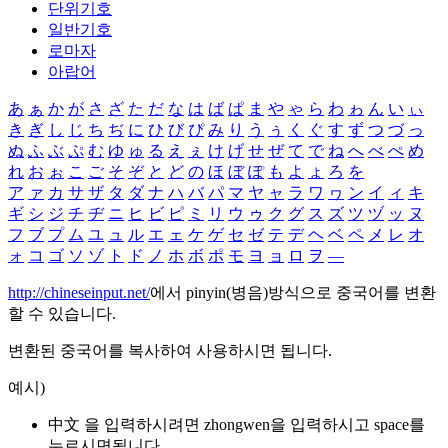
단위기호
일반기호
로마자
아랍어
あ
ぁ
か
が
さ
ざ
た
だ
な
は
ば
ぱ
ま
や
ゃ
ら
わ
ゎ
ん
い
ぃ
き
ぎ
し
じ
ち
ぢ
に
ひ
び
ぴ
み
り
う
ぅ
く
ぐ
す
ず
つ
づ
っ
ぬ
ふ
ぶ
ぷ
む
ゆ
ゅ
る
え
ぇ
け
げ
せ
ぜ
て
で
ね
へ
べ
ぺ
め
れ
お
ぉ
こ
ご
そ
ぞ
と
ど
の
ほ
ぼ
ぽ
も
よ
ょ
ろ
を
ア
ァ
カ
サ
ザ
タ
ダ
ナ
ハ
バ
パ
マ
ヤ
ャ
ラ
ワ
ヮ
ン
イ
ィ
キ
ギ
シ
ジ
チ
ヂ
ニ
ヒ
ビ
ピ
ミ
リ
ウ
ゥ
ク
グ
ス
ズ
ツ
ヅ
ッ
ヌ
フ
ブ
プ
ム
ユ
ュ
ル
エ
ェ
ケ
ゲ
セ
ゼ
テ
デ
ヘ
ベ
ペ
メ
レ
オ
ォ
コ
ゴ
ソ
ゾ
ト
ド
ノ
ホ
ボ
ポ
モ
ヨ
ョ
ロ
ヲ
―
http://chineseinput.net/
에서 pinyin(병음)방식으로 중국어를 변환
할 수 있습니다.
변환된 중국어를 복사하여 사용하시면 됩니다.
예시)
中文 을 입력하시려면
zhongwen
을 입력하시고 space를
누르시면됩니다.