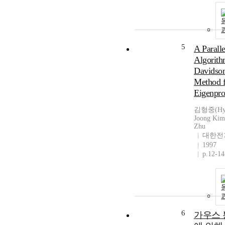
5
A Paralle
Algorith
Davidso
Method f
Eigenpr
김형중(Hy
Joong Kim
Zhu
대한전
1997
p.12-14
6
가우스 