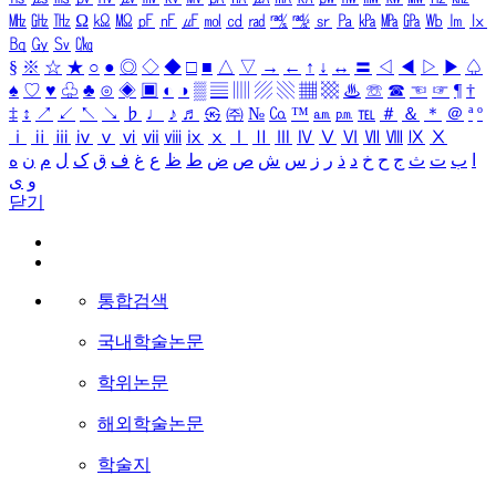
㎒
㎓
㎔
Ω
㏀
㏁
㎊
㎋
㎌
㏖
㏅
㎭
㎮
㎯
㏛
㎩
㎪
㎫
㎬
㏝
㏐
㏓
㏃
㏉
㏜
㏆
§
※
☆
★
○
●
◎
◇
◆
□
■
△
▽
→
←
↑
↓
↔
〓
◁
◀
▷
▶
♤
♠
♡
♥
♧
♣
⊙
◈
▣
◐
◑
▒
▤
▥
▨
▧
▦
▩
♨
☏
☎
☜
☞
¶
†
‡
↕
↗
↙
↖
↘
♭
♩
♪
♬
㉿
㈜
№
㏇
™
㏂
㏘
℡
＃
＆
＊
＠
ª
º
ⅰ
ⅱ
ⅲ
ⅳ
ⅴ
ⅵ
ⅶ
ⅷ
ⅸ
ⅹ
Ⅰ
Ⅱ
Ⅲ
Ⅳ
Ⅴ
Ⅵ
Ⅶ
Ⅷ
Ⅸ
Ⅹ
ا
ب
ت
ث
ج
ح
خ
د
ذ
ر
ز
س
ش
ص
ض
ط
ظ
ع
غ
ف
ق
ک
ل
م
ن
ه
و
ی
닫기
통합검색
국내학술논문
학위논문
해외학술논문
학술지