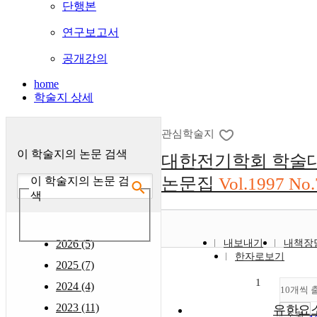
단행본
연구보고서
공개강의
home
학술지 상세
관심학술지
이 학술지의 논문 검색
대한전기학회 학술
논문집
Vol.1997 No.
이 학술지의 논문 검
색
2026 (5)
내보내기
내책장
한자로보기
2025 (7)
1
2024 (4)
10개씩 
2023 (11)
유한요
조회