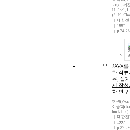
Jang), 서
H. Seo)
(S. K. Cho
대한전
1997
p.24-26
10
JAVA를
한 직류
육, 설
지 작성
한 연구
허원(Won 
이종혁(Jon
huck Lee)
대한전
1997
p.27-29