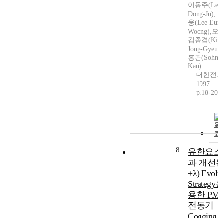
이동주(Le
Dong-Ju)
웅(Lee Eu
Woong),
김종겸(Ki
Jong-Gye
홍관(Sohn
Kan)
대한전
1997
p.18-20
8
유한요
과 개선
+λ) Evol
Strateg
용한 P
전동기
Cogging