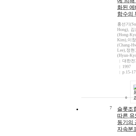
에 의해
화된 에
함수의 
홍선기(Sun
Hong), 
(Hong-Ky
Kim),이
(Chang-H
Lee),정
(Hyun-Kyo
대한전
1997
p.15-17
7
슬롯조
따른 유
동기의 
자속분