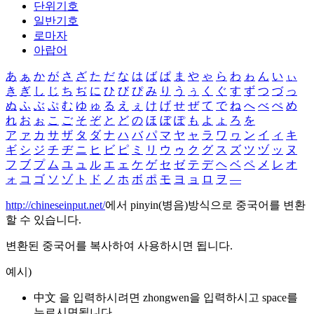
단위기호
일반기호
로마자
아랍어
あ
ぁ
か
が
さ
ざ
た
だ
な
は
ば
ぱ
ま
や
ゃ
ら
わ
ゎ
ん
い
ぃ
き
ぎ
し
じ
ち
ぢ
に
ひ
び
ぴ
み
り
う
ぅ
く
ぐ
す
ず
つ
づ
っ
ぬ
ふ
ぶ
ぷ
む
ゆ
ゅ
る
え
ぇ
け
げ
せ
ぜ
て
で
ね
へ
べ
ぺ
め
れ
お
ぉ
こ
ご
そ
ぞ
と
ど
の
ほ
ぼ
ぽ
も
よ
ょ
ろ
を
ア
ァ
カ
サ
ザ
タ
ダ
ナ
ハ
バ
パ
マ
ヤ
ャ
ラ
ワ
ヮ
ン
イ
ィ
キ
ギ
シ
ジ
チ
ヂ
ニ
ヒ
ビ
ピ
ミ
リ
ウ
ゥ
ク
グ
ス
ズ
ツ
ヅ
ッ
ヌ
フ
ブ
プ
ム
ユ
ュ
ル
エ
ェ
ケ
ゲ
セ
ゼ
テ
デ
ヘ
ベ
ペ
メ
レ
オ
ォ
コ
ゴ
ソ
ゾ
ト
ド
ノ
ホ
ボ
ポ
モ
ヨ
ョ
ロ
ヲ
―
http://chineseinput.net/
에서 pinyin(병음)방식으로 중국어를 변환
할 수 있습니다.
변환된 중국어를 복사하여 사용하시면 됩니다.
예시)
中文 을 입력하시려면
zhongwen
을 입력하시고 space를
누르시면됩니다.