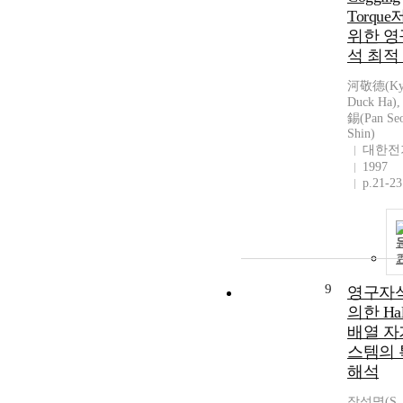
Torqu
위한 영
석 최적
河敬德(Ky
Duck Ha)
錫(Pan Se
Shin)
대한전
1997
p.21-23
9
영구자
의한 Hal
배열 자
스템의 
해석
장석명(S. 