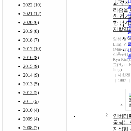
1
과 유전
2022 (10)
리즘을 
2
2021 (12)
한 전기
2020 (6)
항 탐사
3
저항역
2019 (8)
5
임성기(Sun
2018 (7)
Lim), 김
2017 (10)
(Min-kyu 
1
김홍규(Ho
2016 (8)
Kyu Kim
교(Hyun-
2015 (9)
Jung)
2014 (9)
대한전
1997
2013 (5)
2012 (5)
2011 (6)
2010 (4)
2
인버터로
2009 (4)
동되는 
2008 (7)
자석형 