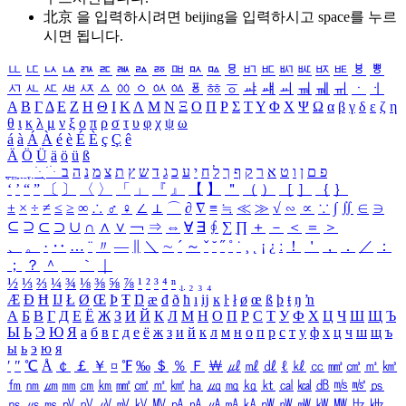
北京 을 입력하시려면
beijing
을 입력하시고 space를 누르
시면 됩니다.
ㅥ
ㅦ
ㅧ
ㅨ
ㅩ
ㅪ
ㅫ
ㅬ
ㅭ
ㅮ
ㅯ
ㅰ
ㅱ
ㅲ
ㅳ
ㅴ
ㅵ
ㅶ
ㅷ
ㅸ
ㅹ
ㅺ
ㅻ
ㅼ
ㅽ
ㅾ
ㅿ
ㆀ
ㆁ
ㆂ
ㆃ
ㆄ
ㆅ
ㆆ
ㆇ
ㆈ
ㆉ
ㆊ
ㆋ
ㆌ
ㆍ
ㆎ
Α
Β
Γ
Δ
Ε
Ζ
Η
Θ
Ι
Κ
Λ
Μ
Ν
Ξ
Ο
Π
Ρ
Σ
Τ
Υ
Φ
Χ
Ψ
Ω
α
β
γ
δ
ε
ζ
η
θ
ι
κ
λ
μ
ν
ξ
ο
π
ρ
σ
τ
υ
φ
χ
ψ
ω
á
à
Á
À
é
è
É
È
ç
Ç
ê
Ä
Ö
Ü
ä
ö
ü
ß
ְ
ֳ
ֲ
ֱ
ָ
ַ
ֵ
ֶ
ִ
ֹ
ּ
ֻ
ׂ
ׁ
ּ
ב
ה
נ
מ
צ
ת
ץ
ש
ד
ג
כ
ע
י
ח
ל
ך
ף
ק
ר
א
ט
ו
ן
ם
פ
‘
’
“
”
〔
〕
〈
〉
「
」
『
』
【
】
＂
（
）
［
］
｛
｝
±
×
÷
≠
≤
≥
∞
∴
♂
♀
∠
⊥
⌒
∂
∇
≡
≒
≪
≫
√
∽
∝
∵
∫
∬
∈
∋
⊆
⊇
⊂
⊃
∪
∩
∧
∨
￢
⇒
⇔
∀
∃
∮
∑
∏
＋
－
＜
＝
＞
、
。
·
‥
…
¨
〃
―
∥
＼
∼
´
～
ˇ
˘
˝
˚
˙
¸
˛
¡
¿
ː
！
＇
，
．
／
：
；
？
＾
＿
｀
｜
½
⅓
⅔
¼
¾
⅛
⅜
⅝
⅞
¹
²
³
⁴
ⁿ
₁
₂
₃
₄
Æ
Ð
Ħ
Ĳ
Ł
Ø
Œ
Þ
Ŧ
Ŋ
æ
đ
ð
ħ
ı
ĳ
ĸ
ŀ
ł
ø
œ
ß
þ
ŧ
ŋ
ŉ
А
Б
В
Г
Д
Е
Ё
Ж
З
И
Й
К
Л
М
Н
О
П
Р
С
Т
У
Ф
Х
Ц
Ч
Ш
Щ
Ъ
Ы
Ь
Э
Ю
Я
а
б
в
г
д
е
ё
ж
з
и
й
к
л
м
н
о
п
р
с
т
у
ф
х
ц
ч
ш
щ
ъ
ы
ь
э
ю
я
′
″
℃
Å
￠
￡
￥
¤
℉
‰
＄
％
Ｆ
￦
㎕
㎖
㎗
ℓ
㎘
㏄
㎣
㎤
㎥
㎦
㎙
㎚
㎛
㎜
㎝
㎞
㎟
㎠
㎡
㎢
㏊
㎍
㎎
㎏
㏏
㎈
㎉
㏈
㎧
㎨
㎰
㎱
㎲
㎳
㎴
㎵
㎶
㎷
㎸
㎹
㎀
㎁
㎂
㎃
㎄
㎺
㎻
㎽
㎾
㎿
㎐
㎑