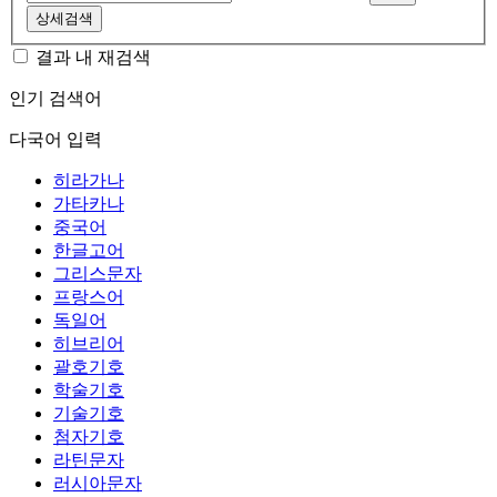
상세검색
결과 내 재검색
인기 검색어
다국어 입력
히라가나
가타카나
중국어
한글고어
그리스문자
프랑스어
독일어
히브리어
괄호기호
학술기호
기술기호
첨자기호
라틴문자
러시아문자