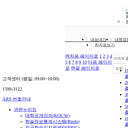
내보내기
내책장
한자로보기
맨처음 페이지로
1
2
3
4
10개씩 
5
6
7
8
9
10
다음 페이지
로
맨끝 페이지로
조회
1
고객센터 (평일: 09:00~18:00)
2
1599-3122
3
ARS 번호안내
5
관련누리집
대학공개강의(KOCW)
1
학술정보통계시스템(Rinfo)
외국학술지지원센터(FRIC)