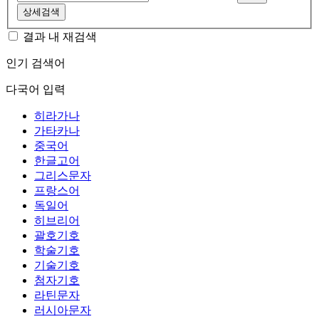
상세검색
결과 내 재검색
인기 검색어
다국어 입력
히라가나
가타카나
중국어
한글고어
그리스문자
프랑스어
독일어
히브리어
괄호기호
학술기호
기술기호
첨자기호
라틴문자
러시아문자