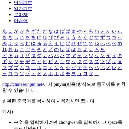
단위기호
일반기호
로마자
아랍어
あ
ぁ
か
が
さ
ざ
た
だ
な
は
ば
ぱ
ま
や
ゃ
ら
わ
ゎ
ん
い
ぃ
き
ぎ
し
じ
ち
ぢ
に
ひ
び
ぴ
み
り
う
ぅ
く
ぐ
す
ず
つ
づ
っ
ぬ
ふ
ぶ
ぷ
む
ゆ
ゅ
る
え
ぇ
け
げ
せ
ぜ
て
で
ね
へ
べ
ぺ
め
れ
お
ぉ
こ
ご
そ
ぞ
と
ど
の
ほ
ぼ
ぽ
も
よ
ょ
ろ
を
ア
ァ
カ
サ
ザ
タ
ダ
ナ
ハ
バ
パ
マ
ヤ
ャ
ラ
ワ
ヮ
ン
イ
ィ
キ
ギ
シ
ジ
チ
ヂ
ニ
ヒ
ビ
ピ
ミ
リ
ウ
ゥ
ク
グ
ス
ズ
ツ
ヅ
ッ
ヌ
フ
ブ
プ
ム
ユ
ュ
ル
エ
ェ
ケ
ゲ
セ
ゼ
テ
デ
ヘ
ベ
ペ
メ
レ
オ
ォ
コ
ゴ
ソ
ゾ
ト
ド
ノ
ホ
ボ
ポ
モ
ヨ
ョ
ロ
ヲ
―
http://chineseinput.net/
에서 pinyin(병음)방식으로 중국어를 변환
할 수 있습니다.
변환된 중국어를 복사하여 사용하시면 됩니다.
예시)
中文 을 입력하시려면
zhongwen
을 입력하시고 space를
누르시면됩니다.