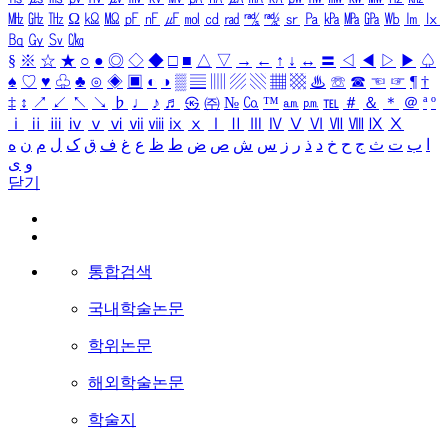
㎒
㎓
㎔
Ω
㏀
㏁
㎊
㎋
㎌
㏖
㏅
㎭
㎮
㎯
㏛
㎩
㎪
㎫
㎬
㏝
㏐
㏓
㏃
㏉
㏜
㏆
§
※
☆
★
○
●
◎
◇
◆
□
■
△
▽
→
←
↑
↓
↔
〓
◁
◀
▷
▶
♤
♠
♡
♥
♧
♣
⊙
◈
▣
◐
◑
▒
▤
▥
▨
▧
▦
▩
♨
☏
☎
☜
☞
¶
†
‡
↕
↗
↙
↖
↘
♭
♩
♪
♬
㉿
㈜
№
㏇
™
㏂
㏘
℡
＃
＆
＊
＠
ª
º
ⅰ
ⅱ
ⅲ
ⅳ
ⅴ
ⅵ
ⅶ
ⅷ
ⅸ
ⅹ
Ⅰ
Ⅱ
Ⅲ
Ⅳ
Ⅴ
Ⅵ
Ⅶ
Ⅷ
Ⅸ
Ⅹ
ا
ب
ت
ث
ج
ح
خ
د
ذ
ر
ز
س
ش
ص
ض
ط
ظ
ع
غ
ف
ق
ک
ل
م
ن
ه
و
ی
닫기
통합검색
국내학술논문
학위논문
해외학술논문
학술지