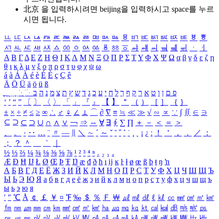
北京 을 입력하시려면
beijing
을 입력하시고 space를 누르
시면 됩니다.
ㅥ
ㅦ
ㅧ
ㅨ
ㅩ
ㅪ
ㅫ
ㅬ
ㅭ
ㅮ
ㅯ
ㅰ
ㅱ
ㅲ
ㅳ
ㅴ
ㅵ
ㅶ
ㅷ
ㅸ
ㅹ
ㅺ
ㅻ
ㅼ
ㅽ
ㅾ
ㅿ
ㆀ
ㆁ
ㆂ
ㆃ
ㆄ
ㆅ
ㆆ
ㆇ
ㆈ
ㆉ
ㆊ
ㆋ
ㆌ
ㆍ
ㆎ
Α
Β
Γ
Δ
Ε
Ζ
Η
Θ
Ι
Κ
Λ
Μ
Ν
Ξ
Ο
Π
Ρ
Σ
Τ
Υ
Φ
Χ
Ψ
Ω
α
β
γ
δ
ε
ζ
η
θ
ι
κ
λ
μ
ν
ξ
ο
π
ρ
σ
τ
υ
φ
χ
ψ
ω
á
à
Á
À
é
è
É
È
ç
Ç
ê
Ä
Ö
Ü
ä
ö
ü
ß
ְ
ֳ
ֲ
ֱ
ָ
ַ
ֵ
ֶ
ִ
ֹ
ּ
ֻ
ׂ
ׁ
ּ
ב
ה
נ
מ
צ
ת
ץ
ש
ד
ג
כ
ע
י
ח
ל
ך
ף
ק
ר
א
ט
ו
ן
ם
פ
‘
’
“
”
〔
〕
〈
〉
「
」
『
』
【
】
＂
（
）
［
］
｛
｝
±
×
÷
≠
≤
≥
∞
∴
♂
♀
∠
⊥
⌒
∂
∇
≡
≒
≪
≫
√
∽
∝
∵
∫
∬
∈
∋
⊆
⊇
⊂
⊃
∪
∩
∧
∨
￢
⇒
⇔
∀
∃
∮
∑
∏
＋
－
＜
＝
＞
、
。
·
‥
…
¨
〃
―
∥
＼
∼
´
～
ˇ
˘
˝
˚
˙
¸
˛
¡
¿
ː
！
＇
，
．
／
：
；
？
＾
＿
｀
｜
½
⅓
⅔
¼
¾
⅛
⅜
⅝
⅞
¹
²
³
⁴
ⁿ
₁
₂
₃
₄
Æ
Ð
Ħ
Ĳ
Ł
Ø
Œ
Þ
Ŧ
Ŋ
æ
đ
ð
ħ
ı
ĳ
ĸ
ŀ
ł
ø
œ
ß
þ
ŧ
ŋ
ŉ
А
Б
В
Г
Д
Е
Ё
Ж
З
И
Й
К
Л
М
Н
О
П
Р
С
Т
У
Ф
Х
Ц
Ч
Ш
Щ
Ъ
Ы
Ь
Э
Ю
Я
а
б
в
г
д
е
ё
ж
з
и
й
к
л
м
н
о
п
р
с
т
у
ф
х
ц
ч
ш
щ
ъ
ы
ь
э
ю
я
′
″
℃
Å
￠
￡
￥
¤
℉
‰
＄
％
Ｆ
￦
㎕
㎖
㎗
ℓ
㎘
㏄
㎣
㎤
㎥
㎦
㎙
㎚
㎛
㎜
㎝
㎞
㎟
㎠
㎡
㎢
㏊
㎍
㎎
㎏
㏏
㎈
㎉
㏈
㎧
㎨
㎰
㎱
㎲
㎳
㎴
㎵
㎶
㎷
㎸
㎹
㎀
㎁
㎂
㎃
㎄
㎺
㎻
㎽
㎾
㎿
㎐
㎑