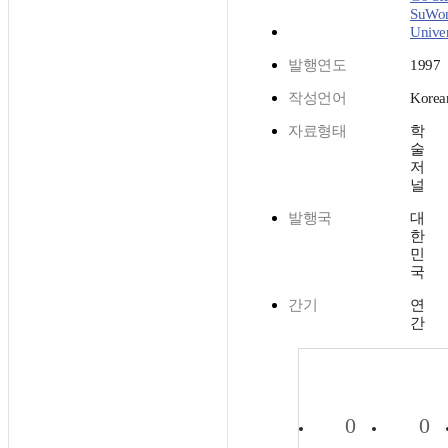
SuWo
Univer
발행연도
1997
작성언어
Korea
자료형태
학
술
저
널
발행국
대
한
민
국
간기
연
간
0
0