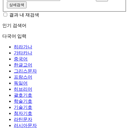
상세검색
결과 내 재검색
인기 검색어
다국어 입력
히라가나
가타카나
중국어
한글고어
그리스문자
프랑스어
독일어
히브리어
괄호기호
학술기호
기술기호
첨자기호
라틴문자
러시아문자