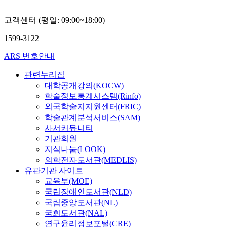
고객센터 (평일: 09:00~18:00)
1599-3122
ARS 번호안내
관련누리집
대학공개강의(KOCW)
학술정보통계시스템(Rinfo)
외국학술지지원센터(FRIC)
학술관계분석서비스(SAM)
사서커뮤니티
기관회원
지식나눔(LOOK)
의학전자도서관(MEDLIS)
유관기관 사이트
교육부(MOE)
국립장애인도서관(NLD)
국립중앙도서관(NL)
국회도서관(NAL)
연구윤리정보포털(CRE)