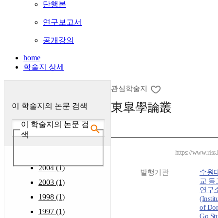
단행본
연구보고서
공개강의
home
학술지 상세
관심학술지
東皐學論叢
이 학술지의 논문 검색
이 학술지의 논문 검
색
https://www.riss
2004 (1)
발행기관
수원
교 동
2003 (1)
연구
1998 (1)
(Instit
of Do
1997 (1)
Go Stu