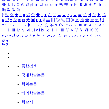
㎒
㎓
㎔
Ω
㏀
㏁
㎊
㎋
㎌
㏖
㏅
㎭
㎮
㎯
㏛
㎩
㎪
㎫
㎬
㏝
㏐
㏓
㏃
㏉
㏜
㏆
§
※
☆
★
○
●
◎
◇
◆
□
■
△
▽
→
←
↑
↓
↔
〓
◁
◀
▷
▶
♤
♠
♡
♥
♧
♣
⊙
◈
▣
◐
◑
▒
▤
▥
▨
▧
▦
▩
♨
☏
☎
☜
☞
¶
†
‡
↕
↗
↙
↖
↘
♭
♩
♪
♬
㉿
㈜
№
㏇
™
㏂
㏘
℡
＃
＆
＊
＠
ª
º
ⅰ
ⅱ
ⅲ
ⅳ
ⅴ
ⅵ
ⅶ
ⅷ
ⅸ
ⅹ
Ⅰ
Ⅱ
Ⅲ
Ⅳ
Ⅴ
Ⅵ
Ⅶ
Ⅷ
Ⅸ
Ⅹ
ا
ب
ت
ث
ج
ح
خ
د
ذ
ر
ز
س
ش
ص
ض
ط
ظ
ع
غ
ف
ق
ک
ل
م
ن
ه
و
ی
닫기
통합검색
국내학술논문
학위논문
해외학술논문
학술지