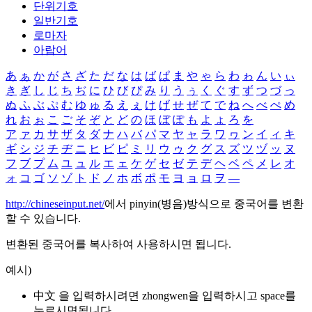
단위기호
일반기호
로마자
아랍어
あ
ぁ
か
が
さ
ざ
た
だ
な
は
ば
ぱ
ま
や
ゃ
ら
わ
ゎ
ん
い
ぃ
き
ぎ
し
じ
ち
ぢ
に
ひ
び
ぴ
み
り
う
ぅ
く
ぐ
す
ず
つ
づ
っ
ぬ
ふ
ぶ
ぷ
む
ゆ
ゅ
る
え
ぇ
け
げ
せ
ぜ
て
で
ね
へ
べ
ぺ
め
れ
お
ぉ
こ
ご
そ
ぞ
と
ど
の
ほ
ぼ
ぽ
も
よ
ょ
ろ
を
ア
ァ
カ
サ
ザ
タ
ダ
ナ
ハ
バ
パ
マ
ヤ
ャ
ラ
ワ
ヮ
ン
イ
ィ
キ
ギ
シ
ジ
チ
ヂ
ニ
ヒ
ビ
ピ
ミ
リ
ウ
ゥ
ク
グ
ス
ズ
ツ
ヅ
ッ
ヌ
フ
ブ
プ
ム
ユ
ュ
ル
エ
ェ
ケ
ゲ
セ
ゼ
テ
デ
ヘ
ベ
ペ
メ
レ
オ
ォ
コ
ゴ
ソ
ゾ
ト
ド
ノ
ホ
ボ
ポ
モ
ヨ
ョ
ロ
ヲ
―
http://chineseinput.net/
에서 pinyin(병음)방식으로 중국어를 변환
할 수 있습니다.
변환된 중국어를 복사하여 사용하시면 됩니다.
예시)
中文 을 입력하시려면
zhongwen
을 입력하시고 space를
누르시면됩니다.