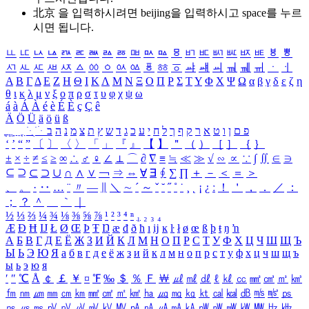
北京 을 입력하시려면
beijing
을 입력하시고 space를 누르
시면 됩니다.
ㅥ
ㅦ
ㅧ
ㅨ
ㅩ
ㅪ
ㅫ
ㅬ
ㅭ
ㅮ
ㅯ
ㅰ
ㅱ
ㅲ
ㅳ
ㅴ
ㅵ
ㅶ
ㅷ
ㅸ
ㅹ
ㅺ
ㅻ
ㅼ
ㅽ
ㅾ
ㅿ
ㆀ
ㆁ
ㆂ
ㆃ
ㆄ
ㆅ
ㆆ
ㆇ
ㆈ
ㆉ
ㆊ
ㆋ
ㆌ
ㆍ
ㆎ
Α
Β
Γ
Δ
Ε
Ζ
Η
Θ
Ι
Κ
Λ
Μ
Ν
Ξ
Ο
Π
Ρ
Σ
Τ
Υ
Φ
Χ
Ψ
Ω
α
β
γ
δ
ε
ζ
η
θ
ι
κ
λ
μ
ν
ξ
ο
π
ρ
σ
τ
υ
φ
χ
ψ
ω
á
à
Á
À
é
è
É
È
ç
Ç
ê
Ä
Ö
Ü
ä
ö
ü
ß
ְ
ֳ
ֲ
ֱ
ָ
ַ
ֵ
ֶ
ִ
ֹ
ּ
ֻ
ׂ
ׁ
ּ
ב
ה
נ
מ
צ
ת
ץ
ש
ד
ג
כ
ע
י
ח
ל
ך
ף
ק
ר
א
ט
ו
ן
ם
פ
‘
’
“
”
〔
〕
〈
〉
「
」
『
』
【
】
＂
（
）
［
］
｛
｝
±
×
÷
≠
≤
≥
∞
∴
♂
♀
∠
⊥
⌒
∂
∇
≡
≒
≪
≫
√
∽
∝
∵
∫
∬
∈
∋
⊆
⊇
⊂
⊃
∪
∩
∧
∨
￢
⇒
⇔
∀
∃
∮
∑
∏
＋
－
＜
＝
＞
、
。
·
‥
…
¨
〃
―
∥
＼
∼
´
～
ˇ
˘
˝
˚
˙
¸
˛
¡
¿
ː
！
＇
，
．
／
：
；
？
＾
＿
｀
｜
½
⅓
⅔
¼
¾
⅛
⅜
⅝
⅞
¹
²
³
⁴
ⁿ
₁
₂
₃
₄
Æ
Ð
Ħ
Ĳ
Ł
Ø
Œ
Þ
Ŧ
Ŋ
æ
đ
ð
ħ
ı
ĳ
ĸ
ŀ
ł
ø
œ
ß
þ
ŧ
ŋ
ŉ
А
Б
В
Г
Д
Е
Ё
Ж
З
И
Й
К
Л
М
Н
О
П
Р
С
Т
У
Ф
Х
Ц
Ч
Ш
Щ
Ъ
Ы
Ь
Э
Ю
Я
а
б
в
г
д
е
ё
ж
з
и
й
к
л
м
н
о
п
р
с
т
у
ф
х
ц
ч
ш
щ
ъ
ы
ь
э
ю
я
′
″
℃
Å
￠
￡
￥
¤
℉
‰
＄
％
Ｆ
￦
㎕
㎖
㎗
ℓ
㎘
㏄
㎣
㎤
㎥
㎦
㎙
㎚
㎛
㎜
㎝
㎞
㎟
㎠
㎡
㎢
㏊
㎍
㎎
㎏
㏏
㎈
㎉
㏈
㎧
㎨
㎰
㎱
㎲
㎳
㎴
㎵
㎶
㎷
㎸
㎹
㎀
㎁
㎂
㎃
㎄
㎺
㎻
㎽
㎾
㎿
㎐
㎑