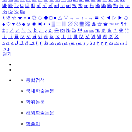
㎒
㎓
㎔
Ω
㏀
㏁
㎊
㎋
㎌
㏖
㏅
㎭
㎮
㎯
㏛
㎩
㎪
㎫
㎬
㏝
㏐
㏓
㏃
㏉
㏜
㏆
§
※
☆
★
○
●
◎
◇
◆
□
■
△
▽
→
←
↑
↓
↔
〓
◁
◀
▷
▶
♤
♠
♡
♥
♧
♣
⊙
◈
▣
◐
◑
▒
▤
▥
▨
▧
▦
▩
♨
☏
☎
☜
☞
¶
†
‡
↕
↗
↙
↖
↘
♭
♩
♪
♬
㉿
㈜
№
㏇
™
㏂
㏘
℡
＃
＆
＊
＠
ª
º
ⅰ
ⅱ
ⅲ
ⅳ
ⅴ
ⅵ
ⅶ
ⅷ
ⅸ
ⅹ
Ⅰ
Ⅱ
Ⅲ
Ⅳ
Ⅴ
Ⅵ
Ⅶ
Ⅷ
Ⅸ
Ⅹ
ا
ب
ت
ث
ج
ح
خ
د
ذ
ر
ز
س
ش
ص
ض
ط
ظ
ع
غ
ف
ق
ک
ل
م
ن
ه
و
ی
닫기
통합검색
국내학술논문
학위논문
해외학술논문
학술지