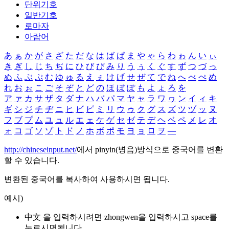
단위기호
일반기호
로마자
아랍어
あ
ぁ
か
が
さ
ざ
た
だ
な
は
ば
ぱ
ま
や
ゃ
ら
わ
ゎ
ん
い
ぃ
き
ぎ
し
じ
ち
ぢ
に
ひ
び
ぴ
み
り
う
ぅ
く
ぐ
す
ず
つ
づ
っ
ぬ
ふ
ぶ
ぷ
む
ゆ
ゅ
る
え
ぇ
け
げ
せ
ぜ
て
で
ね
へ
べ
ぺ
め
れ
お
ぉ
こ
ご
そ
ぞ
と
ど
の
ほ
ぼ
ぽ
も
よ
ょ
ろ
を
ア
ァ
カ
サ
ザ
タ
ダ
ナ
ハ
バ
パ
マ
ヤ
ャ
ラ
ワ
ヮ
ン
イ
ィ
キ
ギ
シ
ジ
チ
ヂ
ニ
ヒ
ビ
ピ
ミ
リ
ウ
ゥ
ク
グ
ス
ズ
ツ
ヅ
ッ
ヌ
フ
ブ
プ
ム
ユ
ュ
ル
エ
ェ
ケ
ゲ
セ
ゼ
テ
デ
ヘ
ベ
ペ
メ
レ
オ
ォ
コ
ゴ
ソ
ゾ
ト
ド
ノ
ホ
ボ
ポ
モ
ヨ
ョ
ロ
ヲ
―
http://chineseinput.net/
에서 pinyin(병음)방식으로 중국어를 변환
할 수 있습니다.
변환된 중국어를 복사하여 사용하시면 됩니다.
예시)
中文 을 입력하시려면
zhongwen
을 입력하시고 space를
누르시면됩니다.