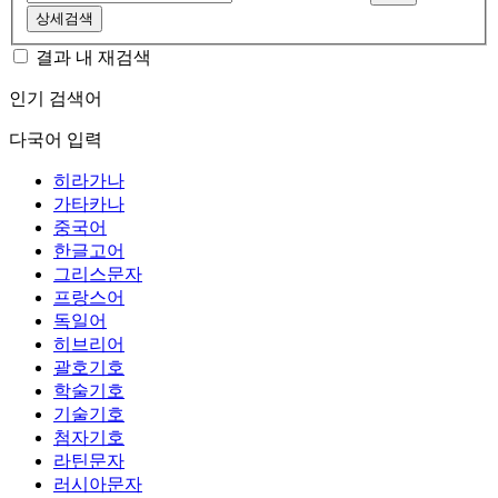
상세검색
결과 내 재검색
인기 검색어
다국어 입력
히라가나
가타카나
중국어
한글고어
그리스문자
프랑스어
독일어
히브리어
괄호기호
학술기호
기술기호
첨자기호
라틴문자
러시아문자