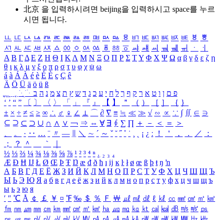
北京 을 입력하시려면
beijing
을 입력하시고 space를 누르
시면 됩니다.
ㅥ
ㅦ
ㅧ
ㅨ
ㅩ
ㅪ
ㅫ
ㅬ
ㅭ
ㅮ
ㅯ
ㅰ
ㅱ
ㅲ
ㅳ
ㅴ
ㅵ
ㅶ
ㅷ
ㅸ
ㅹ
ㅺ
ㅻ
ㅼ
ㅽ
ㅾ
ㅿ
ㆀ
ㆁ
ㆂ
ㆃ
ㆄ
ㆅ
ㆆ
ㆇ
ㆈ
ㆉ
ㆊ
ㆋ
ㆌ
ㆍ
ㆎ
Α
Β
Γ
Δ
Ε
Ζ
Η
Θ
Ι
Κ
Λ
Μ
Ν
Ξ
Ο
Π
Ρ
Σ
Τ
Υ
Φ
Χ
Ψ
Ω
α
β
γ
δ
ε
ζ
η
θ
ι
κ
λ
μ
ν
ξ
ο
π
ρ
σ
τ
υ
φ
χ
ψ
ω
á
à
Á
À
é
è
É
È
ç
Ç
ê
Ä
Ö
Ü
ä
ö
ü
ß
ְ
ֳ
ֲ
ֱ
ָ
ַ
ֵ
ֶ
ִ
ֹ
ּ
ֻ
ׂ
ׁ
ּ
ב
ה
נ
מ
צ
ת
ץ
ש
ד
ג
כ
ע
י
ח
ל
ך
ף
ק
ר
א
ט
ו
ן
ם
פ
‘
’
“
”
〔
〕
〈
〉
「
」
『
』
【
】
＂
（
）
［
］
｛
｝
±
×
÷
≠
≤
≥
∞
∴
♂
♀
∠
⊥
⌒
∂
∇
≡
≒
≪
≫
√
∽
∝
∵
∫
∬
∈
∋
⊆
⊇
⊂
⊃
∪
∩
∧
∨
￢
⇒
⇔
∀
∃
∮
∑
∏
＋
－
＜
＝
＞
、
。
·
‥
…
¨
〃
―
∥
＼
∼
´
～
ˇ
˘
˝
˚
˙
¸
˛
¡
¿
ː
！
＇
，
．
／
：
；
？
＾
＿
｀
｜
½
⅓
⅔
¼
¾
⅛
⅜
⅝
⅞
¹
²
³
⁴
ⁿ
₁
₂
₃
₄
Æ
Ð
Ħ
Ĳ
Ł
Ø
Œ
Þ
Ŧ
Ŋ
æ
đ
ð
ħ
ı
ĳ
ĸ
ŀ
ł
ø
œ
ß
þ
ŧ
ŋ
ŉ
А
Б
В
Г
Д
Е
Ё
Ж
З
И
Й
К
Л
М
Н
О
П
Р
С
Т
У
Ф
Х
Ц
Ч
Ш
Щ
Ъ
Ы
Ь
Э
Ю
Я
а
б
в
г
д
е
ё
ж
з
и
й
к
л
м
н
о
п
р
с
т
у
ф
х
ц
ч
ш
щ
ъ
ы
ь
э
ю
я
′
″
℃
Å
￠
￡
￥
¤
℉
‰
＄
％
Ｆ
￦
㎕
㎖
㎗
ℓ
㎘
㏄
㎣
㎤
㎥
㎦
㎙
㎚
㎛
㎜
㎝
㎞
㎟
㎠
㎡
㎢
㏊
㎍
㎎
㎏
㏏
㎈
㎉
㏈
㎧
㎨
㎰
㎱
㎲
㎳
㎴
㎵
㎶
㎷
㎸
㎹
㎀
㎁
㎂
㎃
㎄
㎺
㎻
㎽
㎾
㎿
㎐
㎑