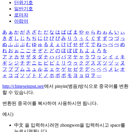
단위기호
일반기호
로마자
아랍어
あ
ぁ
か
が
さ
ざ
た
だ
な
は
ば
ぱ
ま
や
ゃ
ら
わ
ゎ
ん
い
ぃ
き
ぎ
し
じ
ち
ぢ
に
ひ
び
ぴ
み
り
う
ぅ
く
ぐ
す
ず
つ
づ
っ
ぬ
ふ
ぶ
ぷ
む
ゆ
ゅ
る
え
ぇ
け
げ
せ
ぜ
て
で
ね
へ
べ
ぺ
め
れ
お
ぉ
こ
ご
そ
ぞ
と
ど
の
ほ
ぼ
ぽ
も
よ
ょ
ろ
を
ア
ァ
カ
サ
ザ
タ
ダ
ナ
ハ
バ
パ
マ
ヤ
ャ
ラ
ワ
ヮ
ン
イ
ィ
キ
ギ
シ
ジ
チ
ヂ
ニ
ヒ
ビ
ピ
ミ
リ
ウ
ゥ
ク
グ
ス
ズ
ツ
ヅ
ッ
ヌ
フ
ブ
プ
ム
ユ
ュ
ル
エ
ェ
ケ
ゲ
セ
ゼ
テ
デ
ヘ
ベ
ペ
メ
レ
オ
ォ
コ
ゴ
ソ
ゾ
ト
ド
ノ
ホ
ボ
ポ
モ
ヨ
ョ
ロ
ヲ
―
http://chineseinput.net/
에서 pinyin(병음)방식으로 중국어를 변환
할 수 있습니다.
변환된 중국어를 복사하여 사용하시면 됩니다.
예시)
中文 을 입력하시려면
zhongwen
을 입력하시고 space를
누르시면됩니다.