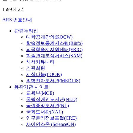
1599-3122
ARS 번호안내
관련누리집
대학공개강의(KOCW)
학술정보통계시스템(Rinfo)
외국학술지지원센터(FRIC)
학술관계분석서비스(SAM)
사서커뮤니티
기관회원
지식나눔(LOOK)
의학전자도서관(MEDLIS)
유관기관 사이트
교육부(MOE)
국립장애인도서관(NLD)
국립중앙도서관(NL)
국회도서관(NAL)
연구윤리정보포털(CRE)
사이언스온 (ScienceON)