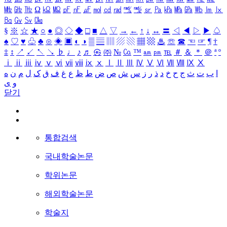
㎒
㎓
㎔
Ω
㏀
㏁
㎊
㎋
㎌
㏖
㏅
㎭
㎮
㎯
㏛
㎩
㎪
㎫
㎬
㏝
㏐
㏓
㏃
㏉
㏜
㏆
§
※
☆
★
○
●
◎
◇
◆
□
■
△
▽
→
←
↑
↓
↔
〓
◁
◀
▷
▶
♤
♠
♡
♥
♧
♣
⊙
◈
▣
◐
◑
▒
▤
▥
▨
▧
▦
▩
♨
☏
☎
☜
☞
¶
†
‡
↕
↗
↙
↖
↘
♭
♩
♪
♬
㉿
㈜
№
㏇
™
㏂
㏘
℡
＃
＆
＊
＠
ª
º
ⅰ
ⅱ
ⅲ
ⅳ
ⅴ
ⅵ
ⅶ
ⅷ
ⅸ
ⅹ
Ⅰ
Ⅱ
Ⅲ
Ⅳ
Ⅴ
Ⅵ
Ⅶ
Ⅷ
Ⅸ
Ⅹ
ا
ب
ت
ث
ج
ح
خ
د
ذ
ر
ز
س
ش
ص
ض
ط
ظ
ع
غ
ف
ق
ک
ل
م
ن
ه
و
ی
닫기
통합검색
국내학술논문
학위논문
해외학술논문
학술지