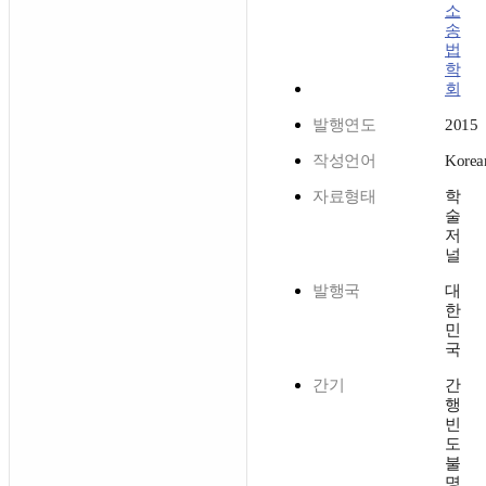
소
송
법
학
회
발행연도
2015
작성언어
Korea
자료형태
학
술
저
널
발행국
대
한
민
국
간기
간
행
빈
도
불
명