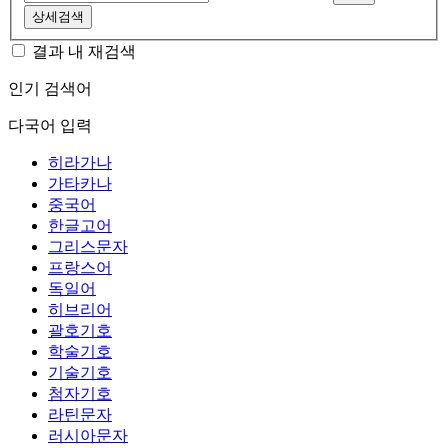
상세검색
결과 내 재검색
인기 검색어
다국어 입력
히라가나
가타카나
중국어
한글고어
그리스문자
프랑스어
독일어
히브리어
괄호기호
학술기호
기술기호
첨자기호
라틴문자
러시아문자