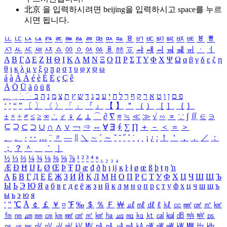
北京 을 입력하시려면
beijing
을 입력하시고 space를 누르
시면 됩니다.
ㅥ
ㅦ
ㅧ
ㅨ
ㅩ
ㅪ
ㅫ
ㅬ
ㅭ
ㅮ
ㅯ
ㅰ
ㅱ
ㅲ
ㅳ
ㅴ
ㅵ
ㅶ
ㅷ
ㅸ
ㅹ
ㅺ
ㅻ
ㅼ
ㅽ
ㅾ
ㅿ
ㆀ
ㆁ
ㆂ
ㆃ
ㆄ
ㆅ
ㆆ
ㆇ
ㆈ
ㆉ
ㆊ
ㆋ
ㆌ
ㆍ
ㆎ
Α
Β
Γ
Δ
Ε
Ζ
Η
Θ
Ι
Κ
Λ
Μ
Ν
Ξ
Ο
Π
Ρ
Σ
Τ
Υ
Φ
Χ
Ψ
Ω
α
β
γ
δ
ε
ζ
η
θ
ι
κ
λ
μ
ν
ξ
ο
π
ρ
σ
τ
υ
φ
χ
ψ
ω
á
à
Á
À
é
è
É
È
ç
Ç
ê
Ä
Ö
Ü
ä
ö
ü
ß
ְ
ֳ
ֲ
ֱ
ָ
ַ
ֵ
ֶ
ִ
ֹ
ּ
ֻ
ׂ
ׁ
ּ
ב
ה
נ
מ
צ
ת
ץ
ש
ד
ג
כ
ע
י
ח
ל
ך
ף
ק
ר
א
ט
ו
ן
ם
פ
‘
’
“
”
〔
〕
〈
〉
「
」
『
』
【
】
＂
（
）
［
］
｛
｝
±
×
÷
≠
≤
≥
∞
∴
♂
♀
∠
⊥
⌒
∂
∇
≡
≒
≪
≫
√
∽
∝
∵
∫
∬
∈
∋
⊆
⊇
⊂
⊃
∪
∩
∧
∨
￢
⇒
⇔
∀
∃
∮
∑
∏
＋
－
＜
＝
＞
、
。
·
‥
…
¨
〃
―
∥
＼
∼
´
～
ˇ
˘
˝
˚
˙
¸
˛
¡
¿
ː
！
＇
，
．
／
：
；
？
＾
＿
｀
｜
½
⅓
⅔
¼
¾
⅛
⅜
⅝
⅞
¹
²
³
⁴
ⁿ
₁
₂
₃
₄
Æ
Ð
Ħ
Ĳ
Ł
Ø
Œ
Þ
Ŧ
Ŋ
æ
đ
ð
ħ
ı
ĳ
ĸ
ŀ
ł
ø
œ
ß
þ
ŧ
ŋ
ŉ
А
Б
В
Г
Д
Е
Ё
Ж
З
И
Й
К
Л
М
Н
О
П
Р
С
Т
У
Ф
Х
Ц
Ч
Ш
Щ
Ъ
Ы
Ь
Э
Ю
Я
а
б
в
г
д
е
ё
ж
з
и
й
к
л
м
н
о
п
р
с
т
у
ф
х
ц
ч
ш
щ
ъ
ы
ь
э
ю
я
′
″
℃
Å
￠
￡
￥
¤
℉
‰
＄
％
Ｆ
￦
㎕
㎖
㎗
ℓ
㎘
㏄
㎣
㎤
㎥
㎦
㎙
㎚
㎛
㎜
㎝
㎞
㎟
㎠
㎡
㎢
㏊
㎍
㎎
㎏
㏏
㎈
㎉
㏈
㎧
㎨
㎰
㎱
㎲
㎳
㎴
㎵
㎶
㎷
㎸
㎹
㎀
㎁
㎂
㎃
㎄
㎺
㎻
㎽
㎾
㎿
㎐
㎑