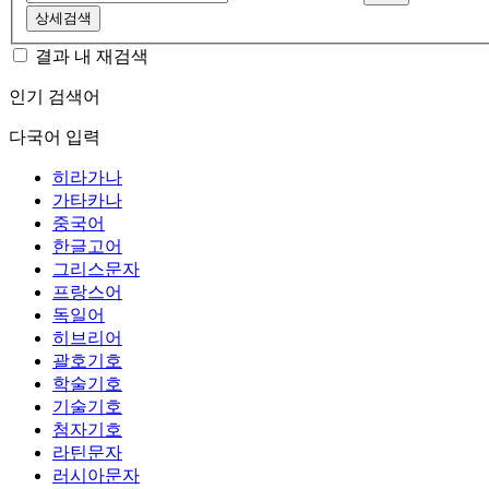
상세검색
결과 내 재검색
인기 검색어
다국어 입력
히라가나
가타카나
중국어
한글고어
그리스문자
프랑스어
독일어
히브리어
괄호기호
학술기호
기술기호
첨자기호
라틴문자
러시아문자