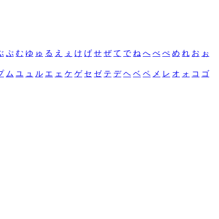
ぶ
ぷ
む
ゆ
ゅ
る
え
ぇ
け
げ
せ
ぜ
て
で
ね
へ
べ
ぺ
め
れ
お
ぉ
プ
ム
ユ
ュ
ル
エ
ェ
ケ
ゲ
セ
ゼ
テ
デ
ヘ
ベ
ペ
メ
レ
オ
ォ
コ
ゴ