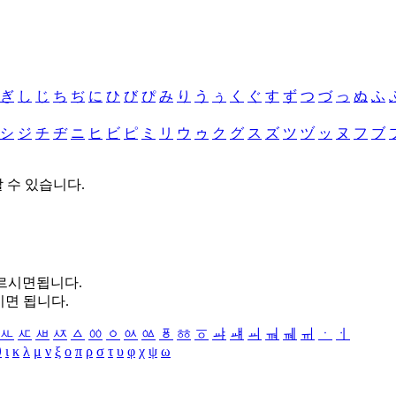
ぎ
し
じ
ち
ぢ
に
ひ
び
ぴ
み
り
う
ぅ
く
ぐ
す
ず
つ
づ
っ
ぬ
ふ
シ
ジ
チ
ヂ
ニ
ヒ
ビ
ピ
ミ
リ
ウ
ゥ
ク
グ
ス
ズ
ツ
ヅ
ッ
ヌ
フ
ブ
할 수 있습니다.
누르시면됩니다.
시면 됩니다.
ㅻ
ㅼ
ㅽ
ㅾ
ㅿ
ㆀ
ㆁ
ㆂ
ㆃ
ㆄ
ㆅ
ㆆ
ㆇ
ㆈ
ㆉ
ㆊ
ㆋ
ㆌ
ㆍ
ㆎ
θ
ι
κ
λ
μ
ν
ξ
ο
π
ρ
σ
τ
υ
φ
χ
ψ
ω