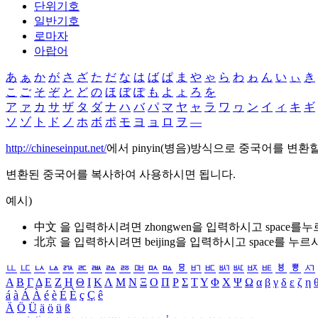
단위기호
일반기호
로마자
아랍어
あ
ぁ
か
が
さ
ざ
た
だ
な
は
ば
ぱ
ま
や
ゃ
ら
わ
ゎ
ん
い
ぃ
き
こ
ご
そ
ぞ
と
ど
の
ほ
ぼ
ぽ
も
よ
ょ
ろ
を
ア
ァ
カ
サ
ザ
タ
ダ
ナ
ハ
バ
パ
マ
ヤ
ャ
ラ
ワ
ヮ
ン
イ
ィ
キ
ギ
ソ
ゾ
ト
ド
ノ
ホ
ボ
ポ
モ
ヨ
ョ
ロ
ヲ
―
http://chineseinput.net/
에서 pinyin(병음)방식으로 중국어를 변환
변환된 중국어를 복사하여 사용하시면 됩니다.
예시)
中文 을 입력하시려면
zhongwen
을 입력하시고 space를
北京 을 입력하시려면
beijing
을 입력하시고 space를 누르
ㅥ
ㅦ
ㅧ
ㅨ
ㅩ
ㅪ
ㅫ
ㅬ
ㅭ
ㅮ
ㅯ
ㅰ
ㅱ
ㅲ
ㅳ
ㅴ
ㅵ
ㅶ
ㅷ
ㅸ
ㅹ
ㅺ
Α
Β
Γ
Δ
Ε
Ζ
Η
Θ
Ι
Κ
Λ
Μ
Ν
Ξ
Ο
Π
Ρ
Σ
Τ
Υ
Φ
Χ
Ψ
Ω
α
β
γ
δ
ε
ζ
η
á
à
Á
À
é
è
É
È
ç
Ç
ê
Ä
Ö
Ü
ä
ö
ü
ß