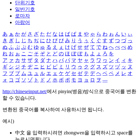
단위기호
일반기호
로마자
아랍어
あ
ぁ
か
が
さ
ざ
た
だ
な
は
ば
ぱ
ま
や
ゃ
ら
わ
ゎ
ん
い
ぃ
き
ぎ
し
じ
ち
ぢ
に
ひ
び
ぴ
み
り
う
ぅ
く
ぐ
す
ず
つ
づ
っ
ぬ
ふ
ぶ
ぷ
む
ゆ
ゅ
る
え
ぇ
け
げ
せ
ぜ
て
で
ね
へ
べ
ぺ
め
れ
お
ぉ
こ
ご
そ
ぞ
と
ど
の
ほ
ぼ
ぽ
も
よ
ょ
ろ
を
ア
ァ
カ
サ
ザ
タ
ダ
ナ
ハ
バ
パ
マ
ヤ
ャ
ラ
ワ
ヮ
ン
イ
ィ
キ
ギ
シ
ジ
チ
ヂ
ニ
ヒ
ビ
ピ
ミ
リ
ウ
ゥ
ク
グ
ス
ズ
ツ
ヅ
ッ
ヌ
フ
ブ
プ
ム
ユ
ュ
ル
エ
ェ
ケ
ゲ
セ
ゼ
テ
デ
ヘ
ベ
ペ
メ
レ
オ
ォ
コ
ゴ
ソ
ゾ
ト
ド
ノ
ホ
ボ
ポ
モ
ヨ
ョ
ロ
ヲ
―
http://chineseinput.net/
에서 pinyin(병음)방식으로 중국어를 변환
할 수 있습니다.
변환된 중국어를 복사하여 사용하시면 됩니다.
예시)
中文 을 입력하시려면
zhongwen
을 입력하시고 space를
누르시면됩니다.