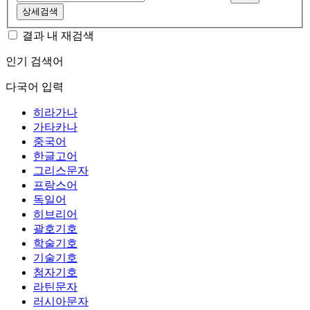
상세검색
결과 내 재검색
인기 검색어
다국어 입력
히라가나
가타카나
중국어
한글고어
그리스문자
프랑스어
독일어
히브리어
괄호기호
학술기호
기술기호
첨자기호
라틴문자
러시아문자