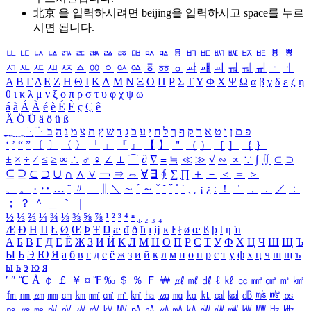
北京 을 입력하시려면
beijing
을 입력하시고 space를 누르
시면 됩니다.
ㅥ
ㅦ
ㅧ
ㅨ
ㅩ
ㅪ
ㅫ
ㅬ
ㅭ
ㅮ
ㅯ
ㅰ
ㅱ
ㅲ
ㅳ
ㅴ
ㅵ
ㅶ
ㅷ
ㅸ
ㅹ
ㅺ
ㅻ
ㅼ
ㅽ
ㅾ
ㅿ
ㆀ
ㆁ
ㆂ
ㆃ
ㆄ
ㆅ
ㆆ
ㆇ
ㆈ
ㆉ
ㆊ
ㆋ
ㆌ
ㆍ
ㆎ
Α
Β
Γ
Δ
Ε
Ζ
Η
Θ
Ι
Κ
Λ
Μ
Ν
Ξ
Ο
Π
Ρ
Σ
Τ
Υ
Φ
Χ
Ψ
Ω
α
β
γ
δ
ε
ζ
η
θ
ι
κ
λ
μ
ν
ξ
ο
π
ρ
σ
τ
υ
φ
χ
ψ
ω
á
à
Á
À
é
è
É
È
ç
Ç
ê
Ä
Ö
Ü
ä
ö
ü
ß
ְ
ֳ
ֲ
ֱ
ָ
ַ
ֵ
ֶ
ִ
ֹ
ּ
ֻ
ׂ
ׁ
ּ
ב
ה
נ
מ
צ
ת
ץ
ש
ד
ג
כ
ע
י
ח
ל
ך
ף
ק
ר
א
ט
ו
ן
ם
פ
‘
’
“
”
〔
〕
〈
〉
「
」
『
』
【
】
＂
（
）
［
］
｛
｝
±
×
÷
≠
≤
≥
∞
∴
♂
♀
∠
⊥
⌒
∂
∇
≡
≒
≪
≫
√
∽
∝
∵
∫
∬
∈
∋
⊆
⊇
⊂
⊃
∪
∩
∧
∨
￢
⇒
⇔
∀
∃
∮
∑
∏
＋
－
＜
＝
＞
、
。
·
‥
…
¨
〃
―
∥
＼
∼
´
～
ˇ
˘
˝
˚
˙
¸
˛
¡
¿
ː
！
＇
，
．
／
：
；
？
＾
＿
｀
｜
½
⅓
⅔
¼
¾
⅛
⅜
⅝
⅞
¹
²
³
⁴
ⁿ
₁
₂
₃
₄
Æ
Ð
Ħ
Ĳ
Ł
Ø
Œ
Þ
Ŧ
Ŋ
æ
đ
ð
ħ
ı
ĳ
ĸ
ŀ
ł
ø
œ
ß
þ
ŧ
ŋ
ŉ
А
Б
В
Г
Д
Е
Ё
Ж
З
И
Й
К
Л
М
Н
О
П
Р
С
Т
У
Ф
Х
Ц
Ч
Ш
Щ
Ъ
Ы
Ь
Э
Ю
Я
а
б
в
г
д
е
ё
ж
з
и
й
к
л
м
н
о
п
р
с
т
у
ф
х
ц
ч
ш
щ
ъ
ы
ь
э
ю
я
′
″
℃
Å
￠
￡
￥
¤
℉
‰
＄
％
Ｆ
￦
㎕
㎖
㎗
ℓ
㎘
㏄
㎣
㎤
㎥
㎦
㎙
㎚
㎛
㎜
㎝
㎞
㎟
㎠
㎡
㎢
㏊
㎍
㎎
㎏
㏏
㎈
㎉
㏈
㎧
㎨
㎰
㎱
㎲
㎳
㎴
㎵
㎶
㎷
㎸
㎹
㎀
㎁
㎂
㎃
㎄
㎺
㎻
㎽
㎾
㎿
㎐
㎑