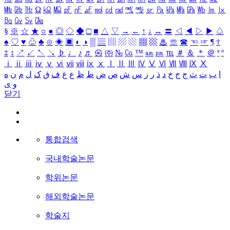
㎒
㎓
㎔
Ω
㏀
㏁
㎊
㎋
㎌
㏖
㏅
㎭
㎮
㎯
㏛
㎩
㎪
㎫
㎬
㏝
㏐
㏓
㏃
㏉
㏜
㏆
§
※
☆
★
○
●
◎
◇
◆
□
■
△
▽
→
←
↑
↓
↔
〓
◁
◀
▷
▶
♤
♠
♡
♥
♧
♣
⊙
◈
▣
◐
◑
▒
▤
▥
▨
▧
▦
▩
♨
☏
☎
☜
☞
¶
†
‡
↕
↗
↙
↖
↘
♭
♩
♪
♬
㉿
㈜
№
㏇
™
㏂
㏘
℡
＃
＆
＊
＠
ª
º
ⅰ
ⅱ
ⅲ
ⅳ
ⅴ
ⅵ
ⅶ
ⅷ
ⅸ
ⅹ
Ⅰ
Ⅱ
Ⅲ
Ⅳ
Ⅴ
Ⅵ
Ⅶ
Ⅷ
Ⅸ
Ⅹ
ا
ب
ت
ث
ج
ح
خ
د
ذ
ر
ز
س
ش
ص
ض
ط
ظ
ع
غ
ف
ق
ک
ل
م
ن
ه
و
ی
닫기
통합검색
국내학술논문
학위논문
해외학술논문
학술지