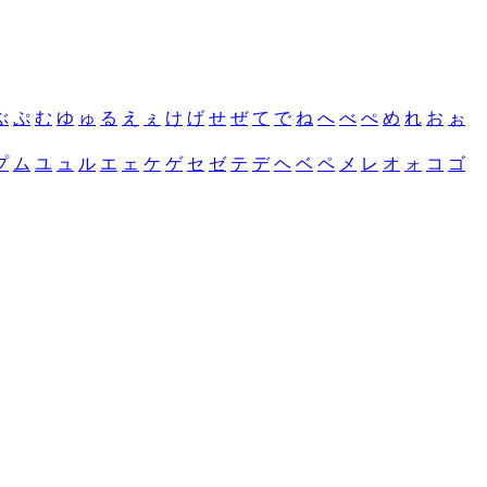
ぶ
ぷ
む
ゆ
ゅ
る
え
ぇ
け
げ
せ
ぜ
て
で
ね
へ
べ
ぺ
め
れ
お
ぉ
プ
ム
ユ
ュ
ル
エ
ェ
ケ
ゲ
セ
ゼ
テ
デ
ヘ
ベ
ペ
メ
レ
オ
ォ
コ
ゴ