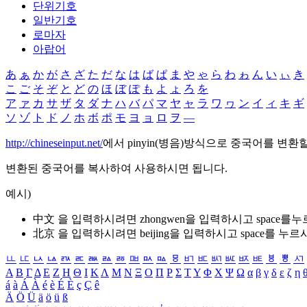
단위기호
일반기호
로마자
아랍어
あ
ぁ
か
が
さ
ざ
た
だ
な
は
ば
ぱ
ま
や
ゃ
ら
わ
ゎ
ん
い
ぃ
き
こ
ご
そ
ぞ
と
ど
の
ほ
ぼ
ぽ
も
よ
ょ
ろ
を
ア
ァ
カ
サ
ザ
タ
ダ
ナ
ハ
バ
パ
マ
ヤ
ャ
ラ
ワ
ヮ
ン
イ
ィ
キ
ギ
ソ
ゾ
ト
ド
ノ
ホ
ボ
ポ
モ
ヨ
ョ
ロ
ヲ
―
http://chineseinput.net/
에서 pinyin(병음)방식으로 중국어를 변환
변환된 중국어를 복사하여 사용하시면 됩니다.
예시)
中文 을 입력하시려면
zhongwen
을 입력하시고 space를
北京 을 입력하시려면
beijing
을 입력하시고 space를 누르
ㅥ
ㅦ
ㅧ
ㅨ
ㅩ
ㅪ
ㅫ
ㅬ
ㅭ
ㅮ
ㅯ
ㅰ
ㅱ
ㅲ
ㅳ
ㅴ
ㅵ
ㅶ
ㅷ
ㅸ
ㅹ
ㅺ
Α
Β
Γ
Δ
Ε
Ζ
Η
Θ
Ι
Κ
Λ
Μ
Ν
Ξ
Ο
Π
Ρ
Σ
Τ
Υ
Φ
Χ
Ψ
Ω
α
β
γ
δ
ε
ζ
η
á
à
Á
À
é
è
É
È
ç
Ç
ê
Ä
Ö
Ü
ä
ö
ü
ß