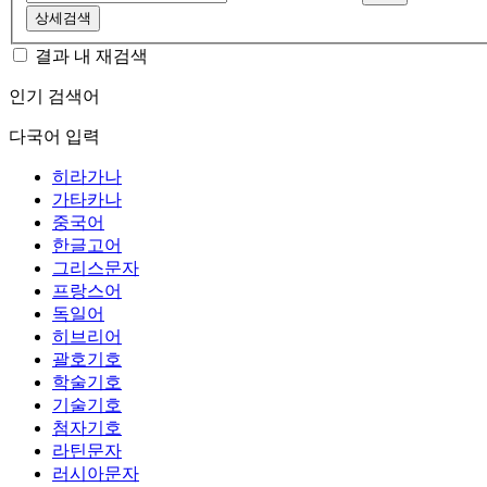
상세검색
결과 내 재검색
인기 검색어
다국어 입력
히라가나
가타카나
중국어
한글고어
그리스문자
프랑스어
독일어
히브리어
괄호기호
학술기호
기술기호
첨자기호
라틴문자
러시아문자