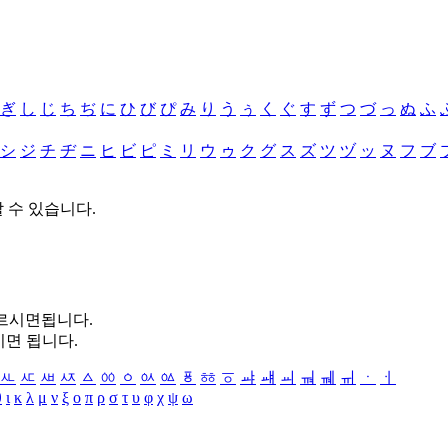
ぎ
し
じ
ち
ぢ
に
ひ
び
ぴ
み
り
う
ぅ
く
ぐ
す
ず
つ
づ
っ
ぬ
ふ
シ
ジ
チ
ヂ
ニ
ヒ
ビ
ピ
ミ
リ
ウ
ゥ
ク
グ
ス
ズ
ツ
ヅ
ッ
ヌ
フ
ブ
할 수 있습니다.
누르시면됩니다.
시면 됩니다.
ㅻ
ㅼ
ㅽ
ㅾ
ㅿ
ㆀ
ㆁ
ㆂ
ㆃ
ㆄ
ㆅ
ㆆ
ㆇ
ㆈ
ㆉ
ㆊ
ㆋ
ㆌ
ㆍ
ㆎ
θ
ι
κ
λ
μ
ν
ξ
ο
π
ρ
σ
τ
υ
φ
χ
ψ
ω