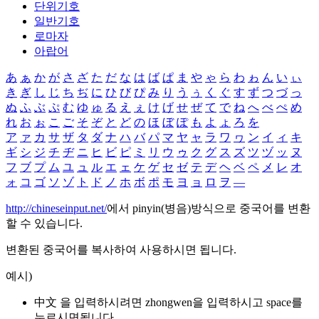
단위기호
일반기호
로마자
아랍어
あ
ぁ
か
が
さ
ざ
た
だ
な
は
ば
ぱ
ま
や
ゃ
ら
わ
ゎ
ん
い
ぃ
き
ぎ
し
じ
ち
ぢ
に
ひ
び
ぴ
み
り
う
ぅ
く
ぐ
す
ず
つ
づ
っ
ぬ
ふ
ぶ
ぷ
む
ゆ
ゅ
る
え
ぇ
け
げ
せ
ぜ
て
で
ね
へ
べ
ぺ
め
れ
お
ぉ
こ
ご
そ
ぞ
と
ど
の
ほ
ぼ
ぽ
も
よ
ょ
ろ
を
ア
ァ
カ
サ
ザ
タ
ダ
ナ
ハ
バ
パ
マ
ヤ
ャ
ラ
ワ
ヮ
ン
イ
ィ
キ
ギ
シ
ジ
チ
ヂ
ニ
ヒ
ビ
ピ
ミ
リ
ウ
ゥ
ク
グ
ス
ズ
ツ
ヅ
ッ
ヌ
フ
ブ
プ
ム
ユ
ュ
ル
エ
ェ
ケ
ゲ
セ
ゼ
テ
デ
ヘ
ベ
ペ
メ
レ
オ
ォ
コ
ゴ
ソ
ゾ
ト
ド
ノ
ホ
ボ
ポ
モ
ヨ
ョ
ロ
ヲ
―
http://chineseinput.net/
에서 pinyin(병음)방식으로 중국어를 변환
할 수 있습니다.
변환된 중국어를 복사하여 사용하시면 됩니다.
예시)
中文 을 입력하시려면
zhongwen
을 입력하시고 space를
누르시면됩니다.