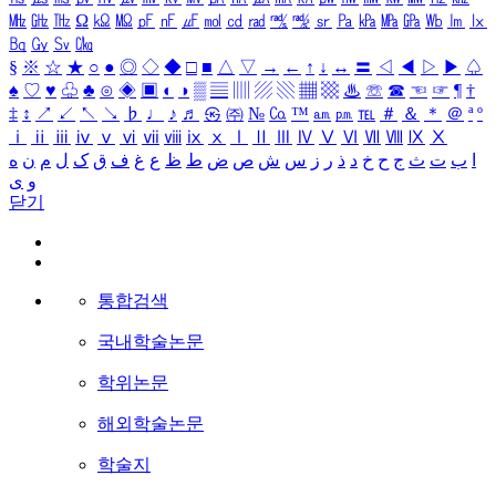
㎒
㎓
㎔
Ω
㏀
㏁
㎊
㎋
㎌
㏖
㏅
㎭
㎮
㎯
㏛
㎩
㎪
㎫
㎬
㏝
㏐
㏓
㏃
㏉
㏜
㏆
§
※
☆
★
○
●
◎
◇
◆
□
■
△
▽
→
←
↑
↓
↔
〓
◁
◀
▷
▶
♤
♠
♡
♥
♧
♣
⊙
◈
▣
◐
◑
▒
▤
▥
▨
▧
▦
▩
♨
☏
☎
☜
☞
¶
†
‡
↕
↗
↙
↖
↘
♭
♩
♪
♬
㉿
㈜
№
㏇
™
㏂
㏘
℡
＃
＆
＊
＠
ª
º
ⅰ
ⅱ
ⅲ
ⅳ
ⅴ
ⅵ
ⅶ
ⅷ
ⅸ
ⅹ
Ⅰ
Ⅱ
Ⅲ
Ⅳ
Ⅴ
Ⅵ
Ⅶ
Ⅷ
Ⅸ
Ⅹ
ا
ب
ت
ث
ج
ح
خ
د
ذ
ر
ز
س
ش
ص
ض
ط
ظ
ع
غ
ف
ق
ک
ل
م
ن
ه
و
ی
닫기
통합검색
국내학술논문
학위논문
해외학술논문
학술지