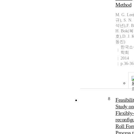
Method
M. G. Le
규), S. N
석년),F. Ba
H. Bok(
호),D. J.
동진)
한국소
학회
2014
p.36-36
8
Feasibili
Study on
Flexibly-
reconfig
Roll For
Process 