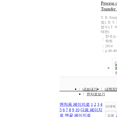
Process 
Transfer
Y. B. Ki
범), B. S.
범수),T. 
태완)
한국소
학회
2014
p.40-40
내보내기
내책장
한자로보기
맨처음 페이지로
1
2
3
4
10개씩
5
6
7
8
9
10
다음 페이지
로
맨끝 페이지로
조회