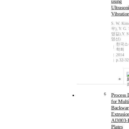
using
Ultrason
Vibratio
S. W. K
우), Y. G.
영길),Y. S
영선)
한국소
학회
2014
p.32-32
6
Process 
for Multi
Backwar
Extrusio
Al3003-
Plates