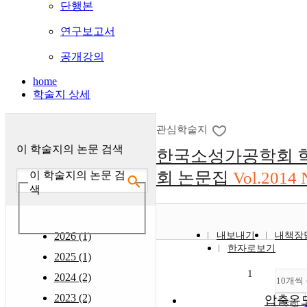
단행본
연구보고서
공개강의
home
학술지 상세
관심학술지
이 학술지의 논문 검색
한국소성가공학회 
회 논문집
Vol.2014 
이 학술지의 논문 검
색
2026 (1)
내보내기
내책장
한자로보기
2025 (1)
1
2024 (2)
10개씩
2023 (2)
압출온
조회