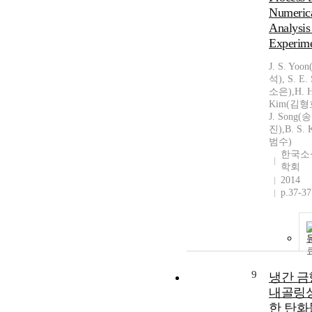
Numeric
Analysis 
Experim
J. S. Yo
석), S. E.
소은),H. H
Kim(김형호
J. Song(
진),B. S.
범수)
한국소
학회
2014
p.37-37
9
냉간 
내골링
한 탄화