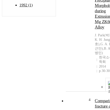
Precipita
1992 (1)
Morphol
during
Extrusio
Mg ZK6
Alloy
J. Park(
K. H. Ju
호),G. A.
근안),B. 
병민)
한국소
학회
2014
p.30-30
4
Compari
fracture c