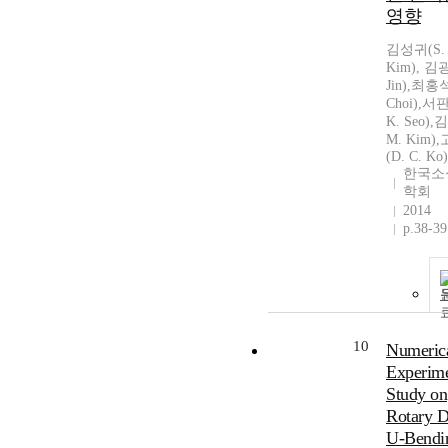
영향
김성귀(S. 
Kim), 김광
Jin),최홍석
Choi),서판
K. Seo),
M. Kim)
(D. C. Ko)
한국소
학회
2014
p.38-39
10
Numerica
Experime
Study on
Rotary 
U-Bendi