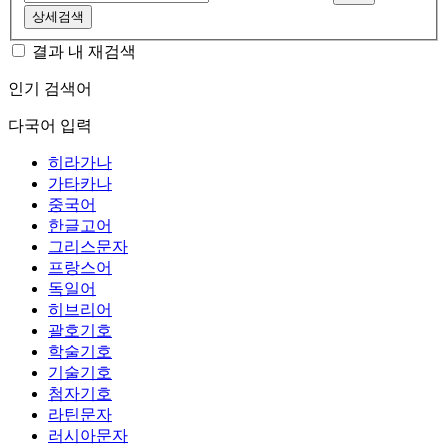
상세검색
결과 내 재검색
인기 검색어
다국어 입력
히라가나
가타카나
중국어
한글고어
그리스문자
프랑스어
독일어
히브리어
괄호기호
학술기호
기술기호
첨자기호
라틴문자
러시아문자