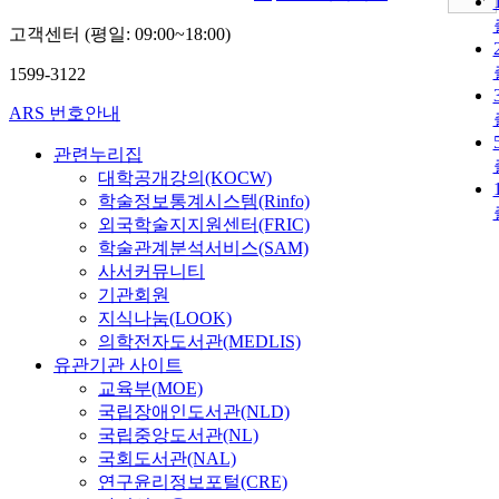
고객센터 (평일: 09:00~18:00)
1599-3122
ARS 번호안내
관련누리집
대학공개강의(KOCW)
학술정보통계시스템(Rinfo)
외국학술지지원센터(FRIC)
학술관계분석서비스(SAM)
사서커뮤니티
기관회원
지식나눔(LOOK)
의학전자도서관(MEDLIS)
유관기관 사이트
교육부(MOE)
국립장애인도서관(NLD)
국립중앙도서관(NL)
국회도서관(NAL)
연구윤리정보포털(CRE)