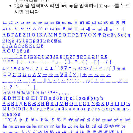
北京 을 입력하시려면
beijing
을 입력하시고 space를 누르
시면 됩니다.
ㅥ
ㅦ
ㅧ
ㅨ
ㅩ
ㅪ
ㅫ
ㅬ
ㅭ
ㅮ
ㅯ
ㅰ
ㅱ
ㅲ
ㅳ
ㅴ
ㅵ
ㅶ
ㅷ
ㅸ
ㅹ
ㅺ
ㅻ
ㅼ
ㅽ
ㅾ
ㅿ
ㆀ
ㆁ
ㆂ
ㆃ
ㆄ
ㆅ
ㆆ
ㆇ
ㆈ
ㆉ
ㆊ
ㆋ
ㆌ
ㆍ
ㆎ
Α
Β
Γ
Δ
Ε
Ζ
Η
Θ
Ι
Κ
Λ
Μ
Ν
Ξ
Ο
Π
Ρ
Σ
Τ
Υ
Φ
Χ
Ψ
Ω
α
β
γ
δ
ε
ζ
η
θ
ι
κ
λ
μ
ν
ξ
ο
π
ρ
σ
τ
υ
φ
χ
ψ
ω
á
à
Á
À
é
è
É
È
ç
Ç
ê
Ä
Ö
Ü
ä
ö
ü
ß
ְ
ֳ
ֲ
ֱ
ָ
ַ
ֵ
ֶ
ִ
ֹ
ּ
ֻ
ׂ
ׁ
ּ
ב
ה
נ
מ
צ
ת
ץ
ש
ד
ג
כ
ע
י
ח
ל
ך
ף
ק
ר
א
ט
ו
ן
ם
פ
‘
’
“
”
〔
〕
〈
〉
「
」
『
』
【
】
＂
（
）
［
］
｛
｝
±
×
÷
≠
≤
≥
∞
∴
♂
♀
∠
⊥
⌒
∂
∇
≡
≒
≪
≫
√
∽
∝
∵
∫
∬
∈
∋
⊆
⊇
⊂
⊃
∪
∩
∧
∨
￢
⇒
⇔
∀
∃
∮
∑
∏
＋
－
＜
＝
＞
、
。
·
‥
…
¨
〃
―
∥
＼
∼
´
～
ˇ
˘
˝
˚
˙
¸
˛
¡
¿
ː
！
＇
，
．
／
：
；
？
＾
＿
｀
｜
½
⅓
⅔
¼
¾
⅛
⅜
⅝
⅞
¹
²
³
⁴
ⁿ
₁
₂
₃
₄
Æ
Ð
Ħ
Ĳ
Ł
Ø
Œ
Þ
Ŧ
Ŋ
æ
đ
ð
ħ
ı
ĳ
ĸ
ŀ
ł
ø
œ
ß
þ
ŧ
ŋ
ŉ
А
Б
В
Г
Д
Е
Ё
Ж
З
И
Й
К
Л
М
Н
О
П
Р
С
Т
У
Ф
Х
Ц
Ч
Ш
Щ
Ъ
Ы
Ь
Э
Ю
Я
а
б
в
г
д
е
ё
ж
з
и
й
к
л
м
н
о
п
р
с
т
у
ф
х
ц
ч
ш
щ
ъ
ы
ь
э
ю
я
′
″
℃
Å
￠
￡
￥
¤
℉
‰
＄
％
Ｆ
￦
㎕
㎖
㎗
ℓ
㎘
㏄
㎣
㎤
㎥
㎦
㎙
㎚
㎛
㎜
㎝
㎞
㎟
㎠
㎡
㎢
㏊
㎍
㎎
㎏
㏏
㎈
㎉
㏈
㎧
㎨
㎰
㎱
㎲
㎳
㎴
㎵
㎶
㎷
㎸
㎹
㎀
㎁
㎂
㎃
㎄
㎺
㎻
㎽
㎾
㎿
㎐
㎑