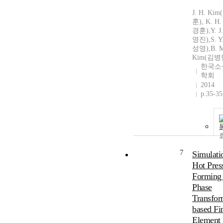
J. H. Ki
훈), K. H.
경훈),Y. J
영진),S. Y
성영),B. 
Kim(김병
한국소
학회
2014
p.35-35
7
Simulati
Hot Pres
Forming 
Phase
Transfor
based Fin
Element