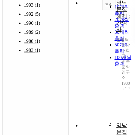
영남
조회
1993 (1)
10개씩
문집
출력
1992 (5)
해제 :
20개씩
간행
1990 (1)
출력
사
1989 (2)
30개씩
출력
권병탁
1988 (1)
50개씩
영남
1983 (1)
대학
출력
교
100개씩
민족
출력
문화
연구
소
1988
p.1-2
2
영남
문집