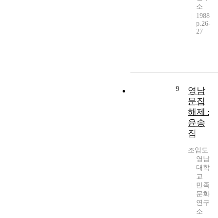
소
1988
p.26-
27
9
영남
문집
해제 :
윤송
집
조임도
영남
대학
교
민족
문화
연구
소