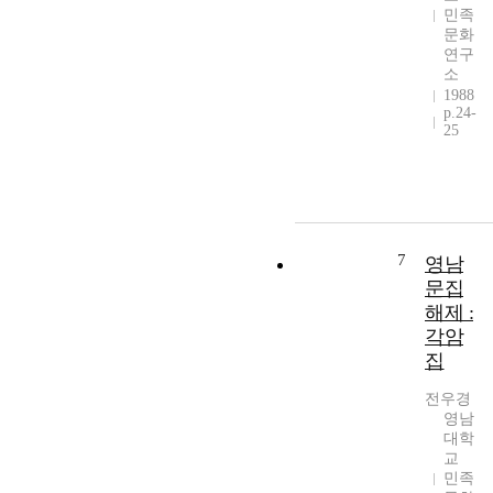
민족
문화
연구
소
1988
p.24-
25
7
영남
문집
해제 :
각암
집
전우경
영남
대학
교
민족