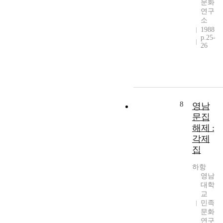
문화
연구
소
1988
p.25-
26
8
영남
문집
해제 :
각제
집
하항
영남
대학
교
민족
문화
연구