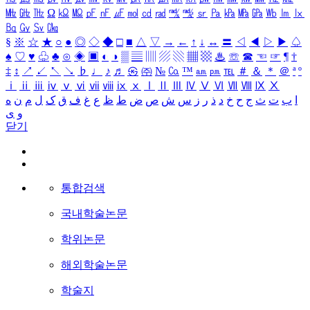
㎒
㎓
㎔
Ω
㏀
㏁
㎊
㎋
㎌
㏖
㏅
㎭
㎮
㎯
㏛
㎩
㎪
㎫
㎬
㏝
㏐
㏓
㏃
㏉
㏜
㏆
§
※
☆
★
○
●
◎
◇
◆
□
■
△
▽
→
←
↑
↓
↔
〓
◁
◀
▷
▶
♤
♠
♡
♥
♧
♣
⊙
◈
▣
◐
◑
▒
▤
▥
▨
▧
▦
▩
♨
☏
☎
☜
☞
¶
†
‡
↕
↗
↙
↖
↘
♭
♩
♪
♬
㉿
㈜
№
㏇
™
㏂
㏘
℡
＃
＆
＊
＠
ª
º
ⅰ
ⅱ
ⅲ
ⅳ
ⅴ
ⅵ
ⅶ
ⅷ
ⅸ
ⅹ
Ⅰ
Ⅱ
Ⅲ
Ⅳ
Ⅴ
Ⅵ
Ⅶ
Ⅷ
Ⅸ
Ⅹ
ا
ب
ت
ث
ج
ح
خ
د
ذ
ر
ز
س
ش
ص
ض
ط
ظ
ع
غ
ف
ق
ک
ل
م
ن
ه
و
ی
닫기
통합검색
국내학술논문
학위논문
해외학술논문
학술지