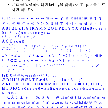
北京 을 입력하시려면
beijing
을 입력하시고 space를 누르
시면 됩니다.
ㅥ
ㅦ
ㅧ
ㅨ
ㅩ
ㅪ
ㅫ
ㅬ
ㅭ
ㅮ
ㅯ
ㅰ
ㅱ
ㅲ
ㅳ
ㅴ
ㅵ
ㅶ
ㅷ
ㅸ
ㅹ
ㅺ
ㅻ
ㅼ
ㅽ
ㅾ
ㅿ
ㆀ
ㆁ
ㆂ
ㆃ
ㆄ
ㆅ
ㆆ
ㆇ
ㆈ
ㆉ
ㆊ
ㆋ
ㆌ
ㆍ
ㆎ
Α
Β
Γ
Δ
Ε
Ζ
Η
Θ
Ι
Κ
Λ
Μ
Ν
Ξ
Ο
Π
Ρ
Σ
Τ
Υ
Φ
Χ
Ψ
Ω
α
β
γ
δ
ε
ζ
η
θ
ι
κ
λ
μ
ν
ξ
ο
π
ρ
σ
τ
υ
φ
χ
ψ
ω
á
à
Á
À
é
è
É
È
ç
Ç
ê
Ä
Ö
Ü
ä
ö
ü
ß
ְ
ֳ
ֲ
ֱ
ָ
ַ
ֵ
ֶ
ִ
ֹ
ּ
ֻ
ׂ
ׁ
ּ
ב
ה
נ
מ
צ
ת
ץ
ש
ד
ג
כ
ע
י
ח
ל
ך
ף
ק
ר
א
ט
ו
ן
ם
פ
‘
’
“
”
〔
〕
〈
〉
「
」
『
』
【
】
＂
（
）
［
］
｛
｝
±
×
÷
≠
≤
≥
∞
∴
♂
♀
∠
⊥
⌒
∂
∇
≡
≒
≪
≫
√
∽
∝
∵
∫
∬
∈
∋
⊆
⊇
⊂
⊃
∪
∩
∧
∨
￢
⇒
⇔
∀
∃
∮
∑
∏
＋
－
＜
＝
＞
、
。
·
‥
…
¨
〃
―
∥
＼
∼
´
～
ˇ
˘
˝
˚
˙
¸
˛
¡
¿
ː
！
＇
，
．
／
：
；
？
＾
＿
｀
｜
½
⅓
⅔
¼
¾
⅛
⅜
⅝
⅞
¹
²
³
⁴
ⁿ
₁
₂
₃
₄
Æ
Ð
Ħ
Ĳ
Ł
Ø
Œ
Þ
Ŧ
Ŋ
æ
đ
ð
ħ
ı
ĳ
ĸ
ŀ
ł
ø
œ
ß
þ
ŧ
ŋ
ŉ
А
Б
В
Г
Д
Е
Ё
Ж
З
И
Й
К
Л
М
Н
О
П
Р
С
Т
У
Ф
Х
Ц
Ч
Ш
Щ
Ъ
Ы
Ь
Э
Ю
Я
а
б
в
г
д
е
ё
ж
з
и
й
к
л
м
н
о
п
р
с
т
у
ф
х
ц
ч
ш
щ
ъ
ы
ь
э
ю
я
′
″
℃
Å
￠
￡
￥
¤
℉
‰
＄
％
Ｆ
￦
㎕
㎖
㎗
ℓ
㎘
㏄
㎣
㎤
㎥
㎦
㎙
㎚
㎛
㎜
㎝
㎞
㎟
㎠
㎡
㎢
㏊
㎍
㎎
㎏
㏏
㎈
㎉
㏈
㎧
㎨
㎰
㎱
㎲
㎳
㎴
㎵
㎶
㎷
㎸
㎹
㎀
㎁
㎂
㎃
㎄
㎺
㎻
㎽
㎾
㎿
㎐
㎑