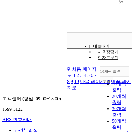
27
내보내기
내책장담기
한자로보기
맨처음 페이지
10개씩 출력
로
1
2
3
4
5
6
7
8
9
10
다음 페이지로
맨끝 페이
조회
10개씩
지로
출력
20개씩
고객센터 (평일: 09:00~18:00)
출력
30개씩
1599-3122
출력
ARS 번호안내
50개씩
출력
관련누리집