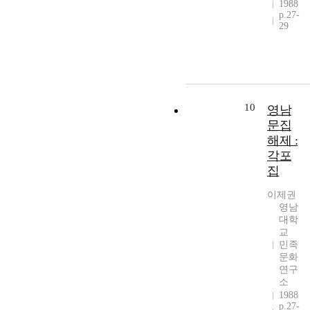
1988
p.27-
29
10
영남
문집
해제 :
각포
집
이제권
영남
대학
교
민족
문화
연구
소
1988
p.27-