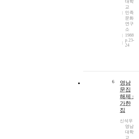
대학
교
민족
문화
연구
소
1988
p.23-
24
6
영남
문집
해제 :
가한
집
신석우
영남
대학
교