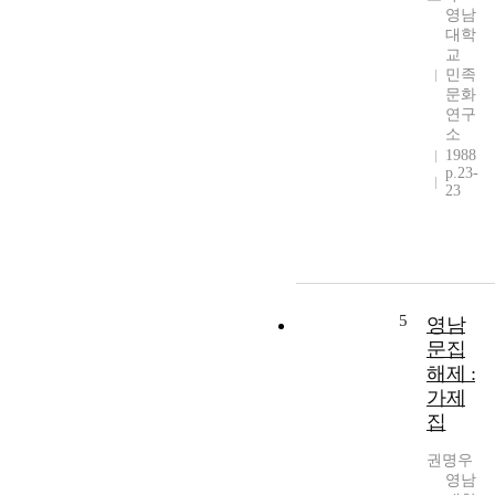
영남
대학
교
민족
문화
연구
소
1988
p.23-
23
5
영남
문집
해제 :
가제
집
권명우
영남