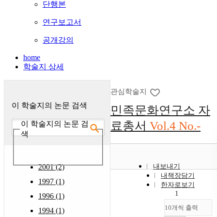
단행본
연구보고서
공개강의
home
학술지 상세
관심학술지
이 학술지의 논문 검색
민족문화연구소 자
료총서
Vol.4 No.-
이 학술지의 논문 검
색
2001 (2)
내보내기
내책장담기
1997 (1)
한자로보기
1
1996 (1)
10개씩 출력
1994 (1)