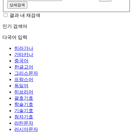
상세검색
결과 내 재검색
인기 검색어
다국어 입력
히라가나
가타카나
중국어
한글고어
그리스문자
프랑스어
독일어
히브리어
괄호기호
학술기호
기술기호
첨자기호
라틴문자
러시아문자