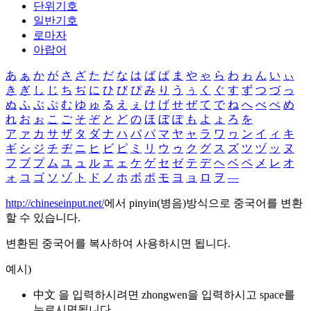
단위기호
일반기호
로마자
아랍어
あ
ぁ
か
が
さ
ざ
た
だ
な
は
ば
ぱ
ま
や
ゃ
ら
わ
ゎ
ん
い
ぃ
き
ぎ
し
じ
ち
ぢ
に
ひ
び
ぴ
み
り
う
ぅ
く
ぐ
す
ず
つ
づ
っ
ぬ
ふ
ぶ
ぷ
む
ゆ
ゅ
る
え
ぇ
け
げ
せ
ぜ
て
で
ね
へ
べ
ぺ
め
れ
お
ぉ
こ
ご
そ
ぞ
と
ど
の
ほ
ぼ
ぽ
も
よ
ょ
ろ
を
ア
ァ
カ
サ
ザ
タ
ダ
ナ
ハ
バ
パ
マ
ヤ
ャ
ラ
ワ
ヮ
ン
イ
ィ
キ
ギ
シ
ジ
チ
ヂ
ニ
ヒ
ビ
ピ
ミ
リ
ウ
ゥ
ク
グ
ス
ズ
ツ
ヅ
ッ
ヌ
フ
ブ
プ
ム
ユ
ュ
ル
エ
ェ
ケ
ゲ
セ
ゼ
テ
デ
ヘ
ベ
ペ
メ
レ
オ
ォ
コ
ゴ
ソ
ゾ
ト
ド
ノ
ホ
ボ
ポ
モ
ヨ
ョ
ロ
ヲ
―
http://chineseinput.net/
에서 pinyin(병음)방식으로 중국어를 변환
할 수 있습니다.
변환된 중국어를 복사하여 사용하시면 됩니다.
예시)
中文 을 입력하시려면
zhongwen
을 입력하시고 space를
누르시면됩니다.