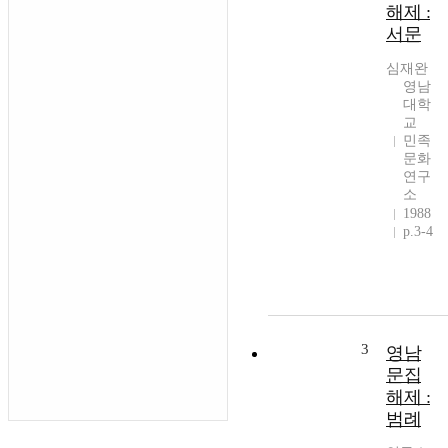
해제 :
서문
심재완
영남
대학
교
민족
문화
연구
소
1988
p.3-4
3
영남
문집
해제 :
범례