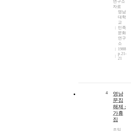
연구소
자료
영남
대학
교
민족
문화
연구
소
1988
p.21-
21
4
영남
문집
해제 :
가휴
집
조익