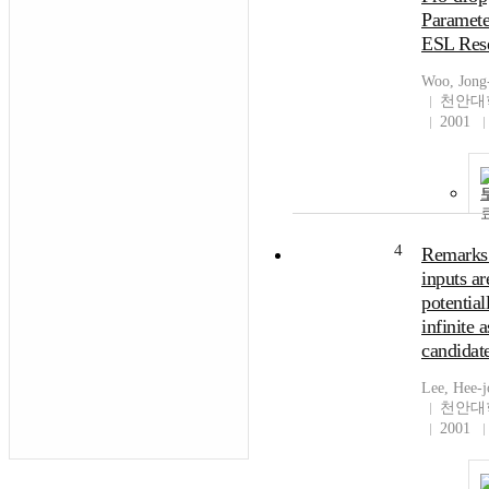
Paramete
ESL Res
Woo, Jong
천안대
2001
4
Remarks 
inputs ar
potential
infinite a
candidate
Lee, Hee-j
천안대
2001