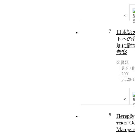
7
日本語
トペの
加に對
考察
金賢廷
천안대
2001
p.129-
8
Петербу
текст О
Мандел