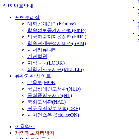
ARS 번호안내
관련누리집
대학공개강의(KOCW)
학술정보통계시스템(Rinfo)
외국학술지지원센터(FRIC)
학술관계분석서비스(SAM)
사서커뮤니티
기관회원
지식나눔(LOOK)
의학전자도서관(MEDLIS)
유관기관 사이트
교육부(MOE)
국립장애인도서관(NLD)
국립중앙도서관(NL)
국회도서관(NAL)
연구윤리정보포털(CRE)
사이언스온 (ScienceON)
이용약관
개인정보처리방침