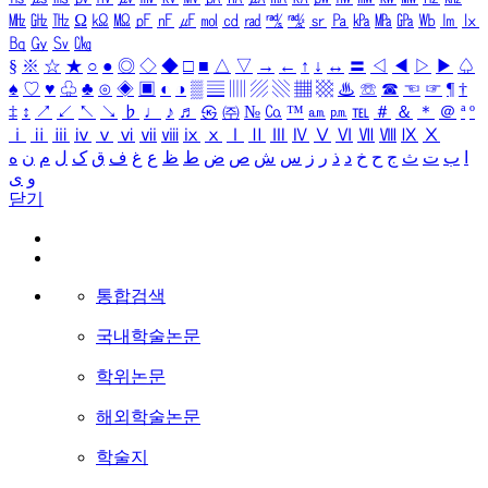
㎒
㎓
㎔
Ω
㏀
㏁
㎊
㎋
㎌
㏖
㏅
㎭
㎮
㎯
㏛
㎩
㎪
㎫
㎬
㏝
㏐
㏓
㏃
㏉
㏜
㏆
§
※
☆
★
○
●
◎
◇
◆
□
■
△
▽
→
←
↑
↓
↔
〓
◁
◀
▷
▶
♤
♠
♡
♥
♧
♣
⊙
◈
▣
◐
◑
▒
▤
▥
▨
▧
▦
▩
♨
☏
☎
☜
☞
¶
†
‡
↕
↗
↙
↖
↘
♭
♩
♪
♬
㉿
㈜
№
㏇
™
㏂
㏘
℡
＃
＆
＊
＠
ª
º
ⅰ
ⅱ
ⅲ
ⅳ
ⅴ
ⅵ
ⅶ
ⅷ
ⅸ
ⅹ
Ⅰ
Ⅱ
Ⅲ
Ⅳ
Ⅴ
Ⅵ
Ⅶ
Ⅷ
Ⅸ
Ⅹ
ا
ب
ت
ث
ج
ح
خ
د
ذ
ر
ز
س
ش
ص
ض
ط
ظ
ع
غ
ف
ق
ک
ل
م
ن
ه
و
ی
닫기
통합검색
국내학술논문
학위논문
해외학술논문
학술지