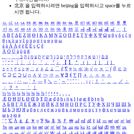
北京 을 입력하시려면
beijing
을 입력하시고 space를 누르
시면 됩니다.
ㅥ
ㅦ
ㅧ
ㅨ
ㅩ
ㅪ
ㅫ
ㅬ
ㅭ
ㅮ
ㅯ
ㅰ
ㅱ
ㅲ
ㅳ
ㅴ
ㅵ
ㅶ
ㅷ
ㅸ
ㅹ
ㅺ
ㅻ
ㅼ
ㅽ
ㅾ
ㅿ
ㆀ
ㆁ
ㆂ
ㆃ
ㆄ
ㆅ
ㆆ
ㆇ
ㆈ
ㆉ
ㆊ
ㆋ
ㆌ
ㆍ
ㆎ
Α
Β
Γ
Δ
Ε
Ζ
Η
Θ
Ι
Κ
Λ
Μ
Ν
Ξ
Ο
Π
Ρ
Σ
Τ
Υ
Φ
Χ
Ψ
Ω
α
β
γ
δ
ε
ζ
η
θ
ι
κ
λ
μ
ν
ξ
ο
π
ρ
σ
τ
υ
φ
χ
ψ
ω
á
à
Á
À
é
è
É
È
ç
Ç
ê
Ä
Ö
Ü
ä
ö
ü
ß
ְ
ֳ
ֲ
ֱ
ָ
ַ
ֵ
ֶ
ִ
ֹ
ּ
ֻ
ׂ
ׁ
ּ
ב
ה
נ
מ
צ
ת
ץ
ש
ד
ג
כ
ע
י
ח
ל
ך
ף
ק
ר
א
ט
ו
ן
ם
פ
‘
’
“
”
〔
〕
〈
〉
「
」
『
』
【
】
＂
（
）
［
］
｛
｝
±
×
÷
≠
≤
≥
∞
∴
♂
♀
∠
⊥
⌒
∂
∇
≡
≒
≪
≫
√
∽
∝
∵
∫
∬
∈
∋
⊆
⊇
⊂
⊃
∪
∩
∧
∨
￢
⇒
⇔
∀
∃
∮
∑
∏
＋
－
＜
＝
＞
、
。
·
‥
…
¨
〃
―
∥
＼
∼
´
～
ˇ
˘
˝
˚
˙
¸
˛
¡
¿
ː
！
＇
，
．
／
：
；
？
＾
＿
｀
｜
½
⅓
⅔
¼
¾
⅛
⅜
⅝
⅞
¹
²
³
⁴
ⁿ
₁
₂
₃
₄
Æ
Ð
Ħ
Ĳ
Ł
Ø
Œ
Þ
Ŧ
Ŋ
æ
đ
ð
ħ
ı
ĳ
ĸ
ŀ
ł
ø
œ
ß
þ
ŧ
ŋ
ŉ
А
Б
В
Г
Д
Е
Ё
Ж
З
И
Й
К
Л
М
Н
О
П
Р
С
Т
У
Ф
Х
Ц
Ч
Ш
Щ
Ъ
Ы
Ь
Э
Ю
Я
а
б
в
г
д
е
ё
ж
з
и
й
к
л
м
н
о
п
р
с
т
у
ф
х
ц
ч
ш
щ
ъ
ы
ь
э
ю
я
′
″
℃
Å
￠
￡
￥
¤
℉
‰
＄
％
Ｆ
￦
㎕
㎖
㎗
ℓ
㎘
㏄
㎣
㎤
㎥
㎦
㎙
㎚
㎛
㎜
㎝
㎞
㎟
㎠
㎡
㎢
㏊
㎍
㎎
㎏
㏏
㎈
㎉
㏈
㎧
㎨
㎰
㎱
㎲
㎳
㎴
㎵
㎶
㎷
㎸
㎹
㎀
㎁
㎂
㎃
㎄
㎺
㎻
㎽
㎾
㎿
㎐
㎑