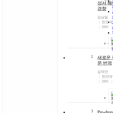
성서 해
경향
김남일
천안대
2001
2
새로운
문 번역
김덕만
천안대
2001
3
Pro-drop