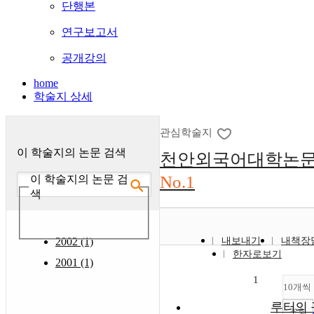
단행본
연구보고서
공개강의
home
학술지 상세
관심학술지
이 학술지의 논문 검색
천안외국어대학논
No.1
이 학술지의 논문 검
색
2002 (1)
내보내기
내책장
한자로보기
2001 (1)
1
10개씩
루터의 
조회