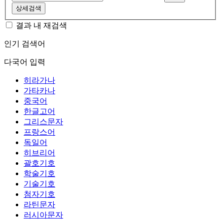
상세검색
결과 내 재검색
인기 검색어
다국어 입력
히라가나
가타카나
중국어
한글고어
그리스문자
프랑스어
독일어
히브리어
괄호기호
학술기호
기술기호
첨자기호
라틴문자
러시아문자