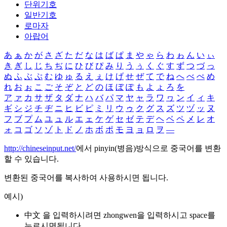
단위기호
일반기호
로마자
아랍어
あ
ぁ
か
が
さ
ざ
た
だ
な
は
ば
ぱ
ま
や
ゃ
ら
わ
ゎ
ん
い
ぃ
き
ぎ
し
じ
ち
ぢ
に
ひ
び
ぴ
み
り
う
ぅ
く
ぐ
す
ず
つ
づ
っ
ぬ
ふ
ぶ
ぷ
む
ゆ
ゅ
る
え
ぇ
け
げ
せ
ぜ
て
で
ね
へ
べ
ぺ
め
れ
お
ぉ
こ
ご
そ
ぞ
と
ど
の
ほ
ぼ
ぽ
も
よ
ょ
ろ
を
ア
ァ
カ
サ
ザ
タ
ダ
ナ
ハ
バ
パ
マ
ヤ
ャ
ラ
ワ
ヮ
ン
イ
ィ
キ
ギ
シ
ジ
チ
ヂ
ニ
ヒ
ビ
ピ
ミ
リ
ウ
ゥ
ク
グ
ス
ズ
ツ
ヅ
ッ
ヌ
フ
ブ
プ
ム
ユ
ュ
ル
エ
ェ
ケ
ゲ
セ
ゼ
テ
デ
ヘ
ベ
ペ
メ
レ
オ
ォ
コ
ゴ
ソ
ゾ
ト
ド
ノ
ホ
ボ
ポ
モ
ヨ
ョ
ロ
ヲ
―
http://chineseinput.net/
에서 pinyin(병음)방식으로 중국어를 변환
할 수 있습니다.
변환된 중국어를 복사하여 사용하시면 됩니다.
예시)
中文 을 입력하시려면
zhongwen
을 입력하시고 space를
누르시면됩니다.