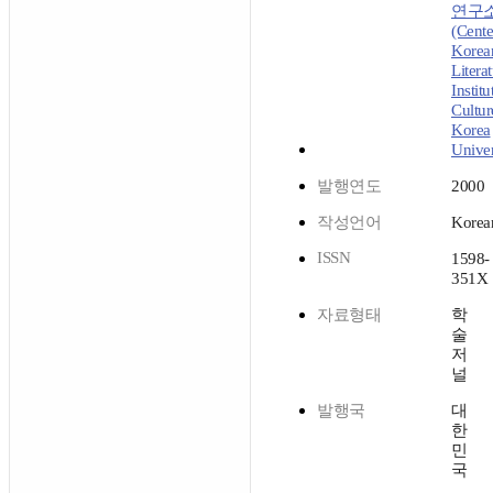
연구
(Cente
Korea
Litera
Institu
Cultur
Korea
Univer
발행연도
2000
작성언어
Korea
ISSN
1598-
351X
자료형태
학
술
저
널
발행국
대
한
민
국