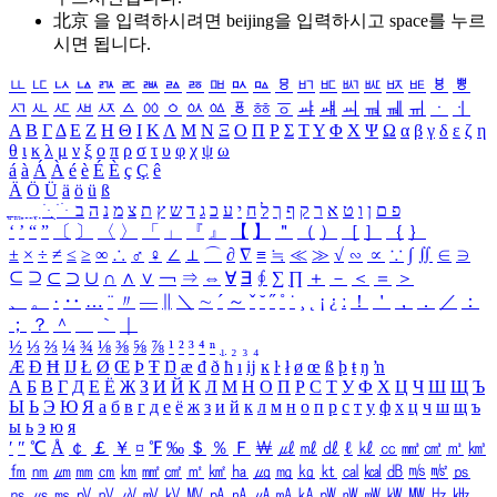
北京 을 입력하시려면
beijing
을 입력하시고 space를 누르
시면 됩니다.
ㅥ
ㅦ
ㅧ
ㅨ
ㅩ
ㅪ
ㅫ
ㅬ
ㅭ
ㅮ
ㅯ
ㅰ
ㅱ
ㅲ
ㅳ
ㅴ
ㅵ
ㅶ
ㅷ
ㅸ
ㅹ
ㅺ
ㅻ
ㅼ
ㅽ
ㅾ
ㅿ
ㆀ
ㆁ
ㆂ
ㆃ
ㆄ
ㆅ
ㆆ
ㆇ
ㆈ
ㆉ
ㆊ
ㆋ
ㆌ
ㆍ
ㆎ
Α
Β
Γ
Δ
Ε
Ζ
Η
Θ
Ι
Κ
Λ
Μ
Ν
Ξ
Ο
Π
Ρ
Σ
Τ
Υ
Φ
Χ
Ψ
Ω
α
β
γ
δ
ε
ζ
η
θ
ι
κ
λ
μ
ν
ξ
ο
π
ρ
σ
τ
υ
φ
χ
ψ
ω
á
à
Á
À
é
è
É
È
ç
Ç
ê
Ä
Ö
Ü
ä
ö
ü
ß
ְ
ֳ
ֲ
ֱ
ָ
ַ
ֵ
ֶ
ִ
ֹ
ּ
ֻ
ׂ
ׁ
ּ
ב
ה
נ
מ
צ
ת
ץ
ש
ד
ג
כ
ע
י
ח
ל
ך
ף
ק
ר
א
ט
ו
ן
ם
פ
‘
’
“
”
〔
〕
〈
〉
「
」
『
』
【
】
＂
（
）
［
］
｛
｝
±
×
÷
≠
≤
≥
∞
∴
♂
♀
∠
⊥
⌒
∂
∇
≡
≒
≪
≫
√
∽
∝
∵
∫
∬
∈
∋
⊆
⊇
⊂
⊃
∪
∩
∧
∨
￢
⇒
⇔
∀
∃
∮
∑
∏
＋
－
＜
＝
＞
、
。
·
‥
…
¨
〃
―
∥
＼
∼
´
～
ˇ
˘
˝
˚
˙
¸
˛
¡
¿
ː
！
＇
，
．
／
：
；
？
＾
＿
｀
｜
½
⅓
⅔
¼
¾
⅛
⅜
⅝
⅞
¹
²
³
⁴
ⁿ
₁
₂
₃
₄
Æ
Ð
Ħ
Ĳ
Ł
Ø
Œ
Þ
Ŧ
Ŋ
æ
đ
ð
ħ
ı
ĳ
ĸ
ŀ
ł
ø
œ
ß
þ
ŧ
ŋ
ŉ
А
Б
В
Г
Д
Е
Ё
Ж
З
И
Й
К
Л
М
Н
О
П
Р
С
Т
У
Ф
Х
Ц
Ч
Ш
Щ
Ъ
Ы
Ь
Э
Ю
Я
а
б
в
г
д
е
ё
ж
з
и
й
к
л
м
н
о
п
р
с
т
у
ф
х
ц
ч
ш
щ
ъ
ы
ь
э
ю
я
′
″
℃
Å
￠
￡
￥
¤
℉
‰
＄
％
Ｆ
￦
㎕
㎖
㎗
ℓ
㎘
㏄
㎣
㎤
㎥
㎦
㎙
㎚
㎛
㎜
㎝
㎞
㎟
㎠
㎡
㎢
㏊
㎍
㎎
㎏
㏏
㎈
㎉
㏈
㎧
㎨
㎰
㎱
㎲
㎳
㎴
㎵
㎶
㎷
㎸
㎹
㎀
㎁
㎂
㎃
㎄
㎺
㎻
㎽
㎾
㎿
㎐
㎑