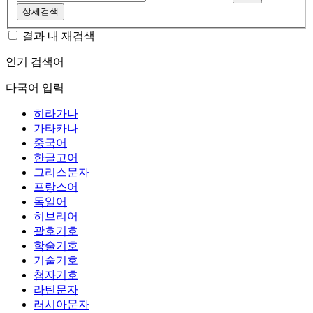
상세검색
결과 내 재검색
인기 검색어
다국어 입력
히라가나
가타카나
중국어
한글고어
그리스문자
프랑스어
독일어
히브리어
괄호기호
학술기호
기술기호
첨자기호
라틴문자
러시아문자