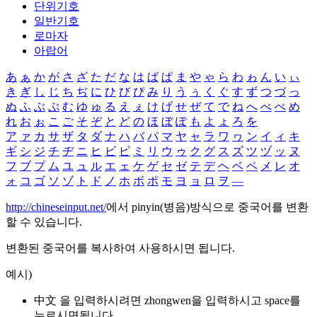
단위기호
일반기호
로마자
아랍어
あ
ぁ
か
が
さ
ざ
た
だ
な
は
ば
ぱ
ま
や
ゃ
ら
わ
ゎ
ん
い
ぃ
き
ぎ
し
じ
ち
ぢ
に
ひ
び
ぴ
み
り
う
ぅ
く
ぐ
す
ず
つ
づ
っ
ぬ
ふ
ぶ
ぷ
む
ゆ
ゅ
る
え
ぇ
け
げ
せ
ぜ
て
で
ね
へ
べ
ぺ
め
れ
お
ぉ
こ
ご
そ
ぞ
と
ど
の
ほ
ぼ
ぽ
も
よ
ょ
ろ
を
ア
ァ
カ
サ
ザ
タ
ダ
ナ
ハ
バ
パ
マ
ヤ
ャ
ラ
ワ
ヮ
ン
イ
ィ
キ
ギ
シ
ジ
チ
ヂ
ニ
ヒ
ビ
ピ
ミ
リ
ウ
ゥ
ク
グ
ス
ズ
ツ
ヅ
ッ
ヌ
フ
ブ
プ
ム
ユ
ュ
ル
エ
ェ
ケ
ゲ
セ
ゼ
テ
デ
ヘ
ベ
ペ
メ
レ
オ
ォ
コ
ゴ
ソ
ゾ
ト
ド
ノ
ホ
ボ
ポ
モ
ヨ
ョ
ロ
ヲ
―
http://chineseinput.net/
에서 pinyin(병음)방식으로 중국어를 변환
할 수 있습니다.
변환된 중국어를 복사하여 사용하시면 됩니다.
예시)
中文 을 입력하시려면
zhongwen
을 입력하시고 space를
누르시면됩니다.