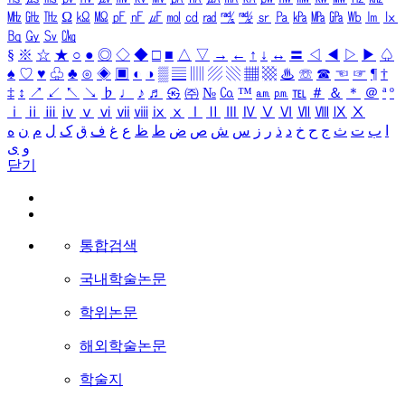
㎒
㎓
㎔
Ω
㏀
㏁
㎊
㎋
㎌
㏖
㏅
㎭
㎮
㎯
㏛
㎩
㎪
㎫
㎬
㏝
㏐
㏓
㏃
㏉
㏜
㏆
§
※
☆
★
○
●
◎
◇
◆
□
■
△
▽
→
←
↑
↓
↔
〓
◁
◀
▷
▶
♤
♠
♡
♥
♧
♣
⊙
◈
▣
◐
◑
▒
▤
▥
▨
▧
▦
▩
♨
☏
☎
☜
☞
¶
†
‡
↕
↗
↙
↖
↘
♭
♩
♪
♬
㉿
㈜
№
㏇
™
㏂
㏘
℡
＃
＆
＊
＠
ª
º
ⅰ
ⅱ
ⅲ
ⅳ
ⅴ
ⅵ
ⅶ
ⅷ
ⅸ
ⅹ
Ⅰ
Ⅱ
Ⅲ
Ⅳ
Ⅴ
Ⅵ
Ⅶ
Ⅷ
Ⅸ
Ⅹ
ا
ب
ت
ث
ج
ح
خ
د
ذ
ر
ز
س
ش
ص
ض
ط
ظ
ع
غ
ف
ق
ک
ل
م
ن
ه
و
ی
닫기
통합검색
국내학술논문
학위논문
해외학술논문
학술지