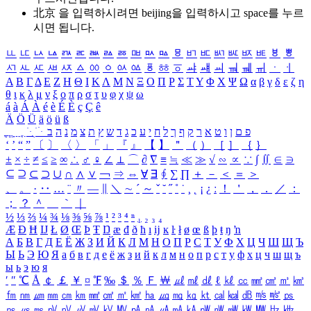
北京 을 입력하시려면
beijing
을 입력하시고 space를 누르
시면 됩니다.
ㅥ
ㅦ
ㅧ
ㅨ
ㅩ
ㅪ
ㅫ
ㅬ
ㅭ
ㅮ
ㅯ
ㅰ
ㅱ
ㅲ
ㅳ
ㅴ
ㅵ
ㅶ
ㅷ
ㅸ
ㅹ
ㅺ
ㅻ
ㅼ
ㅽ
ㅾ
ㅿ
ㆀ
ㆁ
ㆂ
ㆃ
ㆄ
ㆅ
ㆆ
ㆇ
ㆈ
ㆉ
ㆊ
ㆋ
ㆌ
ㆍ
ㆎ
Α
Β
Γ
Δ
Ε
Ζ
Η
Θ
Ι
Κ
Λ
Μ
Ν
Ξ
Ο
Π
Ρ
Σ
Τ
Υ
Φ
Χ
Ψ
Ω
α
β
γ
δ
ε
ζ
η
θ
ι
κ
λ
μ
ν
ξ
ο
π
ρ
σ
τ
υ
φ
χ
ψ
ω
á
à
Á
À
é
è
É
È
ç
Ç
ê
Ä
Ö
Ü
ä
ö
ü
ß
ְ
ֳ
ֲ
ֱ
ָ
ַ
ֵ
ֶ
ִ
ֹ
ּ
ֻ
ׂ
ׁ
ּ
ב
ה
נ
מ
צ
ת
ץ
ש
ד
ג
כ
ע
י
ח
ל
ך
ף
ק
ר
א
ט
ו
ן
ם
פ
‘
’
“
”
〔
〕
〈
〉
「
」
『
』
【
】
＂
（
）
［
］
｛
｝
±
×
÷
≠
≤
≥
∞
∴
♂
♀
∠
⊥
⌒
∂
∇
≡
≒
≪
≫
√
∽
∝
∵
∫
∬
∈
∋
⊆
⊇
⊂
⊃
∪
∩
∧
∨
￢
⇒
⇔
∀
∃
∮
∑
∏
＋
－
＜
＝
＞
、
。
·
‥
…
¨
〃
―
∥
＼
∼
´
～
ˇ
˘
˝
˚
˙
¸
˛
¡
¿
ː
！
＇
，
．
／
：
；
？
＾
＿
｀
｜
½
⅓
⅔
¼
¾
⅛
⅜
⅝
⅞
¹
²
³
⁴
ⁿ
₁
₂
₃
₄
Æ
Ð
Ħ
Ĳ
Ł
Ø
Œ
Þ
Ŧ
Ŋ
æ
đ
ð
ħ
ı
ĳ
ĸ
ŀ
ł
ø
œ
ß
þ
ŧ
ŋ
ŉ
А
Б
В
Г
Д
Е
Ё
Ж
З
И
Й
К
Л
М
Н
О
П
Р
С
Т
У
Ф
Х
Ц
Ч
Ш
Щ
Ъ
Ы
Ь
Э
Ю
Я
а
б
в
г
д
е
ё
ж
з
и
й
к
л
м
н
о
п
р
с
т
у
ф
х
ц
ч
ш
щ
ъ
ы
ь
э
ю
я
′
″
℃
Å
￠
￡
￥
¤
℉
‰
＄
％
Ｆ
￦
㎕
㎖
㎗
ℓ
㎘
㏄
㎣
㎤
㎥
㎦
㎙
㎚
㎛
㎜
㎝
㎞
㎟
㎠
㎡
㎢
㏊
㎍
㎎
㎏
㏏
㎈
㎉
㏈
㎧
㎨
㎰
㎱
㎲
㎳
㎴
㎵
㎶
㎷
㎸
㎹
㎀
㎁
㎂
㎃
㎄
㎺
㎻
㎽
㎾
㎿
㎐
㎑