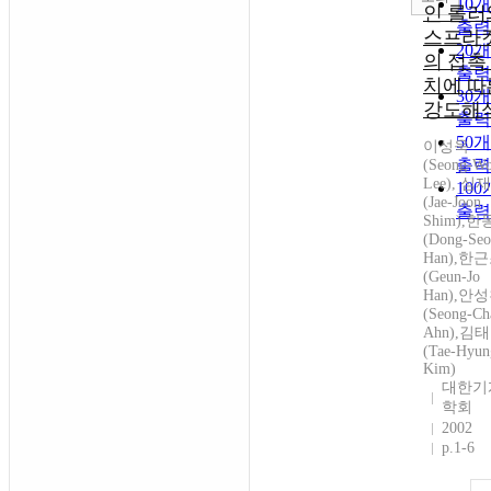
10
인 롤러
출력
스프라
20
의 접촉
출력
치에 따
30
강도해
출력
50
이성욱
출력
(Seong-W
Lee), 심
10
(Jae-Joon
출력
Shim),
(Dong-Se
Han),한
(Geun-Jo
Han),안
(Seong-Ch
Ahn),김
(Tae-Hyun
Kim)
대한기
학회
2002
p.1-6