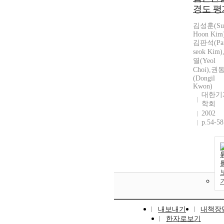
경도 평
김성훈(Su
Hoon Kim
김판석(Pa
seok Kim
열(Yeol
Choi),권
(Dongil
Kwon)
대한기
학회
2002
p.54-58
내보내기
내책장
한자로보기