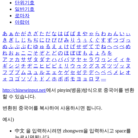
단위기호
일반기호
로마자
아랍어
あ
ぁ
か
が
さ
ざ
た
だ
な
は
ば
ぱ
ま
や
ゃ
ら
わ
ゎ
ん
い
ぃ
き
ぎ
し
じ
ち
ぢ
に
ひ
び
ぴ
み
り
う
ぅ
く
ぐ
す
ず
つ
づ
っ
ぬ
ふ
ぶ
ぷ
む
ゆ
ゅ
る
え
ぇ
け
げ
せ
ぜ
て
で
ね
へ
べ
ぺ
め
れ
お
ぉ
こ
ご
そ
ぞ
と
ど
の
ほ
ぼ
ぽ
も
よ
ょ
ろ
を
ア
ァ
カ
サ
ザ
タ
ダ
ナ
ハ
バ
パ
マ
ヤ
ャ
ラ
ワ
ヮ
ン
イ
ィ
キ
ギ
シ
ジ
チ
ヂ
ニ
ヒ
ビ
ピ
ミ
リ
ウ
ゥ
ク
グ
ス
ズ
ツ
ヅ
ッ
ヌ
フ
ブ
プ
ム
ユ
ュ
ル
エ
ェ
ケ
ゲ
セ
ゼ
テ
デ
ヘ
ベ
ペ
メ
レ
オ
ォ
コ
ゴ
ソ
ゾ
ト
ド
ノ
ホ
ボ
ポ
モ
ヨ
ョ
ロ
ヲ
―
http://chineseinput.net/
에서 pinyin(병음)방식으로 중국어를 변환
할 수 있습니다.
변환된 중국어를 복사하여 사용하시면 됩니다.
예시)
中文 을 입력하시려면
zhongwen
을 입력하시고 space를
누르시면됩니다.