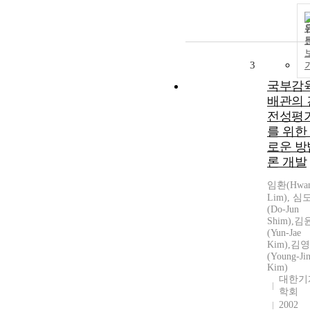
3
국부감
배관의 
전성평
를 위한
로운 방
론 개발
임환(Hwa
Lim), 심
(Do-Jun
Shim),
(Yun-Jae
Kim),김
(Young-Ji
Kim)
대한기
학회
2002