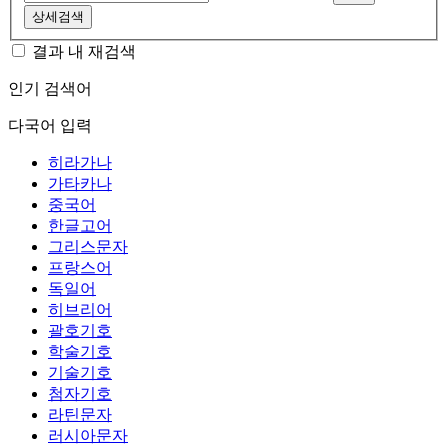
상세검색
결과 내 재검색
인기 검색어
다국어 입력
히라가나
가타카나
중국어
한글고어
그리스문자
프랑스어
독일어
히브리어
괄호기호
학술기호
기술기호
첨자기호
라틴문자
러시아문자