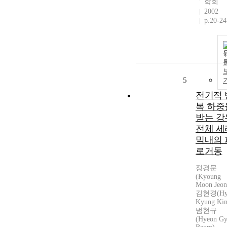
학회
2002
p.20-24
5
전기적 
복 하중
받는 강
전체 세
믹내의 
로거동
정경문
(Kyoung
Moon Jeon
김현경(Hy
Kyung Ki
범현규
(Hyeon G