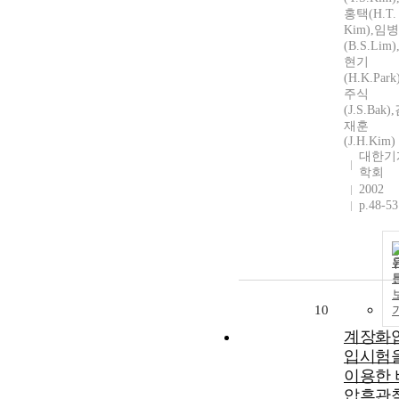
홍택(H.T.
Kim),임
(B.S.Lim
현기
(H.K.Park
주식
(J.S.Bak)
재훈
(J.H.Kim)
대한기
학회
2002
p.48-53
10
계장화
입시험
이용한 
압흔관