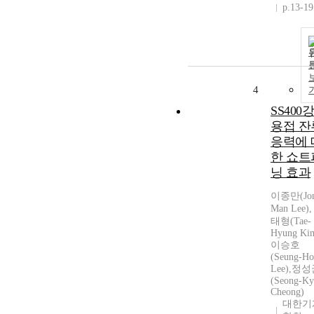
p.13-19
4
SS400
용접 잔
응력에 
한 쇼트
닝 효과
이종만(Jon
Man Lee)
태형(Tae-
Hyung Ki
이승호
(Seung-Ho
Lee),정
(Seong-K
Cheong)
대한기