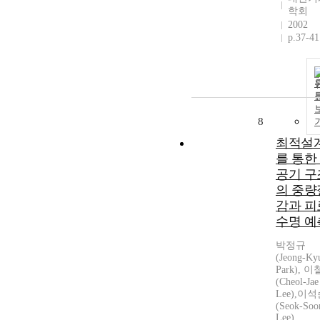
학회
2002
p.37-41
8
최적설
를 통한
공기 구
의 중량
감과 피
수명 예
박정규
(Jeong-Ky
Park), 
(Cheol-Jae
Lee),이
(Seok-Soo
Lee)