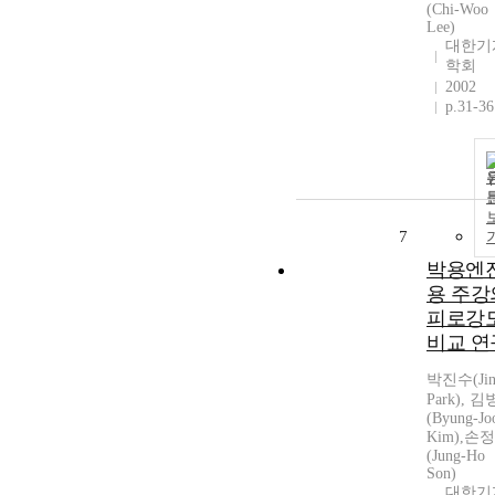
(Chi-Woo
Lee)
대한기
학회
2002
p.31-36
7
박용엔
용 주강
피로강
비교 연
박진수(Jin
Park), 
(Byung-Jo
Kim),손
(Jung-Ho
Son)
대한기