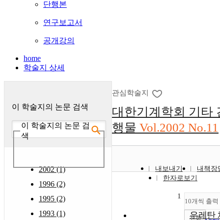
단행본
연구보고서
공개강의
home
학술지 상세
관심학술지
이 학술지의 논문 검색
대한기계학회 기타 
행물
Vol.2002 No.11
이 학술지의 논문 검
색
2002 (1)
내보내기
내책장
한자로보기
1996 (2)
1
1995 (2)
10개씩 출력
1993 (1)
우레탄 
조회