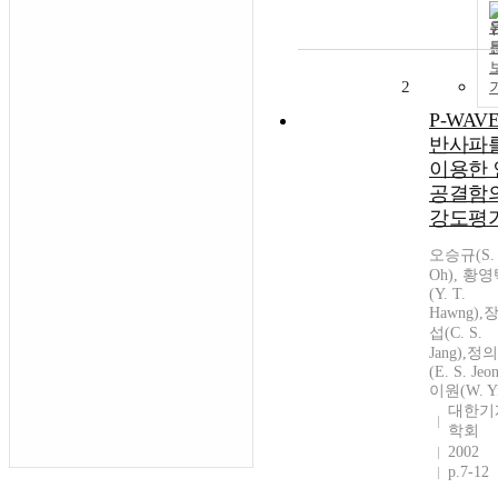
2
P-WAV
반사파
이용한 
공결함
강도평
오승규(S. 
Oh), 황
(Y. T.
Hawng),
섭(C. S.
Jang),정
(E. S. Jeo
이원(W. Y
대한기
학회
2002
p.7-12