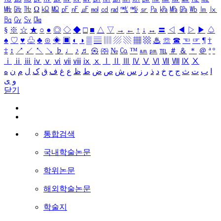
㎒
㎓
㎔
Ω
㏀
㏁
㎊
㎋
㎌
㏖
㏅
㎭
㎮
㎯
㏛
㎩
㎪
㎫
㎬
㏝
㏐
㏓
㏃
㏉
㏜
㏆
§
※
☆
★
○
●
◎
◇
◆
□
■
△
▽
→
←
↑
↓
↔
〓
◁
◀
▷
▶
♤
♠
♡
♥
♧
♣
⊙
◈
▣
◐
◑
▒
▤
▥
▨
▧
▦
▩
♨
☏
☎
☜
☞
¶
†
‡
↕
↗
↙
↖
↘
♭
♩
♪
♬
㉿
㈜
№
㏇
™
㏂
㏘
℡
＃
＆
＊
＠
ª
º
ⅰ
ⅱ
ⅲ
ⅳ
ⅴ
ⅵ
ⅶ
ⅷ
ⅸ
ⅹ
Ⅰ
Ⅱ
Ⅲ
Ⅳ
Ⅴ
Ⅵ
Ⅶ
Ⅷ
Ⅸ
Ⅹ
ا
ب
ت
ث
ج
ح
خ
د
ذ
ر
ز
س
ش
ص
ض
ط
ظ
ع
غ
ف
ق
ک
ل
م
ن
ه
و
ی
닫기
통합검색
국내학술논문
학위논문
해외학술논문
학술지