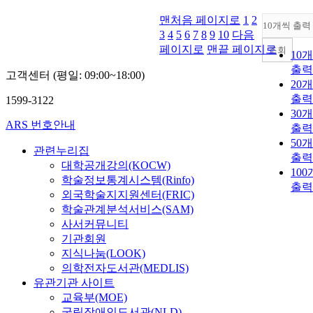
맨처음 페이지로
1
2
10개씩 출력
3
4
5
6
7
8
9
10
다음
페이지로
맨끝 페이지로
조회
10
출력
고객센터 (평일: 09:00~18:00)
20
출력
1599-3122
30
ARS 번호안내
출력
50
관련누리집
출력
대학공개강의(KOCW)
10
학술정보통계시스템(Rinfo)
출력
외국학술지지원센터(FRIC)
학술관계분석서비스(SAM)
사서커뮤니티
기관회원
지식나눔(LOOK)
의학전자도서관(MEDLIS)
유관기관 사이트
교육부(MOE)
국립장애인도서관(NLD)