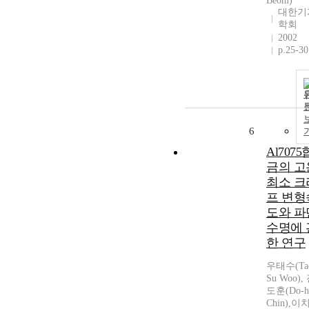
Beom)
대한기
학회
2002
p.25-30
6
Al7075
금의 고
최소 크
프 변형
도와 파
수명에 
한 연구
우태수(Ta
Su Woo),
도훈(Do-h
Chin),이