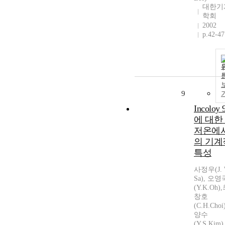
대한기
학회
2002
p.42-47
9
Incoloy 
에 대한
저온에
의 기계
특성
사정우(J. 
Sa), 오영
(Y.K.Oh)
창호
(C.H.Choi
양수
(Y.S.Kim