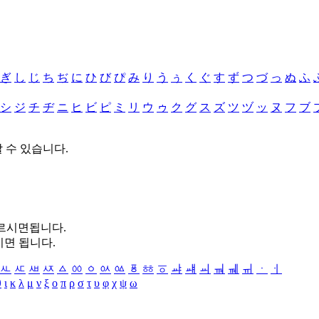
ぎ
し
じ
ち
ぢ
に
ひ
び
ぴ
み
り
う
ぅ
く
ぐ
す
ず
つ
づ
っ
ぬ
ふ
シ
ジ
チ
ヂ
ニ
ヒ
ビ
ピ
ミ
リ
ウ
ゥ
ク
グ
ス
ズ
ツ
ヅ
ッ
ヌ
フ
ブ
할 수 있습니다.
누르시면됩니다.
시면 됩니다.
ㅻ
ㅼ
ㅽ
ㅾ
ㅿ
ㆀ
ㆁ
ㆂ
ㆃ
ㆄ
ㆅ
ㆆ
ㆇ
ㆈ
ㆉ
ㆊ
ㆋ
ㆌ
ㆍ
ㆎ
θ
ι
κ
λ
μ
ν
ξ
ο
π
ρ
σ
τ
υ
φ
χ
ψ
ω