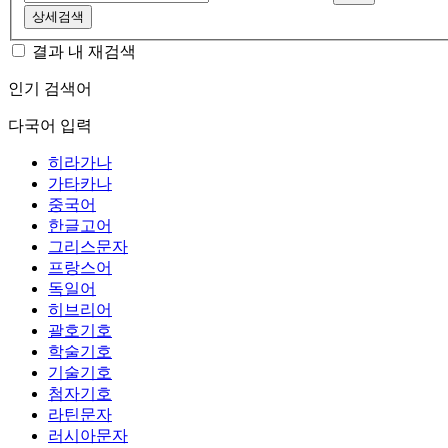
상세검색
결과 내 재검색
인기 검색어
다국어 입력
히라가나
가타카나
중국어
한글고어
그리스문자
프랑스어
독일어
히브리어
괄호기호
학술기호
기술기호
첨자기호
라틴문자
러시아문자