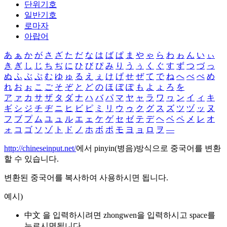
단위기호
일반기호
로마자
아랍어
あ
ぁ
か
が
さ
ざ
た
だ
な
は
ば
ぱ
ま
や
ゃ
ら
わ
ゎ
ん
い
ぃ
き
ぎ
し
じ
ち
ぢ
に
ひ
び
ぴ
み
り
う
ぅ
く
ぐ
す
ず
つ
づ
っ
ぬ
ふ
ぶ
ぷ
む
ゆ
ゅ
る
え
ぇ
け
げ
せ
ぜ
て
で
ね
へ
べ
ぺ
め
れ
お
ぉ
こ
ご
そ
ぞ
と
ど
の
ほ
ぼ
ぽ
も
よ
ょ
ろ
を
ア
ァ
カ
サ
ザ
タ
ダ
ナ
ハ
バ
パ
マ
ヤ
ャ
ラ
ワ
ヮ
ン
イ
ィ
キ
ギ
シ
ジ
チ
ヂ
ニ
ヒ
ビ
ピ
ミ
リ
ウ
ゥ
ク
グ
ス
ズ
ツ
ヅ
ッ
ヌ
フ
ブ
プ
ム
ユ
ュ
ル
エ
ェ
ケ
ゲ
セ
ゼ
テ
デ
ヘ
ベ
ペ
メ
レ
オ
ォ
コ
ゴ
ソ
ゾ
ト
ド
ノ
ホ
ボ
ポ
モ
ヨ
ョ
ロ
ヲ
―
http://chineseinput.net/
에서 pinyin(병음)방식으로 중국어를 변환
할 수 있습니다.
변환된 중국어를 복사하여 사용하시면 됩니다.
예시)
中文 을 입력하시려면
zhongwen
을 입력하시고 space를
누르시면됩니다.