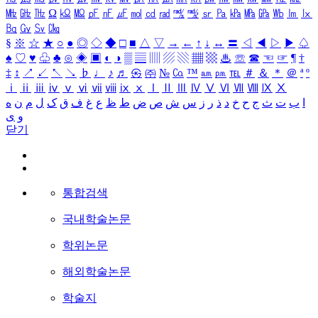
㎒
㎓
㎔
Ω
㏀
㏁
㎊
㎋
㎌
㏖
㏅
㎭
㎮
㎯
㏛
㎩
㎪
㎫
㎬
㏝
㏐
㏓
㏃
㏉
㏜
㏆
§
※
☆
★
○
●
◎
◇
◆
□
■
△
▽
→
←
↑
↓
↔
〓
◁
◀
▷
▶
♤
♠
♡
♥
♧
♣
⊙
◈
▣
◐
◑
▒
▤
▥
▨
▧
▦
▩
♨
☏
☎
☜
☞
¶
†
‡
↕
↗
↙
↖
↘
♭
♩
♪
♬
㉿
㈜
№
㏇
™
㏂
㏘
℡
＃
＆
＊
＠
ª
º
ⅰ
ⅱ
ⅲ
ⅳ
ⅴ
ⅵ
ⅶ
ⅷ
ⅸ
ⅹ
Ⅰ
Ⅱ
Ⅲ
Ⅳ
Ⅴ
Ⅵ
Ⅶ
Ⅷ
Ⅸ
Ⅹ
ا
ب
ت
ث
ج
ح
خ
د
ذ
ر
ز
س
ش
ص
ض
ط
ظ
ع
غ
ف
ق
ک
ل
م
ن
ه
و
ی
닫기
통합검색
국내학술논문
학위논문
해외학술논문
학술지