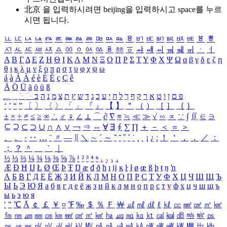
北京 을 입력하시려면
beijing
을 입력하시고 space를 누르
시면 됩니다.
ㅥ
ㅦ
ㅧ
ㅨ
ㅩ
ㅪ
ㅫ
ㅬ
ㅭ
ㅮ
ㅯ
ㅰ
ㅱ
ㅲ
ㅳ
ㅴ
ㅵ
ㅶ
ㅷ
ㅸ
ㅹ
ㅺ
ㅻ
ㅼ
ㅽ
ㅾ
ㅿ
ㆀ
ㆁ
ㆂ
ㆃ
ㆄ
ㆅ
ㆆ
ㆇ
ㆈ
ㆉ
ㆊ
ㆋ
ㆌ
ㆍ
ㆎ
Α
Β
Γ
Δ
Ε
Ζ
Η
Θ
Ι
Κ
Λ
Μ
Ν
Ξ
Ο
Π
Ρ
Σ
Τ
Υ
Φ
Χ
Ψ
Ω
α
β
γ
δ
ε
ζ
η
θ
ι
κ
λ
μ
ν
ξ
ο
π
ρ
σ
τ
υ
φ
χ
ψ
ω
á
à
Á
À
é
è
É
È
ç
Ç
ê
Ä
Ö
Ü
ä
ö
ü
ß
ְ
ֳ
ֲ
ֱ
ָ
ַ
ֵ
ֶ
ִ
ֹ
ּ
ֻ
ׂ
ׁ
ּ
ב
ה
נ
מ
צ
ת
ץ
ש
ד
ג
כ
ע
י
ח
ל
ך
ף
ק
ר
א
ט
ו
ן
ם
פ
‘
’
“
”
〔
〕
〈
〉
「
」
『
』
【
】
＂
（
）
［
］
｛
｝
±
×
÷
≠
≤
≥
∞
∴
♂
♀
∠
⊥
⌒
∂
∇
≡
≒
≪
≫
√
∽
∝
∵
∫
∬
∈
∋
⊆
⊇
⊂
⊃
∪
∩
∧
∨
￢
⇒
⇔
∀
∃
∮
∑
∏
＋
－
＜
＝
＞
、
。
·
‥
…
¨
〃
―
∥
＼
∼
´
～
ˇ
˘
˝
˚
˙
¸
˛
¡
¿
ː
！
＇
，
．
／
：
；
？
＾
＿
｀
｜
½
⅓
⅔
¼
¾
⅛
⅜
⅝
⅞
¹
²
³
⁴
ⁿ
₁
₂
₃
₄
Æ
Ð
Ħ
Ĳ
Ł
Ø
Œ
Þ
Ŧ
Ŋ
æ
đ
ð
ħ
ı
ĳ
ĸ
ŀ
ł
ø
œ
ß
þ
ŧ
ŋ
ŉ
А
Б
В
Г
Д
Е
Ё
Ж
З
И
Й
К
Л
М
Н
О
П
Р
С
Т
У
Ф
Х
Ц
Ч
Ш
Щ
Ъ
Ы
Ь
Э
Ю
Я
а
б
в
г
д
е
ё
ж
з
и
й
к
л
м
н
о
п
р
с
т
у
ф
х
ц
ч
ш
щ
ъ
ы
ь
э
ю
я
′
″
℃
Å
￠
￡
￥
¤
℉
‰
＄
％
Ｆ
￦
㎕
㎖
㎗
ℓ
㎘
㏄
㎣
㎤
㎥
㎦
㎙
㎚
㎛
㎜
㎝
㎞
㎟
㎠
㎡
㎢
㏊
㎍
㎎
㎏
㏏
㎈
㎉
㏈
㎧
㎨
㎰
㎱
㎲
㎳
㎴
㎵
㎶
㎷
㎸
㎹
㎀
㎁
㎂
㎃
㎄
㎺
㎻
㎽
㎾
㎿
㎐
㎑