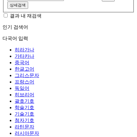
상세검색
결과 내 재검색
인기 검색어
다국어 입력
히라가나
가타카나
중국어
한글고어
그리스문자
프랑스어
독일어
히브리어
괄호기호
학술기호
기술기호
첨자기호
라틴문자
러시아문자