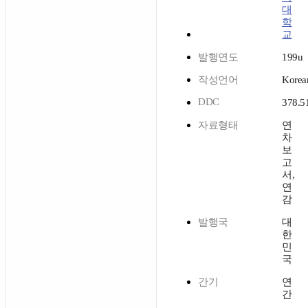
대
학
교
발행연도
199u
작성언어
Korea
DDC
378.5
자료형태
연
차
보
고
서,
연
감
발행국
대
한
민
국
간기
연
간