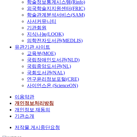
학술정보통계시스템(Rinfo)
외국학술지지원센터(FRIC)
학술관계분석서비스(SAM)
사서커뮤니티
기관회원
지식나눔(LOOK)
의학전자도서관(MEDLIS)
유관기관 사이트
교육부(MOE)
국립장애인도서관(NLD)
국립중앙도서관(NL)
국회도서관(NAL)
연구윤리정보포털(CRE)
사이언스온 (ScienceON)
이용약관
개인정보처리방침
개인정보 재동의
기관소개
저작물 게시중단요청