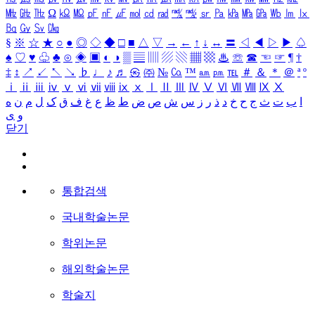
㎒
㎓
㎔
Ω
㏀
㏁
㎊
㎋
㎌
㏖
㏅
㎭
㎮
㎯
㏛
㎩
㎪
㎫
㎬
㏝
㏐
㏓
㏃
㏉
㏜
㏆
§
※
☆
★
○
●
◎
◇
◆
□
■
△
▽
→
←
↑
↓
↔
〓
◁
◀
▷
▶
♤
♠
♡
♥
♧
♣
⊙
◈
▣
◐
◑
▒
▤
▥
▨
▧
▦
▩
♨
☏
☎
☜
☞
¶
†
‡
↕
↗
↙
↖
↘
♭
♩
♪
♬
㉿
㈜
№
㏇
™
㏂
㏘
℡
＃
＆
＊
＠
ª
º
ⅰ
ⅱ
ⅲ
ⅳ
ⅴ
ⅵ
ⅶ
ⅷ
ⅸ
ⅹ
Ⅰ
Ⅱ
Ⅲ
Ⅳ
Ⅴ
Ⅵ
Ⅶ
Ⅷ
Ⅸ
Ⅹ
ا
ب
ت
ث
ج
ح
خ
د
ذ
ر
ز
س
ش
ص
ض
ط
ظ
ع
غ
ف
ق
ک
ل
م
ن
ه
و
ی
닫기
통합검색
국내학술논문
학위논문
해외학술논문
학술지