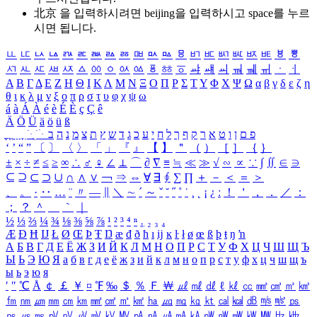
北京 을 입력하시려면
beijing
을 입력하시고 space를 누르
시면 됩니다.
ㅥ
ㅦ
ㅧ
ㅨ
ㅩ
ㅪ
ㅫ
ㅬ
ㅭ
ㅮ
ㅯ
ㅰ
ㅱ
ㅲ
ㅳ
ㅴ
ㅵ
ㅶ
ㅷ
ㅸ
ㅹ
ㅺ
ㅻ
ㅼ
ㅽ
ㅾ
ㅿ
ㆀ
ㆁ
ㆂ
ㆃ
ㆄ
ㆅ
ㆆ
ㆇ
ㆈ
ㆉ
ㆊ
ㆋ
ㆌ
ㆍ
ㆎ
Α
Β
Γ
Δ
Ε
Ζ
Η
Θ
Ι
Κ
Λ
Μ
Ν
Ξ
Ο
Π
Ρ
Σ
Τ
Υ
Φ
Χ
Ψ
Ω
α
β
γ
δ
ε
ζ
η
θ
ι
κ
λ
μ
ν
ξ
ο
π
ρ
σ
τ
υ
φ
χ
ψ
ω
á
à
Á
À
é
è
É
È
ç
Ç
ê
Ä
Ö
Ü
ä
ö
ü
ß
ְ
ֳ
ֲ
ֱ
ָ
ַ
ֵ
ֶ
ִ
ֹ
ּ
ֻ
ׂ
ׁ
ּ
ב
ה
נ
מ
צ
ת
ץ
ש
ד
ג
כ
ע
י
ח
ל
ך
ף
ק
ר
א
ט
ו
ן
ם
פ
‘
’
“
”
〔
〕
〈
〉
「
」
『
』
【
】
＂
（
）
［
］
｛
｝
±
×
÷
≠
≤
≥
∞
∴
♂
♀
∠
⊥
⌒
∂
∇
≡
≒
≪
≫
√
∽
∝
∵
∫
∬
∈
∋
⊆
⊇
⊂
⊃
∪
∩
∧
∨
￢
⇒
⇔
∀
∃
∮
∑
∏
＋
－
＜
＝
＞
、
。
·
‥
…
¨
〃
―
∥
＼
∼
´
～
ˇ
˘
˝
˚
˙
¸
˛
¡
¿
ː
！
＇
，
．
／
：
；
？
＾
＿
｀
｜
½
⅓
⅔
¼
¾
⅛
⅜
⅝
⅞
¹
²
³
⁴
ⁿ
₁
₂
₃
₄
Æ
Ð
Ħ
Ĳ
Ł
Ø
Œ
Þ
Ŧ
Ŋ
æ
đ
ð
ħ
ı
ĳ
ĸ
ŀ
ł
ø
œ
ß
þ
ŧ
ŋ
ŉ
А
Б
В
Г
Д
Е
Ё
Ж
З
И
Й
К
Л
М
Н
О
П
Р
С
Т
У
Ф
Х
Ц
Ч
Ш
Щ
Ъ
Ы
Ь
Э
Ю
Я
а
б
в
г
д
е
ё
ж
з
и
й
к
л
м
н
о
п
р
с
т
у
ф
х
ц
ч
ш
щ
ъ
ы
ь
э
ю
я
′
″
℃
Å
￠
￡
￥
¤
℉
‰
＄
％
Ｆ
￦
㎕
㎖
㎗
ℓ
㎘
㏄
㎣
㎤
㎥
㎦
㎙
㎚
㎛
㎜
㎝
㎞
㎟
㎠
㎡
㎢
㏊
㎍
㎎
㎏
㏏
㎈
㎉
㏈
㎧
㎨
㎰
㎱
㎲
㎳
㎴
㎵
㎶
㎷
㎸
㎹
㎀
㎁
㎂
㎃
㎄
㎺
㎻
㎽
㎾
㎿
㎐
㎑