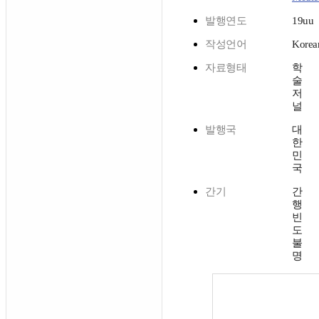
발행연도
19uu
작성언어
Korea
자료형태
학
술
저
널
발행국
대
한
민
국
간기
간
행
빈
도
불
명