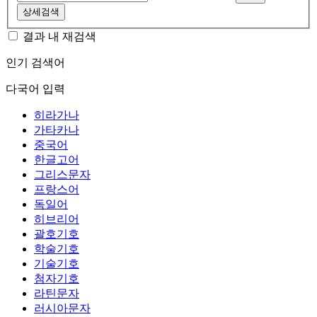
상세검색
결과 내 재검색
인기 검색어
다국어 입력
히라가나
가타카나
중국어
한글고어
그리스문자
프랑스어
독일어
히브리어
괄호기호
학술기호
기술기호
첨자기호
라틴문자
러시아문자