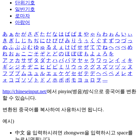
단위기호
일반기호
로마자
아랍어
あ
ぁ
か
が
さ
ざ
た
だ
な
は
ば
ぱ
ま
や
ゃ
ら
わ
ゎ
ん
い
ぃ
き
ぎ
し
じ
ち
ぢ
に
ひ
び
ぴ
み
り
う
ぅ
く
ぐ
す
ず
つ
づ
っ
ぬ
ふ
ぶ
ぷ
む
ゆ
ゅ
る
え
ぇ
け
げ
せ
ぜ
て
で
ね
へ
べ
ぺ
め
れ
お
ぉ
こ
ご
そ
ぞ
と
ど
の
ほ
ぼ
ぽ
も
よ
ょ
ろ
を
ア
ァ
カ
サ
ザ
タ
ダ
ナ
ハ
バ
パ
マ
ヤ
ャ
ラ
ワ
ヮ
ン
イ
ィ
キ
ギ
シ
ジ
チ
ヂ
ニ
ヒ
ビ
ピ
ミ
リ
ウ
ゥ
ク
グ
ス
ズ
ツ
ヅ
ッ
ヌ
フ
ブ
プ
ム
ユ
ュ
ル
エ
ェ
ケ
ゲ
セ
ゼ
テ
デ
ヘ
ベ
ペ
メ
レ
オ
ォ
コ
ゴ
ソ
ゾ
ト
ド
ノ
ホ
ボ
ポ
モ
ヨ
ョ
ロ
ヲ
―
http://chineseinput.net/
에서 pinyin(병음)방식으로 중국어를 변환
할 수 있습니다.
변환된 중국어를 복사하여 사용하시면 됩니다.
예시)
中文 을 입력하시려면
zhongwen
을 입력하시고 space를
누르시면됩니다.