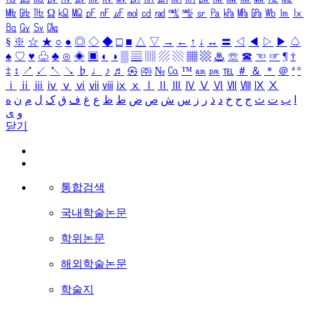
㎒
㎓
㎔
Ω
㏀
㏁
㎊
㎋
㎌
㏖
㏅
㎭
㎮
㎯
㏛
㎩
㎪
㎫
㎬
㏝
㏐
㏓
㏃
㏉
㏜
㏆
§
※
☆
★
○
●
◎
◇
◆
□
■
△
▽
→
←
↑
↓
↔
〓
◁
◀
▷
▶
♤
♠
♡
♥
♧
♣
⊙
◈
▣
◐
◑
▒
▤
▥
▨
▧
▦
▩
♨
☏
☎
☜
☞
¶
†
‡
↕
↗
↙
↖
↘
♭
♩
♪
♬
㉿
㈜
№
㏇
™
㏂
㏘
℡
＃
＆
＊
＠
ª
º
ⅰ
ⅱ
ⅲ
ⅳ
ⅴ
ⅵ
ⅶ
ⅷ
ⅸ
ⅹ
Ⅰ
Ⅱ
Ⅲ
Ⅳ
Ⅴ
Ⅵ
Ⅶ
Ⅷ
Ⅸ
Ⅹ
ا
ب
ت
ث
ج
ح
خ
د
ذ
ر
ز
س
ش
ص
ض
ط
ظ
ع
غ
ف
ق
ک
ل
م
ن
ه
و
ی
닫기
통합검색
국내학술논문
학위논문
해외학술논문
학술지