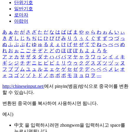
단위기호
일반기호
로마자
아랍어
あ
ぁ
か
が
さ
ざ
た
だ
な
は
ば
ぱ
ま
や
ゃ
ら
わ
ゎ
ん
い
ぃ
き
ぎ
し
じ
ち
ぢ
に
ひ
び
ぴ
み
り
う
ぅ
く
ぐ
す
ず
つ
づ
っ
ぬ
ふ
ぶ
ぷ
む
ゆ
ゅ
る
え
ぇ
け
げ
せ
ぜ
て
で
ね
へ
べ
ぺ
め
れ
お
ぉ
こ
ご
そ
ぞ
と
ど
の
ほ
ぼ
ぽ
も
よ
ょ
ろ
を
ア
ァ
カ
サ
ザ
タ
ダ
ナ
ハ
バ
パ
マ
ヤ
ャ
ラ
ワ
ヮ
ン
イ
ィ
キ
ギ
シ
ジ
チ
ヂ
ニ
ヒ
ビ
ピ
ミ
リ
ウ
ゥ
ク
グ
ス
ズ
ツ
ヅ
ッ
ヌ
フ
ブ
プ
ム
ユ
ュ
ル
エ
ェ
ケ
ゲ
セ
ゼ
テ
デ
ヘ
ベ
ペ
メ
レ
オ
ォ
コ
ゴ
ソ
ゾ
ト
ド
ノ
ホ
ボ
ポ
モ
ヨ
ョ
ロ
ヲ
―
http://chineseinput.net/
에서 pinyin(병음)방식으로 중국어를 변환
할 수 있습니다.
변환된 중국어를 복사하여 사용하시면 됩니다.
예시)
中文 을 입력하시려면
zhongwen
을 입력하시고 space를
누르시면됩니다.