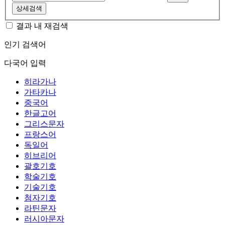
상세검색
결과 내 재검색
인기 검색어
다국어 입력
히라가나
가타카나
중국어
한글고어
그리스문자
프랑스어
독일어
히브리어
괄호기호
학술기호
기술기호
첨자기호
라틴문자
러시아문자