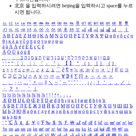
北京 을 입력하시려면
beijing
을 입력하시고 space를 누르
시면 됩니다.
ㅥ
ㅦ
ㅧ
ㅨ
ㅩ
ㅪ
ㅫ
ㅬ
ㅭ
ㅮ
ㅯ
ㅰ
ㅱ
ㅲ
ㅳ
ㅴ
ㅵ
ㅶ
ㅷ
ㅸ
ㅹ
ㅺ
ㅻ
ㅼ
ㅽ
ㅾ
ㅿ
ㆀ
ㆁ
ㆂ
ㆃ
ㆄ
ㆅ
ㆆ
ㆇ
ㆈ
ㆉ
ㆊ
ㆋ
ㆌ
ㆍ
ㆎ
Α
Β
Γ
Δ
Ε
Ζ
Η
Θ
Ι
Κ
Λ
Μ
Ν
Ξ
Ο
Π
Ρ
Σ
Τ
Υ
Φ
Χ
Ψ
Ω
α
β
γ
δ
ε
ζ
η
θ
ι
κ
λ
μ
ν
ξ
ο
π
ρ
σ
τ
υ
φ
χ
ψ
ω
á
à
Á
À
é
è
É
È
ç
Ç
ê
Ä
Ö
Ü
ä
ö
ü
ß
ְ
ֳ
ֲ
ֱ
ָ
ַ
ֵ
ֶ
ִ
ֹ
ּ
ֻ
ׂ
ׁ
ּ
ב
ה
נ
מ
צ
ת
ץ
ש
ד
ג
כ
ע
י
ח
ל
ך
ף
ק
ר
א
ט
ו
ן
ם
פ
‘
’
“
”
〔
〕
〈
〉
「
」
『
』
【
】
＂
（
）
［
］
｛
｝
±
×
÷
≠
≤
≥
∞
∴
♂
♀
∠
⊥
⌒
∂
∇
≡
≒
≪
≫
√
∽
∝
∵
∫
∬
∈
∋
⊆
⊇
⊂
⊃
∪
∩
∧
∨
￢
⇒
⇔
∀
∃
∮
∑
∏
＋
－
＜
＝
＞
、
。
·
‥
…
¨
〃
―
∥
＼
∼
´
～
ˇ
˘
˝
˚
˙
¸
˛
¡
¿
ː
！
＇
，
．
／
：
；
？
＾
＿
｀
｜
½
⅓
⅔
¼
¾
⅛
⅜
⅝
⅞
¹
²
³
⁴
ⁿ
₁
₂
₃
₄
Æ
Ð
Ħ
Ĳ
Ł
Ø
Œ
Þ
Ŧ
Ŋ
æ
đ
ð
ħ
ı
ĳ
ĸ
ŀ
ł
ø
œ
ß
þ
ŧ
ŋ
ŉ
А
Б
В
Г
Д
Е
Ё
Ж
З
И
Й
К
Л
М
Н
О
П
Р
С
Т
У
Ф
Х
Ц
Ч
Ш
Щ
Ъ
Ы
Ь
Э
Ю
Я
а
б
в
г
д
е
ё
ж
з
и
й
к
л
м
н
о
п
р
с
т
у
ф
х
ц
ч
ш
щ
ъ
ы
ь
э
ю
я
′
″
℃
Å
￠
￡
￥
¤
℉
‰
＄
％
Ｆ
￦
㎕
㎖
㎗
ℓ
㎘
㏄
㎣
㎤
㎥
㎦
㎙
㎚
㎛
㎜
㎝
㎞
㎟
㎠
㎡
㎢
㏊
㎍
㎎
㎏
㏏
㎈
㎉
㏈
㎧
㎨
㎰
㎱
㎲
㎳
㎴
㎵
㎶
㎷
㎸
㎹
㎀
㎁
㎂
㎃
㎄
㎺
㎻
㎽
㎾
㎿
㎐
㎑