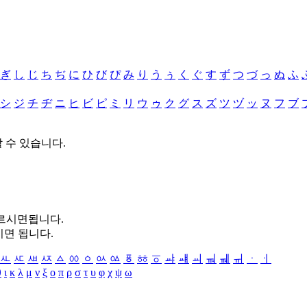
ぎ
し
じ
ち
ぢ
に
ひ
び
ぴ
み
り
う
ぅ
く
ぐ
す
ず
つ
づ
っ
ぬ
ふ
シ
ジ
チ
ヂ
ニ
ヒ
ビ
ピ
ミ
リ
ウ
ゥ
ク
グ
ス
ズ
ツ
ヅ
ッ
ヌ
フ
ブ
할 수 있습니다.
누르시면됩니다.
시면 됩니다.
ㅻ
ㅼ
ㅽ
ㅾ
ㅿ
ㆀ
ㆁ
ㆂ
ㆃ
ㆄ
ㆅ
ㆆ
ㆇ
ㆈ
ㆉ
ㆊ
ㆋ
ㆌ
ㆍ
ㆎ
θ
ι
κ
λ
μ
ν
ξ
ο
π
ρ
σ
τ
υ
φ
χ
ψ
ω