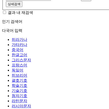
상세검색
결과 내 재검색
인기 검색어
다국어 입력
히라가나
가타카나
중국어
한글고어
그리스문자
프랑스어
독일어
히브리어
괄호기호
학술기호
기술기호
첨자기호
라틴문자
러시아문자