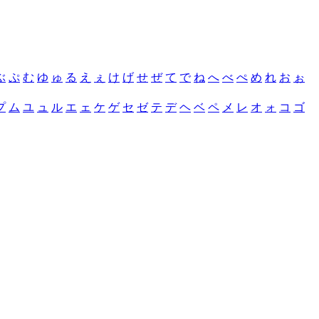
ぶ
ぷ
む
ゆ
ゅ
る
え
ぇ
け
げ
せ
ぜ
て
で
ね
へ
べ
ぺ
め
れ
お
ぉ
プ
ム
ユ
ュ
ル
エ
ェ
ケ
ゲ
セ
ゼ
テ
デ
ヘ
ベ
ペ
メ
レ
オ
ォ
コ
ゴ