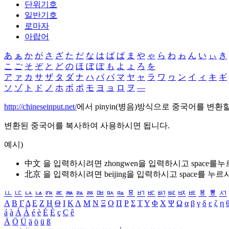
단위기호
일반기호
로마자
아랍어
あ
ぁ
か
が
さ
ざ
た
だ
な
は
ば
ぱ
ま
や
ゃ
ら
わ
ゎ
ん
い
ぃ
き
こ
ご
そ
ぞ
と
ど
の
ほ
ぼ
ぽ
も
よ
ょ
ろ
を
ア
ァ
カ
サ
ザ
タ
ダ
ナ
ハ
バ
パ
マ
ヤ
ャ
ラ
ワ
ヮ
ン
イ
ィ
キ
ギ
ソ
ゾ
ト
ド
ノ
ホ
ボ
ポ
モ
ヨ
ョ
ロ
ヲ
―
http://chineseinput.net/
에서 pinyin(병음)방식으로 중국어를 변환
변환된 중국어를 복사하여 사용하시면 됩니다.
예시)
中文 을 입력하시려면
zhongwen
을 입력하시고 space를
北京 을 입력하시려면
beijing
을 입력하시고 space를 누르
ㅥ
ㅦ
ㅧ
ㅨ
ㅩ
ㅪ
ㅫ
ㅬ
ㅭ
ㅮ
ㅯ
ㅰ
ㅱ
ㅲ
ㅳ
ㅴ
ㅵ
ㅶ
ㅷ
ㅸ
ㅹ
ㅺ
Α
Β
Γ
Δ
Ε
Ζ
Η
Θ
Ι
Κ
Λ
Μ
Ν
Ξ
Ο
Π
Ρ
Σ
Τ
Υ
Φ
Χ
Ψ
Ω
α
β
γ
δ
ε
ζ
η
á
à
Á
À
é
è
É
È
ç
Ç
ê
Ä
Ö
Ü
ä
ö
ü
ß