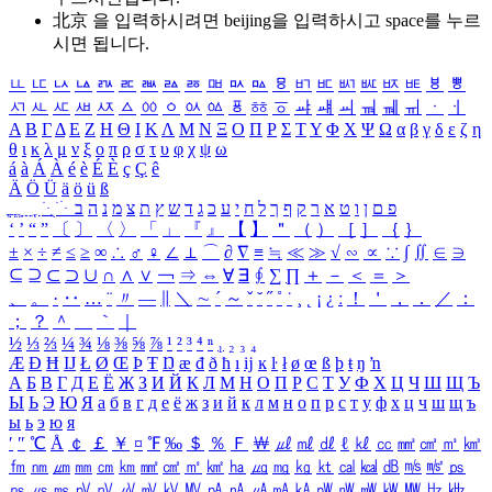
北京 을 입력하시려면
beijing
을 입력하시고 space를 누르
시면 됩니다.
ㅥ
ㅦ
ㅧ
ㅨ
ㅩ
ㅪ
ㅫ
ㅬ
ㅭ
ㅮ
ㅯ
ㅰ
ㅱ
ㅲ
ㅳ
ㅴ
ㅵ
ㅶ
ㅷ
ㅸ
ㅹ
ㅺ
ㅻ
ㅼ
ㅽ
ㅾ
ㅿ
ㆀ
ㆁ
ㆂ
ㆃ
ㆄ
ㆅ
ㆆ
ㆇ
ㆈ
ㆉ
ㆊ
ㆋ
ㆌ
ㆍ
ㆎ
Α
Β
Γ
Δ
Ε
Ζ
Η
Θ
Ι
Κ
Λ
Μ
Ν
Ξ
Ο
Π
Ρ
Σ
Τ
Υ
Φ
Χ
Ψ
Ω
α
β
γ
δ
ε
ζ
η
θ
ι
κ
λ
μ
ν
ξ
ο
π
ρ
σ
τ
υ
φ
χ
ψ
ω
á
à
Á
À
é
è
É
È
ç
Ç
ê
Ä
Ö
Ü
ä
ö
ü
ß
ְ
ֳ
ֲ
ֱ
ָ
ַ
ֵ
ֶ
ִ
ֹ
ּ
ֻ
ׂ
ׁ
ּ
ב
ה
נ
מ
צ
ת
ץ
ש
ד
ג
כ
ע
י
ח
ל
ך
ף
ק
ר
א
ט
ו
ן
ם
פ
‘
’
“
”
〔
〕
〈
〉
「
」
『
』
【
】
＂
（
）
［
］
｛
｝
±
×
÷
≠
≤
≥
∞
∴
♂
♀
∠
⊥
⌒
∂
∇
≡
≒
≪
≫
√
∽
∝
∵
∫
∬
∈
∋
⊆
⊇
⊂
⊃
∪
∩
∧
∨
￢
⇒
⇔
∀
∃
∮
∑
∏
＋
－
＜
＝
＞
、
。
·
‥
…
¨
〃
―
∥
＼
∼
´
～
ˇ
˘
˝
˚
˙
¸
˛
¡
¿
ː
！
＇
，
．
／
：
；
？
＾
＿
｀
｜
½
⅓
⅔
¼
¾
⅛
⅜
⅝
⅞
¹
²
³
⁴
ⁿ
₁
₂
₃
₄
Æ
Ð
Ħ
Ĳ
Ł
Ø
Œ
Þ
Ŧ
Ŋ
æ
đ
ð
ħ
ı
ĳ
ĸ
ŀ
ł
ø
œ
ß
þ
ŧ
ŋ
ŉ
А
Б
В
Г
Д
Е
Ё
Ж
З
И
Й
К
Л
М
Н
О
П
Р
С
Т
У
Ф
Х
Ц
Ч
Ш
Щ
Ъ
Ы
Ь
Э
Ю
Я
а
б
в
г
д
е
ё
ж
з
и
й
к
л
м
н
о
п
р
с
т
у
ф
х
ц
ч
ш
щ
ъ
ы
ь
э
ю
я
′
″
℃
Å
￠
￡
￥
¤
℉
‰
＄
％
Ｆ
￦
㎕
㎖
㎗
ℓ
㎘
㏄
㎣
㎤
㎥
㎦
㎙
㎚
㎛
㎜
㎝
㎞
㎟
㎠
㎡
㎢
㏊
㎍
㎎
㎏
㏏
㎈
㎉
㏈
㎧
㎨
㎰
㎱
㎲
㎳
㎴
㎵
㎶
㎷
㎸
㎹
㎀
㎁
㎂
㎃
㎄
㎺
㎻
㎽
㎾
㎿
㎐
㎑