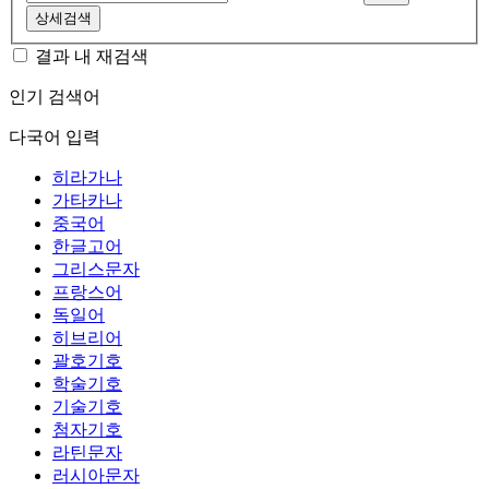
상세검색
결과 내 재검색
인기 검색어
다국어 입력
히라가나
가타카나
중국어
한글고어
그리스문자
프랑스어
독일어
히브리어
괄호기호
학술기호
기술기호
첨자기호
라틴문자
러시아문자