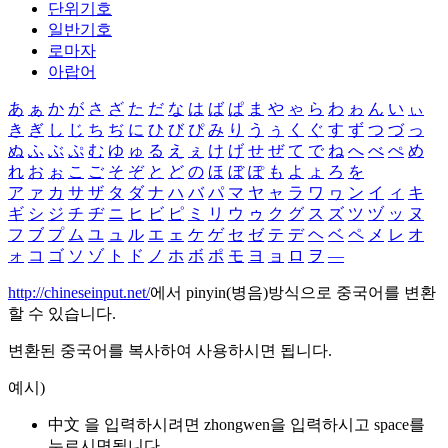
단위기호
일반기호
로마자
아랍어
あ
ぁ
か
が
さ
ざ
た
だ
な
は
ば
ぱ
ま
や
ゃ
ら
わ
ゎ
ん
い
ぃ
き
ぎ
し
じ
ち
ぢ
に
ひ
び
ぴ
み
り
う
ぅ
く
ぐ
す
ず
つ
づ
っ
ぬ
ふ
ぶ
ぷ
む
ゆ
ゅ
る
え
ぇ
け
げ
せ
ぜ
て
で
ね
へ
べ
ぺ
め
れ
お
ぉ
こ
ご
そ
ぞ
と
ど
の
ほ
ぼ
ぽ
も
よ
ょ
ろ
を
ア
ァ
カ
サ
ザ
タ
ダ
ナ
ハ
バ
パ
マ
ヤ
ャ
ラ
ワ
ヮ
ン
イ
ィ
キ
ギ
シ
ジ
チ
ヂ
ニ
ヒ
ビ
ピ
ミ
リ
ウ
ゥ
ク
グ
ス
ズ
ツ
ヅ
ッ
ヌ
フ
ブ
プ
ム
ユ
ュ
ル
エ
ェ
ケ
ゲ
セ
ゼ
テ
デ
ヘ
ベ
ペ
メ
レ
オ
ォ
コ
ゴ
ソ
ゾ
ト
ド
ノ
ホ
ボ
ポ
モ
ヨ
ョ
ロ
ヲ
―
http://chineseinput.net/
에서 pinyin(병음)방식으로 중국어를 변환
할 수 있습니다.
변환된 중국어를 복사하여 사용하시면 됩니다.
예시)
中文 을 입력하시려면
zhongwen
을 입력하시고 space를
누르시면됩니다.