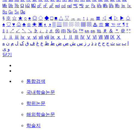
㎒
㎓
㎔
Ω
㏀
㏁
㎊
㎋
㎌
㏖
㏅
㎭
㎮
㎯
㏛
㎩
㎪
㎫
㎬
㏝
㏐
㏓
㏃
㏉
㏜
㏆
§
※
☆
★
○
●
◎
◇
◆
□
■
△
▽
→
←
↑
↓
↔
〓
◁
◀
▷
▶
♤
♠
♡
♥
♧
♣
⊙
◈
▣
◐
◑
▒
▤
▥
▨
▧
▦
▩
♨
☏
☎
☜
☞
¶
†
‡
↕
↗
↙
↖
↘
♭
♩
♪
♬
㉿
㈜
№
㏇
™
㏂
㏘
℡
＃
＆
＊
＠
ª
º
ⅰ
ⅱ
ⅲ
ⅳ
ⅴ
ⅵ
ⅶ
ⅷ
ⅸ
ⅹ
Ⅰ
Ⅱ
Ⅲ
Ⅳ
Ⅴ
Ⅵ
Ⅶ
Ⅷ
Ⅸ
Ⅹ
ا
ب
ت
ث
ج
ح
خ
د
ذ
ر
ز
س
ش
ص
ض
ط
ظ
ع
غ
ف
ق
ک
ل
م
ن
ه
و
ی
닫기
통합검색
국내학술논문
학위논문
해외학술논문
학술지