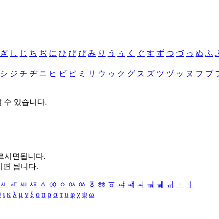
ぎ
し
じ
ち
ぢ
に
ひ
び
ぴ
み
り
う
ぅ
く
ぐ
す
ず
つ
づ
っ
ぬ
ふ
シ
ジ
チ
ヂ
ニ
ヒ
ビ
ピ
ミ
リ
ウ
ゥ
ク
グ
ス
ズ
ツ
ヅ
ッ
ヌ
フ
ブ
할 수 있습니다.
누르시면됩니다.
시면 됩니다.
ㅻ
ㅼ
ㅽ
ㅾ
ㅿ
ㆀ
ㆁ
ㆂ
ㆃ
ㆄ
ㆅ
ㆆ
ㆇ
ㆈ
ㆉ
ㆊ
ㆋ
ㆌ
ㆍ
ㆎ
θ
ι
κ
λ
μ
ν
ξ
ο
π
ρ
σ
τ
υ
φ
χ
ψ
ω