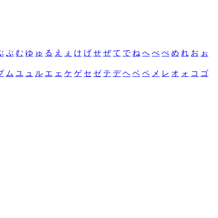
ぶ
ぷ
む
ゆ
ゅ
る
え
ぇ
け
げ
せ
ぜ
て
で
ね
へ
べ
ぺ
め
れ
お
ぉ
プ
ム
ユ
ュ
ル
エ
ェ
ケ
ゲ
セ
ゼ
テ
デ
ヘ
ベ
ペ
メ
レ
オ
ォ
コ
ゴ