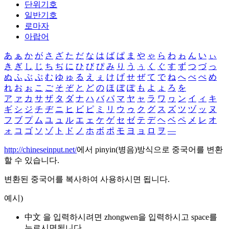
단위기호
일반기호
로마자
아랍어
あ
ぁ
か
が
さ
ざ
た
だ
な
は
ば
ぱ
ま
や
ゃ
ら
わ
ゎ
ん
い
ぃ
き
ぎ
し
じ
ち
ぢ
に
ひ
び
ぴ
み
り
う
ぅ
く
ぐ
す
ず
つ
づ
っ
ぬ
ふ
ぶ
ぷ
む
ゆ
ゅ
る
え
ぇ
け
げ
せ
ぜ
て
で
ね
へ
べ
ぺ
め
れ
お
ぉ
こ
ご
そ
ぞ
と
ど
の
ほ
ぼ
ぽ
も
よ
ょ
ろ
を
ア
ァ
カ
サ
ザ
タ
ダ
ナ
ハ
バ
パ
マ
ヤ
ャ
ラ
ワ
ヮ
ン
イ
ィ
キ
ギ
シ
ジ
チ
ヂ
ニ
ヒ
ビ
ピ
ミ
リ
ウ
ゥ
ク
グ
ス
ズ
ツ
ヅ
ッ
ヌ
フ
ブ
プ
ム
ユ
ュ
ル
エ
ェ
ケ
ゲ
セ
ゼ
テ
デ
ヘ
ベ
ペ
メ
レ
オ
ォ
コ
ゴ
ソ
ゾ
ト
ド
ノ
ホ
ボ
ポ
モ
ヨ
ョ
ロ
ヲ
―
http://chineseinput.net/
에서 pinyin(병음)방식으로 중국어를 변환
할 수 있습니다.
변환된 중국어를 복사하여 사용하시면 됩니다.
예시)
中文 을 입력하시려면
zhongwen
을 입력하시고 space를
누르시면됩니다.