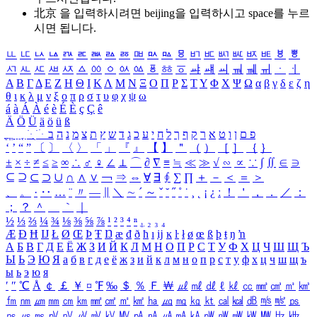
北京 을 입력하시려면
beijing
을 입력하시고 space를 누르
시면 됩니다.
ㅥ
ㅦ
ㅧ
ㅨ
ㅩ
ㅪ
ㅫ
ㅬ
ㅭ
ㅮ
ㅯ
ㅰ
ㅱ
ㅲ
ㅳ
ㅴ
ㅵ
ㅶ
ㅷ
ㅸ
ㅹ
ㅺ
ㅻ
ㅼ
ㅽ
ㅾ
ㅿ
ㆀ
ㆁ
ㆂ
ㆃ
ㆄ
ㆅ
ㆆ
ㆇ
ㆈ
ㆉ
ㆊ
ㆋ
ㆌ
ㆍ
ㆎ
Α
Β
Γ
Δ
Ε
Ζ
Η
Θ
Ι
Κ
Λ
Μ
Ν
Ξ
Ο
Π
Ρ
Σ
Τ
Υ
Φ
Χ
Ψ
Ω
α
β
γ
δ
ε
ζ
η
θ
ι
κ
λ
μ
ν
ξ
ο
π
ρ
σ
τ
υ
φ
χ
ψ
ω
á
à
Á
À
é
è
É
È
ç
Ç
ê
Ä
Ö
Ü
ä
ö
ü
ß
ְ
ֳ
ֲ
ֱ
ָ
ַ
ֵ
ֶ
ִ
ֹ
ּ
ֻ
ׂ
ׁ
ּ
ב
ה
נ
מ
צ
ת
ץ
ש
ד
ג
כ
ע
י
ח
ל
ך
ף
ק
ר
א
ט
ו
ן
ם
פ
‘
’
“
”
〔
〕
〈
〉
「
」
『
』
【
】
＂
（
）
［
］
｛
｝
±
×
÷
≠
≤
≥
∞
∴
♂
♀
∠
⊥
⌒
∂
∇
≡
≒
≪
≫
√
∽
∝
∵
∫
∬
∈
∋
⊆
⊇
⊂
⊃
∪
∩
∧
∨
￢
⇒
⇔
∀
∃
∮
∑
∏
＋
－
＜
＝
＞
、
。
·
‥
…
¨
〃
―
∥
＼
∼
´
～
ˇ
˘
˝
˚
˙
¸
˛
¡
¿
ː
！
＇
，
．
／
：
；
？
＾
＿
｀
｜
½
⅓
⅔
¼
¾
⅛
⅜
⅝
⅞
¹
²
³
⁴
ⁿ
₁
₂
₃
₄
Æ
Ð
Ħ
Ĳ
Ł
Ø
Œ
Þ
Ŧ
Ŋ
æ
đ
ð
ħ
ı
ĳ
ĸ
ŀ
ł
ø
œ
ß
þ
ŧ
ŋ
ŉ
А
Б
В
Г
Д
Е
Ё
Ж
З
И
Й
К
Л
М
Н
О
П
Р
С
Т
У
Ф
Х
Ц
Ч
Ш
Щ
Ъ
Ы
Ь
Э
Ю
Я
а
б
в
г
д
е
ё
ж
з
и
й
к
л
м
н
о
п
р
с
т
у
ф
х
ц
ч
ш
щ
ъ
ы
ь
э
ю
я
′
″
℃
Å
￠
￡
￥
¤
℉
‰
＄
％
Ｆ
￦
㎕
㎖
㎗
ℓ
㎘
㏄
㎣
㎤
㎥
㎦
㎙
㎚
㎛
㎜
㎝
㎞
㎟
㎠
㎡
㎢
㏊
㎍
㎎
㎏
㏏
㎈
㎉
㏈
㎧
㎨
㎰
㎱
㎲
㎳
㎴
㎵
㎶
㎷
㎸
㎹
㎀
㎁
㎂
㎃
㎄
㎺
㎻
㎽
㎾
㎿
㎐
㎑