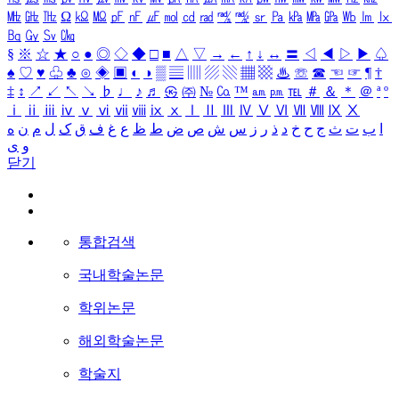
㎒
㎓
㎔
Ω
㏀
㏁
㎊
㎋
㎌
㏖
㏅
㎭
㎮
㎯
㏛
㎩
㎪
㎫
㎬
㏝
㏐
㏓
㏃
㏉
㏜
㏆
§
※
☆
★
○
●
◎
◇
◆
□
■
△
▽
→
←
↑
↓
↔
〓
◁
◀
▷
▶
♤
♠
♡
♥
♧
♣
⊙
◈
▣
◐
◑
▒
▤
▥
▨
▧
▦
▩
♨
☏
☎
☜
☞
¶
†
‡
↕
↗
↙
↖
↘
♭
♩
♪
♬
㉿
㈜
№
㏇
™
㏂
㏘
℡
＃
＆
＊
＠
ª
º
ⅰ
ⅱ
ⅲ
ⅳ
ⅴ
ⅵ
ⅶ
ⅷ
ⅸ
ⅹ
Ⅰ
Ⅱ
Ⅲ
Ⅳ
Ⅴ
Ⅵ
Ⅶ
Ⅷ
Ⅸ
Ⅹ
ا
ب
ت
ث
ج
ح
خ
د
ذ
ر
ز
س
ش
ص
ض
ط
ظ
ع
غ
ف
ق
ک
ل
م
ن
ه
و
ی
닫기
통합검색
국내학술논문
학위논문
해외학술논문
학술지