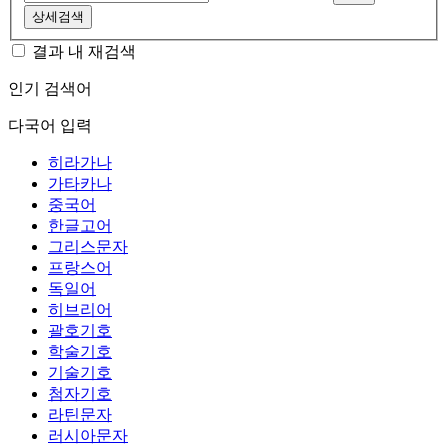
상세검색
결과 내 재검색
인기 검색어
다국어 입력
히라가나
가타카나
중국어
한글고어
그리스문자
프랑스어
독일어
히브리어
괄호기호
학술기호
기술기호
첨자기호
라틴문자
러시아문자