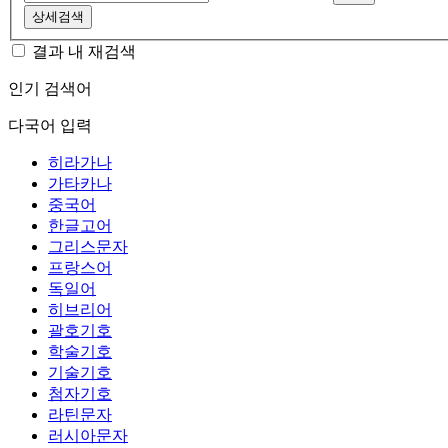
상세검색
결과 내 재검색
인기 검색어
다국어 입력
히라가나
가타카나
중국어
한글고어
그리스문자
프랑스어
독일어
히브리어
괄호기호
학술기호
기술기호
첨자기호
라틴문자
러시아문자