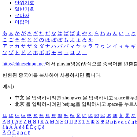
단위기호
일반기호
로마자
아랍어
あ
ぁ
か
が
さ
ざ
た
だ
な
は
ば
ぱ
ま
や
ゃ
ら
わ
ゎ
ん
い
ぃ
き
こ
ご
そ
ぞ
と
ど
の
ほ
ぼ
ぽ
も
よ
ょ
ろ
を
ア
ァ
カ
サ
ザ
タ
ダ
ナ
ハ
バ
パ
マ
ヤ
ャ
ラ
ワ
ヮ
ン
イ
ィ
キ
ギ
ソ
ゾ
ト
ド
ノ
ホ
ボ
ポ
モ
ヨ
ョ
ロ
ヲ
―
http://chineseinput.net/
에서 pinyin(병음)방식으로 중국어를 변환
변환된 중국어를 복사하여 사용하시면 됩니다.
예시)
中文 을 입력하시려면
zhongwen
을 입력하시고 space를
北京 을 입력하시려면
beijing
을 입력하시고 space를 누르
ㅥ
ㅦ
ㅧ
ㅨ
ㅩ
ㅪ
ㅫ
ㅬ
ㅭ
ㅮ
ㅯ
ㅰ
ㅱ
ㅲ
ㅳ
ㅴ
ㅵ
ㅶ
ㅷ
ㅸ
ㅹ
ㅺ
Α
Β
Γ
Δ
Ε
Ζ
Η
Θ
Ι
Κ
Λ
Μ
Ν
Ξ
Ο
Π
Ρ
Σ
Τ
Υ
Φ
Χ
Ψ
Ω
α
β
γ
δ
ε
ζ
η
á
à
Á
À
é
è
É
È
ç
Ç
ê
Ä
Ö
Ü
ä
ö
ü
ß