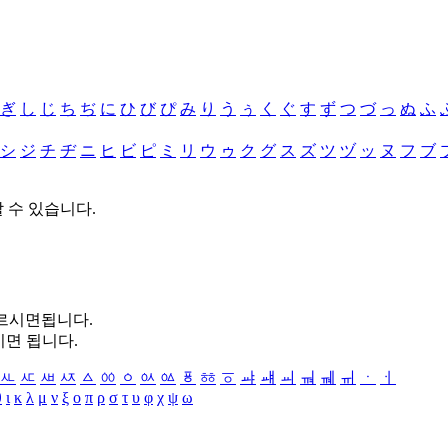
ぎ
し
じ
ち
ぢ
に
ひ
び
ぴ
み
り
う
ぅ
く
ぐ
す
ず
つ
づ
っ
ぬ
ふ
シ
ジ
チ
ヂ
ニ
ヒ
ビ
ピ
ミ
リ
ウ
ゥ
ク
グ
ス
ズ
ツ
ヅ
ッ
ヌ
フ
ブ
할 수 있습니다.
누르시면됩니다.
시면 됩니다.
ㅻ
ㅼ
ㅽ
ㅾ
ㅿ
ㆀ
ㆁ
ㆂ
ㆃ
ㆄ
ㆅ
ㆆ
ㆇ
ㆈ
ㆉ
ㆊ
ㆋ
ㆌ
ㆍ
ㆎ
θ
ι
κ
λ
μ
ν
ξ
ο
π
ρ
σ
τ
υ
φ
χ
ψ
ω