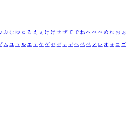
ぶ
ぷ
む
ゆ
ゅ
る
え
ぇ
け
げ
せ
ぜ
て
で
ね
へ
べ
ぺ
め
れ
お
ぉ
プ
ム
ユ
ュ
ル
エ
ェ
ケ
ゲ
セ
ゼ
テ
デ
ヘ
ベ
ペ
メ
レ
オ
ォ
コ
ゴ