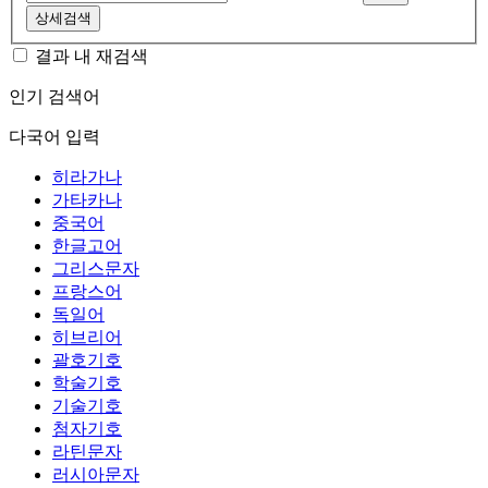
상세검색
결과 내 재검색
인기 검색어
다국어 입력
히라가나
가타카나
중국어
한글고어
그리스문자
프랑스어
독일어
히브리어
괄호기호
학술기호
기술기호
첨자기호
라틴문자
러시아문자