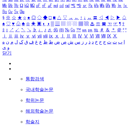
㎒
㎓
㎔
Ω
㏀
㏁
㎊
㎋
㎌
㏖
㏅
㎭
㎮
㎯
㏛
㎩
㎪
㎫
㎬
㏝
㏐
㏓
㏃
㏉
㏜
㏆
§
※
☆
★
○
●
◎
◇
◆
□
■
△
▽
→
←
↑
↓
↔
〓
◁
◀
▷
▶
♤
♠
♡
♥
♧
♣
⊙
◈
▣
◐
◑
▒
▤
▥
▨
▧
▦
▩
♨
☏
☎
☜
☞
¶
†
‡
↕
↗
↙
↖
↘
♭
♩
♪
♬
㉿
㈜
№
㏇
™
㏂
㏘
℡
＃
＆
＊
＠
ª
º
ⅰ
ⅱ
ⅲ
ⅳ
ⅴ
ⅵ
ⅶ
ⅷ
ⅸ
ⅹ
Ⅰ
Ⅱ
Ⅲ
Ⅳ
Ⅴ
Ⅵ
Ⅶ
Ⅷ
Ⅸ
Ⅹ
ا
ب
ت
ث
ج
ح
خ
د
ذ
ر
ز
س
ش
ص
ض
ط
ظ
ع
غ
ف
ق
ک
ل
م
ن
ه
و
ی
닫기
통합검색
국내학술논문
학위논문
해외학술논문
학술지