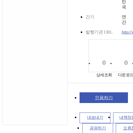
민
국
간기
연
간
발행기관 URL
http:/
0
0
상세조회
다운로
인용하기
내보내기
내책장
공유하기
오류