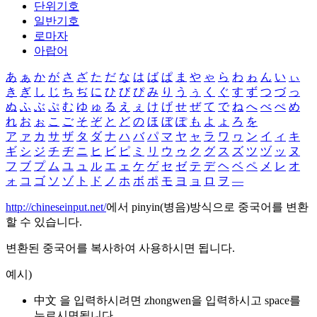
단위기호
일반기호
로마자
아랍어
あ
ぁ
か
が
さ
ざ
た
だ
な
は
ば
ぱ
ま
や
ゃ
ら
わ
ゎ
ん
い
ぃ
き
ぎ
し
じ
ち
ぢ
に
ひ
び
ぴ
み
り
う
ぅ
く
ぐ
す
ず
つ
づ
っ
ぬ
ふ
ぶ
ぷ
む
ゆ
ゅ
る
え
ぇ
け
げ
せ
ぜ
て
で
ね
へ
べ
ぺ
め
れ
お
ぉ
こ
ご
そ
ぞ
と
ど
の
ほ
ぼ
ぽ
も
よ
ょ
ろ
を
ア
ァ
カ
サ
ザ
タ
ダ
ナ
ハ
バ
パ
マ
ヤ
ャ
ラ
ワ
ヮ
ン
イ
ィ
キ
ギ
シ
ジ
チ
ヂ
ニ
ヒ
ビ
ピ
ミ
リ
ウ
ゥ
ク
グ
ス
ズ
ツ
ヅ
ッ
ヌ
フ
ブ
プ
ム
ユ
ュ
ル
エ
ェ
ケ
ゲ
セ
ゼ
テ
デ
ヘ
ベ
ペ
メ
レ
オ
ォ
コ
ゴ
ソ
ゾ
ト
ド
ノ
ホ
ボ
ポ
モ
ヨ
ョ
ロ
ヲ
―
http://chineseinput.net/
에서 pinyin(병음)방식으로 중국어를 변환
할 수 있습니다.
변환된 중국어를 복사하여 사용하시면 됩니다.
예시)
中文 을 입력하시려면
zhongwen
을 입력하시고 space를
누르시면됩니다.