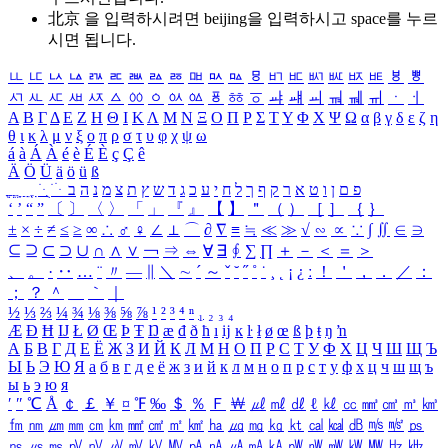
北京 을 입력하시려면
beijing
을 입력하시고 space를 누르
시면 됩니다.
ㅥ
ㅦ
ㅧ
ㅨ
ㅩ
ㅪ
ㅫ
ㅬ
ㅭ
ㅮ
ㅯ
ㅰ
ㅱ
ㅲ
ㅳ
ㅴ
ㅵ
ㅶ
ㅷ
ㅸ
ㅹ
ㅺ
ㅻ
ㅼ
ㅽ
ㅾ
ㅿ
ㆀ
ㆁ
ㆂ
ㆃ
ㆄ
ㆅ
ㆆ
ㆇ
ㆈ
ㆉ
ㆊ
ㆋ
ㆌ
ㆍ
ㆎ
Α
Β
Γ
Δ
Ε
Ζ
Η
Θ
Ι
Κ
Λ
Μ
Ν
Ξ
Ο
Π
Ρ
Σ
Τ
Υ
Φ
Χ
Ψ
Ω
α
β
γ
δ
ε
ζ
η
θ
ι
κ
λ
μ
ν
ξ
ο
π
ρ
σ
τ
υ
φ
χ
ψ
ω
á
à
Á
À
é
è
É
È
ç
Ç
ê
Ä
Ö
Ü
ä
ö
ü
ß
ְ
ֳ
ֲ
ֱ
ָ
ַ
ֵ
ֶ
ִ
ֹ
ּ
ֻ
ׂ
ׁ
ּ
ב
ה
נ
מ
צ
ת
ץ
ש
ד
ג
כ
ע
י
ח
ל
ך
ף
ק
ר
א
ט
ו
ן
ם
פ
‘
’
“
”
〔
〕
〈
〉
「
」
『
』
【
】
＂
（
）
［
］
｛
｝
±
×
÷
≠
≤
≥
∞
∴
♂
♀
∠
⊥
⌒
∂
∇
≡
≒
≪
≫
√
∽
∝
∵
∫
∬
∈
∋
⊆
⊇
⊂
⊃
∪
∩
∧
∨
￢
⇒
⇔
∀
∃
∮
∑
∏
＋
－
＜
＝
＞
、
。
·
‥
…
¨
〃
―
∥
＼
∼
´
～
ˇ
˘
˝
˚
˙
¸
˛
¡
¿
ː
！
＇
，
．
／
：
；
？
＾
＿
｀
｜
½
⅓
⅔
¼
¾
⅛
⅜
⅝
⅞
¹
²
³
⁴
ⁿ
₁
₂
₃
₄
Æ
Ð
Ħ
Ĳ
Ł
Ø
Œ
Þ
Ŧ
Ŋ
æ
đ
ð
ħ
ı
ĳ
ĸ
ŀ
ł
ø
œ
ß
þ
ŧ
ŋ
ŉ
А
Б
В
Г
Д
Е
Ё
Ж
З
И
Й
К
Л
М
Н
О
П
Р
С
Т
У
Ф
Х
Ц
Ч
Ш
Щ
Ъ
Ы
Ь
Э
Ю
Я
а
б
в
г
д
е
ё
ж
з
и
й
к
л
м
н
о
п
р
с
т
у
ф
х
ц
ч
ш
щ
ъ
ы
ь
э
ю
я
′
″
℃
Å
￠
￡
￥
¤
℉
‰
＄
％
Ｆ
￦
㎕
㎖
㎗
ℓ
㎘
㏄
㎣
㎤
㎥
㎦
㎙
㎚
㎛
㎜
㎝
㎞
㎟
㎠
㎡
㎢
㏊
㎍
㎎
㎏
㏏
㎈
㎉
㏈
㎧
㎨
㎰
㎱
㎲
㎳
㎴
㎵
㎶
㎷
㎸
㎹
㎀
㎁
㎂
㎃
㎄
㎺
㎻
㎽
㎾
㎿
㎐
㎑