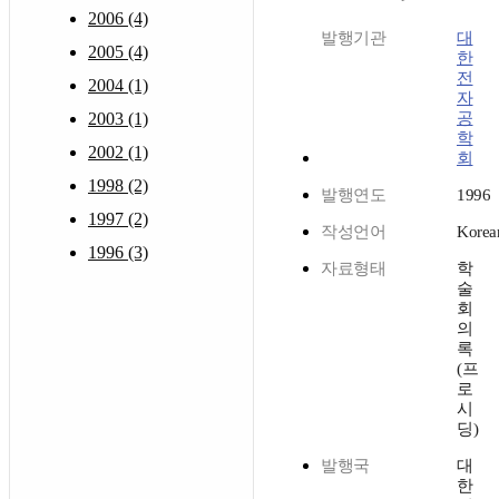
2006 (4)
발행기관
대
2005 (4)
한
전
2004 (1)
자
2003 (1)
공
학
2002 (1)
회
1998 (2)
발행연도
1996
1997 (2)
작성언어
Korea
1996 (3)
자료형태
학
술
회
의
록
(프
로
시
딩)
발행국
대
한