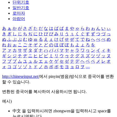
단위기호
일반기호
로마자
아랍어
あ
ぁ
か
が
さ
ざ
た
だ
な
は
ば
ぱ
ま
や
ゃ
ら
わ
ゎ
ん
い
ぃ
き
ぎ
し
じ
ち
ぢ
に
ひ
び
ぴ
み
り
う
ぅ
く
ぐ
す
ず
つ
づ
っ
ぬ
ふ
ぶ
ぷ
む
ゆ
ゅ
る
え
ぇ
け
げ
せ
ぜ
て
で
ね
へ
べ
ぺ
め
れ
お
ぉ
こ
ご
そ
ぞ
と
ど
の
ほ
ぼ
ぽ
も
よ
ょ
ろ
を
ア
ァ
カ
サ
ザ
タ
ダ
ナ
ハ
バ
パ
マ
ヤ
ャ
ラ
ワ
ヮ
ン
イ
ィ
キ
ギ
シ
ジ
チ
ヂ
ニ
ヒ
ビ
ピ
ミ
リ
ウ
ゥ
ク
グ
ス
ズ
ツ
ヅ
ッ
ヌ
フ
ブ
プ
ム
ユ
ュ
ル
エ
ェ
ケ
ゲ
セ
ゼ
テ
デ
ヘ
ベ
ペ
メ
レ
オ
ォ
コ
ゴ
ソ
ゾ
ト
ド
ノ
ホ
ボ
ポ
モ
ヨ
ョ
ロ
ヲ
―
http://chineseinput.net/
에서 pinyin(병음)방식으로 중국어를 변환
할 수 있습니다.
변환된 중국어를 복사하여 사용하시면 됩니다.
예시)
中文 을 입력하시려면
zhongwen
을 입력하시고 space를
누르시면됩니다.