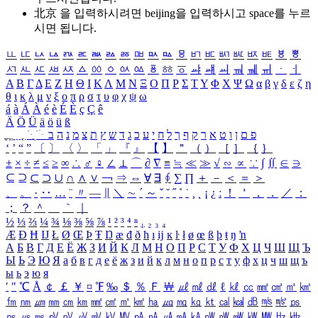
北京 을 입력하시려면
beijing
을 입력하시고 space를 누르
시면 됩니다.
ㅥ
ㅦ
ㅧ
ㅨ
ㅩ
ㅪ
ㅫ
ㅬ
ㅭ
ㅮ
ㅯ
ㅰ
ㅱ
ㅲ
ㅳ
ㅴ
ㅵ
ㅶ
ㅷ
ㅸ
ㅹ
ㅺ
ㅻ
ㅼ
ㅽ
ㅾ
ㅿ
ㆀ
ㆁ
ㆂ
ㆃ
ㆄ
ㆅ
ㆆ
ㆇ
ㆈ
ㆉ
ㆊ
ㆋ
ㆌ
ㆍ
ㆎ
Α
Β
Γ
Δ
Ε
Ζ
Η
Θ
Ι
Κ
Λ
Μ
Ν
Ξ
Ο
Π
Ρ
Σ
Τ
Υ
Φ
Χ
Ψ
Ω
α
β
γ
δ
ε
ζ
η
θ
ι
κ
λ
μ
ν
ξ
ο
π
ρ
σ
τ
υ
φ
χ
ψ
ω
á
à
Á
À
é
è
É
È
ç
Ç
ê
Ä
Ö
Ü
ä
ö
ü
ß
ְ
ֳ
ֲ
ֱ
ָ
ַ
ֵ
ֶ
ִ
ֹ
ּ
ֻ
ׂ
ׁ
ּ
ב
ה
נ
מ
צ
ת
ץ
ש
ד
ג
כ
ע
י
ח
ל
ך
ף
ק
ר
א
ט
ו
ן
ם
פ
‘
’
“
”
〔
〕
〈
〉
「
」
『
』
【
】
＂
（
）
［
］
｛
｝
±
×
÷
≠
≤
≥
∞
∴
♂
♀
∠
⊥
⌒
∂
∇
≡
≒
≪
≫
√
∽
∝
∵
∫
∬
∈
∋
⊆
⊇
⊂
⊃
∪
∩
∧
∨
￢
⇒
⇔
∀
∃
∮
∑
∏
＋
－
＜
＝
＞
、
。
·
‥
…
¨
〃
―
∥
＼
∼
´
～
ˇ
˘
˝
˚
˙
¸
˛
¡
¿
ː
！
＇
，
．
／
：
；
？
＾
＿
｀
｜
½
⅓
⅔
¼
¾
⅛
⅜
⅝
⅞
¹
²
³
⁴
ⁿ
₁
₂
₃
₄
Æ
Ð
Ħ
Ĳ
Ł
Ø
Œ
Þ
Ŧ
Ŋ
æ
đ
ð
ħ
ı
ĳ
ĸ
ŀ
ł
ø
œ
ß
þ
ŧ
ŋ
ŉ
А
Б
В
Г
Д
Е
Ё
Ж
З
И
Й
К
Л
М
Н
О
П
Р
С
Т
У
Ф
Х
Ц
Ч
Ш
Щ
Ъ
Ы
Ь
Э
Ю
Я
а
б
в
г
д
е
ё
ж
з
и
й
к
л
м
н
о
п
р
с
т
у
ф
х
ц
ч
ш
щ
ъ
ы
ь
э
ю
я
′
″
℃
Å
￠
￡
￥
¤
℉
‰
＄
％
Ｆ
￦
㎕
㎖
㎗
ℓ
㎘
㏄
㎣
㎤
㎥
㎦
㎙
㎚
㎛
㎜
㎝
㎞
㎟
㎠
㎡
㎢
㏊
㎍
㎎
㎏
㏏
㎈
㎉
㏈
㎧
㎨
㎰
㎱
㎲
㎳
㎴
㎵
㎶
㎷
㎸
㎹
㎀
㎁
㎂
㎃
㎄
㎺
㎻
㎽
㎾
㎿
㎐
㎑