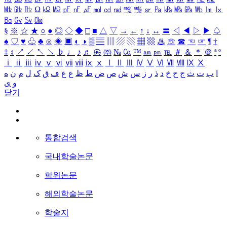
㎒
㎓
㎔
Ω
㏀
㏁
㎊
㎋
㎌
㏖
㏅
㎭
㎮
㎯
㏛
㎩
㎪
㎫
㎬
㏝
㏐
㏓
㏃
㏉
㏜
㏆
§
※
☆
★
○
●
◎
◇
◆
□
■
△
▽
→
←
↑
↓
↔
〓
◁
◀
▷
▶
♤
♠
♡
♥
♧
♣
⊙
◈
▣
◐
◑
▒
▤
▥
▨
▧
▦
▩
♨
☏
☎
☜
☞
¶
†
‡
↕
↗
↙
↖
↘
♭
♩
♪
♬
㉿
㈜
№
㏇
™
㏂
㏘
℡
＃
＆
＊
＠
ª
º
ⅰ
ⅱ
ⅲ
ⅳ
ⅴ
ⅵ
ⅶ
ⅷ
ⅸ
ⅹ
Ⅰ
Ⅱ
Ⅲ
Ⅳ
Ⅴ
Ⅵ
Ⅶ
Ⅷ
Ⅸ
Ⅹ
ا
ب
ت
ث
ج
ح
خ
د
ذ
ر
ز
س
ش
ص
ض
ط
ظ
ع
غ
ف
ق
ک
ل
م
ن
ه
و
ی
닫기
통합검색
국내학술논문
학위논문
해외학술논문
학술지