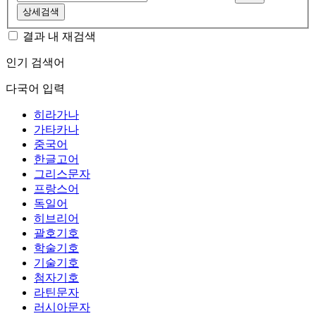
상세검색
결과 내 재검색
인기 검색어
다국어 입력
히라가나
가타카나
중국어
한글고어
그리스문자
프랑스어
독일어
히브리어
괄호기호
학술기호
기술기호
첨자기호
라틴문자
러시아문자