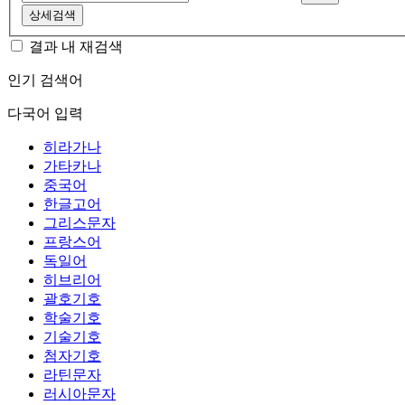
상세검색
결과 내 재검색
인기 검색어
다국어 입력
히라가나
가타카나
중국어
한글고어
그리스문자
프랑스어
독일어
히브리어
괄호기호
학술기호
기술기호
첨자기호
라틴문자
러시아문자