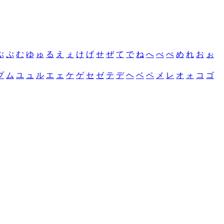
ぶ
ぷ
む
ゆ
ゅ
る
え
ぇ
け
げ
せ
ぜ
て
で
ね
へ
べ
ぺ
め
れ
お
ぉ
プ
ム
ユ
ュ
ル
エ
ェ
ケ
ゲ
セ
ゼ
テ
デ
ヘ
ベ
ペ
メ
レ
オ
ォ
コ
ゴ