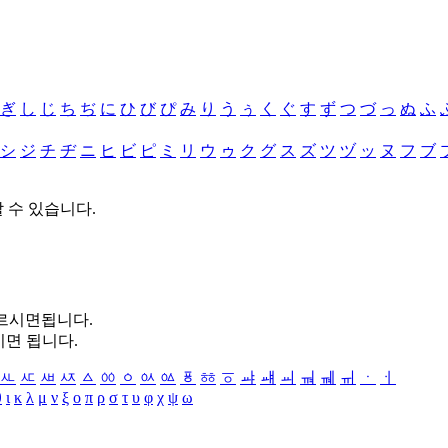
ぎ
し
じ
ち
ぢ
に
ひ
び
ぴ
み
り
う
ぅ
く
ぐ
す
ず
つ
づ
っ
ぬ
ふ
シ
ジ
チ
ヂ
ニ
ヒ
ビ
ピ
ミ
リ
ウ
ゥ
ク
グ
ス
ズ
ツ
ヅ
ッ
ヌ
フ
ブ
할 수 있습니다.
누르시면됩니다.
시면 됩니다.
ㅻ
ㅼ
ㅽ
ㅾ
ㅿ
ㆀ
ㆁ
ㆂ
ㆃ
ㆄ
ㆅ
ㆆ
ㆇ
ㆈ
ㆉ
ㆊ
ㆋ
ㆌ
ㆍ
ㆎ
θ
ι
κ
λ
μ
ν
ξ
ο
π
ρ
σ
τ
υ
φ
χ
ψ
ω