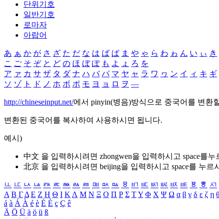
단위기호
일반기호
로마자
아랍어
あ
ぁ
か
が
さ
ざ
た
だ
な
は
ば
ぱ
ま
や
ゃ
ら
わ
ゎ
ん
い
ぃ
き
こ
ご
そ
ぞ
と
ど
の
ほ
ぼ
ぽ
も
よ
ょ
ろ
を
ア
ァ
カ
サ
ザ
タ
ダ
ナ
ハ
バ
パ
マ
ヤ
ャ
ラ
ワ
ヮ
ン
イ
ィ
キ
ギ
ソ
ゾ
ト
ド
ノ
ホ
ボ
ポ
モ
ヨ
ョ
ロ
ヲ
―
http://chineseinput.net/
에서 pinyin(병음)방식으로 중국어를 변환
변환된 중국어를 복사하여 사용하시면 됩니다.
예시)
中文 을 입력하시려면
zhongwen
을 입력하시고 space를
北京 을 입력하시려면
beijing
을 입력하시고 space를 누르
ㅥ
ㅦ
ㅧ
ㅨ
ㅩ
ㅪ
ㅫ
ㅬ
ㅭ
ㅮ
ㅯ
ㅰ
ㅱ
ㅲ
ㅳ
ㅴ
ㅵ
ㅶ
ㅷ
ㅸ
ㅹ
ㅺ
Α
Β
Γ
Δ
Ε
Ζ
Η
Θ
Ι
Κ
Λ
Μ
Ν
Ξ
Ο
Π
Ρ
Σ
Τ
Υ
Φ
Χ
Ψ
Ω
α
β
γ
δ
ε
ζ
η
á
à
Á
À
é
è
É
È
ç
Ç
ê
Ä
Ö
Ü
ä
ö
ü
ß