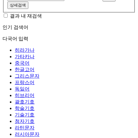
상세검색
결과 내 재검색
인기 검색어
다국어 입력
히라가나
가타카나
중국어
한글고어
그리스문자
프랑스어
독일어
히브리어
괄호기호
학술기호
기술기호
첨자기호
라틴문자
러시아문자