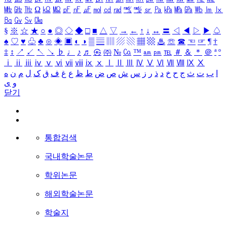
㎒
㎓
㎔
Ω
㏀
㏁
㎊
㎋
㎌
㏖
㏅
㎭
㎮
㎯
㏛
㎩
㎪
㎫
㎬
㏝
㏐
㏓
㏃
㏉
㏜
㏆
§
※
☆
★
○
●
◎
◇
◆
□
■
△
▽
→
←
↑
↓
↔
〓
◁
◀
▷
▶
♤
♠
♡
♥
♧
♣
⊙
◈
▣
◐
◑
▒
▤
▥
▨
▧
▦
▩
♨
☏
☎
☜
☞
¶
†
‡
↕
↗
↙
↖
↘
♭
♩
♪
♬
㉿
㈜
№
㏇
™
㏂
㏘
℡
＃
＆
＊
＠
ª
º
ⅰ
ⅱ
ⅲ
ⅳ
ⅴ
ⅵ
ⅶ
ⅷ
ⅸ
ⅹ
Ⅰ
Ⅱ
Ⅲ
Ⅳ
Ⅴ
Ⅵ
Ⅶ
Ⅷ
Ⅸ
Ⅹ
ا
ب
ت
ث
ج
ح
خ
د
ذ
ر
ز
س
ش
ص
ض
ط
ظ
ع
غ
ف
ق
ک
ل
م
ن
ه
و
ی
닫기
통합검색
국내학술논문
학위논문
해외학술논문
학술지