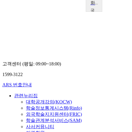
화훼원예학 및 실습
국
립
목
포
대
학
교
유
용
권
고객센터 (평일: 09:00~18:00)
1599-3122
ARS 번호안내
관련누리집
대학공개강의(KOCW)
학술정보통계시스템(Rinfo)
외국학술지지원센터(FRIC)
학술관계분석서비스(SAM)
사서커뮤니티