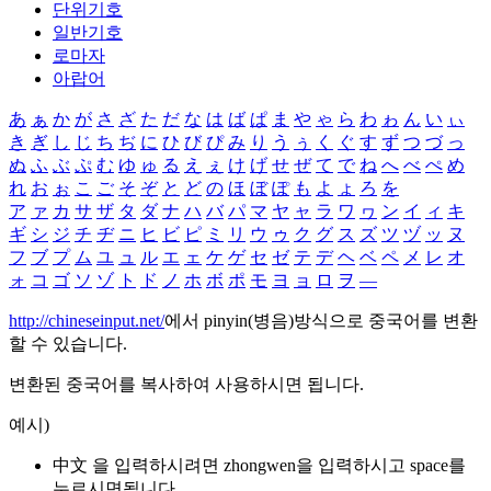
단위기호
일반기호
로마자
아랍어
あ
ぁ
か
が
さ
ざ
た
だ
な
は
ば
ぱ
ま
や
ゃ
ら
わ
ゎ
ん
い
ぃ
き
ぎ
し
じ
ち
ぢ
に
ひ
び
ぴ
み
り
う
ぅ
く
ぐ
す
ず
つ
づ
っ
ぬ
ふ
ぶ
ぷ
む
ゆ
ゅ
る
え
ぇ
け
げ
せ
ぜ
て
で
ね
へ
べ
ぺ
め
れ
お
ぉ
こ
ご
そ
ぞ
と
ど
の
ほ
ぼ
ぽ
も
よ
ょ
ろ
を
ア
ァ
カ
サ
ザ
タ
ダ
ナ
ハ
バ
パ
マ
ヤ
ャ
ラ
ワ
ヮ
ン
イ
ィ
キ
ギ
シ
ジ
チ
ヂ
ニ
ヒ
ビ
ピ
ミ
リ
ウ
ゥ
ク
グ
ス
ズ
ツ
ヅ
ッ
ヌ
フ
ブ
プ
ム
ユ
ュ
ル
エ
ェ
ケ
ゲ
セ
ゼ
テ
デ
ヘ
ベ
ペ
メ
レ
オ
ォ
コ
ゴ
ソ
ゾ
ト
ド
ノ
ホ
ボ
ポ
モ
ヨ
ョ
ロ
ヲ
―
http://chineseinput.net/
에서 pinyin(병음)방식으로 중국어를 변환
할 수 있습니다.
변환된 중국어를 복사하여 사용하시면 됩니다.
예시)
中文 을 입력하시려면
zhongwen
을 입력하시고 space를
누르시면됩니다.