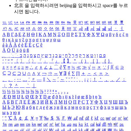
北京 을 입력하시려면
beijing
을 입력하시고 space를 누르
시면 됩니다.
ㅥ
ㅦ
ㅧ
ㅨ
ㅩ
ㅪ
ㅫ
ㅬ
ㅭ
ㅮ
ㅯ
ㅰ
ㅱ
ㅲ
ㅳ
ㅴ
ㅵ
ㅶ
ㅷ
ㅸ
ㅹ
ㅺ
ㅻ
ㅼ
ㅽ
ㅾ
ㅿ
ㆀ
ㆁ
ㆂ
ㆃ
ㆄ
ㆅ
ㆆ
ㆇ
ㆈ
ㆉ
ㆊ
ㆋ
ㆌ
ㆍ
ㆎ
Α
Β
Γ
Δ
Ε
Ζ
Η
Θ
Ι
Κ
Λ
Μ
Ν
Ξ
Ο
Π
Ρ
Σ
Τ
Υ
Φ
Χ
Ψ
Ω
α
β
γ
δ
ε
ζ
η
θ
ι
κ
λ
μ
ν
ξ
ο
π
ρ
σ
τ
υ
φ
χ
ψ
ω
á
à
Á
À
é
è
É
È
ç
Ç
ê
Ä
Ö
Ü
ä
ö
ü
ß
ְ
ֳ
ֲ
ֱ
ָ
ַ
ֵ
ֶ
ִ
ֹ
ּ
ֻ
ׂ
ׁ
ּ
ב
ה
נ
מ
צ
ת
ץ
ש
ד
ג
כ
ע
י
ח
ל
ך
ף
ק
ר
א
ט
ו
ן
ם
פ
‘
’
“
”
〔
〕
〈
〉
「
」
『
』
【
】
＂
（
）
［
］
｛
｝
±
×
÷
≠
≤
≥
∞
∴
♂
♀
∠
⊥
⌒
∂
∇
≡
≒
≪
≫
√
∽
∝
∵
∫
∬
∈
∋
⊆
⊇
⊂
⊃
∪
∩
∧
∨
￢
⇒
⇔
∀
∃
∮
∑
∏
＋
－
＜
＝
＞
、
。
·
‥
…
¨
〃
―
∥
＼
∼
´
～
ˇ
˘
˝
˚
˙
¸
˛
¡
¿
ː
！
＇
，
．
／
：
；
？
＾
＿
｀
｜
½
⅓
⅔
¼
¾
⅛
⅜
⅝
⅞
¹
²
³
⁴
ⁿ
₁
₂
₃
₄
Æ
Ð
Ħ
Ĳ
Ł
Ø
Œ
Þ
Ŧ
Ŋ
æ
đ
ð
ħ
ı
ĳ
ĸ
ŀ
ł
ø
œ
ß
þ
ŧ
ŋ
ŉ
А
Б
В
Г
Д
Е
Ё
Ж
З
И
Й
К
Л
М
Н
О
П
Р
С
Т
У
Ф
Х
Ц
Ч
Ш
Щ
Ъ
Ы
Ь
Э
Ю
Я
а
б
в
г
д
е
ё
ж
з
и
й
к
л
м
н
о
п
р
с
т
у
ф
х
ц
ч
ш
щ
ъ
ы
ь
э
ю
я
′
″
℃
Å
￠
￡
￥
¤
℉
‰
＄
％
Ｆ
￦
㎕
㎖
㎗
ℓ
㎘
㏄
㎣
㎤
㎥
㎦
㎙
㎚
㎛
㎜
㎝
㎞
㎟
㎠
㎡
㎢
㏊
㎍
㎎
㎏
㏏
㎈
㎉
㏈
㎧
㎨
㎰
㎱
㎲
㎳
㎴
㎵
㎶
㎷
㎸
㎹
㎀
㎁
㎂
㎃
㎄
㎺
㎻
㎽
㎾
㎿
㎐
㎑