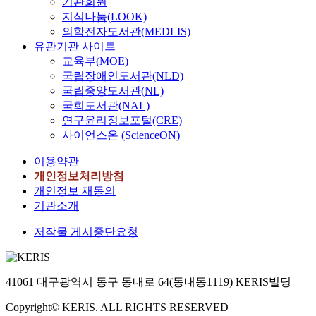
기관회원
지식나눔(LOOK)
의학전자도서관(MEDLIS)
유관기관 사이트
교육부(MOE)
국립장애인도서관(NLD)
국립중앙도서관(NL)
국회도서관(NAL)
연구윤리정보포털(CRE)
사이언스온 (ScienceON)
이용약관
개인정보처리방침
개인정보 재동의
기관소개
저작물 게시중단요청
41061 대구광역시 동구 동내로 64(동내동1119) KERIS빌딩
Copyright© KERIS. ALL RIGHTS RESERVED