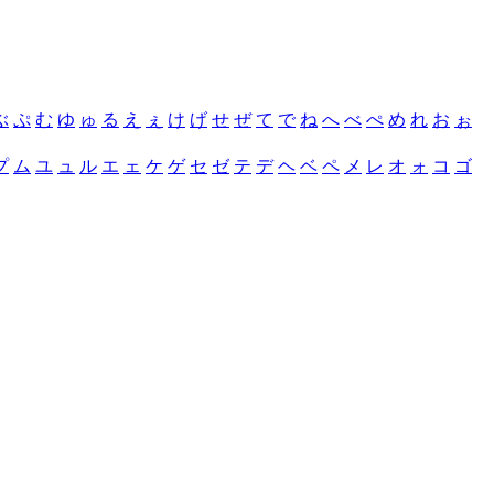
ぶ
ぷ
む
ゆ
ゅ
る
え
ぇ
け
げ
せ
ぜ
て
で
ね
へ
べ
ぺ
め
れ
お
ぉ
プ
ム
ユ
ュ
ル
エ
ェ
ケ
ゲ
セ
ゼ
テ
デ
ヘ
ベ
ペ
メ
レ
オ
ォ
コ
ゴ