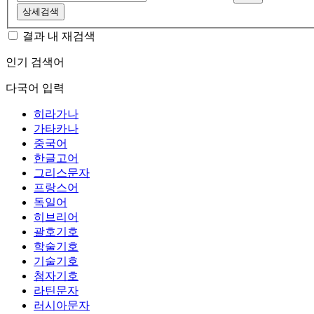
상세검색
결과 내 재검색
인기 검색어
다국어 입력
히라가나
가타카나
중국어
한글고어
그리스문자
프랑스어
독일어
히브리어
괄호기호
학술기호
기술기호
첨자기호
라틴문자
러시아문자