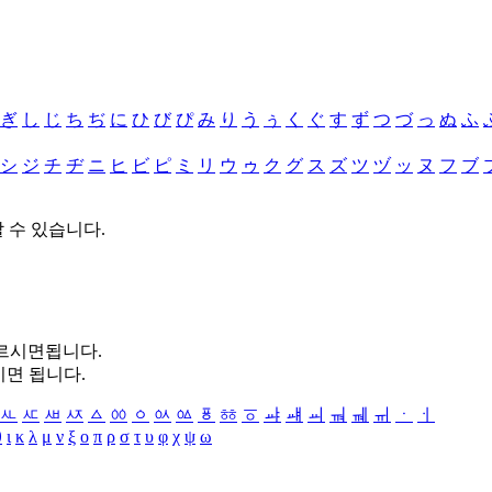
ぎ
し
じ
ち
ぢ
に
ひ
び
ぴ
み
り
う
ぅ
く
ぐ
す
ず
つ
づ
っ
ぬ
ふ
シ
ジ
チ
ヂ
ニ
ヒ
ビ
ピ
ミ
リ
ウ
ゥ
ク
グ
ス
ズ
ツ
ヅ
ッ
ヌ
フ
ブ
할 수 있습니다.
누르시면됩니다.
시면 됩니다.
ㅻ
ㅼ
ㅽ
ㅾ
ㅿ
ㆀ
ㆁ
ㆂ
ㆃ
ㆄ
ㆅ
ㆆ
ㆇ
ㆈ
ㆉ
ㆊ
ㆋ
ㆌ
ㆍ
ㆎ
θ
ι
κ
λ
μ
ν
ξ
ο
π
ρ
σ
τ
υ
φ
χ
ψ
ω