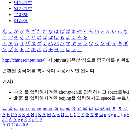
단위기호
일반기호
로마자
아랍어
あ
ぁ
か
が
さ
ざ
た
だ
な
は
ば
ぱ
ま
や
ゃ
ら
わ
ゎ
ん
い
ぃ
き
こ
ご
そ
ぞ
と
ど
の
ほ
ぼ
ぽ
も
よ
ょ
ろ
を
ア
ァ
カ
サ
ザ
タ
ダ
ナ
ハ
バ
パ
マ
ヤ
ャ
ラ
ワ
ヮ
ン
イ
ィ
キ
ギ
ソ
ゾ
ト
ド
ノ
ホ
ボ
ポ
モ
ヨ
ョ
ロ
ヲ
―
http://chineseinput.net/
에서 pinyin(병음)방식으로 중국어를 변환
변환된 중국어를 복사하여 사용하시면 됩니다.
예시)
中文 을 입력하시려면
zhongwen
을 입력하시고 space를
北京 을 입력하시려면
beijing
을 입력하시고 space를 누르
ㅥ
ㅦ
ㅧ
ㅨ
ㅩ
ㅪ
ㅫ
ㅬ
ㅭ
ㅮ
ㅯ
ㅰ
ㅱ
ㅲ
ㅳ
ㅴ
ㅵ
ㅶ
ㅷ
ㅸ
ㅹ
ㅺ
Α
Β
Γ
Δ
Ε
Ζ
Η
Θ
Ι
Κ
Λ
Μ
Ν
Ξ
Ο
Π
Ρ
Σ
Τ
Υ
Φ
Χ
Ψ
Ω
α
β
γ
δ
ε
ζ
η
á
à
Á
À
é
è
É
È
ç
Ç
ê
Ä
Ö
Ü
ä
ö
ü
ß