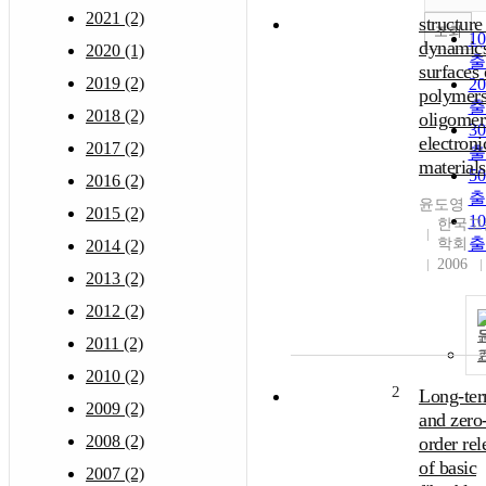
2021 (2)
structure
조회
1
dynamics
2020 (1)
출
surfaces 
2019 (2)
2
polymers
출
2018 (2)
oligomer
3
electroni
2017 (2)
출
materials
5
2016 (2)
출
윤도영
2015 (2)
1
한국고
출
학회
2014 (2)
2006
2013 (2)
2012 (2)
2011 (2)
2010 (2)
2
Long-te
2009 (2)
and zero
2008 (2)
order rel
of basic
2007 (2)