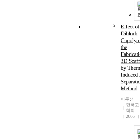
5
Effect of
Diblock
Copolym
the
Fabricati
3D Scaff
by Therm
Induced 
Separati
Method
이두성
한국고
학회
2006