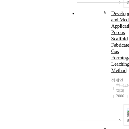
6
Develop
and Medi
Applicat
Porous
Scaffold
Fabricat
Gas
Forming/
Leachin
Method
정재언
한국고
학회
2006