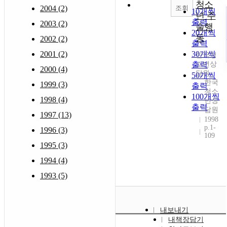
청소
조회
2004 (2)
10개씩
년 주
출력
2003 (2)
술행
20개씩
동
2002 (2)
출력
2001 (2)
30개씩
한국청
출력
소년상
2000 (4)
담원
50개씩
한국
1999 (3)
출력
청소
100개씩
1998 (4)
년상
출력
담원
1997 (13)
1998
p.1-
1996 (3)
109
1995 (3)
1994 (4)
1993 (5)
내보내기
내책장담기