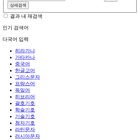
상세검색
결과 내 재검색
인기 검색어
다국어 입력
히라가나
가타카나
중국어
한글고어
그리스문자
프랑스어
독일어
히브리어
괄호기호
학술기호
기술기호
첨자기호
라틴문자
러시아문자