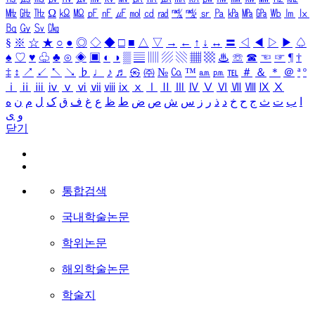
㎒
㎓
㎔
Ω
㏀
㏁
㎊
㎋
㎌
㏖
㏅
㎭
㎮
㎯
㏛
㎩
㎪
㎫
㎬
㏝
㏐
㏓
㏃
㏉
㏜
㏆
§
※
☆
★
○
●
◎
◇
◆
□
■
△
▽
→
←
↑
↓
↔
〓
◁
◀
▷
▶
♤
♠
♡
♥
♧
♣
⊙
◈
▣
◐
◑
▒
▤
▥
▨
▧
▦
▩
♨
☏
☎
☜
☞
¶
†
‡
↕
↗
↙
↖
↘
♭
♩
♪
♬
㉿
㈜
№
㏇
™
㏂
㏘
℡
＃
＆
＊
＠
ª
º
ⅰ
ⅱ
ⅲ
ⅳ
ⅴ
ⅵ
ⅶ
ⅷ
ⅸ
ⅹ
Ⅰ
Ⅱ
Ⅲ
Ⅳ
Ⅴ
Ⅵ
Ⅶ
Ⅷ
Ⅸ
Ⅹ
ا
ب
ت
ث
ج
ح
خ
د
ذ
ر
ز
س
ش
ص
ض
ط
ظ
ع
غ
ف
ق
ک
ل
م
ن
ه
و
ی
닫기
통합검색
국내학술논문
학위논문
해외학술논문
학술지