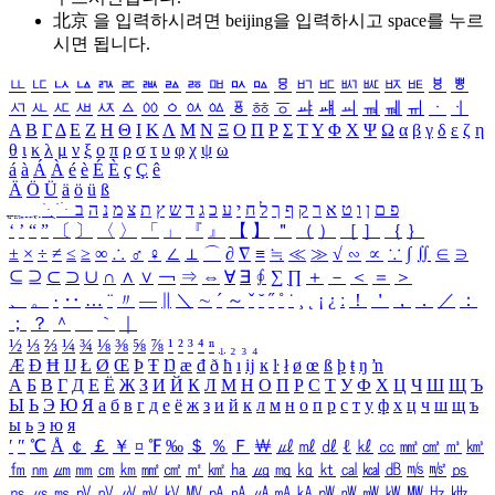
北京 을 입력하시려면
beijing
을 입력하시고 space를 누르
시면 됩니다.
ㅥ
ㅦ
ㅧ
ㅨ
ㅩ
ㅪ
ㅫ
ㅬ
ㅭ
ㅮ
ㅯ
ㅰ
ㅱ
ㅲ
ㅳ
ㅴ
ㅵ
ㅶ
ㅷ
ㅸ
ㅹ
ㅺ
ㅻ
ㅼ
ㅽ
ㅾ
ㅿ
ㆀ
ㆁ
ㆂ
ㆃ
ㆄ
ㆅ
ㆆ
ㆇ
ㆈ
ㆉ
ㆊ
ㆋ
ㆌ
ㆍ
ㆎ
Α
Β
Γ
Δ
Ε
Ζ
Η
Θ
Ι
Κ
Λ
Μ
Ν
Ξ
Ο
Π
Ρ
Σ
Τ
Υ
Φ
Χ
Ψ
Ω
α
β
γ
δ
ε
ζ
η
θ
ι
κ
λ
μ
ν
ξ
ο
π
ρ
σ
τ
υ
φ
χ
ψ
ω
á
à
Á
À
é
è
É
È
ç
Ç
ê
Ä
Ö
Ü
ä
ö
ü
ß
ְ
ֳ
ֲ
ֱ
ָ
ַ
ֵ
ֶ
ִ
ֹ
ּ
ֻ
ׂ
ׁ
ּ
ב
ה
נ
מ
צ
ת
ץ
ש
ד
ג
כ
ע
י
ח
ל
ך
ף
ק
ר
א
ט
ו
ן
ם
פ
‘
’
“
”
〔
〕
〈
〉
「
」
『
』
【
】
＂
（
）
［
］
｛
｝
±
×
÷
≠
≤
≥
∞
∴
♂
♀
∠
⊥
⌒
∂
∇
≡
≒
≪
≫
√
∽
∝
∵
∫
∬
∈
∋
⊆
⊇
⊂
⊃
∪
∩
∧
∨
￢
⇒
⇔
∀
∃
∮
∑
∏
＋
－
＜
＝
＞
、
。
·
‥
…
¨
〃
―
∥
＼
∼
´
～
ˇ
˘
˝
˚
˙
¸
˛
¡
¿
ː
！
＇
，
．
／
：
；
？
＾
＿
｀
｜
½
⅓
⅔
¼
¾
⅛
⅜
⅝
⅞
¹
²
³
⁴
ⁿ
₁
₂
₃
₄
Æ
Ð
Ħ
Ĳ
Ł
Ø
Œ
Þ
Ŧ
Ŋ
æ
đ
ð
ħ
ı
ĳ
ĸ
ŀ
ł
ø
œ
ß
þ
ŧ
ŋ
ŉ
А
Б
В
Г
Д
Е
Ё
Ж
З
И
Й
К
Л
М
Н
О
П
Р
С
Т
У
Ф
Х
Ц
Ч
Ш
Щ
Ъ
Ы
Ь
Э
Ю
Я
а
б
в
г
д
е
ё
ж
з
и
й
к
л
м
н
о
п
р
с
т
у
ф
х
ц
ч
ш
щ
ъ
ы
ь
э
ю
я
′
″
℃
Å
￠
￡
￥
¤
℉
‰
＄
％
Ｆ
￦
㎕
㎖
㎗
ℓ
㎘
㏄
㎣
㎤
㎥
㎦
㎙
㎚
㎛
㎜
㎝
㎞
㎟
㎠
㎡
㎢
㏊
㎍
㎎
㎏
㏏
㎈
㎉
㏈
㎧
㎨
㎰
㎱
㎲
㎳
㎴
㎵
㎶
㎷
㎸
㎹
㎀
㎁
㎂
㎃
㎄
㎺
㎻
㎽
㎾
㎿
㎐
㎑