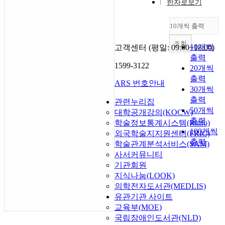
한자로보기
10개씩 출력
조회
10개씩
고객센터 (평일: 09:00~18:00)
출력
1599-3122
20개씩
출력
ARS 번호안내
30개씩
출력
관련누리집
50개씩
대학공개강의(KOCW)
출력
학술정보통계시스템(Rinfo)
100개씩
외국학술지지원센터(FRIC)
출력
학술관계분석서비스(SAM)
사서커뮤니티
기관회원
지식나눔(LOOK)
의학전자도서관(MEDLIS)
유관기관 사이트
교육부(MOE)
국립장애인도서관(NLD)