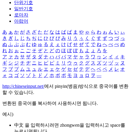
단위기호
일반기호
로마자
아랍어
あ
ぁ
か
が
さ
ざ
た
だ
な
は
ば
ぱ
ま
や
ゃ
ら
わ
ゎ
ん
い
ぃ
き
ぎ
し
じ
ち
ぢ
に
ひ
び
ぴ
み
り
う
ぅ
く
ぐ
す
ず
つ
づ
っ
ぬ
ふ
ぶ
ぷ
む
ゆ
ゅ
る
え
ぇ
け
げ
せ
ぜ
て
で
ね
へ
べ
ぺ
め
れ
お
ぉ
こ
ご
そ
ぞ
と
ど
の
ほ
ぼ
ぽ
も
よ
ょ
ろ
を
ア
ァ
カ
サ
ザ
タ
ダ
ナ
ハ
バ
パ
マ
ヤ
ャ
ラ
ワ
ヮ
ン
イ
ィ
キ
ギ
シ
ジ
チ
ヂ
ニ
ヒ
ビ
ピ
ミ
リ
ウ
ゥ
ク
グ
ス
ズ
ツ
ヅ
ッ
ヌ
フ
ブ
プ
ム
ユ
ュ
ル
エ
ェ
ケ
ゲ
セ
ゼ
テ
デ
ヘ
ベ
ペ
メ
レ
オ
ォ
コ
ゴ
ソ
ゾ
ト
ド
ノ
ホ
ボ
ポ
モ
ヨ
ョ
ロ
ヲ
―
http://chineseinput.net/
에서 pinyin(병음)방식으로 중국어를 변환
할 수 있습니다.
변환된 중국어를 복사하여 사용하시면 됩니다.
예시)
中文 을 입력하시려면
zhongwen
을 입력하시고 space를
누르시면됩니다.