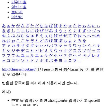
단위기호
일반기호
로마자
아랍어
あ
ぁ
か
が
さ
ざ
た
だ
な
は
ば
ぱ
ま
や
ゃ
ら
わ
ゎ
ん
い
ぃ
き
ぎ
し
じ
ち
ぢ
に
ひ
び
ぴ
み
り
う
ぅ
く
ぐ
す
ず
つ
づ
っ
ぬ
ふ
ぶ
ぷ
む
ゆ
ゅ
る
え
ぇ
け
げ
せ
ぜ
て
で
ね
へ
べ
ぺ
め
れ
お
ぉ
こ
ご
そ
ぞ
と
ど
の
ほ
ぼ
ぽ
も
よ
ょ
ろ
を
ア
ァ
カ
サ
ザ
タ
ダ
ナ
ハ
バ
パ
マ
ヤ
ャ
ラ
ワ
ヮ
ン
イ
ィ
キ
ギ
シ
ジ
チ
ヂ
ニ
ヒ
ビ
ピ
ミ
リ
ウ
ゥ
ク
グ
ス
ズ
ツ
ヅ
ッ
ヌ
フ
ブ
プ
ム
ユ
ュ
ル
エ
ェ
ケ
ゲ
セ
ゼ
テ
デ
ヘ
ベ
ペ
メ
レ
オ
ォ
コ
ゴ
ソ
ゾ
ト
ド
ノ
ホ
ボ
ポ
モ
ヨ
ョ
ロ
ヲ
―
http://chineseinput.net/
에서 pinyin(병음)방식으로 중국어를 변환
할 수 있습니다.
변환된 중국어를 복사하여 사용하시면 됩니다.
예시)
中文 을 입력하시려면
zhongwen
을 입력하시고 space를
누르시면됩니다.