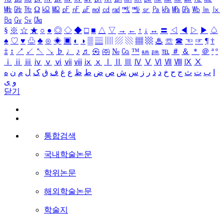
㎒
㎓
㎔
Ω
㏀
㏁
㎊
㎋
㎌
㏖
㏅
㎭
㎮
㎯
㏛
㎩
㎪
㎫
㎬
㏝
㏐
㏓
㏃
㏉
㏜
㏆
§
※
☆
★
○
●
◎
◇
◆
□
■
△
▽
→
←
↑
↓
↔
〓
◁
◀
▷
▶
♤
♠
♡
♥
♧
♣
⊙
◈
▣
◐
◑
▒
▤
▥
▨
▧
▦
▩
♨
☏
☎
☜
☞
¶
†
‡
↕
↗
↙
↖
↘
♭
♩
♪
♬
㉿
㈜
№
㏇
™
㏂
㏘
℡
＃
＆
＊
＠
ª
º
ⅰ
ⅱ
ⅲ
ⅳ
ⅴ
ⅵ
ⅶ
ⅷ
ⅸ
ⅹ
Ⅰ
Ⅱ
Ⅲ
Ⅳ
Ⅴ
Ⅵ
Ⅶ
Ⅷ
Ⅸ
Ⅹ
ا
ب
ت
ث
ج
ح
خ
د
ذ
ر
ز
س
ش
ص
ض
ط
ظ
ع
غ
ف
ق
ک
ل
م
ن
ه
و
ی
닫기
통합검색
국내학술논문
학위논문
해외학술논문
학술지