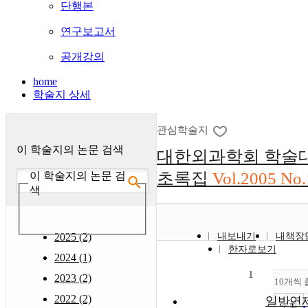
단행본
연구보고서
공개강의
home
학술지 상세
관심학술지
이 학술지의 논문 검색
대한외과학회 학술
초록집
Vol.2005 No.
이 학술지의 논문 검
색
2025 (2)
내보내기
내책장
한자로보기
2024 (1)
1
2023 (2)
10개씩
2022 (2)
일반연제
조회