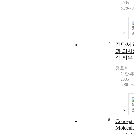
2005
p.79-79
7
진단서 
과 의사
적 의무
정효성
대한외
2005
p.80-95
8
Concept 
Molecula