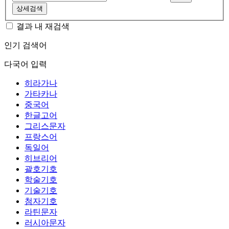
상세검색
결과 내 재검색
인기 검색어
다국어 입력
히라가나
가타카나
중국어
한글고어
그리스문자
프랑스어
독일어
히브리어
괄호기호
학술기호
기술기호
첨자기호
라틴문자
러시아문자