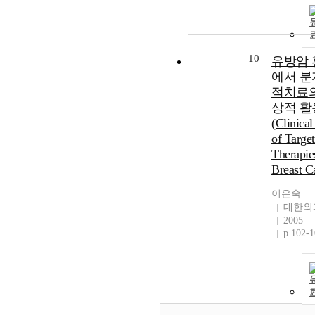
10
유방암 
에서 분
적치료의
상적 활
(Clinical
of Targe
Therapie
Breast C
이은숙
대한외
2005
p.102-