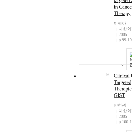
targeted
in Cance
Therapy
이령아
대한외
2005
p.99-10
9
Clinical 
Targeted
Therapie
GIST
양한광
대한외
2005
p.100-