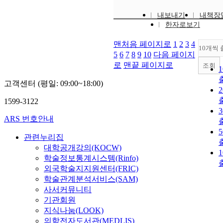
내보내기
내책장
한자로보기
맨처음 페이지로
1
2
3
4
10개씩
5
6
7
8
9
10
다음 페이지
로
맨끝 페이지로
조회
고객센터 (평일: 09:00~18:00)
1599-3122
ARS 번호안내
관련누리집
대학공개강의(KOCW)
학술정보통계시스템(Rinfo)
외국학술지지원센터(FRIC)
학술관계분석서비스(SAM)
사서커뮤니티
기관회원
지식나눔(LOOK)
의학전자도서관(MEDLIS)