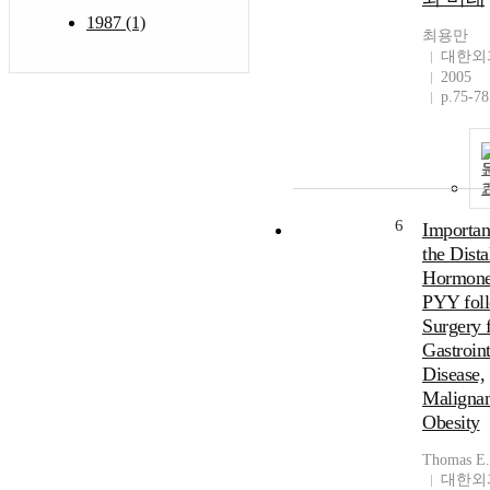
1987 (1)
최용만
대한외
2005
p.75-78
6
Importan
the Dista
Hormone
PYY fol
Surgery 
Gastroint
Disease,
Malignan
Obesity
Thomas E.
대한외