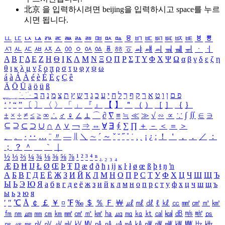
北京 을 입력하시려면
beijing
을 입력하시고 space를 누르
시면 됩니다.
ㅥ
ㅦ
ㅧ
ㅨ
ㅩ
ㅪ
ㅫ
ㅬ
ㅭ
ㅮ
ㅯ
ㅰ
ㅱ
ㅲ
ㅳ
ㅴ
ㅵ
ㅶ
ㅷ
ㅸ
ㅹ
ㅺ
ㅻ
ㅼ
ㅽ
ㅾ
ㅿ
ㆀ
ㆁ
ㆂ
ㆃ
ㆄ
ㆅ
ㆆ
ㆇ
ㆈ
ㆉ
ㆊ
ㆋ
ㆌ
ㆍ
ㆎ
Α
Β
Γ
Δ
Ε
Ζ
Η
Θ
Ι
Κ
Λ
Μ
Ν
Ξ
Ο
Π
Ρ
Σ
Τ
Υ
Φ
Χ
Ψ
Ω
α
β
γ
δ
ε
ζ
η
θ
ι
κ
λ
μ
ν
ξ
ο
π
ρ
σ
τ
υ
φ
χ
ψ
ω
á
à
Á
À
é
è
É
È
ç
Ç
ê
Ä
Ö
Ü
ä
ö
ü
ß
ְ
ֳ
ֲ
ֱ
ָ
ַ
ֵ
ֶ
ִ
ֹ
ּ
ֻ
ׂ
ׁ
ּ
ב
ה
נ
מ
צ
ת
ץ
ש
ד
ג
כ
ע
י
ח
ל
ך
ף
ק
ר
א
ט
ו
ן
ם
פ
‘
’
“
”
〔
〕
〈
〉
「
」
『
』
【
】
＂
（
）
［
］
｛
｝
±
×
÷
≠
≤
≥
∞
∴
♂
♀
∠
⊥
⌒
∂
∇
≡
≒
≪
≫
√
∽
∝
∵
∫
∬
∈
∋
⊆
⊇
⊂
⊃
∪
∩
∧
∨
￢
⇒
⇔
∀
∃
∮
∑
∏
＋
－
＜
＝
＞
、
。
·
‥
…
¨
〃
―
∥
＼
∼
´
～
ˇ
˘
˝
˚
˙
¸
˛
¡
¿
ː
！
＇
，
．
／
：
；
？
＾
＿
｀
｜
½
⅓
⅔
¼
¾
⅛
⅜
⅝
⅞
¹
²
³
⁴
ⁿ
₁
₂
₃
₄
Æ
Ð
Ħ
Ĳ
Ł
Ø
Œ
Þ
Ŧ
Ŋ
æ
đ
ð
ħ
ı
ĳ
ĸ
ŀ
ł
ø
œ
ß
þ
ŧ
ŋ
ŉ
А
Б
В
Г
Д
Е
Ё
Ж
З
И
Й
К
Л
М
Н
О
П
Р
С
Т
У
Ф
Х
Ц
Ч
Ш
Щ
Ъ
Ы
Ь
Э
Ю
Я
а
б
в
г
д
е
ё
ж
з
и
й
к
л
м
н
о
п
р
с
т
у
ф
х
ц
ч
ш
щ
ъ
ы
ь
э
ю
я
′
″
℃
Å
￠
￡
￥
¤
℉
‰
＄
％
Ｆ
￦
㎕
㎖
㎗
ℓ
㎘
㏄
㎣
㎤
㎥
㎦
㎙
㎚
㎛
㎜
㎝
㎞
㎟
㎠
㎡
㎢
㏊
㎍
㎎
㎏
㏏
㎈
㎉
㏈
㎧
㎨
㎰
㎱
㎲
㎳
㎴
㎵
㎶
㎷
㎸
㎹
㎀
㎁
㎂
㎃
㎄
㎺
㎻
㎽
㎾
㎿
㎐
㎑