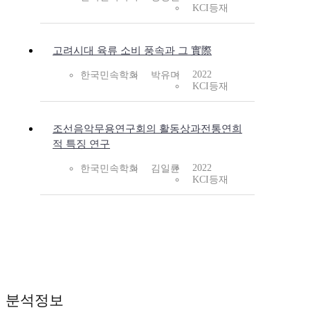
KCI등재
고려시대 육류 소비 풍속과 그 實際
2022
한국민속학회
박유미
KCI등재
조선음악무용연구회의 활동상과전통연희
적 특징 연구
2022
한국민속학회
김일륜
KCI등재
분석정보