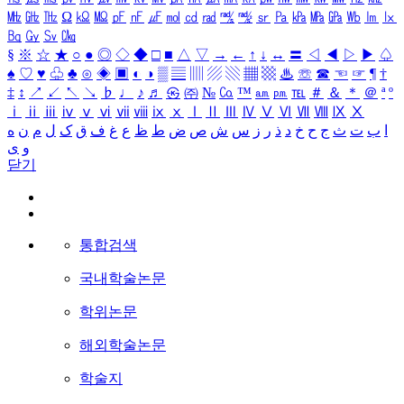
㎒
㎓
㎔
Ω
㏀
㏁
㎊
㎋
㎌
㏖
㏅
㎭
㎮
㎯
㏛
㎩
㎪
㎫
㎬
㏝
㏐
㏓
㏃
㏉
㏜
㏆
§
※
☆
★
○
●
◎
◇
◆
□
■
△
▽
→
←
↑
↓
↔
〓
◁
◀
▷
▶
♤
♠
♡
♥
♧
♣
⊙
◈
▣
◐
◑
▒
▤
▥
▨
▧
▦
▩
♨
☏
☎
☜
☞
¶
†
‡
↕
↗
↙
↖
↘
♭
♩
♪
♬
㉿
㈜
№
㏇
™
㏂
㏘
℡
＃
＆
＊
＠
ª
º
ⅰ
ⅱ
ⅲ
ⅳ
ⅴ
ⅵ
ⅶ
ⅷ
ⅸ
ⅹ
Ⅰ
Ⅱ
Ⅲ
Ⅳ
Ⅴ
Ⅵ
Ⅶ
Ⅷ
Ⅸ
Ⅹ
ا
ب
ت
ث
ج
ح
خ
د
ذ
ر
ز
س
ش
ص
ض
ط
ظ
ع
غ
ف
ق
ک
ل
م
ن
ه
و
ی
닫기
통합검색
국내학술논문
학위논문
해외학술논문
학술지