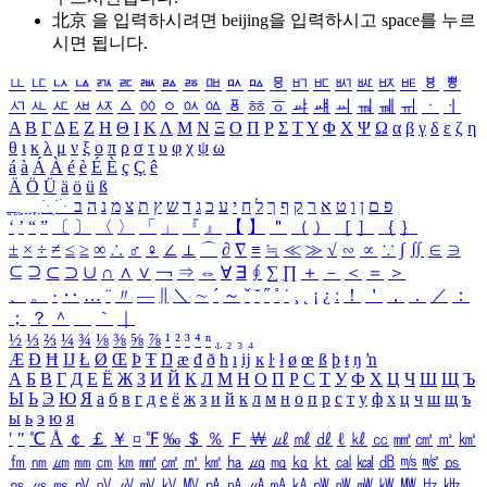
北京 을 입력하시려면
beijing
을 입력하시고 space를 누르
시면 됩니다.
ㅥ
ㅦ
ㅧ
ㅨ
ㅩ
ㅪ
ㅫ
ㅬ
ㅭ
ㅮ
ㅯ
ㅰ
ㅱ
ㅲ
ㅳ
ㅴ
ㅵ
ㅶ
ㅷ
ㅸ
ㅹ
ㅺ
ㅻ
ㅼ
ㅽ
ㅾ
ㅿ
ㆀ
ㆁ
ㆂ
ㆃ
ㆄ
ㆅ
ㆆ
ㆇ
ㆈ
ㆉ
ㆊ
ㆋ
ㆌ
ㆍ
ㆎ
Α
Β
Γ
Δ
Ε
Ζ
Η
Θ
Ι
Κ
Λ
Μ
Ν
Ξ
Ο
Π
Ρ
Σ
Τ
Υ
Φ
Χ
Ψ
Ω
α
β
γ
δ
ε
ζ
η
θ
ι
κ
λ
μ
ν
ξ
ο
π
ρ
σ
τ
υ
φ
χ
ψ
ω
á
à
Á
À
é
è
É
È
ç
Ç
ê
Ä
Ö
Ü
ä
ö
ü
ß
ְ
ֳ
ֲ
ֱ
ָ
ַ
ֵ
ֶ
ִ
ֹ
ּ
ֻ
ׂ
ׁ
ּ
ב
ה
נ
מ
צ
ת
ץ
ש
ד
ג
כ
ע
י
ח
ל
ך
ף
ק
ר
א
ט
ו
ן
ם
פ
‘
’
“
”
〔
〕
〈
〉
「
」
『
』
【
】
＂
（
）
［
］
｛
｝
±
×
÷
≠
≤
≥
∞
∴
♂
♀
∠
⊥
⌒
∂
∇
≡
≒
≪
≫
√
∽
∝
∵
∫
∬
∈
∋
⊆
⊇
⊂
⊃
∪
∩
∧
∨
￢
⇒
⇔
∀
∃
∮
∑
∏
＋
－
＜
＝
＞
、
。
·
‥
…
¨
〃
―
∥
＼
∼
´
～
ˇ
˘
˝
˚
˙
¸
˛
¡
¿
ː
！
＇
，
．
／
：
；
？
＾
＿
｀
｜
½
⅓
⅔
¼
¾
⅛
⅜
⅝
⅞
¹
²
³
⁴
ⁿ
₁
₂
₃
₄
Æ
Ð
Ħ
Ĳ
Ł
Ø
Œ
Þ
Ŧ
Ŋ
æ
đ
ð
ħ
ı
ĳ
ĸ
ŀ
ł
ø
œ
ß
þ
ŧ
ŋ
ŉ
А
Б
В
Г
Д
Е
Ё
Ж
З
И
Й
К
Л
М
Н
О
П
Р
С
Т
У
Ф
Х
Ц
Ч
Ш
Щ
Ъ
Ы
Ь
Э
Ю
Я
а
б
в
г
д
е
ё
ж
з
и
й
к
л
м
н
о
п
р
с
т
у
ф
х
ц
ч
ш
щ
ъ
ы
ь
э
ю
я
′
″
℃
Å
￠
￡
￥
¤
℉
‰
＄
％
Ｆ
￦
㎕
㎖
㎗
ℓ
㎘
㏄
㎣
㎤
㎥
㎦
㎙
㎚
㎛
㎜
㎝
㎞
㎟
㎠
㎡
㎢
㏊
㎍
㎎
㎏
㏏
㎈
㎉
㏈
㎧
㎨
㎰
㎱
㎲
㎳
㎴
㎵
㎶
㎷
㎸
㎹
㎀
㎁
㎂
㎃
㎄
㎺
㎻
㎽
㎾
㎿
㎐
㎑