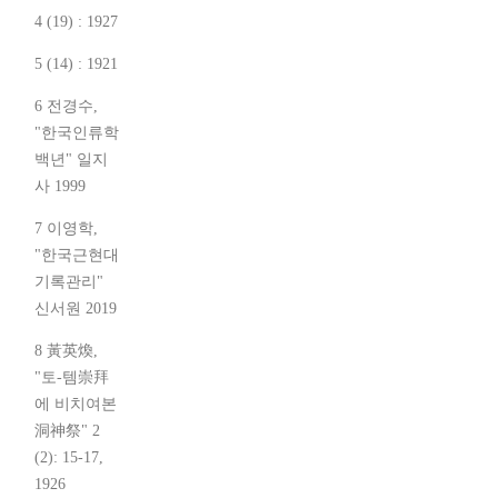
4 (19) : 1927
5 (14) : 1921
6 전경수,
"한국인류학
백년" 일지
사 1999
7 이영학,
"한국근현대
기록관리"
신서원 2019
8 黃英煥,
"토-템崇拜
에 비치여본
洞神祭" 2
(2): 15-17,
1926