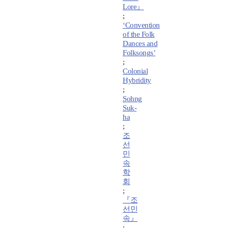
Lore』
;
‘Convention
of the Folk
Dances and
Folksongs’
;
Colonial
Hybridity
;
Sohng
Suk-
ha
;
조
선
민
속
학
회
;
『조
선민
속』
;