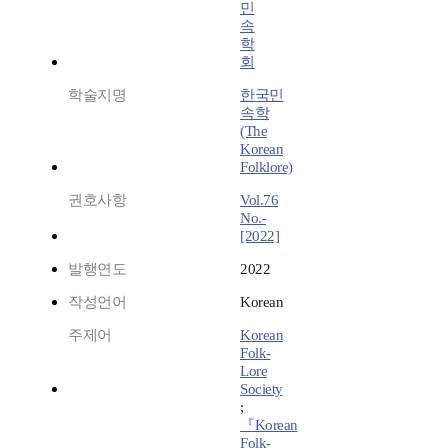
민
속
학
회
학술지명
한국민
속학
(The
Korean
Folklore)
권호사항
Vol.76
No.-
[2022]
발행연도
2022
작성언어
Korean
주제어
Korean
Folk-
Lore
Society
;
『Korean
Folk-