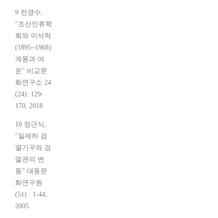
9 전경수,
"조선인류학
회와 이석락
(1895~1968):
계몽과 여
운" 비교문
화연구소 24
(24): 129-
170, 2018
10 정근식,
"일제하 검
열기구와 검
열관의 변
동" 대동문
화연구원
(51) : 1-44,
2005