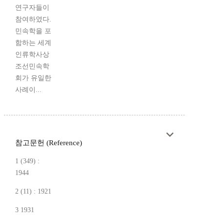
연구자들이
참여하였다.
민속학을 포
함하는 세계
인류학사상
조선민속학
회가 유일한
사례이...
참고문헌 (Reference)
1 (349) :
1944
2 (11) : 1921
3 1931