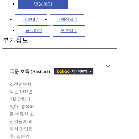
인용하기
내보내기
내책장담기
공유하기
오류접수
부가정보
국문 초록 (Abstract)
조선민속학
회는 1932년
4월 창립되
었다. 송석하
를 비롯한 조
선인들에 의
해서 창립된
후, 일본인