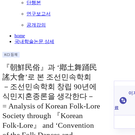
단행본
연구보고서
공개강의
home
국내학술논문 상세
『朝鮮民俗』과 ‘鄕土舞踊民
謠大會’로 본 조선민속학회
－조선민속학회 창립 90년에
이 
식민지혼종론을 생각한다－
= Analysis of Korean Folk-Lore
료
Society through 『Korean
Folk-Lore』 and ‘Convention
of the Folk Dances and