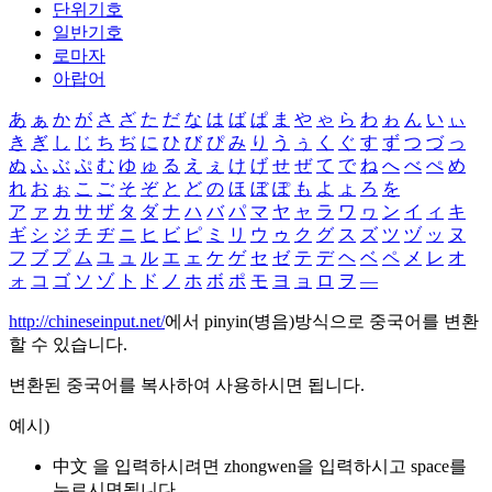
단위기호
일반기호
로마자
아랍어
あ
ぁ
か
が
さ
ざ
た
だ
な
は
ば
ぱ
ま
や
ゃ
ら
わ
ゎ
ん
い
ぃ
き
ぎ
し
じ
ち
ぢ
に
ひ
び
ぴ
み
り
う
ぅ
く
ぐ
す
ず
つ
づ
っ
ぬ
ふ
ぶ
ぷ
む
ゆ
ゅ
る
え
ぇ
け
げ
せ
ぜ
て
で
ね
へ
べ
ぺ
め
れ
お
ぉ
こ
ご
そ
ぞ
と
ど
の
ほ
ぼ
ぽ
も
よ
ょ
ろ
を
ア
ァ
カ
サ
ザ
タ
ダ
ナ
ハ
バ
パ
マ
ヤ
ャ
ラ
ワ
ヮ
ン
イ
ィ
キ
ギ
シ
ジ
チ
ヂ
ニ
ヒ
ビ
ピ
ミ
リ
ウ
ゥ
ク
グ
ス
ズ
ツ
ヅ
ッ
ヌ
フ
ブ
プ
ム
ユ
ュ
ル
エ
ェ
ケ
ゲ
セ
ゼ
テ
デ
ヘ
ベ
ペ
メ
レ
オ
ォ
コ
ゴ
ソ
ゾ
ト
ド
ノ
ホ
ボ
ポ
モ
ヨ
ョ
ロ
ヲ
―
http://chineseinput.net/
에서 pinyin(병음)방식으로 중국어를 변환
할 수 있습니다.
변환된 중국어를 복사하여 사용하시면 됩니다.
예시)
中文 을 입력하시려면
zhongwen
을 입력하시고 space를
누르시면됩니다.