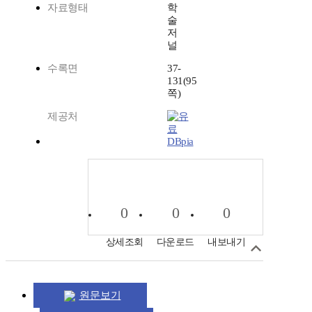
자료형태
학
술
저
널
수록면
37-
131(95
쪽)
제공처
DBpia
0
0
0
상세조회
다운로드
내보내기
원문보기