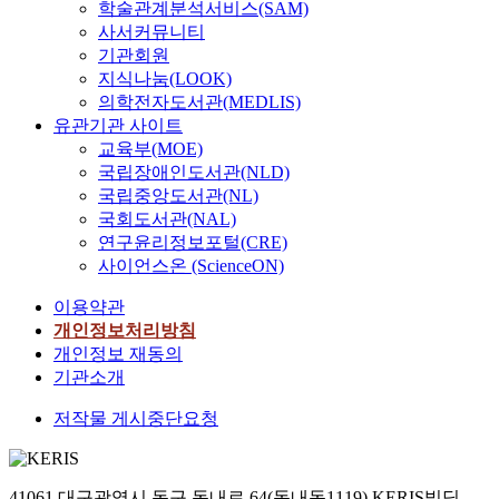
학술관계분석서비스(SAM)
사서커뮤니티
기관회원
지식나눔(LOOK)
의학전자도서관(MEDLIS)
유관기관 사이트
교육부(MOE)
국립장애인도서관(NLD)
국립중앙도서관(NL)
국회도서관(NAL)
연구윤리정보포털(CRE)
사이언스온 (ScienceON)
이용약관
개인정보처리방침
개인정보 재동의
기관소개
저작물 게시중단요청
41061 대구광역시 동구 동내로 64(동내동1119) KERIS빌딩