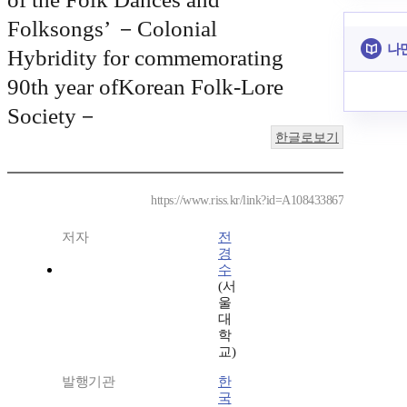
Folksongs’ －Colonial
나
Hybridity for commemorating
90th year ofKorean Folk-Lore
Society－
한글로보기
https://www.riss.kr/link?id=A108433867
저자
전
경
수
(서
울
대
학
교)
발행기관
한
국