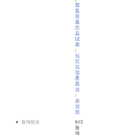
향
토
무
용
민
요
대
회
;
식
민
지
적
혼
종
성
;
송
석
하
등재정보
KCI
등
재