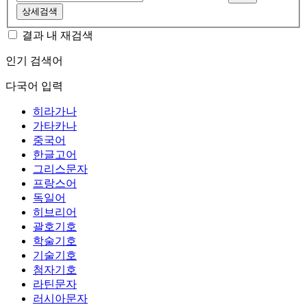
상세검색
결과 내 재검색
인기 검색어
다국어 입력
히라가나
가타카나
중국어
한글고어
그리스문자
프랑스어
독일어
히브리어
괄호기호
학술기호
기술기호
첨자기호
라틴문자
러시아문자