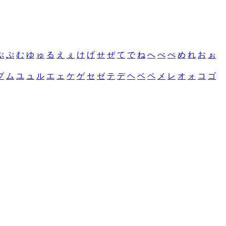
ぶ
ぷ
む
ゆ
ゅ
る
え
ぇ
け
げ
せ
ぜ
て
で
ね
へ
べ
ぺ
め
れ
お
ぉ
プ
ム
ユ
ュ
ル
エ
ェ
ケ
ゲ
セ
ゼ
テ
デ
ヘ
ベ
ペ
メ
レ
オ
ォ
コ
ゴ