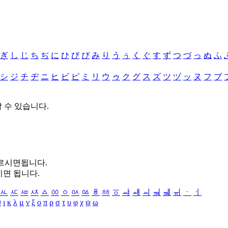
ぎ
し
じ
ち
ぢ
に
ひ
び
ぴ
み
り
う
ぅ
く
ぐ
す
ず
つ
づ
っ
ぬ
ふ
シ
ジ
チ
ヂ
ニ
ヒ
ビ
ピ
ミ
リ
ウ
ゥ
ク
グ
ス
ズ
ツ
ヅ
ッ
ヌ
フ
ブ
할 수 있습니다.
누르시면됩니다.
시면 됩니다.
ㅻ
ㅼ
ㅽ
ㅾ
ㅿ
ㆀ
ㆁ
ㆂ
ㆃ
ㆄ
ㆅ
ㆆ
ㆇ
ㆈ
ㆉ
ㆊ
ㆋ
ㆌ
ㆍ
ㆎ
θ
ι
κ
λ
μ
ν
ξ
ο
π
ρ
σ
τ
υ
φ
χ
ψ
ω