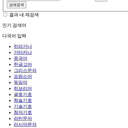
상세검색
결과 내 재검색
인기 검색어
다국어 입력
히라가나
가타카나
중국어
한글고어
그리스문자
프랑스어
독일어
히브리어
괄호기호
학술기호
기술기호
첨자기호
라틴문자
러시아문자