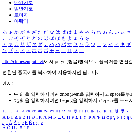
단위기호
일반기호
로마자
아랍어
あ
ぁ
か
が
さ
ざ
た
だ
な
は
ば
ぱ
ま
や
ゃ
ら
わ
ゎ
ん
い
ぃ
き
こ
ご
そ
ぞ
と
ど
の
ほ
ぼ
ぽ
も
よ
ょ
ろ
を
ア
ァ
カ
サ
ザ
タ
ダ
ナ
ハ
バ
パ
マ
ヤ
ャ
ラ
ワ
ヮ
ン
イ
ィ
キ
ギ
ソ
ゾ
ト
ド
ノ
ホ
ボ
ポ
モ
ヨ
ョ
ロ
ヲ
―
http://chineseinput.net/
에서 pinyin(병음)방식으로 중국어를 변환
변환된 중국어를 복사하여 사용하시면 됩니다.
예시)
中文 을 입력하시려면
zhongwen
을 입력하시고 space를
北京 을 입력하시려면
beijing
을 입력하시고 space를 누르
ㅥ
ㅦ
ㅧ
ㅨ
ㅩ
ㅪ
ㅫ
ㅬ
ㅭ
ㅮ
ㅯ
ㅰ
ㅱ
ㅲ
ㅳ
ㅴ
ㅵ
ㅶ
ㅷ
ㅸ
ㅹ
ㅺ
Α
Β
Γ
Δ
Ε
Ζ
Η
Θ
Ι
Κ
Λ
Μ
Ν
Ξ
Ο
Π
Ρ
Σ
Τ
Υ
Φ
Χ
Ψ
Ω
α
β
γ
δ
ε
ζ
η
á
à
Á
À
é
è
É
È
ç
Ç
ê
Ä
Ö
Ü
ä
ö
ü
ß